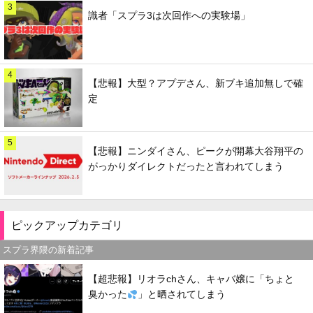
3
識者「スプラ3は次回作への実験場」
4
【悲報】大型？アプデさん、新ブキ追加無しで確
定
5
【悲報】ニンダイさん、ピークが開幕大谷翔平の
がっかりダイレクトだったと言われてしまう
ピックアップカテゴリ
スプラ界隈の新着記事
【超悲報】リオラchさん、キャバ嬢に「ちょと
臭かった
」と晒されてしまう