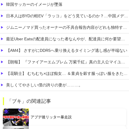
韓国サッカーのイメージが墜落
日本人はBYDの軽EV「ラッコ」をどう見ているのか？…中国メディア！
ジムニーノマド買ったオーナーの不具合報告内容がどれも独特すぎる模様…
最近Uber Eatsの配達員になった者なんやが、配達員に何か要望があったら教えてくれ
【AM4】 さすがにDDR5へ乗り換えるタイミング逃し感が半端ない
【朗報】 『ファイアーエムブレム 万紫千紅』真の主人公マイユニはキャラメイクが可能
【花騎士】 むちむち×ほぼ痴女… ＆童貞を穀す服っぽい服をきたホウオウボクへの反応！！！
美しくてやさしい僕の誇りの妻が………。
【朗報】 フロム新作Duskbloods、ネットワークテストキタ━━━━(゜∀゜)━━━━!!
「ブキ」の関連記事
【悲報】 ピカチュウが大量に半額
アプデ後リッター暴走説