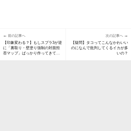
←
→
前の記事へ
次の記事へ
【印象変わる？】もしスプラ3が逆
【疑問】タコってこんなかわいい
に「裏取り・壁塗り強制の対面拒
のになんで批判してくるイカが多
否マップ」ばっかり作ってきてた
いの？
としたら？