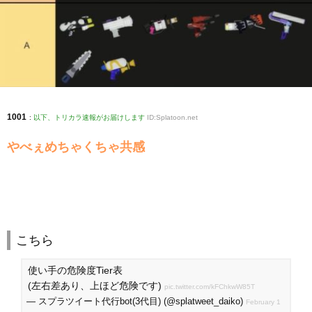
1001
:
以下、トリカラ速報がお届けします
ID:Splatoon.net
やべぇめちゃくちゃ共感
こちら
使い手の危険度Tier表
(左右差あり、上ほど危険です)
pic.twitter.com/kFChkwW85T
— スプラツイート代行bot(3代目) (@splatweet_daiko)
February 1