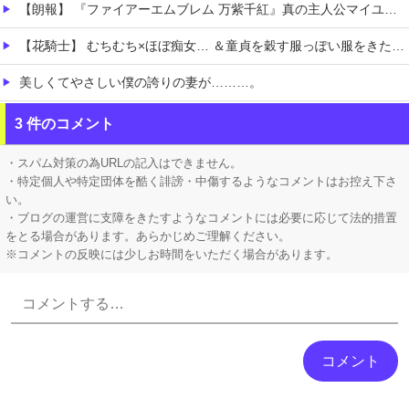
【朗報】 『ファイアーエムブレム 万紫千紅』真の主人公マイユニはキャラメイクが可能
【花騎士】 むちむち×ほぼ痴女… ＆童貞を穀す服っぽい服をきたホウオウボクへの反応！！！
美しくてやさしい僕の誇りの妻が………。
【朗報】 フロム新作Duskbloods、ネットワークテストキタ━━━━(゜∀゜)━━━━!!
3 件のコメント
【悲報】 ピカチュウが大量に半額
・スパム対策の為URLの記入はできません。
・特定個人や特定団体を酷く誹謗・中傷するようなコメントはお控え下さ
い。
・ブログの運営に支障をきたすようなコメントには必要に応じて法的措置
をとる場合があります。あらかじめご理解ください。
※コメントの反映には少しお時間をいただく場合があります。
Powered by livedoor 相互RSS