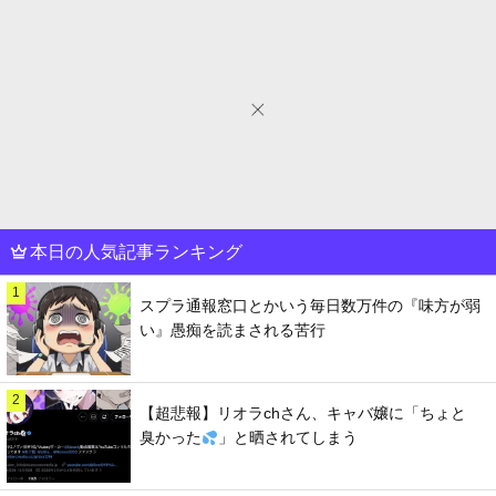
本日の人気記事ランキング
1
スプラ通報窓口とかいう毎日数万件の『味方が弱
い』愚痴を読まされる苦行
2
【超悲報】リオラchさん、キャバ嬢に「ちょと
臭かった
」と晒されてしまう