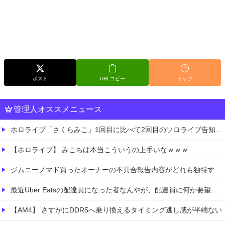
ポスト
URLコピー
トップ
管理人オススメニュース
ホロライブ「さくらみこ」1回目に比べて2回目のソロライブ告知「咲き乱れみこち」いいね数が減っていると野うさぎ余計なお世話で心配する画像あり
【ホロライブ】 みこちは本当こういうの上手いなｗｗｗ
ジムニーノマド買ったオーナーの不具合報告内容がどれも独特すぎる模様…
最近Uber Eatsの配達員になった者なんやが、配達員に何か要望があったら教えてくれ
【AM4】 さすがにDDR5へ乗り換えるタイミング逃し感が半端ない