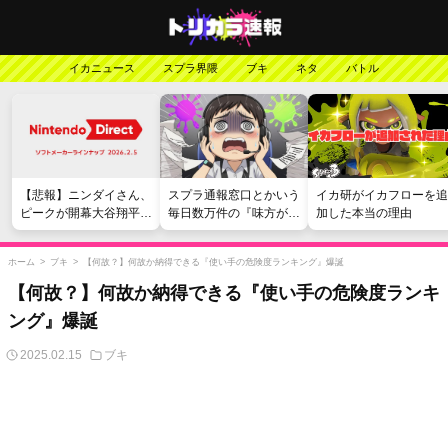
イカニュース
スプラ界隈
ブキ
ネタ
バトル
【悲報】ニンダイさん、
スプラ通報窓口とかいう
イカ研がイカフローを追
ピークが開幕大谷翔平の
毎日数万件の『味方が弱
加した本当の理由
がっかりダイレクトだっ
い』愚痴を読まされる苦
たと言われてしまう
行
ホーム
>
ブキ
>
【何故？】何故か納得できる『使い手の危険度ランキング』爆誕
【何故？】何故か納得できる『使い手の危険度ランキ
ング』爆誕
2025.02.15
ブキ