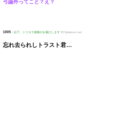
弓論外ってこと？え？
1005
:
以下、トリカラ速報がお届けします
ID:Splatoon.net
忘れ去られしトラスト君…