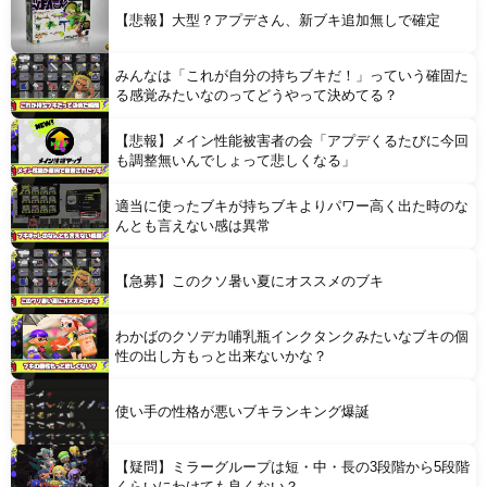
【悲報】大型？アプデさん、新ブキ追加無しで確定
みんなは「これが自分の持ちブキだ！」っていう確固た
Powered by livedoor 相互RSS
る感覚みたいなのってどうやって決めてる？
【悲報】メイン性能被害者の会「アプデくるたびに今回
も調整無いんでしょって悲しくなる」
適当に使ったブキが持ちブキよりパワー高く出た時のな
んとも言えない感は異常
【急募】このクソ暑い夏にオススメのブキ
わかばのクソデカ哺乳瓶インクタンクみたいなブキの個
性の出し方もっと出来ないかな？
使い手の性格が悪いブキランキング爆誕
【疑問】ミラーグループは短・中・長の3段階から5段階
くらいにわけても良くない？