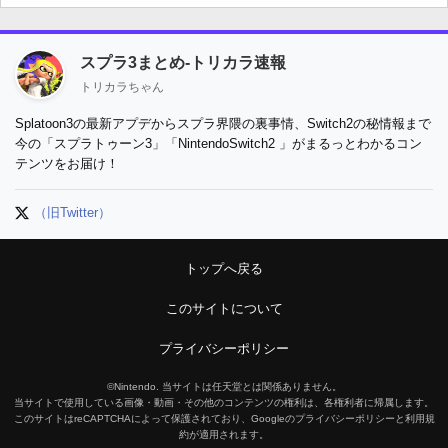
スプラ3まとめ-トリカラ速報
トリカラちゃん
Splatoon3の最新アプデからスプラ界隈の裏事情、Switch2の秘情報まで
今の「スプラトゥーン3」「NintendoSwitch2 」がまるっとわかるコン
テンツをお届け！
（旧Twitter）
トップへ戻る
このサイトについて
プライバシーポリシー
©Nintendo. 当サイトは任天堂とは関係ありません。
当サイトで使用している画像・動画・その他のコンテンツの権利は、各権利者に帰属します。
このサイトはreCAPTCHAによって保護されており、Googleのプライバシーポリシーと利用規
約が適用されます。