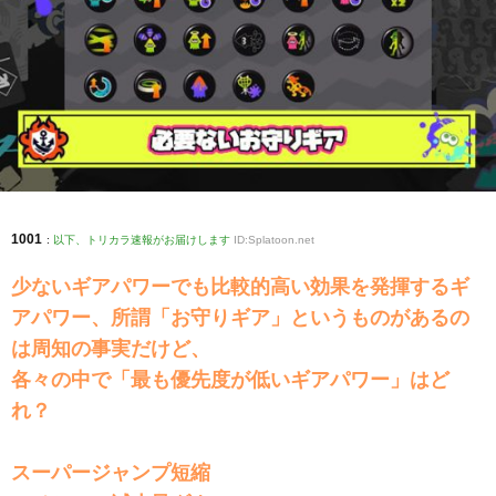
1001
:
以下、トリカラ速報がお届けします
ID:Splatoon.net
少ないギアパワーでも比較的高い効果を発揮するギ
アパワー、所謂「お守りギア」というものがあるの
は周知の事実だけど、
各々の中で「最も優先度が低いギアパワー」はど
れ？
スーパージャンプ短縮