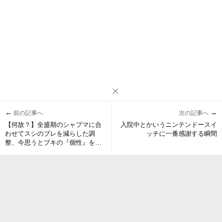
←
→
前の記事へ
次の記事へ
【何故？】全盛期のシャプマに合
入院中とかいうニンテンドースイ
わせてスシのブレを減らした調
ッチに一番感謝する瞬間
整、今思うとブキの『個性』を失
くす本当に意味不明なアプデだっ
たよな