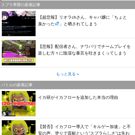
スプラ界隈の新着記事
【超悲報】リオラchさん、キャバ嬢に「ちょと
臭かった
」と晒されてしまう
【悲報】配信者さん、ナワバリでチームプレイを
楽しむ方々に陰湿な暴言を吐きまくってしまう
もっと見る »
バトルの新着記事
イカ研がイカフローを追加した本当の理由
【賛否】イカフロー導入で「キルゲー加速」と不
安の声、塗りで貢献という”スプラらしさ”は失わ