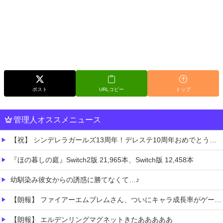
ポスト
URLコピー
トップ
管理人オススメニュース
【祝】 シンデレラガールズ13周年！デレステ10周年おめでとう！ガチャ更新SSR八神マキノ・イベントSRイヴ、SR望月聖！
『ほの暮しの庭』Switch2版 21,965本、Switch版 12,458本
幼馴染み彼女からの誘惑に勝てなくて…♪
【朗報】 ファイアーエムブレムさん、ついにキャラ成長率がゲーム内で見れるようになる
【朗報】 エルデンリングマグネットきたあああああ