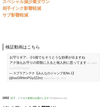
スペシャル減少量ダウン
相手インク影響軽減
サブ影響軽減
検証動画はこちら
お守りギア、小1個でもそうとうな効果が出ますね
アク強もお守りの部類に入ると個人的に思ってます
pic.twitte
r.com/1T37Jwq7sx
— スプラアンテナ【みんなのジャンプ先No.1】
(@iosGRHrmPGy2Z2m)
September 19, 2024
1002
:
以下、トリカラ速報がお届けします
ID:Splatoon.net