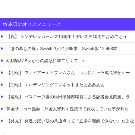
本日のオススメニュース
【祝】 シンデレラガールズ13周年！デレステ10周年おめでとう！ガチャ更新SSR八神マキノ・イベントSRイヴ、SR望月聖！
『ほの暮しの庭』Switch2版 21,965本、Switch版 12,458本
幼馴染み彼女からの誘惑に勝てなくて…♪
【朗報】 ファイアーエムブレムさん、ついにキャラ成長率がゲーム内で見れるようになる
【朗報】 エルデンリングマグネットきたあああああ
【速報】 バスローブ姿の秋田県幹部職員による記者会見問題、ラブホテルからの参加だと特定「体調が優れなかったため...」とは何だったのか
韓国サッカー協会、外国人審判を性接待で買収していた事が判明
【発見】 発達っぽい奴の共通点って『立場を理解できない』だよな
【AI】 AI使い自然界にないウイルスを作製 米スタンフォード大学が成果発表