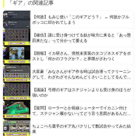
「ギア」の関連記事
【悲痛】 溺れた11歳息子を助けようと川へ…40歳父親が死亡 息子は母親が救助 愛知
【何故】もみじ使い「このギアどう？」 ← 何故かフル
ボッコに叩かれてしまう
【確信】謎に受け身つけてる奴が味方に来ると「あっ懲
罰来たな」って分かって萎える
【朗報】イカ研さん、突然未実装のタコゾネスギアをポ
Powered by livedoor 相互RSS
ストし「何かのフラグか？」と界隈がざわつく
大富豪「みなさんがギア作る時は試合潜ってクリーニン
グして、わざわざそんなめんどくさいことしてるんです
か？」
【議論】弓燈のギアはステジャンよりも受け身のほうが
強いのか
【疑問】ローラーとか前線シューターでイカニン付け
て、ステジャン履かないってどう言う意図があるんだろ
う？
ちょこぺろ選手のギア丸パクリして数試合やってみた結
果