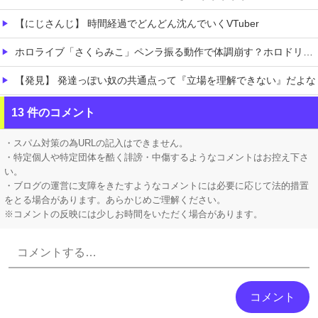
【にじさんじ】 時間経過でどんどん沈んでいくVTuber
ホロライブ「さくらみこ」ペンラ振る動作で体調崩す？ホロドリで画面酔いして凸待ち1時間で切り上げる「雪花ラミィ」コラボ配信に向けてゆっくり休む
【発見】 発達っぽい奴の共通点って『立場を理解できない』だよな
【AI】 AI使い自然界にないウイルスを作製 米スタンフォード大学が成果発表
13 件のコメント
【悲痛】 溺れた11歳息子を助けようと川へ…40歳父親が死亡 息子は母親が救助 愛知
・スパム対策の為URLの記入はできません。
・特定個人や特定団体を酷く誹謗・中傷するようなコメントはお控え下さ
い。
・ブログの運営に支障をきたすようなコメントには必要に応じて法的措置
をとる場合があります。あらかじめご理解ください。
※コメントの反映には少しお時間をいただく場合があります。
Powered by livedoor 相互RSS