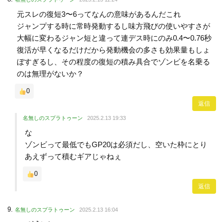
元スレの復短3〜6ってなんの意味があるんだこれ
ジャンプする時に常時発動するし味方飛びの使いやすさが
大幅に変わるジャン短と違って連デス時にのみ0.4〜0.76秒
復活が早くなるだけだから発動機会の多さも効果量もしょ
ぼすぎるし、その程度の復短の積み具合でゾンビを名乗る
のは無理がないか？
0
返信
名無しのスプラトゥーン
2025.2.13 19:33
な
ゾンビって最低でもGP20は必須だし、空いた枠にとり
あえずって積むギアじゃねぇ
0
返信
名無しのスプラトゥーン
2025.2.13 16:04