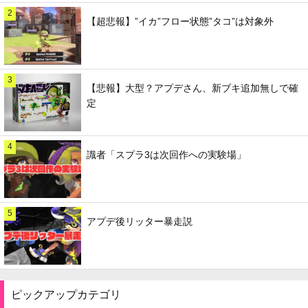
2
【超悲報】”イカ”フロー状態”タコ”は対象外
3
【悲報】大型？アプデさん、新ブキ追加無しで確
定
4
識者「スプラ3は次回作への実験場」
5
アプデ後リッター暴走説
ピックアップカテゴリ