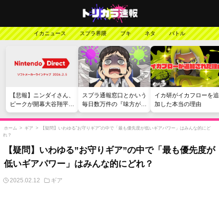
イカニュース
スプラ界隈
ブキ
ネタ
バトル
【悲報】ニンダイさん、
スプラ通報窓口とかいう
イカ研がイカフローを追
ピークが開幕大谷翔平の
毎日数万件の『味方が弱
加した本当の理由
がっかりダイレクトだっ
い』愚痴を読まされる苦
たと言われてしまう
行
ホーム
>
ギア
>
【疑問】いわゆる”お守りギア”の中で「最も優先度が低いギアパワー」はみんな的にど
れ？
【疑問】いわゆる”お守りギア”の中で「最も優先度が
低いギアパワー」はみんな的にどれ？
2025.02.12
ギア