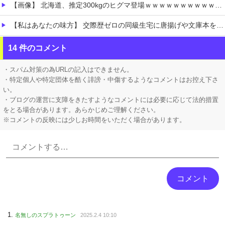
【画像】 北海道、推定300kgのヒグマ登場ｗｗｗｗｗｗｗｗｗｗｗｗｗｗｗｗｗｗｗｗ
【私はあなたの味方】 交際歴ゼロの同級生宅に唐揚げや文庫本を20回以上届けた24歳女を逮捕
【にじさんじ】 女性陣の座り方解釈一致すぎて好き
14 件のコメント
【Vtuber】 響咲リオナ←この人、ホロライブでも歌唱・演技力トップクラスだよな「前世がもっと激しかったんだろう」
・スパム対策の為URLの記入はできません。
・特定個人や特定団体を酷く誹謗・中傷するようなコメントはお控え下さ
い。
・ブログの運営に支障をきたすようなコメントには必要に応じて法的措置
をとる場合があります。あらかじめご理解ください。
※コメントの反映には少しお時間をいただく場合があります。
Powered by livedoor 相互RSS
名無しのスプラトゥーン
2025.2.4 10:10