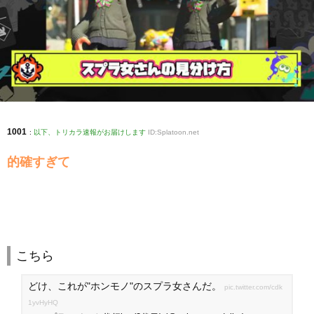
1001
:
以下、トリカラ速報がお届けします
ID:Splatoon.net
的確すぎて
こちら
どけ、これが"ホンモノ"のスプラ女さんだ。
pic.twitter.com/cdk
1yvHyHQ