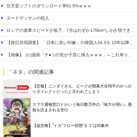
任天堂ソフトのダウンロード率61.5%ｗｗｗ
ヌードデッサンの犯人
ロシアの進軍スピードが低下、7月はわずか175km²しか占領できず！
【韓日共同調査】 「日本に良い印象」の韓国人54.3％ 13年以降で最高に 日本人の韓国好感度は35.3％
【画像】 エ□漫画「チ●コの先が子宮に挿入ｗｗｗ」←これ有り得るの？ｗｗ
【画像】 北海道、推定300kgのヒグマ登場ｗｗｗｗｗｗｗｗｗｗｗｗｗｗｗｗｗｗｗｗ
「ネタ」の関連記事
【私はあなたの味方】 交際歴ゼロの同級生宅に唐揚げや文庫本を20回以上届けた24歳女を逮捕
【悲報】ニンダイさん、ピークが開幕大谷翔平のがっか
りダイレクトだったと言われてしまう
スプラ通報窓口とかいう毎日数万件の『味方が弱い』愚
痴を読まされる苦行
Powered by livedoor 相互RSS
【超悲報】”イカ”フロー状態”タコ”は対象外