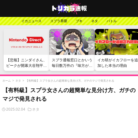
イカニュース
スプラ界隈
ブキ
ネタ
バトル
【悲報】ニンダイさん、
スプラ通報窓口とかいう
イカ研がイカフローを追
ピークが開幕大谷翔平の
毎日数万件の『味方が弱
加した本当の理由
がっかりダイレクトだっ
い』愚痴を読まされる苦
たと言われてしまう
行
ホーム
>
ネタ
>
【有料級】スプラ女さんの超簡単な見分け方、ガチのマジで発見される
【有料級】スプラ女さんの超簡単な見分け方、ガチの
マジで発見される
2025.02.04
ネタ