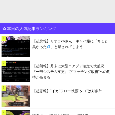
本日の人気記事ランキング
1
【超悲報】リオラchさん、キャバ嬢に「ちょと
臭かった
」と晒されてしまう
2
【超朗報】月末に大型？アプデ確定で大盛況！
『一部システム変更』で”マッチング改善”への期
待が高まる
3
【超悲報】”イカ”フロー状態”タコ”は対象外
4