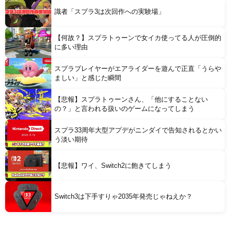
識者「スプラ3は次回作への実験場」
【何故？】スプラトゥーンで女イカ使ってる人が圧倒的
に多い理由
スプラプレイヤーがエアライダーを遊んで正直「うらや
ましい」と感じた瞬間
【悲報】スプラトゥーンさん、「他にすることない
の？」と言われる扱いのゲームになってしまう
スプラ33周年大型アプデがニンダイで告知されるとかい
う淡い期待
【悲報】ワイ、Switch2に飽きてしまう
Switch3は下手すりゃ2035年発売じゃねえか？