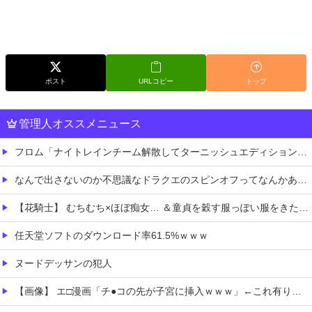
ポスト
URLコピー
トップ
管理人オススメニュース
フロム「ナイトレインチーム解散してターニッシュエディション完成させました」←これｗｗｗｗ
なんで出さないのか不思議なドラクエのスピンオフってなんかある？
【花騎士】 むちむち×ほぼ痴女… ＆童貞を穀す服っぽい服をきたホウオウボクへの反応！！！
任天堂ソフトのダウンロード率61.5%ｗｗｗ
ヌードデッサンの犯人
【画像】 エ□漫画「チ●コの先が子宮に挿入ｗｗｗ」←これ有り得るの？ｗｗ