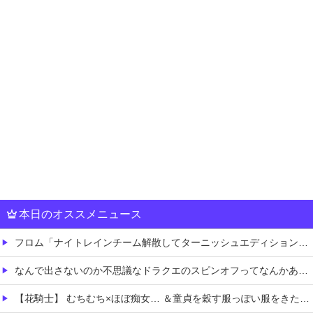
本日のオススメニュース
フロム「ナイトレインチーム解散してターニッシュエディション完成させました」←これｗｗｗｗ
なんで出さないのか不思議なドラクエのスピンオフってなんかある？
【花騎士】 むちむち×ほぼ痴女… ＆童貞を穀す服っぽい服をきたホウオウボクへの反応！！！