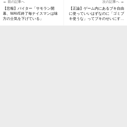
←
→
前の記事へ
次の記事へ
【悲報】バイター「サモラン開
【正論】ゲーム内にあるブキ自由
幕、WAVE終了毎ナイスマンは味
に使っていいはずなのに「ゴミブ
方の士気を下げている」
キ使うな」ってブキのせいにする
勢って民度悪い