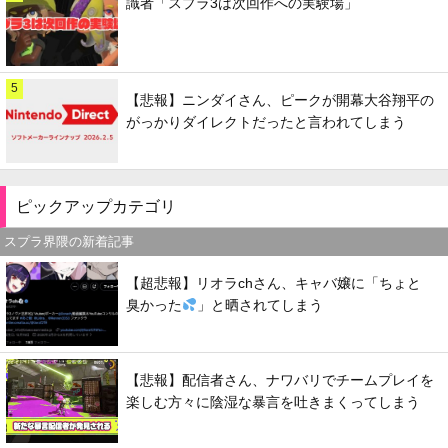
識者「スプラ3は次回作への実験場」
5
【悲報】ニンダイさん、ピークが開幕大谷翔平の
がっかりダイレクトだったと言われてしまう
ピックアップカテゴリ
スプラ界隈の新着記事
【超悲報】リオラchさん、キャバ嬢に「ちょと
臭かった
」と晒されてしまう
【悲報】配信者さん、ナワバリでチームプレイを
楽しむ方々に陰湿な暴言を吐きまくってしまう