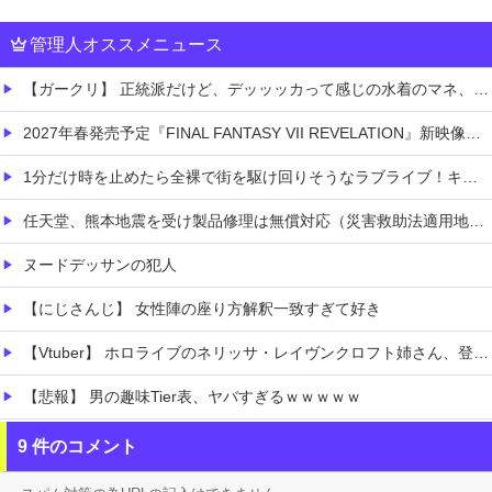
管理人オススメニュース
【ガークリ】 正統派だけど、デッッッカって感じの水着のマネ、ラファエ口、セッシュウへの反応！！！
2027年春発売予定『FINAL FANTASY VII REVELATION』新映像が「gamescom Opening Night Live」で公開！8/26 午前3時配信予定
1分だけ時を止めたら全裸で街を駆け回りそうなラブライブ！キャラ
任天堂、熊本地震を受け製品修理は無償対応（災害救助法適用地域）
ヌードデッサンの犯人
【にじさんじ】 女性陣の座り方解釈一致すぎて好き
【Vtuber】 ホロライブのネリッサ・レイヴンクロフト姉さん、登録者数100万人達成！
【悲報】 男の趣味Tier表、ヤバすぎるｗｗｗｗｗ
もしかして、マンションのベランダで七輪で焼き肉ってダメなの？????
9 件のコメント
【熊本地震】 発生後に居酒屋店内から温泉が吹き出す ← これ前触れじゃね？