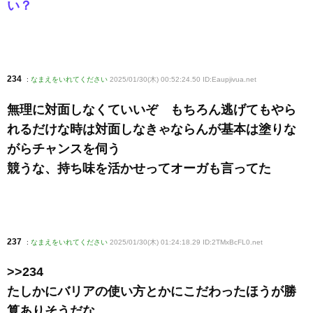
い？
234
:
なまえをいれてください
2025/01/30(木) 00:52:24.50 ID:Eaupjivua
.net
無理に対面しなくていいぞ もちろん逃げてもやら
れるだけな時は対面しなきゃならんが基本は塗りな
がらチャンスを伺う
競うな、持ち味を活かせってオーガも言ってた
237
:
なまえをいれてください
2025/01/30(木) 01:24:18.29 ID:2TMxBcFL0
.net
>>234
たしかにバリアの使い方とかにこだわったほうが勝
算ありそうだな