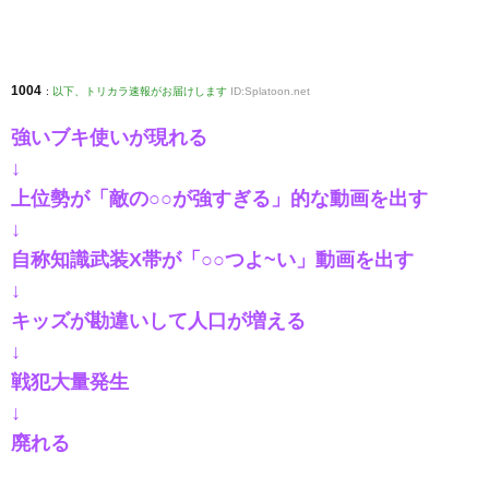
1004
:
以下、トリカラ速報がお届けします
ID:Splatoon.net
強いブキ使いが現れる
↓
上位勢が「敵の○○が強すぎる」的な動画を出す
↓
自称知識武装X帯が「○○つよ~い」動画を出す
↓
キッズが勘違いして人口が増える
↓
戦犯大量発生
↓
廃れる