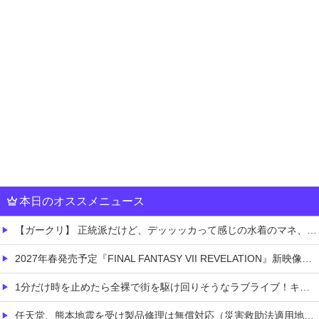
本日のオススメニュース
【ガークリ】 正統派だけど、デッッッカって感じの水着のマネ、ラファエ口、セッシュウへの反応！！！
2027年春発売予定『FINAL FANTASY VII REVELATION』新映像が「gamescom Opening Night Live」で公開！8/26 午前3時配信予定
1分だけ時を止めたら全裸で街を駆け回りそうなラブライブ！キャラ
任天堂、熊本地震を受け製品修理は無償対応（災害救助法適用地域）