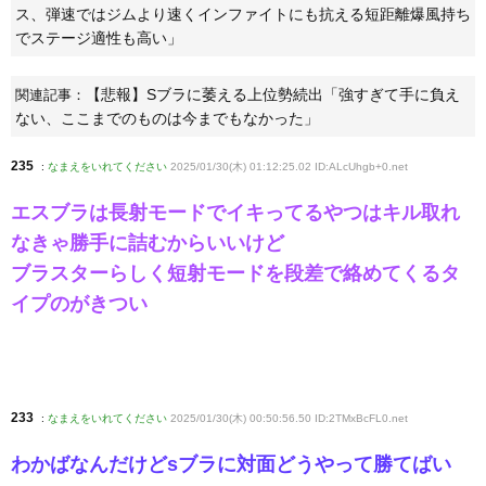
ス、弾速ではジムより速くインファイトにも抗える短距離爆風持ち
でステージ適性も高い」
【悲報】Sブラに萎える上位勢続出「強すぎて手に負え
関連記事：
ない、ここまでのものは今までもなかった」
235
:
なまえをいれてください
2025/01/30(木) 01:12:25.02 ID:ALcUhgb+0
.net
エスブラは長射モードでイキってるやつはキル取れ
なきゃ勝手に詰むからいいけど
ブラスターらしく短射モードを段差で絡めてくるタ
イプのがきつい
233
:
なまえをいれてください
2025/01/30(木) 00:50:56.50 ID:2TMxBcFL0
.net
わかばなんだけどsブラに対面どうやって勝てばい