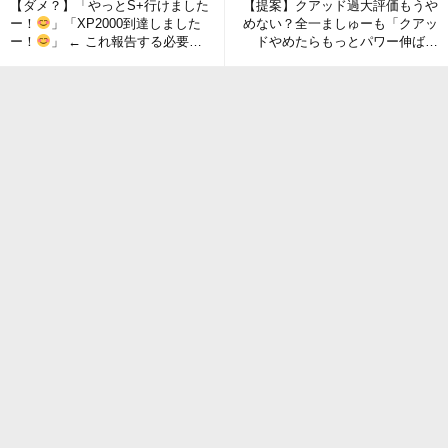
【ダメ？】「やっとS+行けました
【提案】クアッド過大評価もうや
ー！
」「XP2000到達しました
めない？全一ましゅーも「クアッ
ー！
」 ← これ報告する必要あ
ドやめたらもっとパワー伸ばせ
る？
る」って言われてるただの弱ブキ