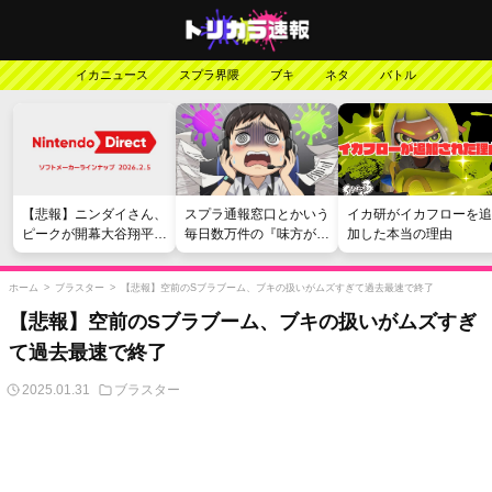
イカニュース
スプラ界隈
ブキ
ネタ
バトル
【悲報】ニンダイさん、
スプラ通報窓口とかいう
イカ研がイカフローを追
ピークが開幕大谷翔平の
毎日数万件の『味方が弱
加した本当の理由
がっかりダイレクトだっ
い』愚痴を読まされる苦
たと言われてしまう
行
ホーム
>
ブラスター
>
【悲報】空前のSブラブーム、ブキの扱いがムズすぎて過去最速で終了
【悲報】空前のSブラブーム、ブキの扱いがムズすぎ
て過去最速で終了
2025.01.31
ブラスター