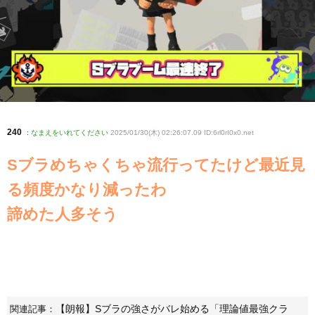
240
:
なまえをいれてください
2025/01/30(木) 02:26:07.09 ID:6rl0rI0x0
.net
Sブラめちゃくちゃ流行ってたけど最近見
る頻度かなり減ったわ
諦めた人多そう
【朗報】Sブラの強さがバレ始める「理論値最強クラ
関連記事：