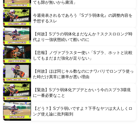
ても隙が無いから粛清」
今週発表されるであろう『Sブラ弱体化』の調整内容を
予想するスレ
【何故】Sブラの弱体化まだなんか？スクスロロング時
代より一強状態続いて酷いのに
【悲報】ノヴァブラスター使い「Sブラ、ホットと比較
してもまだまだ強化が足りない」
【何故】ほぼ同じキル数なのにナワバリでロンブラ使っ
た時だけ異常に勝率が悪い理由
【緊急】Sブラ弱体化アプデとかいう今のスプラ3環境
に一番必要なこと
【どう？】Sブラ弱いですよ？下手なヤツは大人しくロ
ング使え論に批判殺到