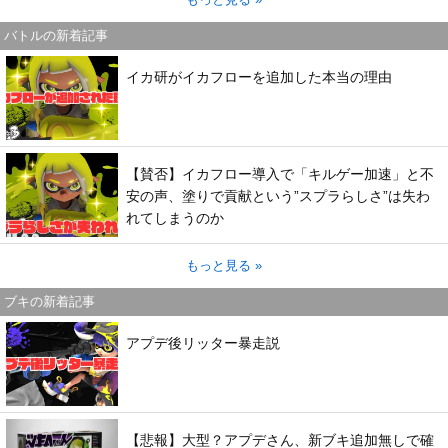
バトルの新着記事
イカ研がイカフローを追加した本当の理由
【賛否】イカフロー導入で「キルゲー加速」と不
安の声、塗りで貢献という”スプラらしさ”は失わ
れてしまうのか
もっと見る »
ブキの新着記事
アプデ後リッター暴走説
【悲報】大型？アプデさん、新ブキ追加無しで確