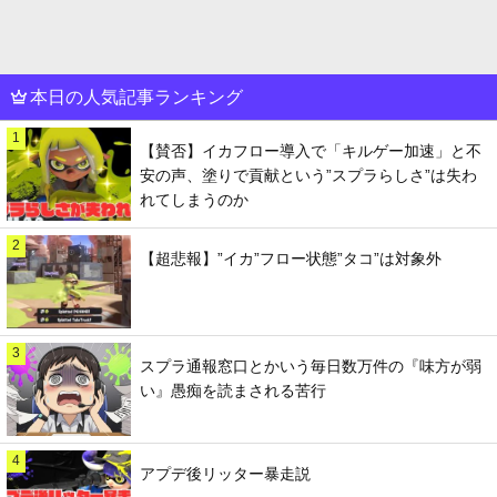
本日の人気記事ランキング
1
【賛否】イカフロー導入で「キルゲー加速」と不
安の声、塗りで貢献という”スプラらしさ”は失わ
れてしまうのか
2
【超悲報】”イカ”フロー状態”タコ”は対象外
3
スプラ通報窓口とかいう毎日数万件の『味方が弱
い』愚痴を読まされる苦行
4
アプデ後リッター暴走説