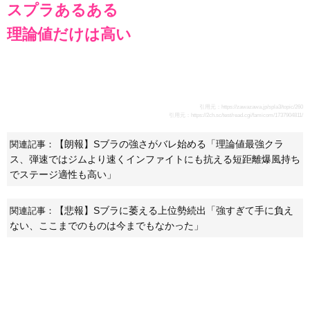
スプラあるある
理論値だけは高い
引用元：
https://zawazawa.jp/spla3/topic/260
引用元：
https://2ch.sc/test/read.cgi/famicom/1737904811/
【朗報】Sブラの強さがバレ始める「理論値最強クラ
関連記事：
ス、弾速ではジムより速くインファイトにも抗える短距離爆風持ち
でステージ適性も高い」
【悲報】Sブラに萎える上位勢続出「強すぎて手に負え
関連記事：
ない、ここまでのものは今までもなかった」