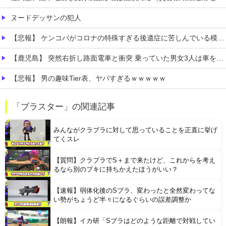
ヌードデッサンの犯人
【悲報】 ケンコバがコロナの特殊すぎる後遺症に苦しんでいる模様…お前らの周りにもこんな奴いる？
【鹿児島】 突然右折し路面電車と衝突 乗っていた男女3人は車を放置しダッシュで逃走中
【悲報】 男の趣味Tier表、ヤバすぎるｗｗｗｗｗ
もしかして、マンションのベランダで七輪で焼き肉ってダメなの？????
「ブラスター」の関連記事
【熊本地震】 発生後に居酒屋店内から温泉が吹き出す ← これ前触れじゃね？
みんながクラブラに対して思っていることを正直に挙げ
てくスレ
【質問】クラブラでS＋まで来たけど、これからを考え
るなら別のブキに持ちかえたほうがいい？
【速報】弱体化後のSブラ、変わったと全然変わってな
Powered by livedoor 相互RSS
い勢がちょうど半々になるぐらいの誤差調整か
【朗報】イカ研「Sブラはどのような距離で対戦してい