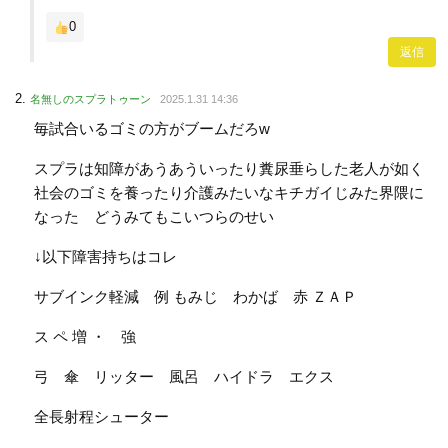
0
返信
名無しのスプラトゥーン
2025.1.31 14:36
毎試合いるゴミの方がブームだろw
スプラは知障があうあういったり糞尿垂らした老人が如く
社会のゴミを養ったり介護みたいなキチガイじみた界隈に
なった どうみてもこいつらのせい
↓以下障害持ちはコレ
サブインク軽減 例 もみじ わかば 赤 ＺＡＰ
ス ペ 増 ・ 強
弓 傘 リッター 風呂 ハイドラ エクス
全長射程シューター