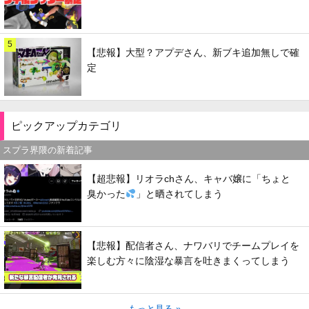
5
【悲報】大型？アプデさん、新ブキ追加無しで確
定
ピックアップカテゴリ
スプラ界隈の新着記事
【超悲報】リオラchさん、キャバ嬢に「ちょと
臭かった
」と晒されてしまう
【悲報】配信者さん、ナワバリでチームプレイを
楽しむ方々に陰湿な暴言を吐きまくってしまう
もっと見る »