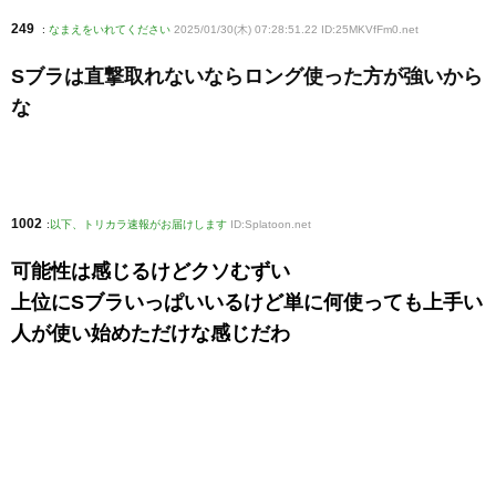
249
:
なまえをいれてください
2025/01/30(木) 07:28:51.22 ID:25MKVfFm0
.net
Sブラは直撃取れないならロング使った方が強いから
な
1002
:
以下、トリカラ速報がお届けします
ID:Splatoon.net
可能性は感じるけどクソむずい
上位にSブラいっぱいいるけど単に何使っても上手い
人が使い始めただけな感じだわ