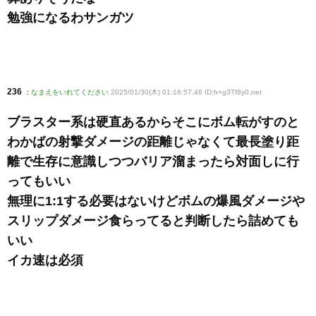
勉強になるわサンガツ
236
:
なまえをいれてください
2025/01/30(木) 01:16:57.46 ID:h+g3Tf8y0
.net
ブラスター系は硬直あるからそこにボム転がすのと
わかばの射撃ダメージの距離じゃなくて最長塗り距
離で生存に意識しつつバリア溜まったら対面しに行
ってもいい
無理に1:1する必要はないけどボムの爆風ダメージや
スリップダメージ食らってると判断したら詰めても
いい
イカ速は必須