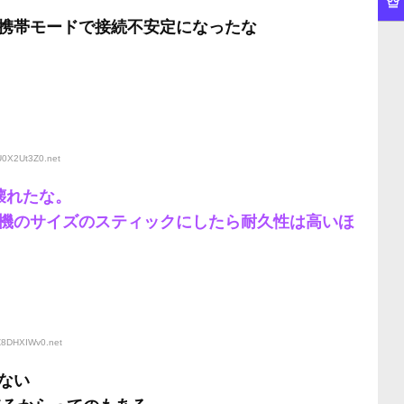
携帯モードで接続不安定になったな
:U0X2Ut3Z0
.net
壊れたな。
機のサイズのスティックにしたら耐久性は高いほ
:Z8DHXIWv0
.net
がない