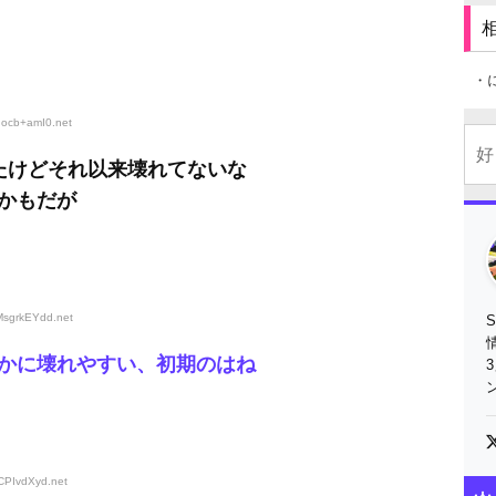
・
qocb+amI0
.net
たけどそれ以来壊れてないな
かもだが
:MsgrkEYdd
.net
かに壊れやすい、初期のはね
jCPIvdXyd
.net