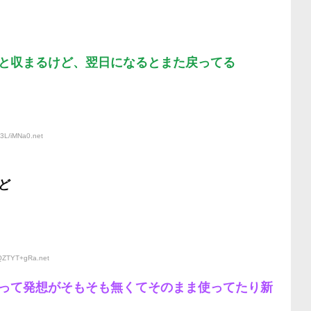
と収まるけど、翌日になるとまた戻ってる
y3L/iMNa0
.net
ど
:QZTYT+gRa
.net
って発想がそもそも無くてそのまま使ってたり新