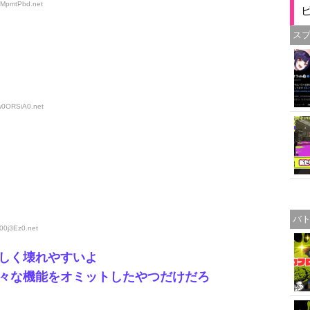
+pMpmtPbd
.net
ス
ww0ORSiA0
.net
バ
k00j3Ez0
.net
しく壊れやすいよ
々な機能をオミットしたやつだけだろ