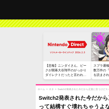
【悲報】ニンダイさん、ピー
スプラ通
クが開幕大谷翔平のがっかり
数万件の
ダイレクトだったと言われて
を読まさ
しまう
ホーム
>
ネタ
>
Switch2発表された今だから正直に言うけ
Switch2発表された今だ
って結構すぐ壊れちゃうよ