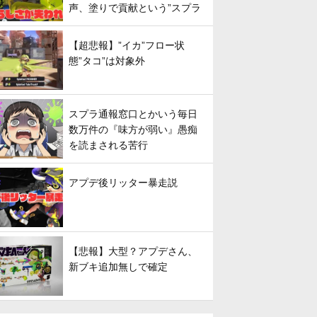
声、塗りで貢献という”スプラ
らしさ”は失われてしまうのか
【超悲報】”イカ”フロー状
態”タコ”は対象外
スプラ通報窓口とかいう毎日
数万件の『味方が弱い』愚痴
を読まされる苦行
アプデ後リッター暴走説
【悲報】大型？アプデさん、
新ブキ追加無しで確定