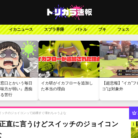
イカニュース
スプラ界隈
バトル
ブキ
フェス
報窓口とかいう毎日
イカ研がイカフローを追加し
【超悲報】”イカ”フ
『味方が弱い』愚痴
た本当の理由
コ”は対象外
れる苦行
どスイッチのジョイコンって結構すぐ壊れちゃうよな
から正直に言うけどスイッチのジョイコン
1
な