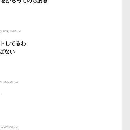
てるからってのもある
:IQUPSg+MM
.net
フトしてるわ
ばない
y3L/iMNa0
.net
な
Exvvl8YC0
.net