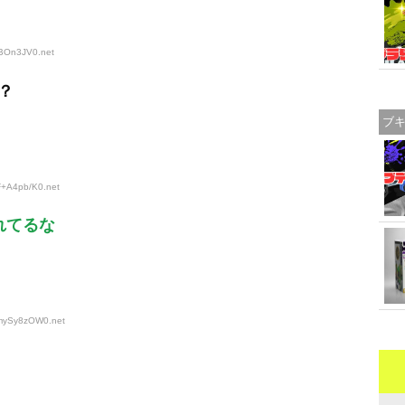
8BOn3JV0
.net
？
ブ
:F+A4pb/K0
.net
れてるな
:mySy8zOW0
.net