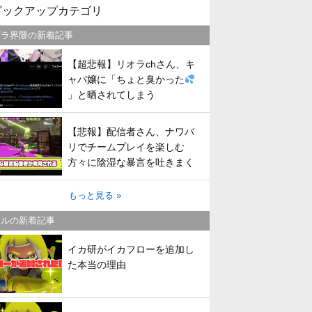
ピックアップカテゴリ
プラ界隈の新着記事
【超悲報】リオラchさん、キ
ャバ嬢に「ちょと臭かった
」と晒されてしまう
【悲報】配信者さん、ナワバ
リでチームプレイを楽しむ
方々に陰湿な暴言を吐きまく
ってしまう
もっと見る »
トルの新着記事
イカ研がイカフローを追加し
た本当の理由