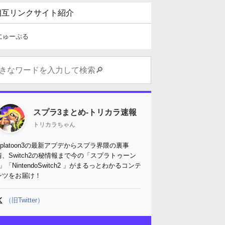
相互リンクサイト紹介
にゅーぷる
スプラ3まとめ-トリカラ速報
トリカラちゃん
Splatoon3の最新アプデからスプラ界隈の裏事
情、Switch2の秘情報まで今の「スプラトゥーン
3」「NintendoSwitch2 」がまるっとわかるコンテ
ンツをお届け！
（旧Twitter）