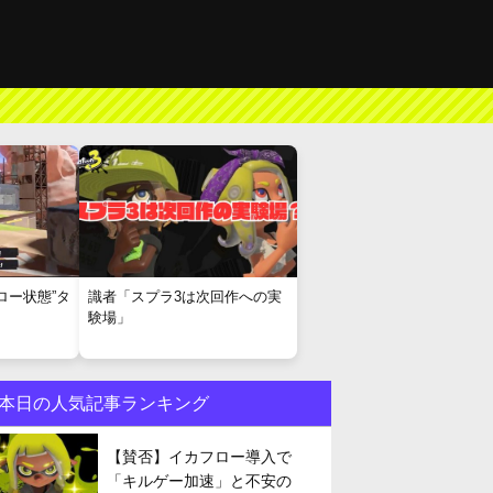
ロー状態”タ
識者「スプラ3は次回作への実
験場」
本日の人気記事ランキング
【賛否】イカフロー導入で
「キルゲー加速」と不安の