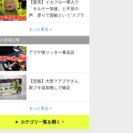
【賛否】イカフロー導入で
「キルゲー加速」と不安の
声、塗りで貢献という”スプラ
らしさ”は失われてしまうのか
もっと見る »
キの新着記事
アプデ後リッター暴走説
【悲報】大型？アプデさん、
新ブキ追加無しで確定
もっと見る »
カテゴリ一覧を開く