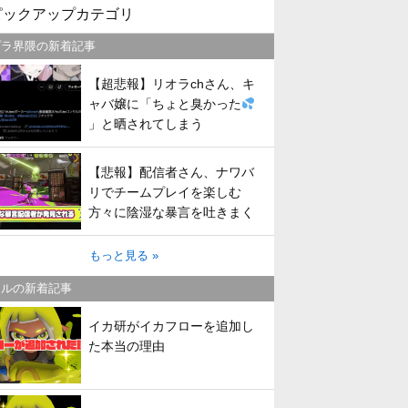
ピックアップカテゴリ
プラ界隈の新着記事
【超悲報】リオラchさん、キ
ャバ嬢に「ちょと臭かった
」と晒されてしまう
【悲報】配信者さん、ナワバ
リでチームプレイを楽しむ
方々に陰湿な暴言を吐きまく
ってしまう
もっと見る »
トルの新着記事
イカ研がイカフローを追加し
た本当の理由