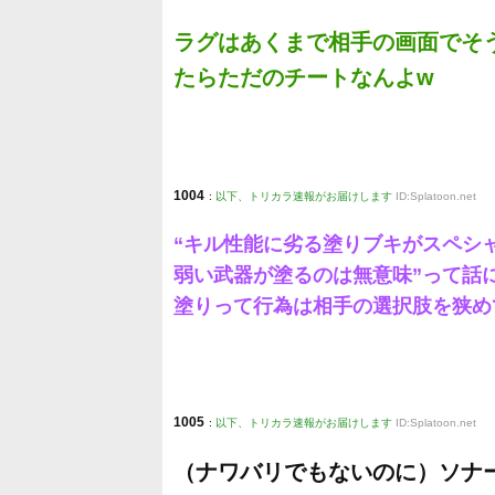
ラグはあくまで相手の画面でそ
たらただのチートなんよw
1004
:
以下、トリカラ速報がお届けします
ID:Splatoon.net
“キル性能に劣る塗りブキがスペシ
弱い武器が塗るのは無意味”って話
塗りって行為は相手の選択肢を狭め
1005
:
以下、トリカラ速報がお届けします
ID:Splatoon.net
（ナワバリでもないのに）ソナ