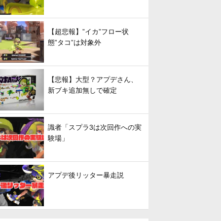
【超悲報】”イカ”フロー状
態”タコ”は対象外
【悲報】大型？アプデさん、
新ブキ追加無しで確定
識者「スプラ3は次回作への実
験場」
アプデ後リッター暴走説