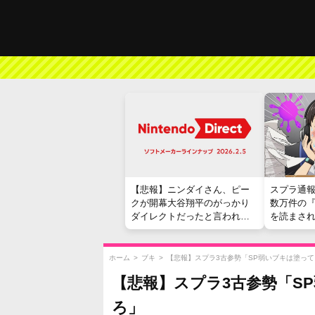
【悲報】ニンダイさん、ピー
スプラ通
クが開幕大谷翔平のがっかり
数万件の
ダイレクトだったと言われて
を読まさ
しまう
ホーム
>
ブキ
>
【悲報】スプラ3古参勢「SP弱いブキは塗っ
【悲報】スプラ3古参勢「S
ろ」