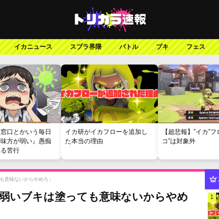
イカニュース
スプラ界隈
バトル
ブキ
フェス
報窓口とかいう毎日
イカ研がイカフローを追加し
【超悲報】”イカ”フ
『味方が弱い』愚痴
た本当の理由
コ”は対象外
れる苦行
ても意味ないからやめろ」
P弱いブキは塗っても意味ないからやめ
1