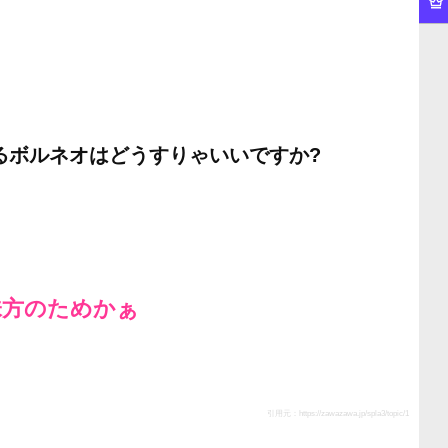
るボルネオはどうすりゃいいですか?
味方のためかぁ
引用元：
https://zawazawa.jp/spla3/topic/1