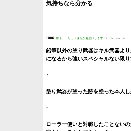
気持ちなら分かる
1006
:
以下、トリカラ速報がお届けします
ID:Splatoon.net
鉛筆以外の塗り武器はキル武器より
になるから強いスペシャルない限り
↑
塗り武器が塗った跡を塗った本人し
↑
ローラー使いと対戦したことないの