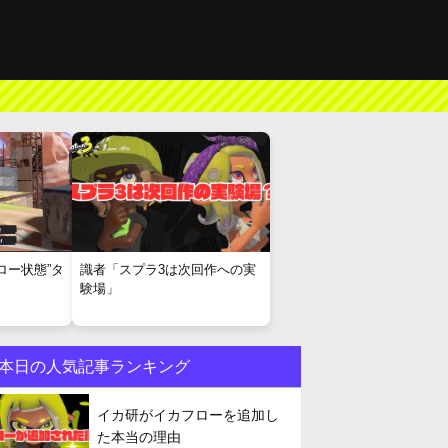
ロー状態”タ
識者「スプラ3は次回作への実
験場」
本日の人気記事ランキング
イカ研がイカフローを追加し
た本当の理由