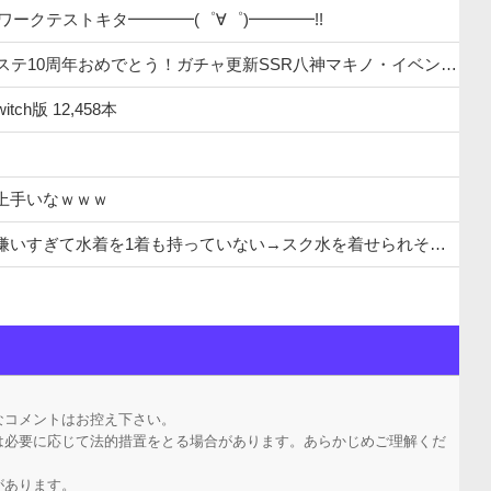
ットワークテストキタ━━━━(゜∀゜)━━━━!!
年おめでとう！ガチャ更新SSR八神マキノ・イベントSRイヴ、SR望月聖！
tch版 12,458本
上手いなｗｗｗ
すぎて水着を1着も持っていない→スク水を着せられそうになるｗ
場を理解できない』だよな
なコメントはお控え下さい。
は必要に応じて法的措置をとる場合があります。あらかじめご理解くだ
があります。