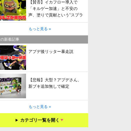
【賛否】イカフロー導入で
「キルゲー加速」と不安の
声、塗りで貢献という”スプラ
らしさ”は失われてしまうのか
もっと見る »
キの新着記事
アプデ後リッター暴走説
【悲報】大型？アプデさん、
新ブキ追加無しで確定
もっと見る »
カテゴリ一覧を開く