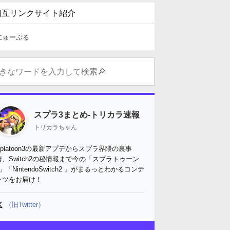
相互リンクサイト紹介
にゅーぷる
スプラ3まとめ-トリカラ速報
トリカラちゃん
Splatoon3の最新アプデからスプラ界隈の裏事
情、Switch2の秘情報まで今の「スプラトゥーン
3」「NintendoSwitch2 」がまるっとわかるコンテ
ンツをお届け！
（旧Twitter）