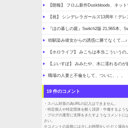
【朗報】 フロム新作Duskbloods、ネ
【祝】 シンデレラガールズ13周年！デレステ10周
『ほの暮しの庭』Switch2版 21,965本、Swi
幼馴染み彼女からの誘惑に勝てなくて…♪
【ホロライブ】 みこちは本当こういうの
【ぶいすぽ】 みみたや、水に濡れるのが嫌い
職場の人妻と不倫をして、ついに、、、
家系ラーメンって何を楽しむの？
19 件のコメント
【発見】 発達っぽい奴の共通点って『立
・スパム対策の為URLの記入はできません。
・特定個人や特定団体を酷く誹謗・中傷するよう
・ブログの運営に支障をきたすようなコメントに
さい。
※コメントの反映には少しお時間をいただく場合