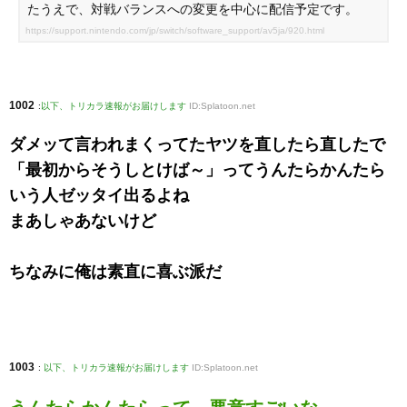
たうえで、対戦バランスへの変更を中心に配信予定です。
https://support.nintendo.com/jp/switch/software_support/av5ja/920.html
1002
:
以下、トリカラ速報がお届けします
ID:Splatoon.net
ダメッて言われまくってたヤツを直したら直したで
「最初からそうしとけば～」ってうんたらかんたら
いう人ゼッタイ出るよね
まあしゃあないけど
ちなみに俺は素直に喜ぶ派だ
1003
:
以下、トリカラ速報がお届けします
ID:Splatoon.net