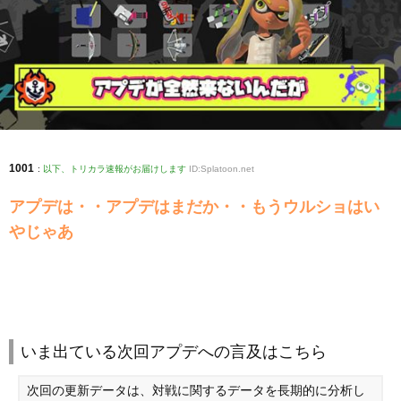
1001
:
以下、トリカラ速報がお届けします
ID:Splatoon.net
アプデは・・アプデはまだか・・もうウルショはい
やじゃあ
いま出ている次回アプデへの言及はこちら
次回の更新データは、対戦に関するデータを長期的に分析し