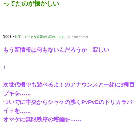
ってたのが懐かしい
1008
:
以下、トリカラ速報がお届けします
ID:Splatoon.net
もう新情報は何もないんだろうか 寂しい
↑
次世代機でも遊べるよ！のアナウンスと一緒に3種目
ブキを……
ついでに中央からシャケの沸くPvPvEのトリカラバ
イトを……
オマケに無限秩序の塔編を……