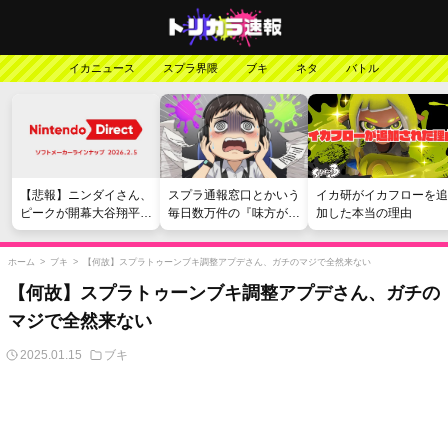
イカニュース
スプラ界隈
ブキ
ネタ
バトル
【悲報】ニンダイさん、
スプラ通報窓口とかいう
イカ研がイカフローを追
ピークが開幕大谷翔平の
毎日数万件の『味方が弱
加した本当の理由
がっかりダイレクトだっ
い』愚痴を読まされる苦
たと言われてしまう
行
ホーム
>
ブキ
>
【何故】スプラトゥーンブキ調整アプデさん、ガチのマジで全然来ない
【何故】スプラトゥーンブキ調整アプデさん、ガチの
マジで全然来ない
2025.01.15
ブキ