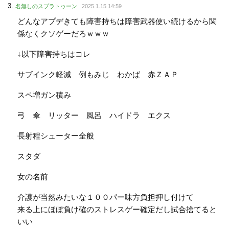
名無しのスプラトゥーン
2025.1.15 14:59
どんなアプデきても障害持ちは障害武器使い続けるから関
係なくクソゲーだろｗｗｗ
↓以下障害持ちはコレ
サブインク軽減 例もみじ わかば 赤ＺＡＰ
スペ増ガン積み
弓 傘 リッター 風呂 ハイドラ エクス
長射程シューター全般
スタダ
女の名前
介護が当然みたいな１００パー味方負担押し付けて
来る上にほぼ負け確のストレスゲー確定だし試合捨てると
いい