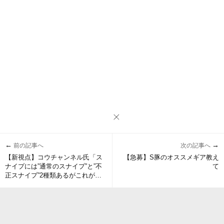
←
→
前の記事へ
次の記事へ
【新視点】コウチャンネル氏「ス
【急募】S豚のオススメギア教え
ナイプには”通常のスナイプ”と”不
て
正スナイプ”2種類あるがこれが混
同してしまっている」とスプラ界
隈の問題点を指摘