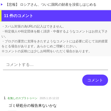
【悲報】 ロシアさん、ついに国民の財産を没収しはじめる
【腹筋崩壊】 見た瞬間吹いた画像を貼っていくスレｗｗｗｗ
11 件のコメント
【速報】 京大病院、手術ミスで『正常な脳』を摘出 → 患者は自発呼吸不可能な植物状態に
・スパム対策の為URLの記入はできません。
・特定個人や特定団体を酷く誹謗・中傷するようなコメントはお控え下さ
い。
・ブログの運営に支障をきたすようなコメントには必要に応じて法的措置
をとる場合があります。あらかじめご理解ください。
※コメントの反映には少しお時間をいただく場合があります。
Powered by livedoor 相互RSS
名無しのスプラトゥーン
2025.1.15 12:22
ゴミ研処分の報告来ないかな