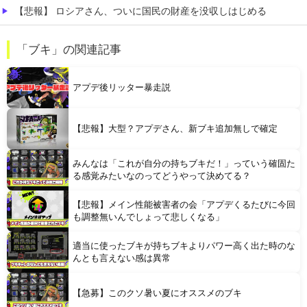
【悲報】 ロシアさん、ついに国民の財産を没収しはじめる
【腹筋崩壊】 見た瞬間吹いた画像を貼っていくスレｗｗｗｗ
「ブキ」の関連記事
【速報】 京大病院、手術ミスで『正常な脳』を摘出 → 患者は自発呼吸不可能な植物状態に
アプデ後リッター暴走説
【悲報】大型？アプデさん、新ブキ追加無しで確定
みんなは「これが自分の持ちブキだ！」っていう確固た
Powered by livedoor 相互RSS
る感覚みたいなのってどうやって決めてる？
【悲報】メイン性能被害者の会「アプデくるたびに今回
も調整無いんでしょって悲しくなる」
適当に使ったブキが持ちブキよりパワー高く出た時のな
んとも言えない感は異常
【急募】このクソ暑い夏にオススメのブキ