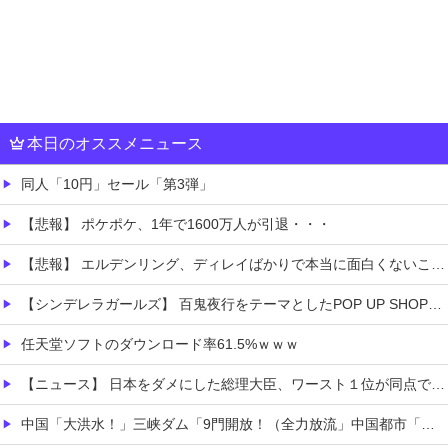
本日のオススメニュース
同人「10円」セール「第3弾」
【悲報】 ポケポケ、1年で1600万人が引退・・・
【悲報】 エルデンリング、ディレイばかりで本当に面白くないこのゲーム←賛同の声が多数…
【シンデレラガールズ】 百鬼夜行をテーマとしたPOP UP SHOPが東京・大阪にて開催
任天堂ソフトのダウンロード率61.5%ｗｗｗ
【ニュース】 日本をダメにした総理大臣、ワースト１位が同点でこの人ｗｗｗｗｗｗ
中国「大洪水！」三峡ダム「9門開放！（全力放流」中国都市「三峡沿線の道路水没」中国政府「高速道路封鎖！」中国ダム「緊急放流に合わせて開門（土砂崩れ発生」→