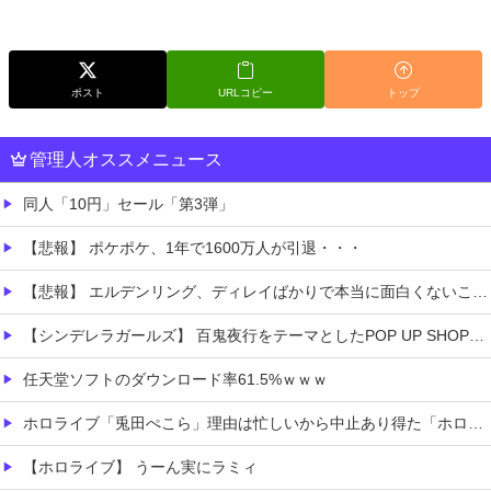
ポスト
URLコピー
トップ
管理人オススメニュース
同人「10円」セール「第3弾」
【悲報】 ポケポケ、1年で1600万人が引退・・・
【悲報】 エルデンリング、ディレイばかりで本当に面白くないこのゲーム←賛同の声が多数…
【シンデレラガールズ】 百鬼夜行をテーマとしたPOP UP SHOPが東京・大阪にて開催
任天堂ソフトのダウンロード率61.5%ｗｗｗ
ホロライブ「兎田ぺこら」理由は忙しいから中止あり得た「ホロ夏アモアス」野うさぎから守るために主催者記載？姫を庇う大空スバルにルーナイト感謝
【ホロライブ】 うーん実にラミィ