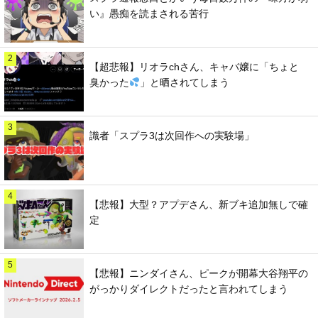
い』愚痴を読まされる苦行
2
【超悲報】リオラchさん、キャバ嬢に「ちょと
臭かった
」と晒されてしまう
3
識者「スプラ3は次回作への実験場」
4
【悲報】大型？アプデさん、新ブキ追加無しで確
定
5
【悲報】ニンダイさん、ピークが開幕大谷翔平の
がっかりダイレクトだったと言われてしまう