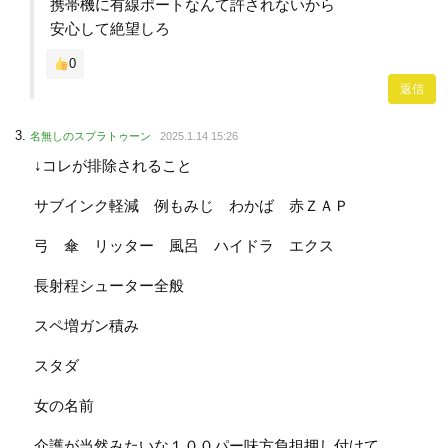
携帯機に有線ポートなんて許されないから
安心して絶望しろ
0
返信
名無しのスプラトゥーン
2025.1.14 15:26
↓コレが排除されること
サブインク軽減 例もみじ わかば 赤ＺＡＰ
弓 傘 リッター 風呂 ハイドラ エクス
長射程シューター全般
スペ増ガン積み
スタダ
女の名前
介護が当然みたいな１００パー味方負担押し付けて