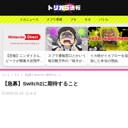
イカニュース
スプラ界隈
ブキ
ネタ
バトル
【悲報】ニンダイさん、
スプラ通報窓口とかいう
イカ研がイカフローを追
ピークが開幕大谷翔平の
毎日数万件の『味方が弱
加した本当の理由
がっかりダイレクトだっ
い』愚痴を読まされる苦
たと言われてしまう
行
ホーム
>
ネタ
>
【急募】Switch2に期待すること
【急募】Switch2に期待すること
2025.01.14
ネタ