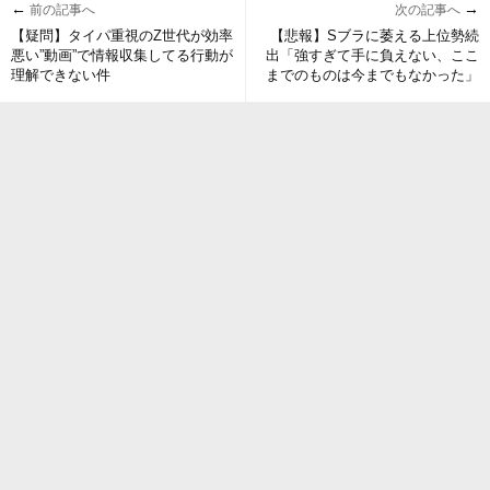
←
→
前の記事へ
次の記事へ
【疑問】タイパ重視のZ世代が効率
【悲報】Sブラに萎える上位勢続
悪い”動画”で情報収集してる行動が
出「強すぎて手に負えない、ここ
理解できない件
までのものは今までもなかった」