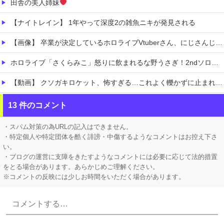
田舎の美人姉妹
【ナイトレイン】 1年やって深度2の雑魚ニキが発見される
【画像】 卒業が決定しているホロライブVtuberさん、にじさんじから熱烈勧誘を受けてしまうｗｗｗｗｗｗｗ
ホロライブ「さくらみこ」怒りに飲まれるな野うさぎ！2ndソロライブで犯行予告「咲き乱れみこち」一線を越えた発言に一部35Pが酷いこと言うなと怒る
【動画】 クソガキロケット、怖すぎる…これよく轢かずに止まれたな
【動画】 女子ビーチバレー選手「我々は純粋に競技をしてるので性的な目で見ないでください！！」
13 件のコメント
【有能】 政府「トラックはサービスエリア利用有料化すればサボらず走るし流問題解決じゃね？」
・スパム対策の為URLの記入はできません。
・特定個人や特定団体を酷く誹謗・中傷するようなコメントはお控え下さ
い。
・ブログの運営に支障をきたすようなコメントには必要に応じて法的措置
をとる場合があります。あらかじめご理解ください。
※コメントの反映には少しお時間をいただく場合があります。
Powered by livedoor 相互RSS