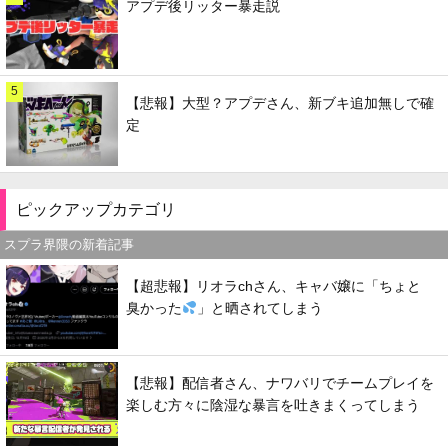
アプデ後リッター暴走説
5
【悲報】大型？アプデさん、新ブキ追加無しで確
定
ピックアップカテゴリ
スプラ界隈の新着記事
【超悲報】リオラchさん、キャバ嬢に「ちょと
臭かった
」と晒されてしまう
【悲報】配信者さん、ナワバリでチームプレイを
楽しむ方々に陰湿な暴言を吐きまくってしまう