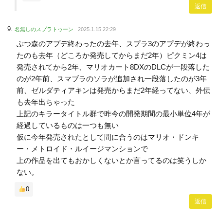
返信
名無しのスプラトゥーン
2025.1.15 22:29
ぶつ森のアプデ終わったの去年、スプラ3のアプデが終わっ
たのも去年（どころか発売してからまだ2年）ピクミン4は
発売されてから2年、マリオカート8DXのDLCが一段落した
のが2年前、スマブラのソラが追加され一段落したのが3年
前、ゼルダティアキンは発売からまだ2年経ってない、外伝
も去年出ちゃった
上記のキラータイトル群で昨今の開発期間の最小単位4年が
経過しているものは一つも無い
仮に今年発売されたとして間に合うのはマリオ・ドンキ
ー・メトロイド・ルイージマンションで
上の作品を出てもおかしくないとか言ってるのは笑うしか
ない。
0
返信