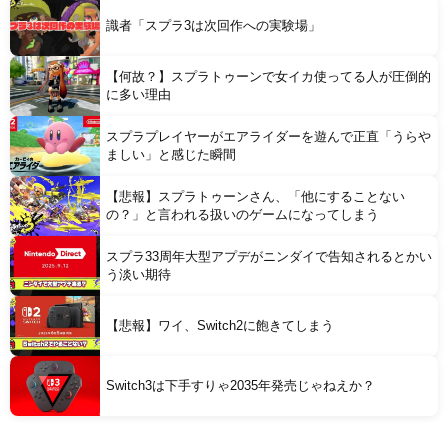
識者「スプラ3は次回作への実験場」
【何故？】スプラトゥーンで女イカ使ってる人が圧倒的
に多い理由
スプラプレイヤーがエアライダーを遊んで正直「うらや
ましい」と感じた瞬間
【悲報】スプラトゥーンさん、「他にすることない
の？」と言われる扱いのゲームになってしまう
スプラ33周年大型アプデがニンダイで告知されるとかい
う淡い期待
【悲報】ワイ、Switch2に飽きてしまう
Switch3は下手すりゃ2035年発売じゃねえか？