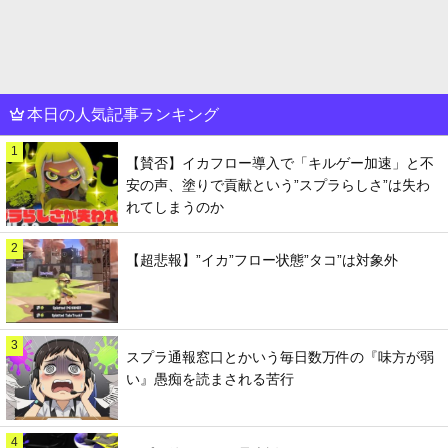
本日の人気記事ランキング
1
【賛否】イカフロー導入で「キルゲー加速」と不
安の声、塗りで貢献という”スプラらしさ”は失わ
れてしまうのか
2
【超悲報】”イカ”フロー状態”タコ”は対象外
3
スプラ通報窓口とかいう毎日数万件の『味方が弱
い』愚痴を読まされる苦行
4