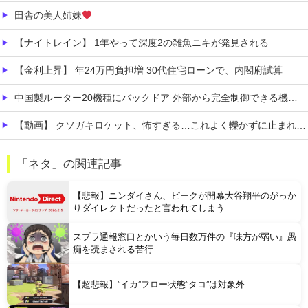
田舎の美人姉妹
【ナイトレイン】 1年やって深度2の雑魚ニキが発見される
【金利上昇】 年24万円負担増 30代住宅ローンで、内閣府試算
中国製ルーター20機種にバックドア 外部から完全制御できる機能が仕込まれていた
【動画】 クソガキロケット、怖すぎる…これよく轢かずに止まれたな
【動画】 女子ビーチバレー選手「我々は純粋に競技をしてるので性的な目で見ないでください！！」
「ネタ」の関連記事
【有能】 政府「トラックはサービスエリア利用有料化すればサボらず走るし流問題解決じゃね？」
【悲報】ニンダイさん、ピークが開幕大谷翔平のがっか
りダイレクトだったと言われてしまう
スプラ通報窓口とかいう毎日数万件の『味方が弱い』愚
痴を読まされる苦行
Powered by livedoor 相互RSS
【超悲報】”イカ”フロー状態”タコ”は対象外