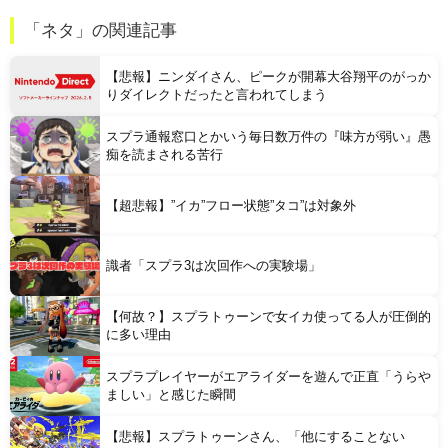
連れて行かれた
「ネタ」の関連記事
【コンゴ】 エボラ出血熱、感染3600人…過去最大の流行に
【悲報】ニンダイさん、ピークが開幕大谷翔平のがっか
りダイレクトだったと言われてしまう
スプラ通報窓口とかいう毎日数万件の『味方が弱い』愚
痴を読まされる苦行
Powered by livedoor 相互RSS
【超悲報】”イカ”フロー状態”タコ”は対象外
識者「スプラ3は次回作への実験場」
【何故？】スプラトゥーンで女イカ使ってる人が圧倒的
に多い理由
スプラプレイヤーがエアライダーを遊んで正直「うらや
ましい」と感じた瞬間
【悲報】スプラトゥーンさん、「他にすることない