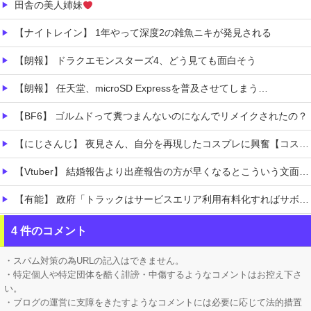
田舎の美人姉妹
【ナイトレイン】 1年やって深度2の雑魚ニキが発見される
【朗報】 ドラクエモンスターズ4、どう見ても面白そう
【朗報】 任天堂、microSD Expressを普及させてしまう…
【BF6】 ゴルムドって糞つまんないのになんでリメイクされたの？
【にじさんじ】 夜見さん、自分を再現したコスプレに興奮【コスサミ2026】
【Vtuber】 結婚報告より出産報告の方が早くなるとこういう文面になるんか
【有能】 政府「トラックはサービスエリア利用有料化すればサボらず走るし流問題解決じゃね？」
連れて行かれた
4 件のコメント
【コンゴ】 エボラ出血熱、感染3600人…過去最大の流行に
・スパム対策の為URLの記入はできません。
・特定個人や特定団体を酷く誹謗・中傷するようなコメントはお控え下さ
い。
・ブログの運営に支障をきたすようなコメントには必要に応じて法的措置