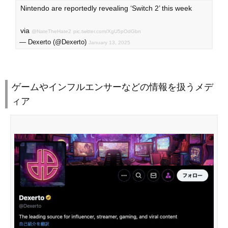
Nintendo are reportedly revealing ‘Switch 2’ this week
via
@NateTheHate2
pic.twitter.com/XgU5pOdGbn
— Dexerto (@Dexerto)
January 13, 2025
ゲームやインフルエンサーなどの情報を扱うメデ
ィア