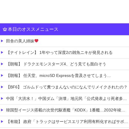
本日のオススメニュース
田舎の美人姉妹
【ナイトレイン】 1年やって深度2の雑魚ニキが発見される
【朗報】 ドラクエモンスターズ4、どう見ても面白そう
【朗報】 任天堂、microSD Expressを普及させてしまう…
【BF6】 ゴルムドって糞つまんないのになんでリメイクされたの？
中国「大洪水！」中国ダム「決壊」地元民「公式発表より死者多い！」中国政府「住民拘束！（安否不明」中国当局「救助隊動画も削除」台風13号「三峡ダム接近中」→
韓国型イージス搭載の次世代駆逐艦「KDDX」1番艦…2032年竣工と公示！
【有能】 政府「トラックはサービスエリア利用有料化すればサボらず走るし流問題解決じゃね？」