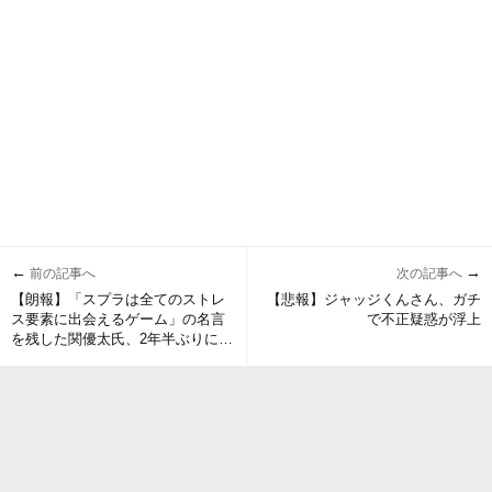
←
→
前の記事へ
次の記事へ
【朗報】「スプラは全てのストレ
【悲報】ジャッジくんさん、ガチ
ス要素に出会えるゲーム」の名言
で不正疑惑が浮上
を残した関優太氏、2年半ぶりにス
プラ配信を行いキチゲ開放