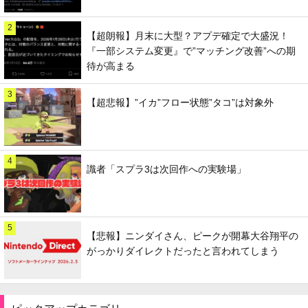
2
【超朗報】月末に大型？アプデ確定で大盛況！
『一部システム変更』で”マッチング改善”への期
待が高まる
3
【超悲報】”イカ”フロー状態”タコ”は対象外
4
識者「スプラ3は次回作への実験場」
5
【悲報】ニンダイさん、ピークが開幕大谷翔平の
がっかりダイレクトだったと言われてしまう