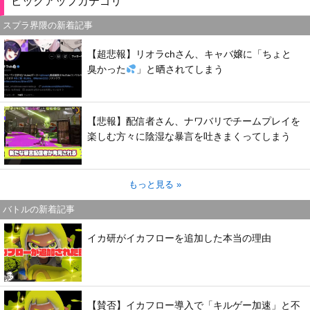
ピックアップカテゴリ
スプラ界隈の新着記事
【超悲報】リオラchさん、キャバ嬢に「ちょと
臭かった
」と晒されてしまう
【悲報】配信者さん、ナワバリでチームプレイを
楽しむ方々に陰湿な暴言を吐きまくってしまう
もっと見る »
バトルの新着記事
イカ研がイカフローを追加した本当の理由
【賛否】イカフロー導入で「キルゲー加速」と不