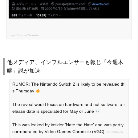
https://x.com/Dexerto
他メディア、インフルエンサーも報じ「今週木
曜」説が加速
RUMOR: The Nintendo Switch 2 is likely to be revealed thi
s Thursday
The reveal would focus on hardware and not software, a r
elease date is speculated for May or June
This was leaked by insider 'Nate the Hate' and was partly
corroborated by Video Games Chronicle (VGC)
pic.twitter.co