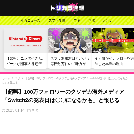
イカニュース
スプラ界隈
ブキ
ネタ
バトル
【悲報】ニンダイさん、
スプラ通報窓口とかいう
イカ研がイカフローを追
ピークが開幕大谷翔平の
毎日数万件の『味方が弱
加した本当の理由
がっかりダイレクトだっ
い』愚痴を読まされる苦
たと言われてしまう
行
ホーム
>
ネタ
>
【超噂】100万フォロワーのクソデカ海外メディア「Switch2の発表日は〇〇になるか
も」と報じる
【超噂】100万フォロワーのクソデカ海外メディア
「Switch2の発表日は〇〇になるかも」と報じる
2025.01.14
ネタ