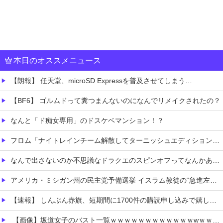
本日のオススメニュース
【朗報】 任天堂、microSD Expressを普及させてしまう…
【BF6】 ゴルムドって糞つまんないのになんでリメイクされたの？
なんと「ド痴女専用」のドスケベマンション！？
フロム「ナイトレインチーム解散してターニッシュエディション完成させました」←これｗｗｗｗ
なんで出さないのか不思議なドラクエのスピンオフってなんかある？
アメリカ・ミシガン州の民主党予備選挙 イスラム教徒の“急進左派”候補が勝利確実に⋯トランプ氏は批判
【速報】 しんぶん赤旗、短期間に1700件の購読申し込みで嬉し泣き→「うそでーす」虚偽申し込みと判明→ 共産党が刑事告訴「厳重な処罰を求める」
【画像】坂道女子のバスト一覧ｗｗｗｗｗｗｗｗｗｗｗｗwｗｗｗｗ