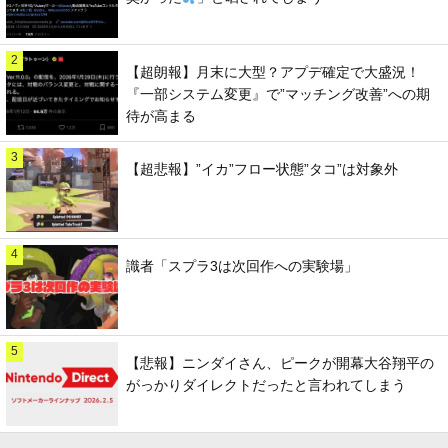
2
【超朗報】月末に大型？アプデ確定で大盛況！
『一部システム変更』で”マッチング改善”への期
待が高まる
3
【超悲報】”イカ”フロー状態”タコ”は対象外
4
識者「スプラ3は次回作への実験場」
5
【悲報】ニンダイさん、ピークが開幕大谷翔平の
がっかりダイレクトだったと言われてしまう