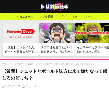
イカニュース
スプラ界隈
ブキ
ネタ
バトル
【悲報】ニンダイさん、
スプラ通報窓口とかいう
イカ研がイカフローを追
ピークが開幕大谷翔平の
毎日数万件の『味方が弱
加した本当の理由
がっかりダイレクトだっ
い』愚痴を読まされる苦
たと言われてしまう
行
ホーム
>
シューター
>
【質問】ジェットとボールド味方に来て嫌だなって感じるのどっち？
【質問】ジェットとボールド味方に来て嫌だなって感
じるのどっち？
2025.01.03
シューター