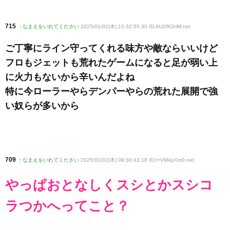
715
:
なまえをいれてください
2025/01/02(木) 10:32:55.30 ID:AU2ffChtM
.net
ご丁寧にライン守ってくれる味方や敵ならいいけど
フロもジェットも荒れたゲームになると足が弱い上
に火力もないから辛いんだよね
特に今ローラーやらデンパーやらの荒れた展開で強
い奴らが多いから
709
:
なまえをいれてください
2025/01/02(木) 09:30:43.18 ID:t+VM4pXm0
.net
やっぱおとなしくスシとかスシコ
ラつかへってこと？