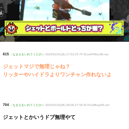
615
:
なまえをいれてください
2025/01/01(水) 17:53:25.75 ID:zmPH5uc90
.net
ジェットマジで無理じゃね？
リッターやハイドラよりワンチャン作れないよ
704
:
なまえをいれてください
2025/01/02(木) 09:08:27.59 ID:VVuMhupH0
.net
ジェットとかいうドブ無理やて