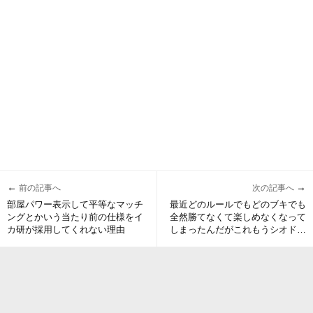
←
→
前の記事へ
次の記事へ
部屋パワー表示して平等なマッチ
最近どのルールでもどのブキでも
ングとかいう当たり前の仕様をイ
全然勝てなくて楽しめなくなって
カ研が採用してくれない理由
しまったんだがこれもうシオドキ
か？