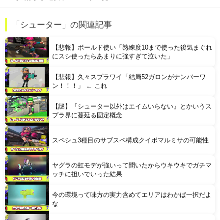
【画像】 宇垣美里「学生時代は全然モテなかったです」←これほんまかぁ？w w w w w w w w
「シューター」の関連記事
【画像】 爆乳女さんたち、お◯ぱいの血管が透けてしまうｗｗｗwｗｗｗｗｗｗｗｗ
【悲報】ボールド使い「熟練度10まで使った後気まぐれ
にスシ使ったらあまりに強すぎて泣いた」
【悲報】久々スプラワイ「結局52ガロンがナンバーワ
ン！！！」 ← これ
【謎】『シューター以外はエイムいらない』とかいうス
Powered by livedoor 相互RSS
プラ界に蔓延る固定概念
スペシュ3種目のサブスペ構成クイボマルミサの可能性
ヤグラの虹モデが強いって聞いたからウキウキでガチマ
ッチに担いでいった結果
今の環境って味方の実力含めてエリアはわかば一択だよ
な