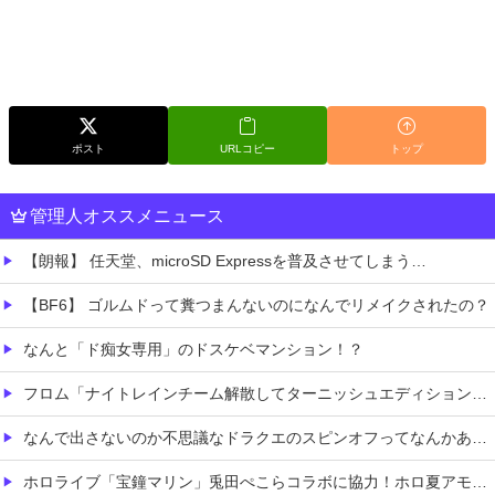
ポスト
URLコピー
トップ
管理人オススメニュース
【朗報】 任天堂、microSD Expressを普及させてしまう…
【BF6】 ゴルムドって糞つまんないのになんでリメイクされたの？
なんと「ド痴女専用」のドスケベマンション！？
フロム「ナイトレインチーム解散してターニッシュエディション完成させました」←これｗｗｗｗ
なんで出さないのか不思議なドラクエのスピンオフってなんかある？
ホロライブ「宝鐘マリン」兎田ぺこらコラボに協力！ホロ夏アモアスにレイドして野うさぎ喜ぶ！1時間で切り上げた飲酒配信の気になる続きは「メン限」