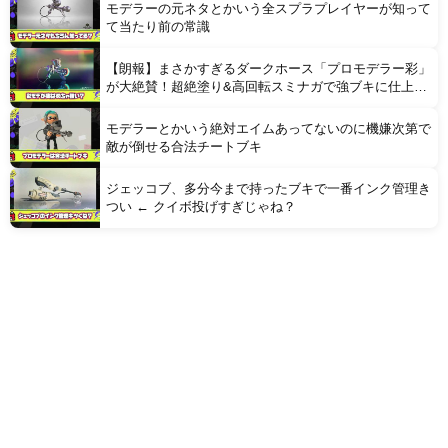
モデラーの元ネタとかいう全スプラプレイヤーが知って
て当たり前の常識
【朗報】まさかすぎるダークホース「プロモデラー彩」
が大絶賛！超絶塗り&高回転スミナガで強ブキに仕上が
っている模様
モデラーとかいう絶対エイムあってないのに機嫌次第で
敵が倒せる合法チートブキ
ジェッコブ、多分今まで持ったブキで一番インク管理き
つい ← クイボ投げすぎじゃね？