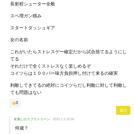
長射程シューター全般
スペ増ガン積み
スタートダッシュギア
女の名前
これがいたらストレスゲー確定だから試合捨てるようにし
てる
それだけで全くストレスなく楽しめるぞ
コイツらは１００パー味方負担押し付けて来るの確実
利敵してきてるの絶対にコイツらだし利敵に対して利敵し
ても問題はない
0
返信
名無しのスプラトゥーン
2025.1.3 16:56
何歳？