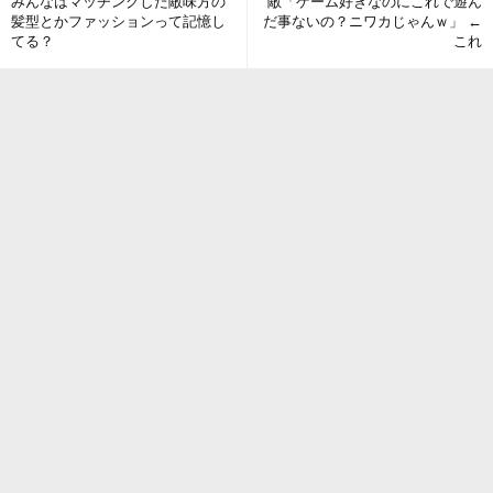
みんなはマッチングした敵味方の
敵「ゲーム好きなのにこれで遊ん
髪型とかファッションって記憶し
だ事ないの？ニワカじゃんｗ」 ←
てる？
これ