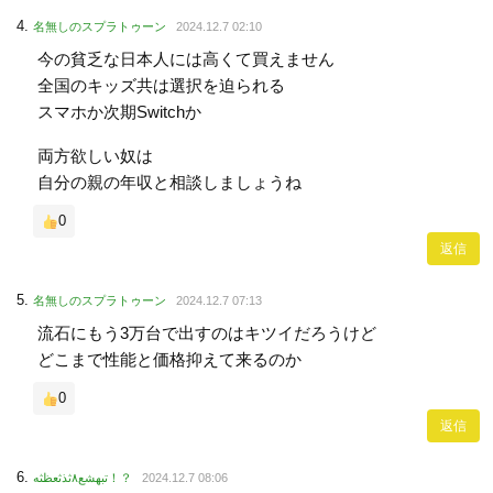
名無しのスプラトゥーン
2024.12.7 02:10
今の貧乏な日本人には高くて買えません
全国のキッズ共は選択を迫られる
スマホか次期Switchか
両方欲しい奴は
自分の親の年収と相談しましょうね
0
返信
名無しのスプラトゥーン
2024.12.7 07:13
流石にもう3万台で出すのはキツイだろうけど
どこまで性能と価格抑えて来るのか
0
返信
تبهشع۸ثذثعظثه！？
2024.12.7 08:06