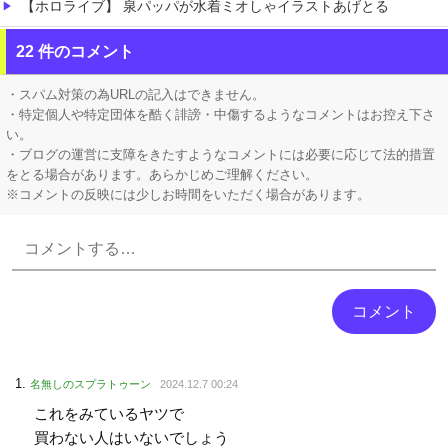
【ホロライブ】 泉パッパが水着ミオしゃイラストあげとる
【画像】 「マスク美人さん、また我々を欺く」←海外でも流行りだした結果がこちらw w w w w w w
22 件のコメント
【にじさんじ】 五木、すべてをメモ帳で管理する長尾に表計算ソフトを布教へ『企画趣旨でもう草生える』【8/6(木)20:00】
・スパム対策の為URLの記入はできません。
・特定個人や特定団体を酷く誹謗・中傷するようなコメントはお控え下さ
い。
・ブログの運営に支障をきたすようなコメントには必要に応じて法的措置
をとる場合があります。あらかじめご理解ください。
※コメントの反映には少しお時間をいただく場合があります。
Powered by livedoor 相互RSS
名無しのスプラトゥーン
2024.12.7 00:24
これをみているヤツで
買わない人はいないでしょう