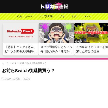
イカニュース
スプラ界隈
ブキ
ネタ
バトル
【悲報】ニンダイさん、
スプラ通報窓口とかいう
イカ研がイカフローを追
ピークが開幕大谷翔平の
毎日数万件の『味方が弱
加した本当の理由
がっかりダイレクトだっ
い』愚痴を読まされる苦
たと言われてしまう
行
ホーム
>
ネタ
>
お前らSwitch後継機買う？
お前らSwitch後継機買う？
2024.12.06
ネタ