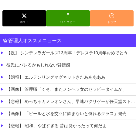
ポスト
URLコピー
トップ
管理人オススメニュース
【祝】 シンデレラガールズ13周年！デレステ10周年おめでとう！ガチャ更新SSR八神マキノ・イベントSRイヴ、SR望月聖！
彼氏にバレるかもしれない背徳感
【朗報】 エルデンリングマグネットきたあああああ
【画像】 管理職「くそ、またメンヘラ女のセラピータイムか」
【悲報】 めっちゃカメレオンさん、早速パクリゲーが任天堂ストアに登場してしまう……
【画像】 「ビールと水を交互に飲まないと倒れるグラス」発売
【悲報】 昭和、やばすぎる 昔は良かったって何だよ