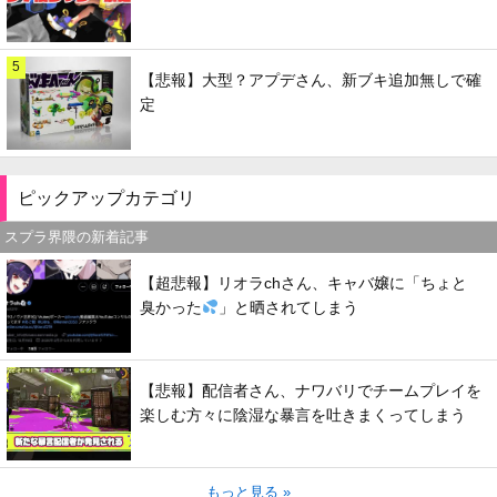
5
【悲報】大型？アプデさん、新ブキ追加無しで確
定
ピックアップカテゴリ
スプラ界隈の新着記事
【超悲報】リオラchさん、キャバ嬢に「ちょと
臭かった
」と晒されてしまう
【悲報】配信者さん、ナワバリでチームプレイを
楽しむ方々に陰湿な暴言を吐きまくってしまう
もっと見る »