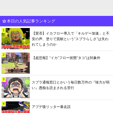
本日の人気記事ランキング
1
【賛否】イカフロー導入で「キルゲー加速」と不
安の声、塗りで貢献という”スプラらしさ”は失わ
れてしまうのか
2
【超悲報】”イカ”フロー状態”タコ”は対象外
3
スプラ通報窓口とかいう毎日数万件の『味方が弱
い』愚痴を読まされる苦行
4
アプデ後リッター暴走説