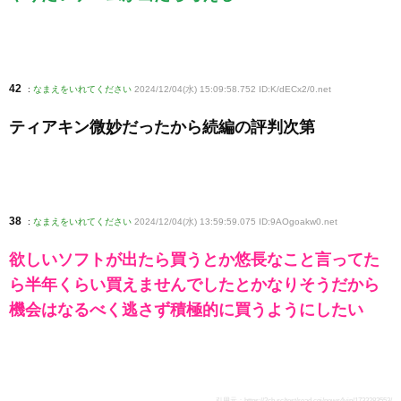
42
:
なまえをいれてください
2024/12/04(水) 15:09:58.752 ID:K/dECx2/0
.net
ティアキン微妙だったから続編の評判次第
38
:
なまえをいれてください
2024/12/04(水) 13:59:59.075 ID:9AOgoakw0
.net
欲しいソフトが出たら買うとか悠長なこと言ってた
ら半年くらい買えませんでしたとかなりそうだから
機会はなるべく逃さず積極的に買うようにしたい
引用元：
https://2ch.sc/test/read.cgi/news4vip/1733283553/