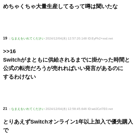
めちゃくちゃ大量生産してるって噂は聞いたな
19
:
なまえをいれてください
2024/12/04(水) 12:57:20.148 ID:EyFh2+xxd
.net
>>16
Switchがまともに供給されるまでに掛かった時間と
公式の転売だろうが売れればいい発言があるのに
するわけない
21
:
なまえをいれてください
2024/12/04(水) 12:58:45.646 ID:wdJCzI7E0
.net
とりあえずSwitchオンライン1年以上加入で優先購入
で