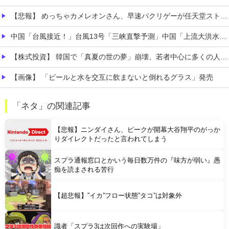
【悲報】 めっちゃカメレオンさん、早速パクリゲーが任天堂ストアに登場してしまう……
中国「台風接近！」台風13号「三峡直撃予測」中国「上流大洪水！（三峡上流」中国都市「8/5の映像（動画」三峡ダム「緊急放流（決壊危機」中国「下流大水害（震え声」→
【株式投資】 韓国で「真夏の世の夢」崩壊、若者中心に多くの人が「人生オワタ」―中国メディア
【画像】 「ビールと水を交互に飲まないと倒れるグラス」発売
【悲報】 昭和、やばすぎる 昔は良かったって何だよ
「ネタ」の関連記事
【画像】 「マスク美人さん、また我々を欺く」←海外でも流行りだした結果がこちらw w w w w w w
【悲報】ニンダイさん、ピークが開幕大谷翔平のがっか
りダイレクトだったと言われてしまう
スプラ通報窓口とかいう毎日数万件の『味方が弱い』愚
痴を読まされる苦行
Powered by livedoor 相互RSS
【超悲報】”イカ”フロー状態”タコ”は対象外
識者「スプラ3は次回作への実験場」