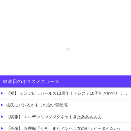
本日のオススメニュース
【祝】 シンデレラガールズ13周年！デレステ10周年おめでとう！ガチャ更新SSR八神マキノ・イベントSRイヴ、SR望月聖！
彼氏にバレるかもしれない背徳感
【朗報】 エルデンリングマグネットきたあああああ
【画像】 管理職「くそ、またメンヘラ女のセラピータイムか」