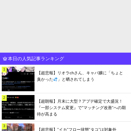
本日の人気記事ランキング
1
【超悲報】リオラchさん、キャバ嬢に「ちょと
臭かった
」と晒されてしまう
2
【超朗報】月末に大型？アプデ確定で大盛況！
『一部システム変更』で”マッチング改善”への期
待が高まる
3
【超悲報】”イカ”フロー状態”タコ”は対象外