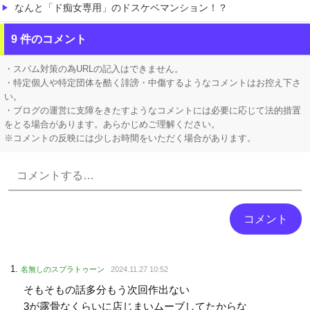
なんと「ド痴女専用」のドスケベマンション！？
フロム「ナイトレインチーム解散してターニッシュエディション完成させました」←これｗｗｗｗ
9 件のコメント
なんで出さないのか不思議なドラクエのスピンオフってなんかある？
・スパム対策の為URLの記入はできません。
・特定個人や特定団体を酷く誹謗・中傷するようなコメントはお控え下さ
い。
・ブログの運営に支障をきたすようなコメントには必要に応じて法的措置
をとる場合があります。あらかじめご理解ください。
※コメントの反映には少しお時間をいただく場合があります。
Powered by livedoor 相互RSS
名無しのスプラトゥーン
2024.11.27 10:52
そもそもの話多分もう次回作出ない
3が露骨なくらいに店じまいムーブしてたからな