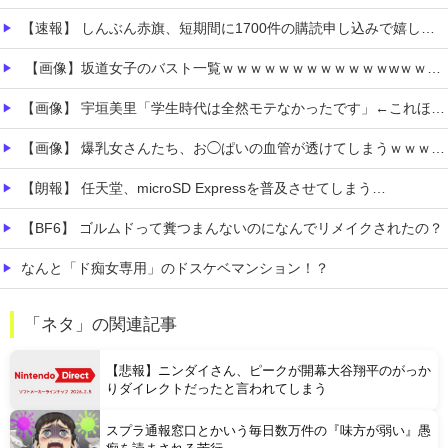
【速報】 しんぶん赤旗、短期間に1700件の購読申し込みで嬉し泣き→「うそでーす」虚偽申し込みと判明→ 共産党が刑事告訴「厳重な処罰を求める」
【画像】坂道女子のバスト一覧ｗｗｗｗｗｗｗｗｗｗｗｗwｗｗｗｗ
【画像】 宇垣美里「学生時代は全然モテなかったです」←これほんまかぁ？w w w w w w w w
【画像】 爆乳女さんたち、お◯ぱいの血管が透けてしまうｗｗｗwｗｗｗｗｗｗｗｗ
【朗報】 任天堂、microSD Expressを普及させてしまう…
【BF6】 ゴルムドって糞つまんないのになんでリメイクされたの？
なんと「ド痴女専用」のドスケベマンション！？
フロム「ナイトレインチーム解散してターニッシュエディション完成させました」←これｗｗｗｗ
「ネタ」の関連記事
なんで出さないのか不思議なドラクエのスピンオフってなんかある？
【悲報】ニンダイさん、ピークが開幕大谷翔平のがっか
りダイレクトだったと言われてしまう
スプラ通報窓口とかいう毎日数万件の『味方が弱い』愚