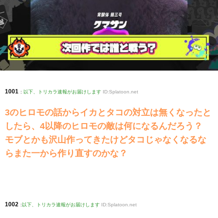
1001
:
以下、トリカラ速報がお届けします
ID:Splatoon.net
3のヒロモの話からイカとタコの対立は無くなったと
したら、4以降のヒロモの敵は何になるんだろう？
モブとかも沢山作ってきたけどタコじゃなくなるな
らまた一から作り直すのかな？
1002
:
以下、トリカラ速報がお届けします
ID:Splatoon.net