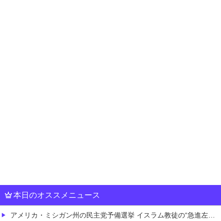
本日のオススメニュース
アメリカ・ミシガン州の民主党予備選挙 イスラム教徒の“急進左派”候補が勝利確実に⋯トランプ氏は批判