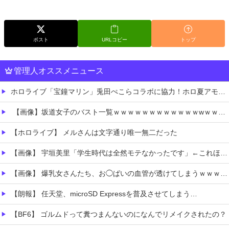
ポスト
URLコピー
トップ
管理人オススメニュース
ホロライブ「宝鐘マリン」兎田ぺこらコラボに協力！ホロ夏アモアスにレイドして野うさぎ喜ぶ！1時間で切り上げた飲酒配信の気になる続きは「メン限」
【画像】坂道女子のバスト一覧ｗｗｗｗｗｗｗｗｗｗｗｗwｗｗｗｗ
【ホロライブ】 メルさんは文字通り唯一無二だった
【画像】 宇垣美里「学生時代は全然モテなかったです」←これほんまかぁ？w w w w w w w w
【画像】 爆乳女さんたち、お◯ぱいの血管が透けてしまうｗｗｗwｗｗｗｗｗｗｗｗ
【朗報】 任天堂、microSD Expressを普及させてしまう…
【BF6】 ゴルムドって糞つまんないのになんでリメイクされたの？