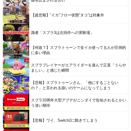
痴を読まされる苦行
Powered by livedoor 相互RSS
【超悲報】”イカ”フロー状態”タコ”は対象外
識者「スプラ3は次回作への実験場」
【何故？】スプラトゥーンで女イカ使ってる人が圧倒的
に多い理由
スプラプレイヤーがエアライダーを遊んで正直「うらや
ましい」と感じた瞬間
【悲報】スプラトゥーンさん、「他にすることない
の？」と言われる扱いのゲームになってしまう
スプラ33周年大型アプデがニンダイで告知されるとかい
う淡い期待
【悲報】ワイ、Switch2に飽きてしまう