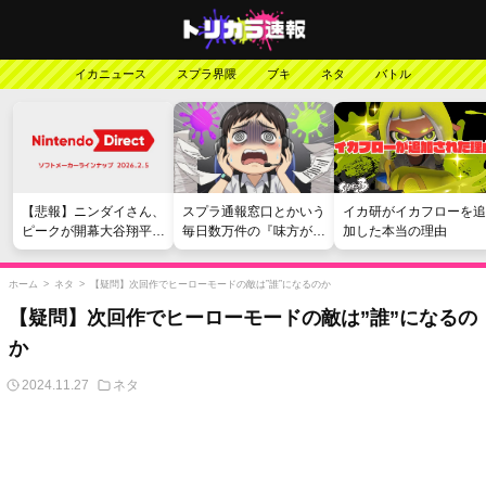
イカニュース
スプラ界隈
ブキ
ネタ
バトル
【悲報】ニンダイさん、
スプラ通報窓口とかいう
イカ研がイカフローを追
ピークが開幕大谷翔平の
毎日数万件の『味方が弱
加した本当の理由
がっかりダイレクトだっ
い』愚痴を読まされる苦
たと言われてしまう
行
ホーム
>
ネタ
>
【疑問】次回作でヒーローモードの敵は”誰”になるのか
【疑問】次回作でヒーローモードの敵は”誰”になるの
か
2024.11.27
ネタ