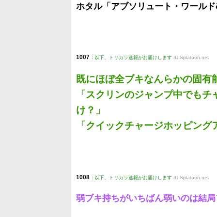
ホタル「アブソリュート・ワールドδ
1007
:
以下、トリカラ速報がお届けします
ID:Splatoon.net
既にほぼ全ブキなんらかの固有
「スクリンのジャンプ中でもチ
け？」
「クイックチャージホッピングア
1008
:
以下、トリカラ速報がお届けします
ID:Splatoon.net
弱ブキ持ちがいちばん弱いのは結局