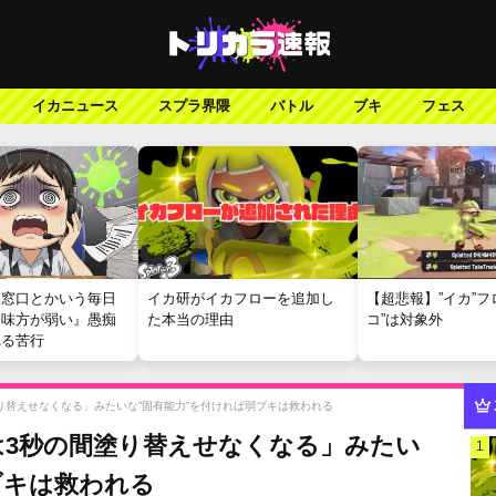
イカニュース
スプラ界隈
バトル
ブキ
フェス
報窓口とかいう毎日
イカ研がイカフローを追加し
【超悲報】”イカ”フ
『味方が弱い』愚痴
た本当の理由
コ”は対象外
れる苦行
り替えせなくなる」みたいな”固有能力”を付ければ弱ブキは救われる
は3秒の間塗り替えせなくなる」みたい
1
ブキは救われる