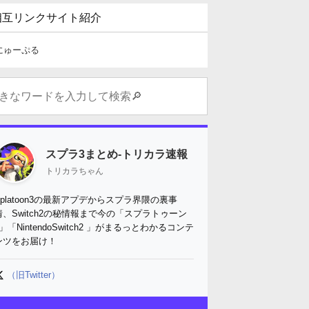
相互リンクサイト紹介
にゅーぷる
スプラ3まとめ-トリカラ速報
トリカラちゃん
Splatoon3の最新アプデからスプラ界隈の裏事
情、Switch2の秘情報まで今の「スプラトゥーン
3」「NintendoSwitch2 」がまるっとわかるコンテ
ンツをお届け！
（旧Twitter）