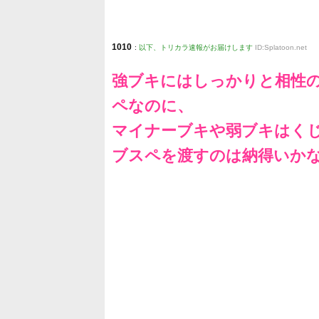
1010
:
以下、トリカラ速報がお届けします
ID:Splatoon.net
強ブキにはしっかりと相性
ペなのに、
マイナーブキや弱ブキはく
ブスペを渡すのは納得いか