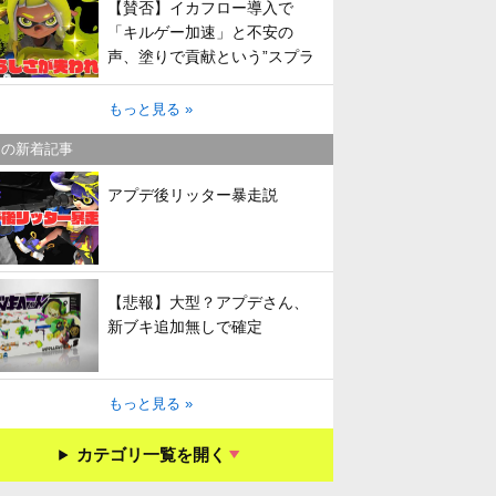
【賛否】イカフロー導入で
「キルゲー加速」と不安の
声、塗りで貢献という”スプラ
らしさ”は失われてしまうのか
もっと見る »
キの新着記事
アプデ後リッター暴走説
【悲報】大型？アプデさん、
新ブキ追加無しで確定
もっと見る »
カテゴリ一覧を開く