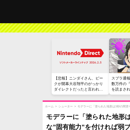
【悲報】ニンダイさん、ピー
スプラ通
クが開幕大谷翔平のがっかり
数万件の
ダイレクトだったと言われて
を読まさ
しまう
ホーム
>
シューター
>
モデラーに「塗られた地形は3秒の間塗
モデラーに「塗られた地形
な”固有能力”を付ければ弱