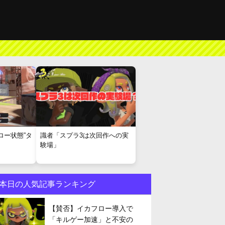
ロー状態”タ
識者「スプラ3は次回作への実
験場」
本日の人気記事ランキング
【賛否】イカフロー導入で
「キルゲー加速」と不安の