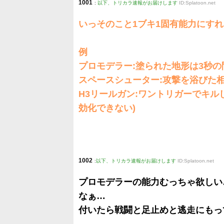
1001
:
以下、トリカラ速報がお届けします
ID:Splatoon.net
いっそのこと1ブキ1固有能力にす
例
プロモデラー:塗られた地形は3秒
スペースシューター:攻撃を浴びた
H3リールガン:ワントリガーでキル
効化できない)
1002
:
以下、トリカラ速報がお届けします
ID:Splatoon.net
プロモデラーの能力むっちゃ欲しい
なぁ…
付いたら戦闘と足止めと逃走にもっ