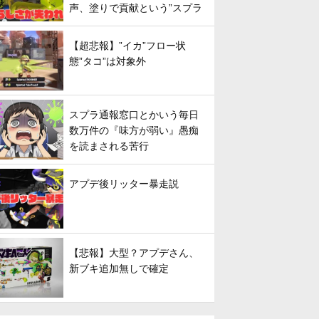
声、塗りで貢献という”スプラ
らしさ”は失われてしまうのか
【超悲報】”イカ”フロー状
態”タコ”は対象外
スプラ通報窓口とかいう毎日
数万件の『味方が弱い』愚痴
を読まされる苦行
アプデ後リッター暴走説
【悲報】大型？アプデさん、
新ブキ追加無しで確定