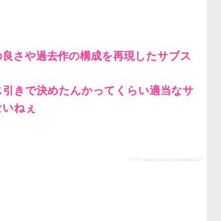
の良さや過去作の構成を再現したサブス
じ引きで決めたんかってくらい適当なサ
ないねぇ
引用元：
https://zawazawa.jp/spla3/topic/280