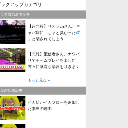
ピックアップカテゴリ
プラ界隈の新着記事
【超悲報】リオラchさん、キ
ャバ嬢に「ちょと臭かった
」と晒されてしまう
【悲報】配信者さん、ナワバ
リでチームプレイを楽しむ
方々に陰湿な暴言を吐きまく
ってしまう
もっと見る »
トルの新着記事
イカ研がイカフローを追加し
た本当の理由