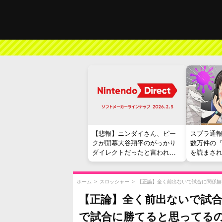
【悲報】ニンダイさん、ピー
スプラ通
クが開幕大谷翔平のがっかり
数万件の
ダイレクトだったと言われて
を読まさ
しまう
ホーム
>
スロッシャー
>
【正論】全く前出ないで試合に関係無
【正論】全く前出ないで試
で試合に勝てると思ってる