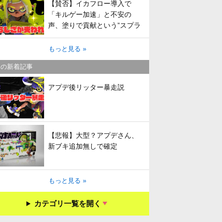
【賛否】イカフロー導入で
「キルゲー加速」と不安の
声、塗りで貢献という”スプラ
らしさ”は失われてしまうのか
もっと見る »
キの新着記事
アプデ後リッター暴走説
【悲報】大型？アプデさん、
新ブキ追加無しで確定
もっと見る »
カテゴリ一覧を開く