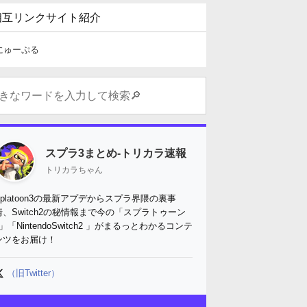
相互リンクサイト紹介
にゅーぷる
スプラ3まとめ-トリカラ速報
トリカラちゃん
Splatoon3の最新アプデからスプラ界隈の裏事
情、Switch2の秘情報まで今の「スプラトゥーン
3」「NintendoSwitch2 」がまるっとわかるコンテ
ンツをお届け！
（旧Twitter）