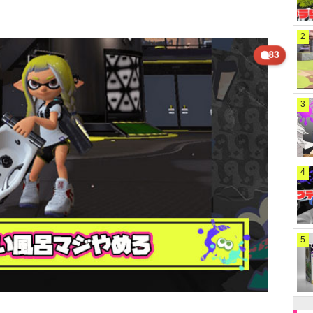
2
83
3
4
5