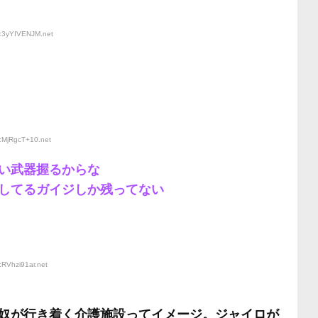
D:3yYIVENJM
.net
D:MjRgcT+10
.net
い武器握るからな
してるガイジしか残ってない
:RVhzi91ar
.net
奴が行き着く介護施設ってイメージ。ジャイロが