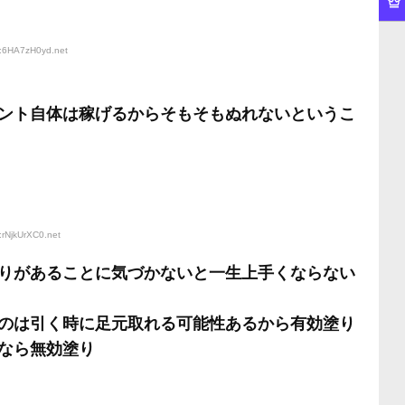
D:6HA7zH0yd
.net
ント自体は稼げるからそもそもぬれないというこ
:rNjkUrXC0
.net
りがあることに気づかないと一生上手くならない
のは引く時に足元取れる可能性あるから有効塗り
なら無効塗り