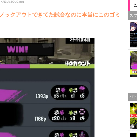
ID:KR3LV3OL0
.net
ノックアウトできてた試合なのに本当にこのゴミ
ス
バ