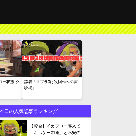
ロー状態”タ
識者「スプラ3は次回作への実
験場」
本日の人気記事ランキング
【賛否】イカフロー導入で
「キルゲー加速」と不安の