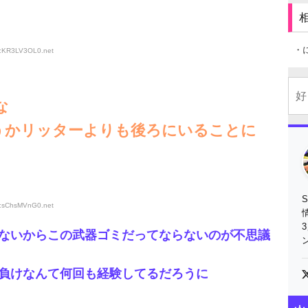
・
ID:KR3LV3OL0
.net
な
うかリッターよりも後ろにいることに
ID:sChsMVnG0
.net
ないからこの武器ゴミだってならないのが不思議
に負けなんて何回も経験してるだろうに