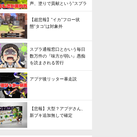
声、塗りで貢献という”スプラ
らしさ”は失われてしまうのか
【超悲報】”イカ”フロー状
態”タコ”は対象外
スプラ通報窓口とかいう毎日
数万件の『味方が弱い』愚痴
を読まされる苦行
アプデ後リッター暴走説
【悲報】大型？アプデさん、
新ブキ追加無しで確定