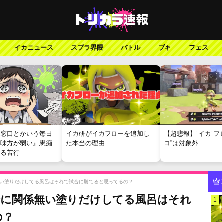
イカニュース
スプラ界隈
バトル
ブキ
フェス
報窓口とかいう毎日
イカ研がイカフローを追加し
【超悲報】”イカ”フ
『味方が弱い』愚痴
た本当の理由
コ”は対象外
れる苦行
い塗りだけしてる風呂はそれで試合に勝てると思ってるの？
合に関係無い塗りだけしてる風呂はそれ
1
の？