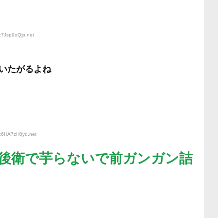
:7Jsp9oQjp
.net
いたがるよね
D:6HA7zH0yd
.net
後衛で芋らないで前ガンガン詰