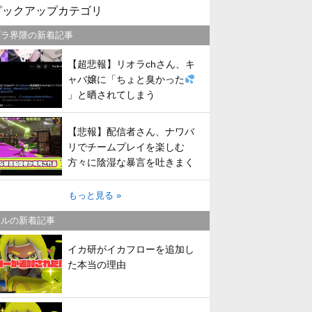
ピックアップカテゴリ
プラ界隈の新着記事
【超悲報】リオラchさん、キ
ャバ嬢に「ちょと臭かった
」と晒されてしまう
【悲報】配信者さん、ナワバ
リでチームプレイを楽しむ
方々に陰湿な暴言を吐きまく
ってしまう
もっと見る »
トルの新着記事
イカ研がイカフローを追加し
た本当の理由