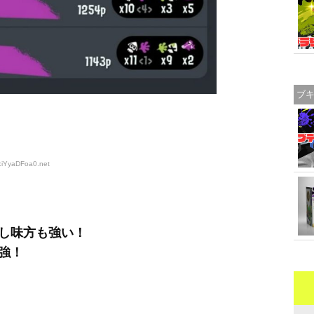
ブ
D:iYyaDFoa0
.net
し味方も強い！
強！