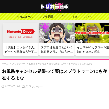
イカニュース
スプラ界隈
ブキ
ネタ
バトル
【悲報】ニンダイさん、
スプラ通報窓口とかいう
イカ研がイカフローを追
ピークが開幕大谷翔平の
毎日数万件の『味方が弱
加した本当の理由
がっかりダイレクトだっ
い』愚痴を読まされる苦
たと言われてしまう
行
ホーム
>
スロッシャー
>
お風呂キャンセル界隈って実はスプラトゥーンにも存在するよな
お風呂キャンセル界隈って実はスプラトゥーンにも存
在するよな
2025.01.24
スロッシャー