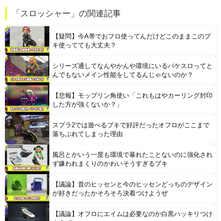
【緊急】 ウォーキング中にできる暇つぶしｗｗｗ
「スロッシャー」の関連記事
ジムニーノマド買ったオーナーの不具合報告内容がどれも独特すぎる模様…
【疑問】今A帯でおフロ使ってんだけどこのままこのブ
キ使ってても大丈夫？
シリーズ通してなんやかんや環境にいるバケスロってと
んでもないメイン性能をしてるんじゃないのか？
【悲報】モップリン角使い「これもはやカーリング封印
Powered by livedoor 相互RSS
した方が強くないか？」
スプラ2では遊べるブキで好評だったオフロがここまで
落ちぶれてしまった理由
風呂とかいう一度も環境で暴れたことないのに強化され
ず嫌われまくりのかわいそうすぎるブキ
【議論】昔のヒッセンと今のヒッセンどっちのデザイン
が好きだったかそろそろ決着つけようぜ
【議論】オフロにエイムは必要なのか白黒ハッキリつけ