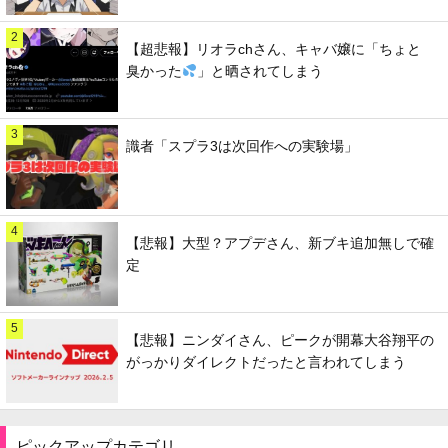
2
【超悲報】リオラchさん、キャバ嬢に「ちょと
臭かった
」と晒されてしまう
3
識者「スプラ3は次回作への実験場」
4
【悲報】大型？アプデさん、新ブキ追加無しで確
定
5
【悲報】ニンダイさん、ピークが開幕大谷翔平の
がっかりダイレクトだったと言われてしまう
ピックアップカテゴリ