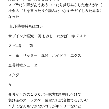
スプラは知障があうあういったり糞尿垂らした老人が如く
社会のゴミを養ったり介護みたいなキチガイじみた界隈に
なった
↓以下障害持ちはコレ
サブインク軽減 例 もみじ わかば 赤 ＺＡＰ
ス ペ 増 ・ 強
弓 傘 リッター 風呂 ハイドラ エクス
全長射程シューター
スタダ
女
介護が当然の１００パー味方負担押し付けで
負け確のストレスゲー確定だし試合捨てるといい
１人でなんもできないゴミがキャリーないと