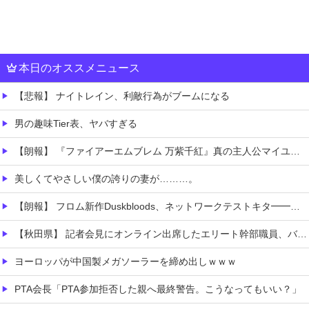
本日のオススメニュース
【悲報】 ナイトレイン、利敵行為がブームになる
男の趣味Tier表、ヤバすぎる
【朗報】 『ファイアーエムブレム 万紫千紅』真の主人公マイユニはキャラメイクが可能
美しくてやさしい僕の誇りの妻が………。
【朗報】 フロム新作Duskbloods、ネットワークテストキタ━━━━(゜∀゜)━━━━!!
【秋田県】 記者会見にオンライン出席したエリート幹部職員、バスローブ姿でタバコを吸いながら説明 県が聞き取りへ
ヨーロッパが中国製メガソーラーを締め出しｗｗｗ
PTA会長「PTA参加拒否した親へ最終警告。こうなってもいい？」