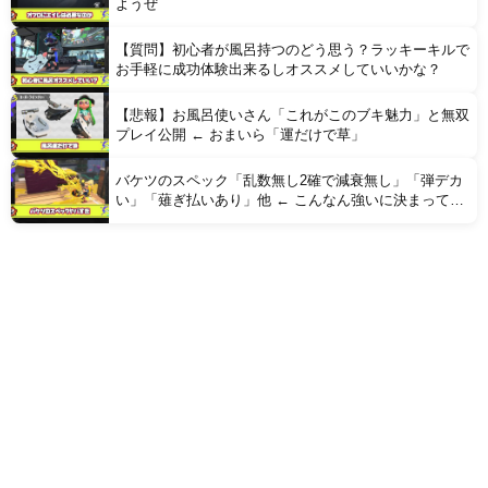
ようぜ
【質問】初心者が風呂持つのどう思う？ラッキーキルで
お手軽に成功体験出来るしオススメしていいかな？
【悲報】お風呂使いさん「これがこのブキ魅力」と無双
プレイ公開 ← おまいら「運だけで草」
バケツのスペック「乱数無し2確で減衰無し」「弾デカ
い」「薙ぎ払いあり」他 ← こんなん強いに決まってる
だろ