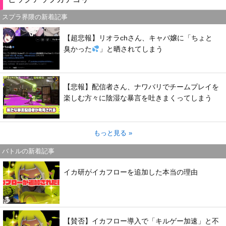
スプラ界隈の新着記事
【超悲報】リオラchさん、キャバ嬢に「ちょと
臭かった
」と晒されてしまう
【悲報】配信者さん、ナワバリでチームプレイを
楽しむ方々に陰湿な暴言を吐きまくってしまう
もっと見る »
バトルの新着記事
イカ研がイカフローを追加した本当の理由
【賛否】イカフロー導入で「キルゲー加速」と不