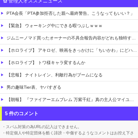
管理人オススメニュース
PTA会長「PTA参加拒否した親へ最終警告。こうなってもいい？」
【緊急】 ウォーキング中にできる暇つぶしｗｗｗ
ジムニーノマド買ったオーナーの不具合報告内容がどれも独特すぎる模様…
【ホロライブ】 アキロゼ、映画をきっかけに「ちいかわ」にどハマり「今では毎晩1時間くらい見ながら入眠しています」
【ホロライブ】 トワ様キャラ変するんか
【悲報】 ナイトレイン、利敵行為がブームになる
男の趣味Tier表、ヤバすぎる
【朗報】 『ファイアーエムブレム 万紫千紅』真の主人公マイユニはキャラメイクが可能
美しくてやさしい僕の誇りの妻が………。
5 件のコメント
【朗報】 フロム新作Duskbloods、ネットワークテストキタ━━━━(゜∀゜)━━━━!!
・スパム対策の為URLの記入はできません。
・特定個人や特定団体を酷く誹謗・中傷するようなコメントはお控え下さ