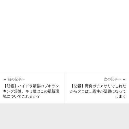
←
→
前の記事へ
次の記事へ
【朗報】ハイドラ最強のブキラン
【悲報】野良ガチアサリでこれだ
キング爆誕、キミ達はこの最新環
からタコは…案件が話題になって
境についてこれるか？
しまう