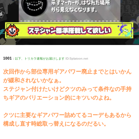
1001
:
以下、トリカラ速報がお届けします
ID:Splatoon.net
次回作から部位専用ギアパワー廃止までとはいかん
が緩和されないかなぁ。
ステジャン付けたいけどクツのみって条件なの手持
ちギアのバリエーション的にキツいのよね。
クツに主要なギアパワー詰めてるコーデもあるから
構成し直す時総取っ替えになるのだるい。