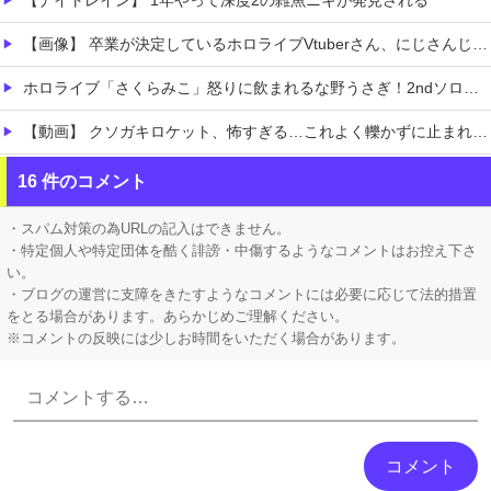
【ナイトレイン】 1年やって深度2の雑魚ニキが発見される
【画像】 卒業が決定しているホロライブVtuberさん、にじさんじから熱烈勧誘を受けてしまうｗｗｗｗｗｗｗ
ホロライブ「さくらみこ」怒りに飲まれるな野うさぎ！2ndソロライブで犯行予告「咲き乱れみこち」一線を越えた発言に一部35Pが酷いこと言うなと怒る
【動画】 クソガキロケット、怖すぎる…これよく轢かずに止まれたな
【動画】 女子ビーチバレー選手「我々は純粋に競技をしてるので性的な目で見ないでください！！」
16 件のコメント
【有能】 政府「トラックはサービスエリア利用有料化すればサボらず走るし流問題解決じゃね？」
・スパム対策の為URLの記入はできません。
・特定個人や特定団体を酷く誹謗・中傷するようなコメントはお控え下さ
い。
・ブログの運営に支障をきたすようなコメントには必要に応じて法的措置
をとる場合があります。あらかじめご理解ください。
※コメントの反映には少しお時間をいただく場合があります。
Powered by livedoor 相互RSS