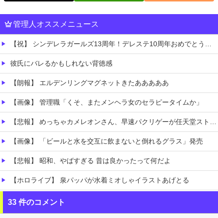
管理人オススメニュース
【祝】 シンデレラガールズ13周年！デレステ10周年おめでとう！ガチャ更新SSR八神マキノ・イベントSRイヴ、SR望月聖！
彼氏にバレるかもしれない背徳感
【朗報】 エルデンリングマグネットきたあああああ
【画像】 管理職「くそ、またメンヘラ女のセラピータイムか」
【悲報】 めっちゃカメレオンさん、早速パクリゲーが任天堂ストアに登場してしまう……
【画像】 「ビールと水を交互に飲まないと倒れるグラス」発売
【悲報】 昭和、やばすぎる 昔は良かったって何だよ
【ホロライブ】 泉パッパが水着ミオしゃイラストあげとる
【画像】 「マスク美人さん、また我々を欺く」←海外でも流行りだした結果がこちらw w w w w w w
33 件のコメント