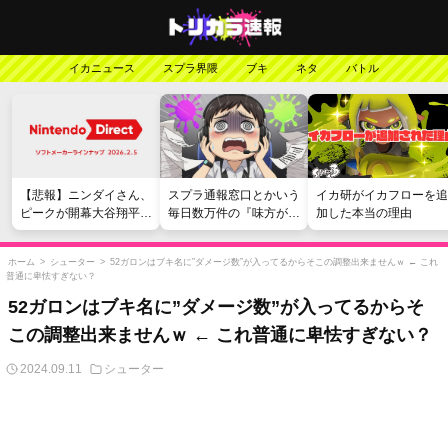
イカニュース
スプラ界隈
ブキ
ネタ
バトル
【悲報】ニンダイさん、
スプラ通報窓口とかいう
イカ研がイカフローを追
ピークが開幕大谷翔平の
毎日数万件の『味方が弱
加した本当の理由
がっかりダイレクトだっ
い』愚痴を読まされる苦
たと言われてしまう
行
ホーム
>
シューター
>
52ガロンはブキ名に”ダメージ数”が入ってるからそこの調整出来ませんｗ ← これ
普通に卑怯すぎない？
52ガロンはブキ名に”ダメージ数”が入ってるからそ
この調整出来ませんｗ ← これ普通に卑怯すぎない？
2024.09.11
シューター