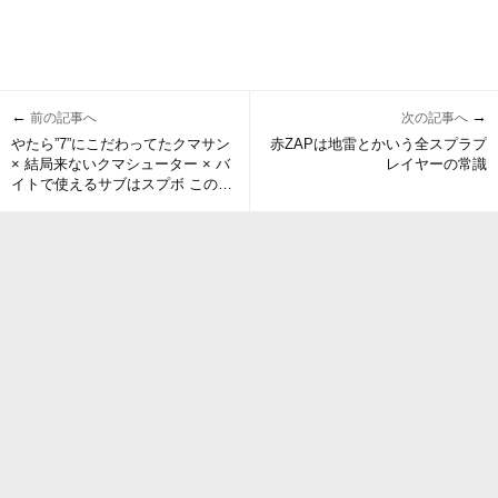
←
→
前の記事へ
次の記事へ
やたら”7”にこだわってたクマサン
赤ZAPは地雷とかいう全スプラプ
× 結局来ないクマシューター × バ
レイヤーの常識
イトで使えるサブはスプボ この伏
線から導き出される答えそれ
は…!!!!!!!