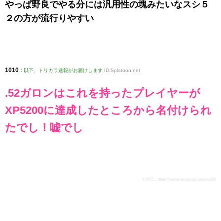
やっぱ野良でやる分には汎用性の塊みたいなスシ５
２の方が流行りやすい
1010
:
以下、トリカラ速報がお届けします
ID:Splatoon.net
.52ガロンはこれを持ったプレイヤーが
XP5200に達成したところから名付けられ
たでし！嘘でし
引用元：
https://zawazawa.jp/spla3/topic/280