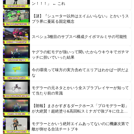
ン！！！」 ← これ
【謎】『シューター以外はエイムいらない』とかいうス
Powered by livedoor 相互RSS
プラ界に蔓延る固定概念
スペシュ3種目のサブスペ構成クイボマルミサの可能性
ヤグラの虹モデが強いって聞いたからウキウキでガチマ
ッチに担いでいった結果
今の環境って味方の実力含めてエリアはわかば一択だよ
な
モデラーの元ネタとかいう全スプラプレイヤーが知って
て当たり前の常識
【朗報】まさかすぎるダークホース「プロモデラー彩」
が大絶賛！超絶塗り&高回転スミナガで強ブキに仕上が
っている模様
モデラーとかいう絶対エイムあってないのに機嫌次第で
敵が倒せる合法チートブキ