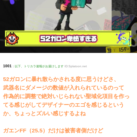
1001
:
以下、トリカラ速報がお届けします
ID:Splatoon.net
52ガロンに暴れ散らかされる度に思うけどさ、
武器名にダメージの数値が入れられているのって
作為的に調整で絶対いじられない聖域化項目を作っ
てる感じがしてデザイナーのエゴを感じるという
か、ちょっとズルい感じするよね
ガエンFF（25.5）だけは被害者側だけど