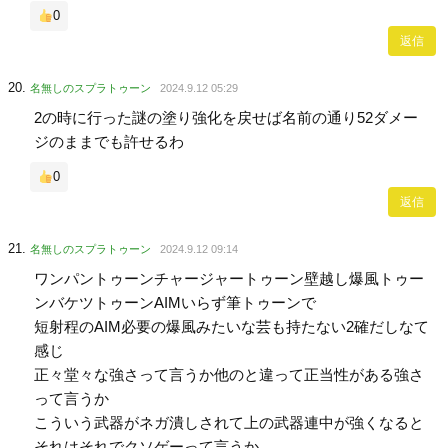
0
返信
名無しのスプラトゥーン
2024.9.12 05:29
2の時に行った謎の塗り強化を戻せば名前の通り52ダメー
ジのままでも許せるわ
0
返信
名無しのスプラトゥーン
2024.9.12 09:14
ワンパントゥーンチャージャートゥーン壁越し爆風トゥー
ンバケツトゥーンAIMいらず筆トゥーンで
短射程のAIM必要の爆風みたいな芸も持たない2確だしなて
感じ
正々堂々な強さって言うか他のと違って正当性がある強さ
って言うか
こういう武器がネガ潰しされて上の武器連中が強くなると
それはそれでクソゲーって言うか