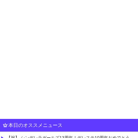
本日のオススメニュース
【祝】 シンデレラガールズ13周年！デレステ10周年おめでとう！ガチャ更新SSR八神マキノ・イベントSRイヴ、SR望月聖！