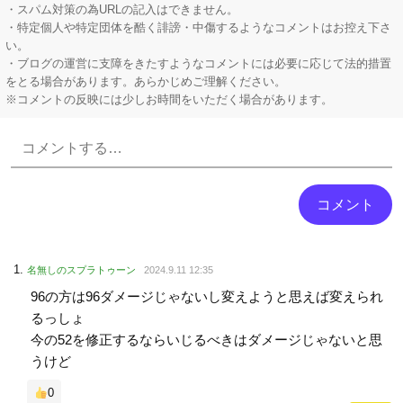
【にじさんじ】 五木、すべてをメモ帳で管理する長尾に表計算ソフトを布教へ『企画趣旨でもう草生える』【8/6(木)20:00】
・スパム対策の為URLの記入はできません。
・特定個人や特定団体を酷く誹謗・中傷するようなコメントはお控え下さ
い。
・ブログの運営に支障をきたすようなコメントには必要に応じて法的措置
をとる場合があります。あらかじめご理解ください。
※コメントの反映には少しお時間をいただく場合があります。
Powered by livedoor 相互RSS
名無しのスプラトゥーン
2024.9.11 12:35
96の方は96ダメージじゃないし変えようと思えば変えられ
るっしょ
今の52を修正するならいじるべきはダメージじゃないと思
うけど
0