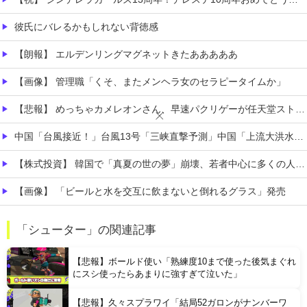
彼氏にバレるかもしれない背徳感
【朗報】 エルデンリングマグネットきたあああああ
【画像】 管理職「くそ、またメンヘラ女のセラピータイムか」
【悲報】 めっちゃカメレオンさん、早速パクリゲーが任天堂ストアに登場してしまう……
中国「台風接近！」台風13号「三峡直撃予測」中国「上流大洪水！（三峡上流」中国都市「8/5の映像（動画」三峡ダム「緊急放流（決壊危機」中国「下流大水害（震え声」→
【株式投資】 韓国で「真夏の世の夢」崩壊、若者中心に多くの人が「人生オワタ」―中国メディア
【画像】 「ビールと水を交互に飲まないと倒れるグラス」発売
【悲報】 昭和、やばすぎる 昔は良かったって何だよ
「シューター」の関連記事
【画像】 「マスク美人さん、また我々を欺く」←海外でも流行りだした結果がこちらw w w w w w w
【悲報】ボールド使い「熟練度10まで使った後気まぐれ
にスシ使ったらあまりに強すぎて泣いた」
【悲報】久々スプラワイ「結局52ガロンがナンバーワ