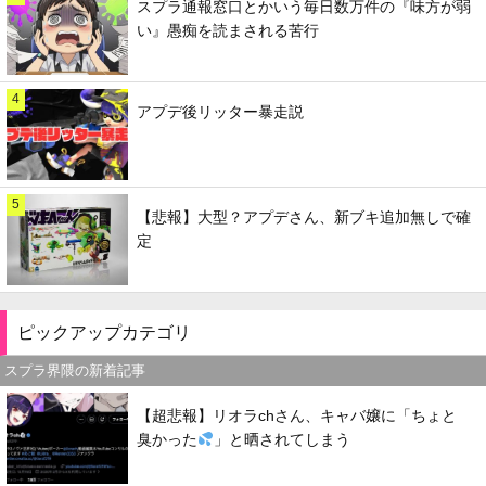
スプラ通報窓口とかいう毎日数万件の『味方が弱
い』愚痴を読まされる苦行
4
アプデ後リッター暴走説
5
【悲報】大型？アプデさん、新ブキ追加無しで確
定
ピックアップカテゴリ
スプラ界隈の新着記事
【超悲報】リオラchさん、キャバ嬢に「ちょと
臭かった
」と晒されてしまう