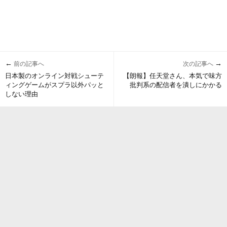
←
→
前の記事へ
次の記事へ
日本製のオンライン対戦シューテ
【朗報】任天堂さん、本気で味方
ィングゲームがスプラ以外パッと
批判系の配信者を潰しにかかる
しない理由