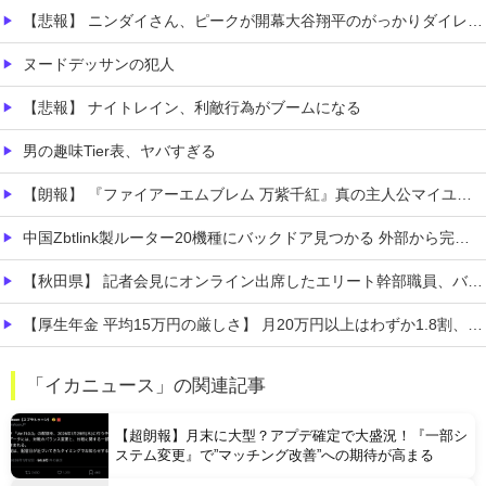
【悲報】 ニンダイさん、ピークが開幕大谷翔平のがっかりダイレクトだったと言われてしまう
ヌードデッサンの犯人
【悲報】 ナイトレイン、利敵行為がブームになる
男の趣味Tier表、ヤバすぎる
【朗報】 『ファイアーエムブレム 万紫千紅』真の主人公マイユニはキャラメイクが可能
中国Zbtlink製ルーター20機種にバックドア見つかる 外部から完全制御のおそれ
【秋田県】 記者会見にオンライン出席したエリート幹部職員、バスローブ姿でタバコを吸いながら説明 県が聞き取りへ
【厚生年金 平均15万円の厳しさ】 月20万円以上はわずか1.8割、高齢夫婦は毎月4.2万円の赤字に
PTA会長「PTA参加拒否した親へ最終警告。こうなってもいい？」
「イカニュース」の関連記事
【緊急】 ウォーキング中にできる暇つぶしｗｗｗ
【超朗報】月末に大型？アプデ確定で大盛況！『一部シ
ステム変更』で”マッチング改善”への期待が高まる