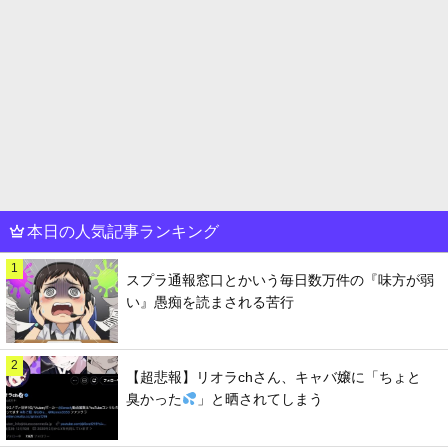
本日の人気記事ランキング
1
スプラ通報窓口とかいう毎日数万件の『味方が弱
い』愚痴を読まされる苦行
2
【超悲報】リオラchさん、キャバ嬢に「ちょと
臭かった
」と晒されてしまう