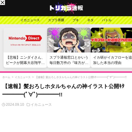
イカニュース
スプラ界隈
ブキ
ネタ
バトル
【悲報】ニンダイさん、
スプラ通報窓口とかいう
イカ研がイカフローを追
ピークが開幕大谷翔平の
毎日数万件の『味方が弱
加した本当の理由
がっかりダイレクトだっ
い』愚痴を読まされる苦
たと言われてしまう
行
ホーム
>
イカニュース
>
【速報】髪おろしホタルちゃんの神イラスト公開ｷﾀ━━━━(ﾟ∀ﾟ)━━━━!!
【速報】髪おろしホタルちゃんの神イラスト公開ｷﾀ
━━━━(ﾟ∀ﾟ)━━━━!!
2024.09.10
イカニュース