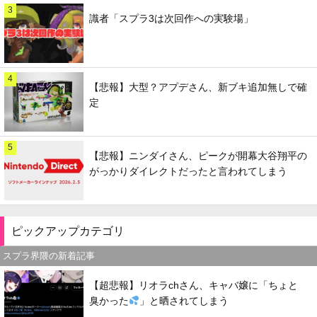
3
識者「スプラ3は次回作への実験場」
4
【悲報】大型？アプデさん、新ブキ追加無しで確
定
5
【悲報】ニンダイさん、ピークが開幕大谷翔平の
がっかりダイレクトだったと言われてしまう
ピックアップカテゴリ
スプラ界隈の新着記事
【超悲報】リオラchさん、キャバ嬢に「ちょと
臭かった
」と晒されてしまう