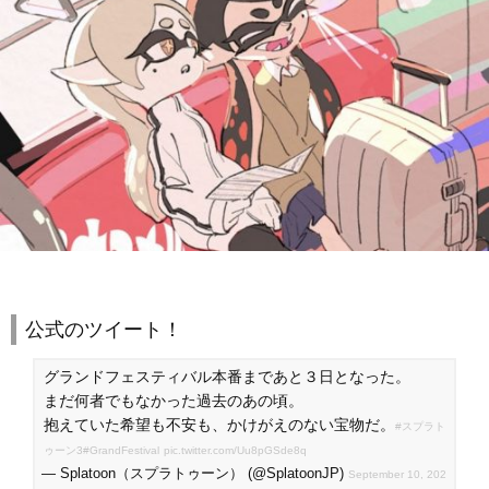
公式のツイート！
グランドフェスティバル本番まであと３日となった。
まだ何者でもなかった過去のあの頃。
抱えていた希望も不安も、かけがえのない宝物だ。
#スプラト
ゥーン3
#GrandFestival
pic.twitter.com/Uu8pGSde8q
— Splatoon（スプラトゥーン） (@SplatoonJP)
September 10, 202