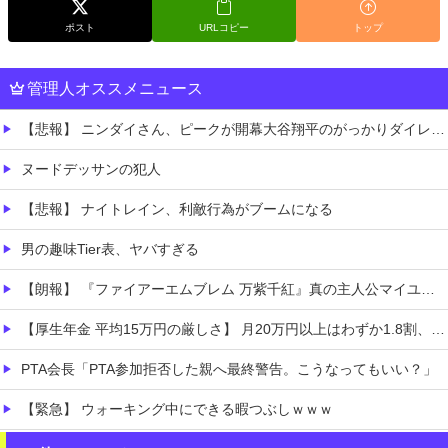
ポスト
URLコピー
トップ
管理人オススメニュース
【悲報】 ニンダイさん、ピークが開幕大谷翔平のがっかりダイレクトだったと言われてしまう
ヌードデッサンの犯人
【悲報】 ナイトレイン、利敵行為がブームになる
男の趣味Tier表、ヤバすぎる
【朗報】 『ファイアーエムブレム 万紫千紅』真の主人公マイユニはキャラメイクが可能
【厚生年金 平均15万円の厳しさ】 月20万円以上はわずか1.8割、高齢夫婦は毎月4.2万円の赤字に
PTA会長「PTA参加拒否した親へ最終警告。こうなってもいい？」
【緊急】 ウォーキング中にできる暇つぶしｗｗｗ