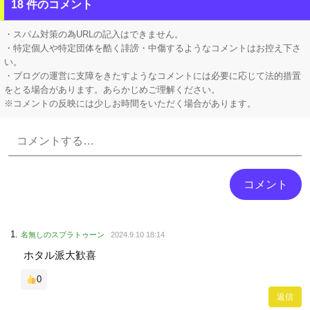
【ホロライブ】 社員にビブー好きがいるに違いない（確信
18 件のコメント
【ホロライブ】 アキロゼ、映画をきっかけに「ちいかわ」にどハマり「今では毎晩1時間くらい見ながら入眠しています」
・スパム対策の為URLの記入はできません。
・特定個人や特定団体を酷く誹謗・中傷するようなコメントはお控え下さ
い。
・ブログの運営に支障をきたすようなコメントには必要に応じて法的措置
をとる場合があります。あらかじめご理解ください。
※コメントの反映には少しお時間をいただく場合があります。
Powered by livedoor 相互RSS
名無しのスプラトゥーン
2024.9.10 18:14
ホタル派大歓喜
0
返信