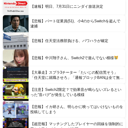
【速報】明日、7月31日にニンダイ放送決定
【悲報】パート従業員(51)、小4のからSwitchを盗んで
Powered by livedoor 相互RSS
逮捕
【悲報】任天堂法務部負ける、パワハラが確定
【悲報】中川翔子さん、Switch2で遊んでない模様
【大暴走】スプラ3チーター「たいじの配信荒そう」
「任天堂に就職させろ」「通報ブロックBANは全て無意
味」と行動がどんどん過激に
【注意】Switch2限定？で効果音が鳴らないズレるとい
った”音バグ”が発生している模様
【悲報】イカ研さん、明らかに映ってはいけないものを
投稿してしまう
【超悲報】マッチングしたプレイヤーの回線を強制的に