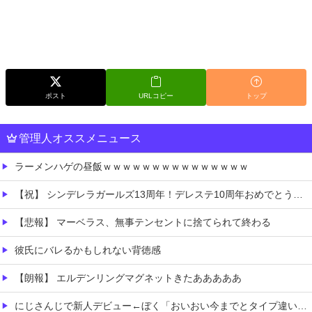
ポスト
URLコピー
トップ
管理人オススメニュース
ラーメンハゲの昼飯ｗｗｗｗｗｗｗｗｗｗｗｗｗｗｗ
【祝】 シンデレラガールズ13周年！デレステ10周年おめでとう！ガチャ更新SSR八神マキノ・イベントSRイヴ、SR望月聖！
【悲報】 マーベラス、無事テンセントに捨てられて終わる
彼氏にバレるかもしれない背徳感
【朗報】 エルデンリングマグネットきたあああああ
にじさんじで新人デビュー←ぼく「おいおい今までとタイプ違いそうだけど大丈夫なん・・・」←これ