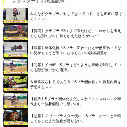
「ブラスター」の関連記事
【凄すぎる】 力士の嫁に美人が多い理由→「これ」だったｗｗｗｗｗｗｗ
みんながクラブラに対して思っていることを正直に挙げ
てくスレ
【質問】クラブラでS＋まで来たけど、これからを考え
るなら別のブキに持ちかえたほうがいい？
【速報】弱体化後のSブラ、変わったと全然変わってな
Powered by livedoor 相互RSS
い勢がちょうど半々になるぐらいの誤差調整か
【朗報】イカ研「Sブラはどのような距離で対戦してい
ても隙が無いから粛清」
今週発表されるであろう『Sブラ弱体化』の調整内容を
予想するスレ
【何故】Sブラの弱体化まだなんか？スクスロロング時
代より一強状態続いて酷いのに
【悲報】ノヴァブラスター使い「Sブラ、ホットと比較
してもまだまだ強化が足りない」