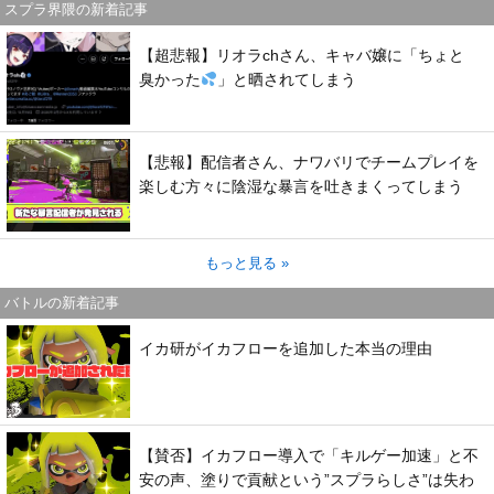
スプラ界隈の新着記事
【超悲報】リオラchさん、キャバ嬢に「ちょと
臭かった
」と晒されてしまう
【悲報】配信者さん、ナワバリでチームプレイを
楽しむ方々に陰湿な暴言を吐きまくってしまう
もっと見る »
バトルの新着記事
イカ研がイカフローを追加した本当の理由
【賛否】イカフロー導入で「キルゲー加速」と不
安の声、塗りで貢献という”スプラらしさ”は失わ