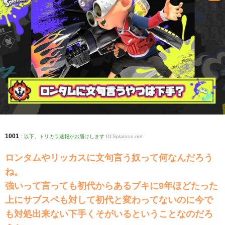
1001
:
以下、トリカラ速報がお届けします
ID:Splatoon.net
ロンタムやリッカスに文句言う奴って何なんだろう
ね。
強いって言っても初代からあるブキに9年ほどたった
上にサブスペも対して初代と変わってないのに今で
も対処出来ない下手くそがいるということなのだろ