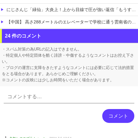
にじさんじ「緑仙」大炎上！上から目線で圧が強い返信「もうすでに歌ってる」埋もれてる曲を救いたい歌ってみた企画と視聴者に対するSNS投稿が大荒れ
【中国】 高さ288メートルのエレベーターで学校に通う雲南省の山地の子供たち 通学時間 3時間→30分に短縮
【画像】 日本さん、避難所が各国と比べて優秀過ぎると話題に
24 件のコメント
【凄すぎる】 力士の嫁に美人が多い理由→「これ」だったｗｗｗｗｗｗｗ
・スパム対策の為URLの記入はできません。
・特定個人や特定団体を酷く誹謗・中傷するようなコメントはお控え下さ
い。
・ブログの運営に支障をきたすようなコメントには必要に応じて法的措置
をとる場合があります。あらかじめご理解ください。
※コメントの反映には少しお時間をいただく場合があります。
Powered by livedoor 相互RSS