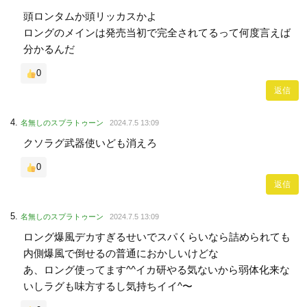
頭ロンタムか頭リッカスかよ
ロングのメインは発売当初で完全されてるって何度言えば
分かるんだ
0
返信
名無しのスプラトゥーン
2024.7.5 13:09
クソラグ武器使いども消えろ
0
返信
名無しのスプラトゥーン
2024.7.5 13:09
ロング爆風デカすぎるせいでスパくらいなら詰められても
内側爆風で倒せるの普通におかしいけどな
あ、ロング使ってます^^イカ研やる気ないから弱体化来な
いしラグも味方するし気持ちイイ^〜