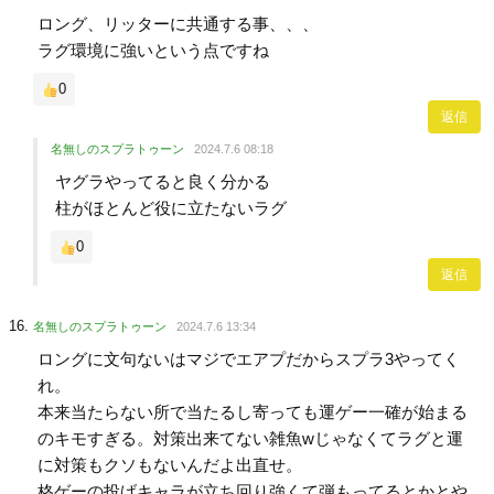
ロング、リッターに共通する事、、、
ラグ環境に強いという点ですね
0
返信
名無しのスプラトゥーン
2024.7.6 08:18
ヤグラやってると良く分かる
柱がほとんど役に立たないラグ
0
返信
名無しのスプラトゥーン
2024.7.6 13:34
ロングに文句ないはマジでエアプだからスプラ3やってく
れ。
本来当たらない所で当たるし寄っても運ゲー一確が始まる
のキモすぎる。対策出来てない雑魚wじゃなくてラグと運
に対策もクソもないんだよ出直せ。
格ゲーの投げキャラが立ち回り強くて弾もってるとかとや