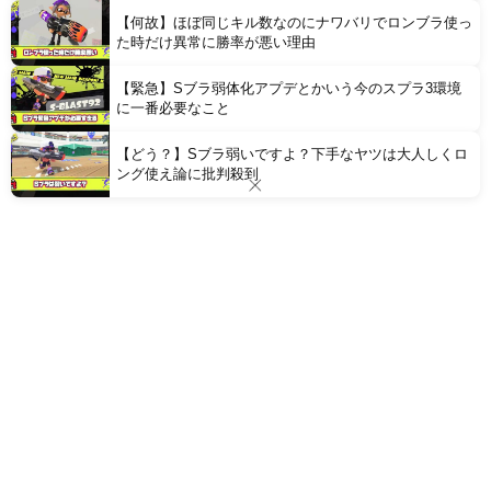
【何故】ほぼ同じキル数なのにナワバリでロンブラ使っ
た時だけ異常に勝率が悪い理由
【緊急】Sブラ弱体化アプデとかいう今のスプラ3環境
に一番必要なこと
【どう？】Sブラ弱いですよ？下手なヤツは大人しくロ
ング使え論に批判殺到