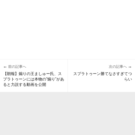
←
→
前の記事へ
次の記事へ
【朗報】煽りの王ましゅー氏、ス
スプラトゥーン勝てなさすぎてつ
プラトゥーンには本物の”煽り”があ
らい
ると力説する動画を公開