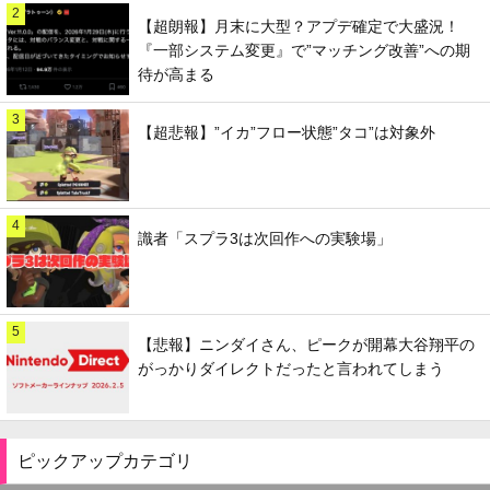
2
【超朗報】月末に大型？アプデ確定で大盛況！
『一部システム変更』で”マッチング改善”への期
待が高まる
3
【超悲報】”イカ”フロー状態”タコ”は対象外
4
識者「スプラ3は次回作への実験場」
5
【悲報】ニンダイさん、ピークが開幕大谷翔平の
がっかりダイレクトだったと言われてしまう
ピックアップカテゴリ