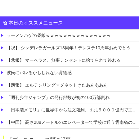
本日のオススメニュース
ラーメンハゲの昼飯ｗｗｗｗｗｗｗｗｗｗｗｗｗｗｗ
【祝】 シンデレラガールズ13周年！デレステ10周年おめでとう！ガチャ更新SSR八神マキノ・イベントSRイヴ、SR望月聖！
【悲報】 マーベラス、無事テンセントに捨てられて終わる
彼氏にバレるかもしれない背徳感
【朗報】 エルデンリングマグネットきたあああああ
「週刊少年ジャンプ」の発行部数が初の100万部割れ
「日本製メモリ」に世界中から注文殺到、１兆５０００億円で工場増築へ
【中国】 高さ288メートルのエレベーターで学校に通う雲南省の山地の子供たち 通学時間 3時間→30分に短縮
【画像】 日本さん、避難所が各国と比べて優秀過ぎると話題に