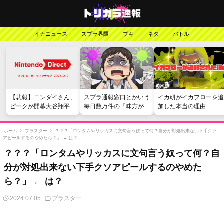
イカニュース
スプラ界隈
ブキ
ネタ
バトル
【悲報】ニンダイさん、
スプラ通報窓口とかいう
イカ研がイカフローを追
ピークが開幕大谷翔平の
毎日数万件の『味方が弱
加した本当の理由
がっかりダイレクトだっ
い』愚痴を読まされる苦
たと言われてしまう
行
ホーム
>
ブラスター
>
？？？「ロンタムやリッカスに文句言う奴って何？自分が対処出来ない下手クソ
アピールするのやめたら？」 ← は？
？？？「ロンタムやリッカスに文句言う奴って何？自
分が対処出来ない下手クソアピールするのやめた
ら？」 ← は？
2024.07.05
ブラスター