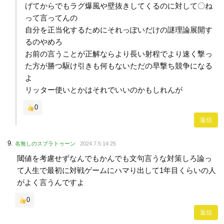
げてからでもラグ爆風や壁抜きしてくるのに対して〇ね
って言ってんの
自分を正当化するためにそれっぽいだけの謎理論展開す
るのやめろ
お前の言うことが正解ならより長い射程でより速く撃っ
た方が勝つ駆け引きも何もないただの早撃ち競争になる
よ
リッター使いとかはそれでいいのかもしれんが
0
返信
名無しのスプラトゥーン
2024.7.5 14:25
閾値を考慮せずなんでもかんでも文句言うな対策しろ論っ
て人生で最初に対戦ゲームにハマり出して1年目くらいの人
がよく言うんですよ
0
返信