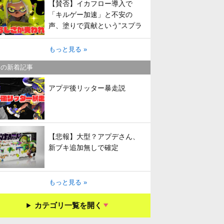
【賛否】イカフロー導入で
「キルゲー加速」と不安の
声、塗りで貢献という”スプラ
らしさ”は失われてしまうのか
もっと見る »
キの新着記事
アプデ後リッター暴走説
【悲報】大型？アプデさん、
新ブキ追加無しで確定
もっと見る »
カテゴリ一覧を開く