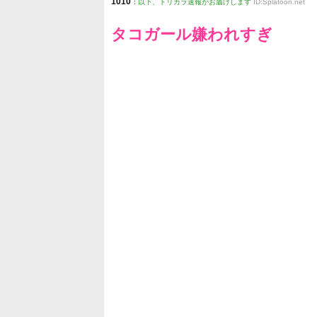
1010
:
以下、トリカラ速報がお届けします
ID:Splatoon.net
タコガール嫌われすぎ