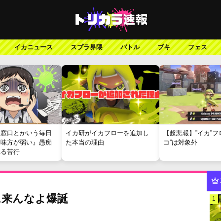
イカニュース
スプラ界隈
バトル
ブキ
フェス
報窓口とかいう毎日
イカ研がイカフローを追加し
【超悲報】”イカ”フ
『味方が弱い』愚痴
た本当の理由
コ”は対象外
れる苦行
に来んなよ爆誕
1