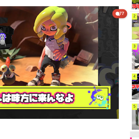
77
2
3
4
5