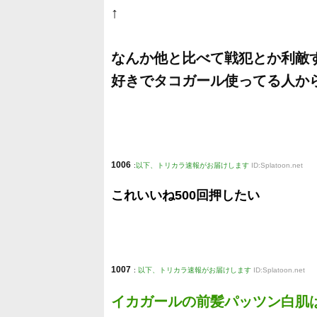
↑
なんか他と比べて戦犯とか利敵
好きでタコガール使ってる人か
1006
:
以下、トリカラ速報がお届けします
ID:Splatoon.net
これいいね500回押したい
1007
:
以下、トリカラ速報がお届けします
ID:Splatoon.net
イカガールの前髪パッツン白肌