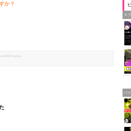
すか？
ス
r.com/t9E2fsqnbn
バ
た