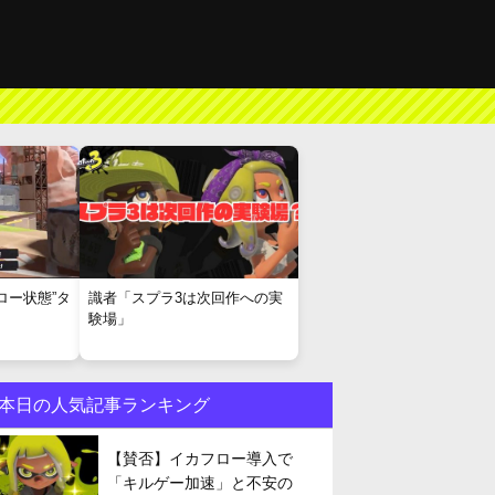
ロー状態”タ
識者「スプラ3は次回作への実
験場」
本日の人気記事ランキング
【賛否】イカフロー導入で
「キルゲー加速」と不安の