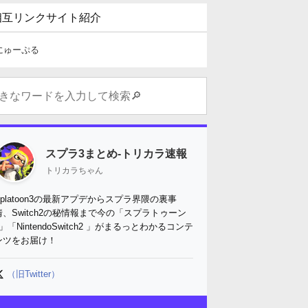
相互リンクサイト紹介
にゅーぷる
スプラ3まとめ-トリカラ速報
トリカラちゃん
Splatoon3の最新アプデからスプラ界隈の裏事
情、Switch2の秘情報まで今の「スプラトゥーン
3」「NintendoSwitch2 」がまるっとわかるコンテ
ンツをお届け！
（旧Twitter）