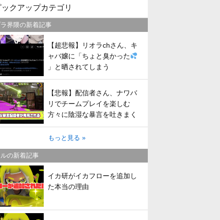
ピックアップカテゴリ
プラ界隈の新着記事
【超悲報】リオラchさん、キ
ャバ嬢に「ちょと臭かった
」と晒されてしまう
【悲報】配信者さん、ナワバ
リでチームプレイを楽しむ
方々に陰湿な暴言を吐きまく
ってしまう
もっと見る »
トルの新着記事
イカ研がイカフローを追加し
た本当の理由