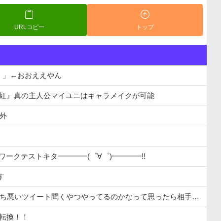
URLコピー
トップ
！」←おおええやん
千紅』真の主人公マイユニはキャラメイクが可能
象外
。
ットワークテストキタ━━━━(゜∀゜)━━━━!!
す
持ち悪いツイート聞くやつやってるのかなって思ったら相手鴨神やんけ
字転換！！