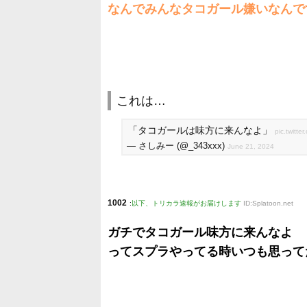
なんでみんなタコガール嫌いなんで
これは…
「タコガールは味方に来んなよ」
pic.twitte
— さしみー (@_343xxx)
June 21, 2024
1002
:
以下、トリカラ速報がお届けします
ID:Splatoon.net
ガチでタコガール味方に来んなよ
ってスプラやってる時いつも思って