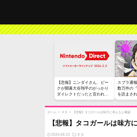
【悲報】ニンダイさん、ピー
スプラ通
クが開幕大谷翔平のがっかり
数万件の
ダイレクトだったと言われて
を読まさ
しまう
ホーム
>
ネタ
>
【悲報】タコガールは味方に来んなよ爆誕
【悲報】タコガールは味方
2024.06.22
ネタ