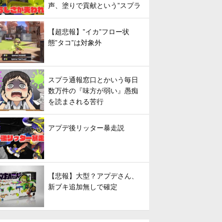
声、塗りで貢献という”スプラ
らしさ”は失われてしまうのか
【超悲報】”イカ”フロー状
態”タコ”は対象外
スプラ通報窓口とかいう毎日
数万件の『味方が弱い』愚痴
を読まされる苦行
アプデ後リッター暴走説
【悲報】大型？アプデさん、
新ブキ追加無しで確定