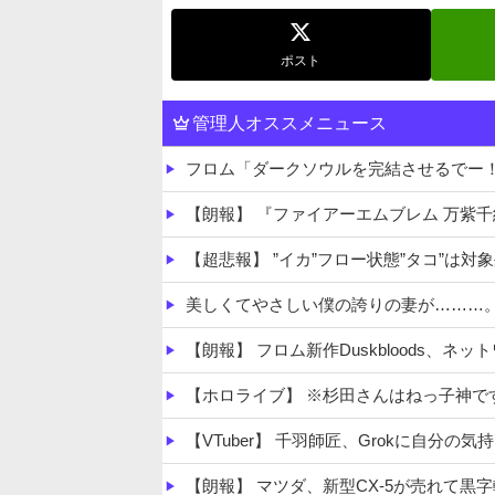
ポスト
管理人オススメニュース
フロム「ダークソウルを完結させるでー
【朗報】 『ファイアーエムブレム 万紫
【超悲報】 ”イカ”フロー状態”タコ”は対
美しくてやさしい僕の誇りの妻が………
【朗報】 フロム新作Duskbloods、ネ
【ホロライブ】 ※杉田さんはねっ子神で
【VTuber】 千羽師匠、Grokに自分の気
【朗報】 マツダ、新型CX-5が売れて黒