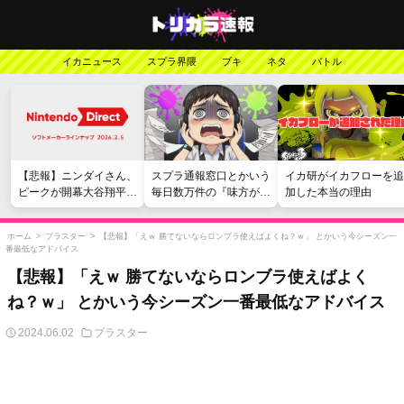
イカニュース
スプラ界隈
ブキ
ネタ
バトル
【悲報】ニンダイさん、
スプラ通報窓口とかいう
イカ研がイカフローを追
ピークが開幕大谷翔平の
毎日数万件の『味方が弱
加した本当の理由
がっかりダイレクトだっ
い』愚痴を読まされる苦
たと言われてしまう
行
ホーム
>
ブラスター
>
【悲報】「えｗ 勝てないならロンブラ使えばよくね？ｗ」 とかいう今シーズン一
番最低なアドバイス
【悲報】「えｗ 勝てないならロンブラ使えばよく
ね？ｗ」 とかいう今シーズン一番最低なアドバイス
2024.06.02
ブラスター