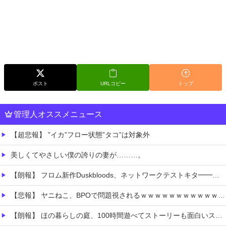
ポスト
URLコピー
トップ
管理人オススメニュース
【超悲報】 ”イカ”フロー状態”タコ”は対象外
美しくてやさしい僕の誇りの妻が………。
【朗報】 フロム新作Duskbloods、ネットワークテストキタ━━━━(゜∀゜)━━━━!!
【悲報】 ヤニねこ、BPOで問題視されるｗｗｗｗｗｗｗｗｗｗｗｗｗ
【朗報】 ほの暮らしの庭、100時間遊べてストーリーも面白いスタバレの上位互換だとまじで好評