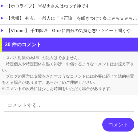
【ホロライブ】 ※杉田さんはねっ子神です
【悲報】 有吉、一般人に「ド正論」を叩きつけて炎上ｗｗｗｗｗｗｗｗ
【VTuber】 千羽師匠、Grokに自分の気持ち悪いツイート聞くやつやってるのかなって思ったら相手鴨神やんけ
【極旨牛鉄板】 吉野家のステーキ定食1500円、ガチで美味そうｗｗｗ
30 件のコメント
【衝撃】 「かわいい虫」ランキング、ついに発表される
・スパム対策の為URLの記入はできません。
・特定個人や特定団体を酷く誹謗・中傷するようなコメントはお控え下さ
い。
・ブログの運営に支障をきたすようなコメントには必要に応じて法的措置
をとる場合があります。あらかじめご理解ください。
※コメントの反映には少しお時間をいただく場合があります。
Powered by livedoor 相互RSS