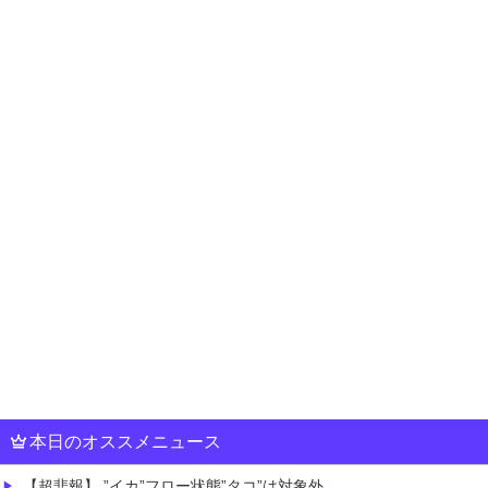
本日のオススメニュース
【超悲報】 ”イカ”フロー状態”タコ”は対象外