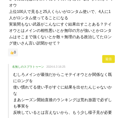
オウ
上位100人で見ると25人くらいがロンタム使いで、4人に1
人がロンタム使ってることになる
実装間もない武器がこんなにすぐ結果出すことある？テイ
オウとはメインの相性悪いとか無印の方が強いとかロンタ
ムはそこまで強くないとか散々無理のある政治してたロン
グ使いさん言い訳聞かせて？
0
返信
名無しのスプラトゥーン
2024.6.3 16:25
むしろメインが最強だからこそテイオウとか関係なく既
にロングを
使い慣れてる使い手がすぐに結果を出せたんじゃないか
な
まあシーズン開始直後のランキングは荒れ放題で必ずし
も事実を
反映しているとは言えないから、もう少し様子見が必要