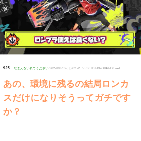
925
:
なまえをいれてください
2024/06/02(日) 02:41:58.36 ID:kDRORPbE0
.net
あの、環境に残るの結局ロンカ
スだけになりそうってガチです
か？