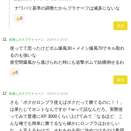
ナワバリ基準の調整だからブラナーフは滅多にないな
0
返信
名無しのスプラトゥーン
2024.6.2 15:57
使ってて思ったけどボム爆風30＋メイン爆風70でキル取れ
るのも強いな
亜空間爆風から逃げられた時にも追撃ボムで結構倒せるわ
0
返信
名無しのスプラトゥーン
2024.6.2 16:05
さも「ボクがロンブラ使えばボクだって勝てるのに！！」
は果たしてホントなんですか？wって話なんだろ。実際使
ってみて普通にXP 3000くらい上げてみて「なるほど、こ
んな俺でも簡単に勝てるなら確かにロンブラはおかしい
な」と言えるわけで、それをやる前に決めつけるのは希望