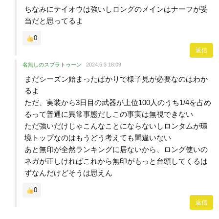
ちなみにテイオウは強いしロングのメインはナーフが妥
当だと思ってるよ
0
返信
名無しのスプラトゥーン
2024.6.3 18:09
まだシーズン始まったばかりで様子見が必要なのはわか
るよ
ただ、実装から3日目の武器が上位100人のうち1/4を占め
るって普通に異常事態だしこの事実は無視できない
ただ強いだけじゃこんなことにならないしロンタムが環
境トップなのはもうどう考えても間違いない
あと無印が全然ランキングに居ないから、ロング使いの
ネガが正しければこれから無印がもっと台頭してくるは
ずなんだけどそうは思えん
0
返信