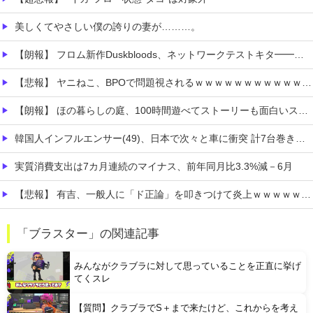
美しくてやさしい僕の誇りの妻が………。
【朗報】 フロム新作Duskbloods、ネットワークテストキタ━━━━(゜∀゜)━━━━!!
【悲報】 ヤニねこ、BPOで問題視されるｗｗｗｗｗｗｗｗｗｗｗｗｗ
【朗報】 ほの暮らしの庭、100時間遊べてストーリーも面白いスタバレの上位互換だとまじで好評
韓国人インフルエンサー(49)、日本で次々と車に衝突 計7台巻き込み 八王子
実質消費支出は7カ月連続のマイナス、前年同月比3.3%減－6月
【悲報】 有吉、一般人に「ド正論」を叩きつけて炎上ｗｗｗｗｗｗｗｗ
【極旨牛鉄板】 吉野家のステーキ定食1500円、ガチで美味そうｗｗｗ
「ブラスター」の関連記事
【衝撃】 「かわいい虫」ランキング、ついに発表される
みんながクラブラに対して思っていることを正直に挙げ
てくスレ
【質問】クラブラでS＋まで来たけど、これからを考え