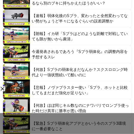
るなら別のブキに持ちかえたほうがいい？
【速報】弱体化後のSブラ、変わったと全然変わってな
Powered by livedoor 相互RSS
い勢がちょうど半々になるぐらいの誤差調整か
【朗報】イカ研「Sブラはどのような距離で対戦してい
ても隙が無いから粛清」
今週発表されるであろう『Sブラ弱体化』の調整内容を
予想するスレ
【何故】Sブラの弱体化まだなんか？スクスロロング時
代より一強状態続いて酷いのに
【悲報】ノヴァブラスター使い「Sブラ、ホットと比較
してもまだまだ強化が足りない」
【何故】ほぼ同じキル数なのにナワバリでロンブラ使っ
た時だけ異常に勝率が悪い理由
【緊急】Sブラ弱体化アプデとかいう今のスプラ3環境
に一番必要なこと