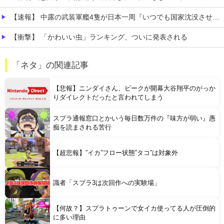
【速報】 中露の武装軍艦4隻が日本一周『いつでも国家沈没させられるぞ』
【衝撃】 「かわいい虫」ランキング、ついに発表される
職場の人妻と不倫をして、ついに、、、
「ネタ」の関連記事
今iPhone 17 Pro Max買うってあり？
【悲報】ニンダイさん、ピークが開幕大谷翔平のがっか
りダイレクトだったと言われてしまう
スプラ通報窓口とかいう毎日数万件の『味方が弱い』愚
痴を読まされる苦行
Powered by livedoor 相互RSS
【超悲報】”イカ”フロー状態”タコ”は対象外
識者「スプラ3は次回作への実験場」
【何故？】スプラトゥーンで女イカ使ってる人が圧倒的
に多い理由