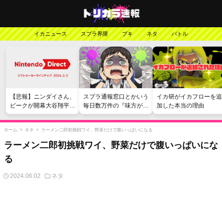
イカニュース
スプラ界隈
ブキ
ネタ
バトル
【悲報】ニンダイさん、
スプラ通報窓口とかいう
イカ研がイカフローを追
ピークが開幕大谷翔平の
毎日数万件の『味方が弱
加した本当の理由
がっかりダイレクトだっ
い』愚痴を読まされる苦
たと言われてしまう
行
ホーム
>
ネタ
>
ラーメン二郎初挑戦ワイ、野菜だけで腹いっぱいになる
ラーメン二郎初挑戦ワイ、野菜だけで腹いっぱいにな
る
2024.06.02
ネタ