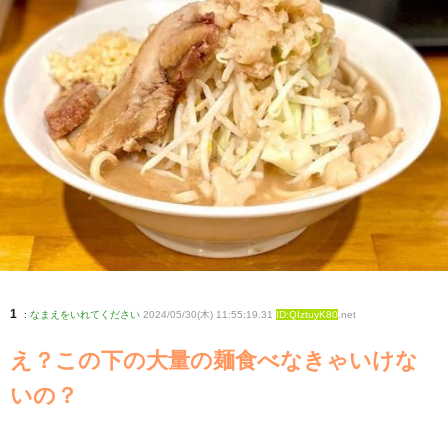
1
:
なまえをいれてください
2024/05/30(木) 11:55:19.31
ID:QIztuyK80
.net
え？この下の大量の麺食べなきゃいけな
いの？