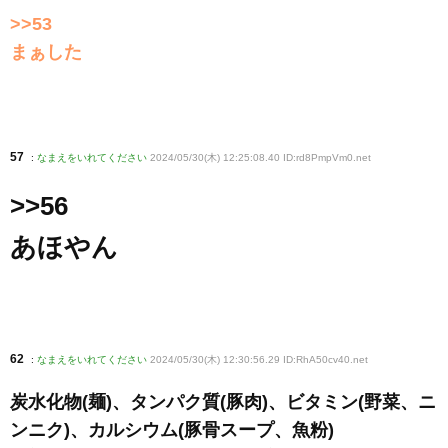
>>53
まぁした
57
:
なまえをいれてください
2024/05/30(木) 12:25:08.40 ID:rd8PmpVm0
.net
>>56
あほやん
62
:
なまえをいれてください
2024/05/30(木) 12:30:56.29 ID:RhA50cv40
.net
炭水化物(麺)、タンパク質(豚肉)、ビタミン(野菜、ニ
ンニク)、カルシウム(豚骨スープ、魚粉)