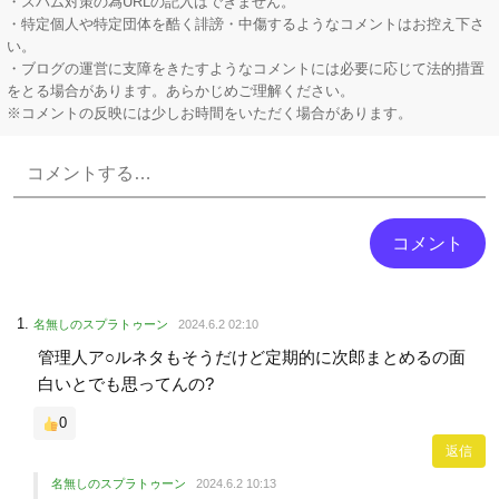
・スパム対策の為URLの記入はできません。
・特定個人や特定団体を酷く誹謗・中傷するようなコメントはお控え下さ
い。
・ブログの運営に支障をきたすようなコメントには必要に応じて法的措置
をとる場合があります。あらかじめご理解ください。
※コメントの反映には少しお時間をいただく場合があります。
Powered by livedoor 相互RSS
名無しのスプラトゥーン
2024.6.2 02:10
管理人ア○ルネタもそうだけど定期的に次郎まとめるの面
白いとでも思ってんの?
0
返信
名無しのスプラトゥーン
2024.6.2 10:13