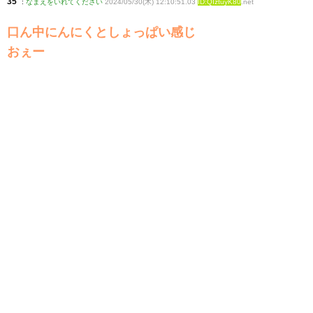
35
:
なまえをいれてください
2024/05/30(木) 12:10:51.03
ID:QIztuyK80
.net
口ん中にんにくとしょっぱい感じ
おぇー