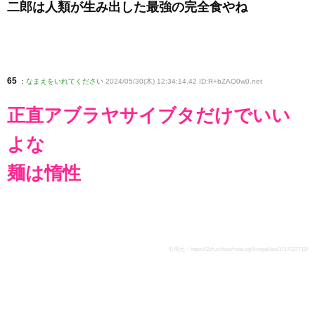
二郎は人類が生み出した最強の完全食やね
65
:
なまえをいれてください
2024/05/30(木) 12:34:14.42 ID:R+bZAO0w0
.net
正直アブラヤサイブタだけでいい
よな
麺は惰性
引用元：
https://2ch.sc/test/read.cgi/livegalileo/1717037719/