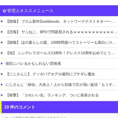
管理人オススメニュース
【朗報】 フロム新作Duskbloods、ネットワークテストキタ━━━━(゜∀゜)━━━━!!
【悲報】 ヤニねこ、BPOで問題視されるｗｗｗｗｗｗｗｗｗｗｗｗｗ
【朗報】 ほの暮らしの庭、100時間遊べてストーリーも面白いスタバレの上位互換だとまじで好評
【祝】 シンデレラガールズ13周年！デレステ10周年おめでとう！ガチャ更新SSR八神マキノ・イベントSRイヴ、SR望月聖！
彼氏にバレるかもしれない背徳感
【にじさんじ】 クソガバアホアホ裁判にブチギレ魔女
にじさんじ「緑仙」大炎上！上から目線で圧が強い返信「もうすでに歌ってる」埋もれてる曲を救いたい歌ってみた企画と視聴者に対するSNS投稿が大荒れ
【衝撃】 「かわいい虫」ランキング、ついに発表される
職場の人妻と不倫をして、ついに、、、
10 件のコメント
今iPhone 17 Pro Max買うってあり？