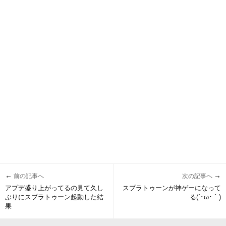
←
→
前の記事へ
次の記事へ
アプデ盛り上がってるの見て久し
スプラトゥーンが神ゲーになって
ぶりにスプラトゥーン起動した結
る(´･ω･｀)
果