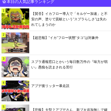
本日の人気記事ランキング
1
【賛否】イカフロー導入で「キルゲー加速」と不
安の声、塗りで貢献という”スプラらしさ”は失わ
れてしまうのか
2
【超悲報】”イカ”フロー状態”タコ”は対象外
3
スプラ通報窓口とかいう毎日数万件の『味方が弱
い』愚痴を読まされる苦行
4
アプデ後リッター暴走説
5
【悲報】大型？アプデさん、新ブキ追加無しで確