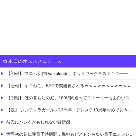
本日のオススメニュース
【朗報】 フロム新作Duskbloods、ネットワークテストキタ━━━━(゜∀゜)━━━━!!
【悲報】 ヤニねこ、BPOで問題視されるｗｗｗｗｗｗｗｗｗｗｗｗｗ
【朗報】 ほの暮らしの庭、100時間遊べてストーリーも面白いスタバレの上位互換だとまじで好評
【祝】 シンデレラガールズ13周年！デレステ10周年おめでとう！ガチャ更新SSR八神マキノ・イベントSRイヴ、SR望月聖！
彼氏にバレるかもしれない背徳感
世界初の超伝導量子熱機関…燃料もピストンもない量子エンジンが回った！