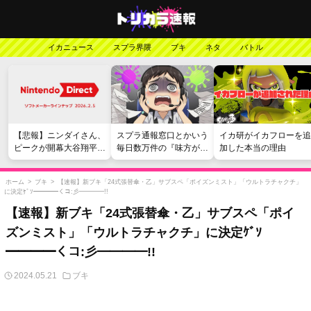
イカニュース
スプラ界隈
ブキ
ネタ
バトル
【悲報】ニンダイさん、
スプラ通報窓口とかいう
イカ研がイカフローを追
ピークが開幕大谷翔平の
毎日数万件の『味方が弱
加した本当の理由
がっかりダイレクトだっ
い』愚痴を読まされる苦
たと言われてしまう
行
ホーム
>
ブキ
>
【速報】新ブキ「24式張替傘・乙」サブスペ「ポイズンミスト」「ウルトラチャクチ」
に決定ｹﾞｿ━━━━くコ:彡━━━━!!
【速報】新ブキ「24式張替傘・乙」サブスペ「ポイ
ズンミスト」「ウルトラチャクチ」に決定ｹﾞｿ
━━━━くコ:彡━━━━!!
2024.05.21
ブキ