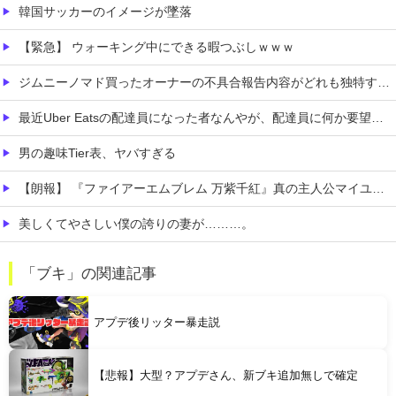
韓国サッカーのイメージが墜落
【緊急】 ウォーキング中にできる暇つぶしｗｗｗ
ジムニーノマド買ったオーナーの不具合報告内容がどれも独特すぎる模様…
最近Uber Eatsの配達員になった者なんやが、配達員に何か要望があったら教えてくれ
男の趣味Tier表、ヤバすぎる
【朗報】 『ファイアーエムブレム 万紫千紅』真の主人公マイユニはキャラメイクが可能
美しくてやさしい僕の誇りの妻が………。
【朗報】 フロム新作Duskbloods、ネットワークテストキタ━━━━(゜∀゜)━━━━!!
「ブキ」の関連記事
【悲報】 ピカチュウが大量に半額
アプデ後リッター暴走説
【悲報】大型？アプデさん、新ブキ追加無しで確定