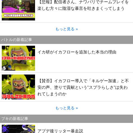
【悲報】配信者さん、ナワバリでチームプレイを
楽しむ方々に陰湿な暴言を吐きまくってしまう
もっと見る »
バトルの新着記事
イカ研がイカフローを追加した本当の理由
【賛否】イカフロー導入で「キルゲー加速」と不
安の声、塗りで貢献という”スプラらしさ”は失わ
れてしまうのか
もっと見る »
ブキの新着記事
アプデ後リッター暴走説