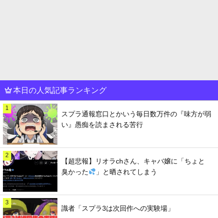
本日の人気記事ランキング
1
スプラ通報窓口とかいう毎日数万件の『味方が弱
い』愚痴を読まされる苦行
2
【超悲報】リオラchさん、キャバ嬢に「ちょと
臭かった
」と晒されてしまう
3
識者「スプラ3は次回作への実験場」