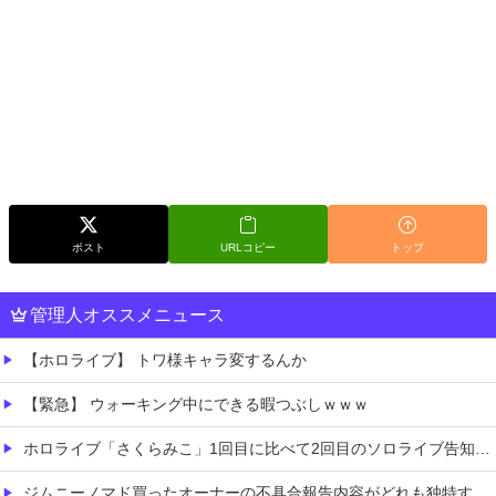
ポスト
URLコピー
トップ
管理人オススメニュース
【ホロライブ】 トワ様キャラ変するんか
【緊急】 ウォーキング中にできる暇つぶしｗｗｗ
ホロライブ「さくらみこ」1回目に比べて2回目のソロライブ告知「咲き乱れみこち」いいね数が減っていると野うさぎ余計なお世話で心配する画像あり
ジムニーノマド買ったオーナーの不具合報告内容がどれも独特すぎる模様…