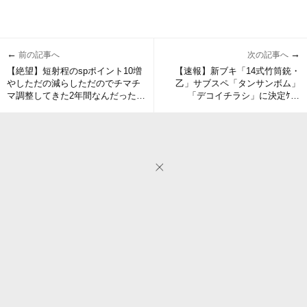
←
→
前の記事へ
次の記事へ
【絶望】短射程のspポイント10増
【速報】新ブキ「14式竹筒銃・
やしただの減らしただのでチマチ
乙」サブスペ「タンサンボム」
マ調整してきた2年間なんだった
「デコイチラシ」に決定ｹﾞｿ
の？
━━━━くコ:彡━━━━!!