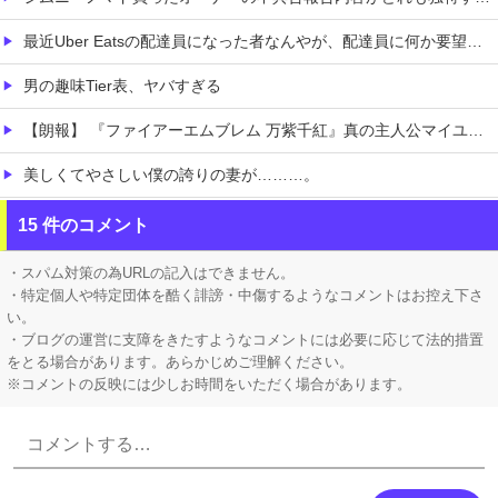
最近Uber Eatsの配達員になった者なんやが、配達員に何か要望があったら教えてくれ
男の趣味Tier表、ヤバすぎる
【朗報】 『ファイアーエムブレム 万紫千紅』真の主人公マイユニはキャラメイクが可能
美しくてやさしい僕の誇りの妻が………。
【朗報】 フロム新作Duskbloods、ネットワークテストキタ━━━━(゜∀゜)━━━━!!
15 件のコメント
【悲報】 ピカチュウが大量に半額
・スパム対策の為URLの記入はできません。
・特定個人や特定団体を酷く誹謗・中傷するようなコメントはお控え下さ
い。
・ブログの運営に支障をきたすようなコメントには必要に応じて法的措置
をとる場合があります。あらかじめご理解ください。
※コメントの反映には少しお時間をいただく場合があります。
Powered by livedoor 相互RSS