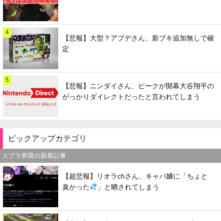
4
【悲報】大型？アプデさん、新ブキ追加無しで確
定
5
【悲報】ニンダイさん、ピークが開幕大谷翔平の
がっかりダイレクトだったと言われてしまう
ピックアップカテゴリ
スプラ界隈の新着記事
【超悲報】リオラchさん、キャバ嬢に「ちょと
臭かった
」と晒されてしまう