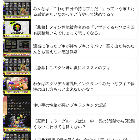
みんなは「これが自分の持ちブキだ！」っていう確固た
Powered by livedoor 相互RSS
る感覚みたいなのってどうやって決めてる？
【悲報】メイン性能被害者の会「アプデくるたびに今回
も調整無いんでしょって悲しくなる」
適当に使ったブキが持ちブキよりパワー高く出た時のな
んとも言えない感は異常
【急募】このクソ暑い夏にオススメのブキ
わかばのクソデカ哺乳瓶インクタンクみたいなブキの個
性の出し方もっと出来ないかな？
使い手の性格が悪いブキランキング爆誕
【疑問】ミラーグループは短・中・長の3段階から5段階
くらいにわけても良くない？
スプラ3環境で暴れ散らかしたのは「弾ブレないブキ」