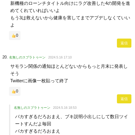
新機種のローンチタイトル向けにラグ改善した4の開発を進
めてくれていればいいよ
もう3は救えないから健康を害してまでアプデしなくていい
よ
0
返信
名無しのスプラトゥーン
2024.5.16 17:10
サモラン関係の通知ほとんどないからもっと月末に発表し
そう
Twitterに画像一枚貼って終了
0
返信
名無しのスプラトゥーン
2024.5.16 18:53
バカすぎるだろおまえ、ブキ説明小出しにして数日ツイ
ートすんだよ毎回
バカすぎるだろおまえ