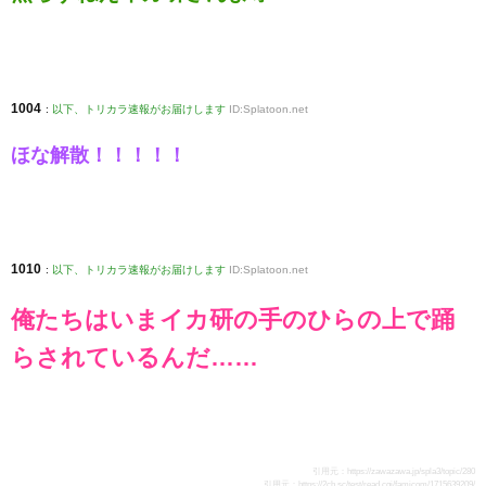
1004
:
以下、トリカラ速報がお届けします
ID:Splatoon.net
ほな解散！！！！！
1010
:
以下、トリカラ速報がお届けします
ID:Splatoon.net
俺たちはいまイカ研の手のひらの上で踊
らされているんだ……
引用元：
https://zawazawa.jp/spla3/topic/280
引用元：
https://2ch.sc/test/read.cgi/famicom/1715639209/