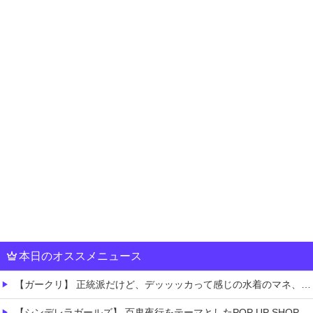
本日のオススメニュース
【ガークリ】 正統派だけど、デッッッカって感じの水着のマネ、ラファエ口、セッシュウへの反応！！！
【シンデレラガールズ】 百鬼夜行をテーマとしたPOP UP SHOPが東京・大阪にて開催