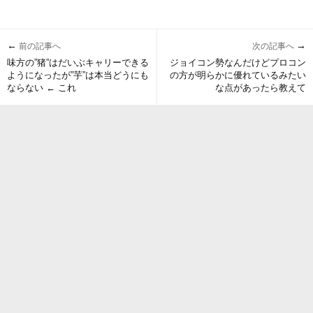
←
→
前の記事へ
次の記事へ
味方の”猪”はだいぶキャリーできる
ジョイコン勢なんだけどプロコン
ようになったが”芋”は本当どうにも
の方が明らかに優れているみたい
ならない ← これ
な点があったら教えて