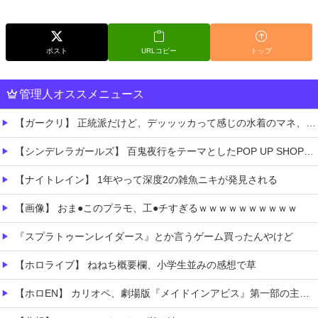
ポスト
URLコピー
トップ
管理人オススメニュース
【ガークリ】 正統派だけど、デッッッカって感じの水着のマネ、ラファエ口、セッシュウへの反応！！！
【シンデレラガールズ】 百鬼夜行をテーマとしたPOP UP SHOPが東京・大阪にて開催
【ナイトレイン】 1年やって深度2の雑魚ニキが発見される
【画像】 おま●このプラモ、工●チすぎるｗｗｗｗｗｗｗｗｗｗ
『スプラトゥーンレイダース』とか言うゲーム買ったんやけど
【ホロライブ】 ねねち概要欄、小学生並みの感想で草
【ホロEN】 カリオペ、劇場版『メイドインアビス』第一部の主題歌を担当！『アニソン歌手としてもどんどん駆け上がってるな』