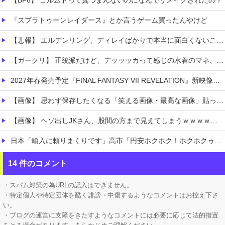
【BF6】 ゴルムドって糞つまんないのになんでリメイクされたの？
『スプラトゥーンレイダース』とか言うゲーム買ったんやけど
【悲報】 エルデンリング、ディレイばかりで本当に面白くないこのゲーム←賛同の声が多数…
【ガークリ】 正統派だけど、デッッッカって感じの水着のマネ、ラファエ口、セッシュウへの反応！！！
2027年春発売予定『FINAL FANTASY VII REVELATION』新映像が「gamescom Opening Night Live」で公開！8/26 午前3時配信予定
【画像】 思わず保存したくなる「笑える画像・最高な画像」貼っていけｗｗｗｗｗ
【画像】 ヘソ出しJKさん、股間の方まで見えてしまうｗｗｗｗｗｗｗｗｗ
日本「輸入に頼りまくりです」高市「円安ホクホク！ホクホクゥ！」←
ホロライブ「さくらみこ」妹にしたいと可愛がっていた後輩の水宮枢「みこ先輩怖かった」ゲスト出演したスバルの小屋で暴露！野うさぎ可哀想と怒る
14 件のコメント
【ホロライブ】 うーん実にラミィ
・スパム対策の為URLの記入はできません。
・特定個人や特定団体を酷く誹謗・中傷するようなコメントはお控え下さ
い。
・ブログの運営に支障をきたすようなコメントには必要に応じて法的措置