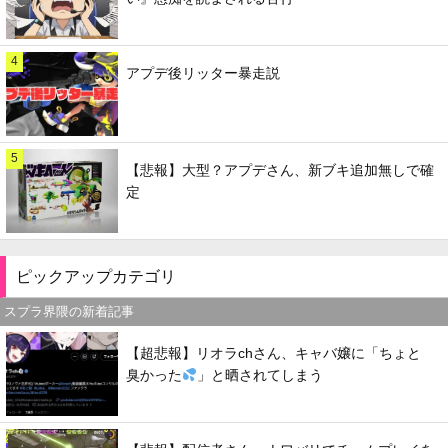
4
アプデ後リッター暴走説
5
【悲報】大型？アプデさん、新ブキ追加無しで確
定
ピックアップカテゴリ
スプラ界隈の新着記事
【超悲報】リオラchさん、キャバ嬢に「ちょと
臭かった
」と晒されてしまう