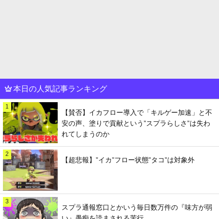
本日の人気記事ランキング
1
【賛否】イカフロー導入で「キルゲー加速」と不
安の声、塗りで貢献という”スプラらしさ”は失わ
れてしまうのか
2
【超悲報】”イカ”フロー状態”タコ”は対象外
3
スプラ通報窓口とかいう毎日数万件の『味方が弱
い』愚痴を読まされる苦行