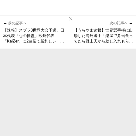
←
→
前の記事へ
次の記事へ
【速報】スプラ3世界大会予選、日
【うらやま速報】世界選手権に出
本代表「心の怪盗」欧州代表
場した海外選手「楽屋で弁当食っ
「KaiZer」に2連勝で勝利しシード
てたら野上氏から差し入れもらっ
権に向けて一歩前進
て草」