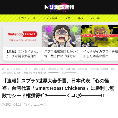
イカニュース
スプラ界隈
ブキ
ネタ
バトル
【悲報】ニンダイさん、
スプラ通報窓口とかいう
イカ研がイカフローを追
ピークが開幕大谷翔平の
毎日数万件の『味方が弱
加した本当の理由
がっかりダイレクトだっ
い』愚痴を読まされる苦
たと言われてしまう
行
ホーム
>
イカニュース
>
【速報】スプラ3世界大会予選、日本代表「心の怪盗」台湾代表「Smart Roast
Chickens」に勝利し無敗でシード権獲得ｹﾞｿ━━━━くコ:彡━━━━!!
【速報】スプラ3世界大会予選、日本代表「心の怪
盗」台湾代表「Smart Roast Chickens」に勝利し無
敗でシード権獲得ｹﾞｿ━━━━くコ:彡━━━━!!
2024.04.13
イカニュース