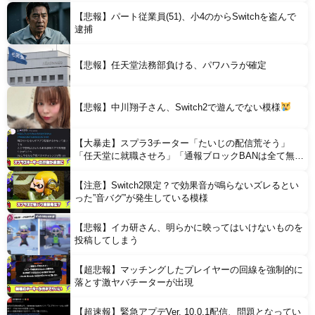
【悲報】パート従業員(51)、小4のからSwitchを盗んで
Powered by livedoor 相互RSS
逮捕
【悲報】任天堂法務部負ける、パワハラが確定
【悲報】中川翔子さん、Switch2で遊んでない模様
【大暴走】スプラ3チーター「たいじの配信荒そう」
「任天堂に就職させろ」「通報ブロックBANは全て無意
味」と行動がどんどん過激に
【注意】Switch2限定？で効果音が鳴らないズレるとい
った”音バグ”が発生している模様
【悲報】イカ研さん、明らかに映ってはいけないものを
投稿してしまう
【超悲報】マッチングしたプレイヤーの回線を強制的に
落とす激ヤバチーターが出現
【超速報】緊急アプデVer. 10.0.1配信、問題となってい