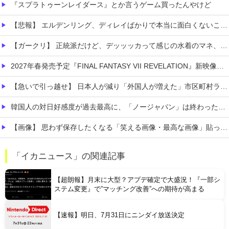
『スプラトゥーンレイダース』とか言うゲーム買ったんやけど
【悲報】 エルデンリング、ディレイばかりで本当に面白くないこのゲーム←賛同の声が多数…
【ガークリ】 正統派だけど、デッッッカって感じの水着のマネ、ラファエ口、セッシュウへの反応！！！
2027年春発売予定『FINAL FANTASY VII REVELATION』新映像が「gamescom Opening Night Live」で公開！8/26 午前3時配信予定
【急いで引っ越せ】 日本人が減り「外国人が増えた」市区町村ランキングキタ━━!
韓国人の対日好感度が過去最高に、「ノージャパン」は終わった？＝ネット「中国より100倍いい」
【画像】 思わず保存したくなる「笑える画像・最高な画像」貼っていけｗｗｗｗｗ
【画像】 ヘソ出しJKさん、股間の方まで見えてしまうｗｗｗｗｗｗｗｗｗ
「イカニュース」の関連記事
日本「輸入に頼りまくりです」高市「円安ホクホク！ホクホクゥ！」←
【超朗報】月末に大型？アプデ確定で大盛況！『一部シ
ステム変更』で”マッチング改善”への期待が高まる
【速報】明日、7月31日にニンダイ放送決定