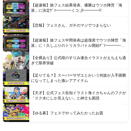
【超速報】旅フェス結果発表、優勝はウツホ陣営「海
派」に決定ｹﾞｿ━━━━くコ:彡━━━━!!
【悲報】フェスさん、ガチのマジでつまらない
【超速報】旅フェス中間発表は超僅差でウツホ陣営「海
派」に！久しぶりのトリカラバトル開始ｹﾞｿ━━━━く
コ:彡━━━━!!
【全裸あり】公式様のすりみ連合イラストがえちえち過
ぎて限界突破
【足りてる？】スーパーサザエとかいう何故か入手困難
になってしまった激レアアイテム
【天才】公式フェス告知イラスト海イカちゃんのフクが
「スク水にしか見えない」と紳士も困惑
【ゆる募】フェスでやってみたかったお題