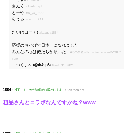
さんく
#Sanku_spla
とーや
#to_ya_0227
らうる
#rauru_1612
だいP(コーチ)
#kasuga1884
応援のおかげで日本一になれました
みんなの心は俺たちが頂いた！
#心の怪盗WIN
pic.twitter.com/lVY0LC
Tpl6
— つくよみ (@tk4sp3)
March 31, 2024
1004
:
以下、トリカラ速報がお届けします
ID:Splatoon.net
粗品さんとコラボなんですかね？www