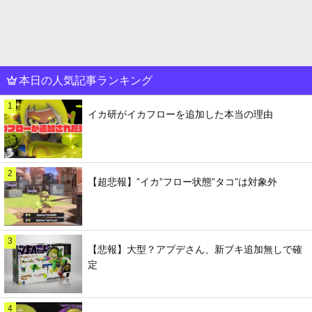
本日の人気記事ランキング
1
イカ研がイカフローを追加した本当の理由
2
【超悲報】”イカ”フロー状態”タコ”は対象外
3
【悲報】大型？アプデさん、新ブキ追加無しで確
定
4