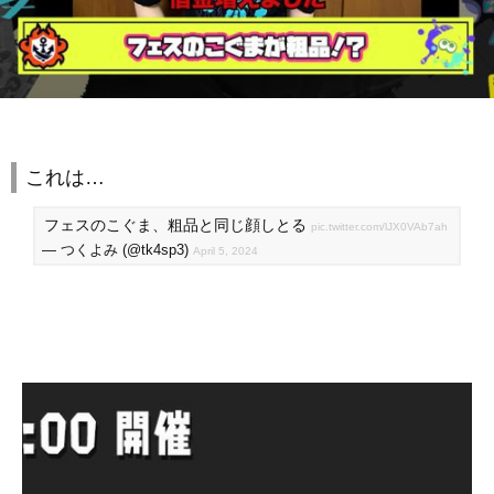
これは…
フェスのこぐま、粗品と同じ顔しとる
pic.twitter.com/lJX0VAb7ah
— つくよみ (@tk4sp3)
April 5, 2024