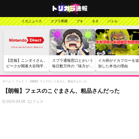
イカニュース
スプラ界隈
ブキ
ネタ
バトル
【悲報】ニンダイさん、
スプラ通報窓口とかいう
イカ研がイカフローを追
ピークが開幕大谷翔平の
毎日数万件の『味方が弱
加した本当の理由
がっかりダイレクトだっ
い』愚痴を読まされる苦
たと言われてしまう
行
ホーム
>
フェス
>
【朗報】フェスのこぐまさん、粗品さんだった
【朗報】フェスのこぐまさん、粗品さんだった
2024.04.06
フェス