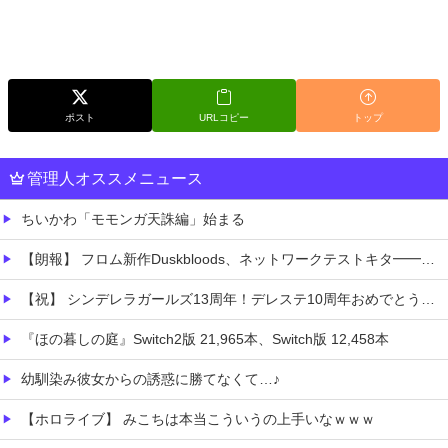
ポスト
URLコピー
トップ
管理人オススメニュース
ちいかわ「モモンガ天誅編」始まる
【朗報】 フロム新作Duskbloods、ネットワークテストキタ━━━━(゜∀゜)━━━━!!
【祝】 シンデレラガールズ13周年！デレステ10周年おめでとう！ガチャ更新SSR八神マキノ・イベントSRイヴ、SR望月聖！
『ほの暮しの庭』Switch2版 21,965本、Switch版 12,458本
幼馴染み彼女からの誘惑に勝てなくて…♪
【ホロライブ】 みこちは本当こういうの上手いなｗｗｗ