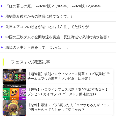
『ほの暮しの庭』Switch2版 21,965本、Switch版 12,458本
幼馴染み彼女からの誘惑に勝てなくて…♪
先日エアコンの効きが悪いと右往左往してた奴やが
中国の三峡ダムが全開放流を実施…長江流域で深刻な洪水被害！
職場の人妻と不倫をして、ついに、、、
家系ラーメンって何を楽しむの？
「フェス」の関連記事
【発見】 発達っぽい奴の共通点って『立場を理解できない』だよな
【超速報】復刻ハロウィンフェス開幕！ヨビ祭貢献1位
チームはフウカ陣営「ゾンビ派」に決定！
【速報】ハロウィンフェスお題「友だちにするなら？
ゾンビ vs ガイコツ vs ゴースト」開催決定ｷﾀ
━━━━(ﾟ∀ﾟ)━━━━!!
【悲報】最近スプラ3買った人「ウツホちゃんがフェス
Powered by livedoor 相互RSS
で勝ったのってもしかして初じゃね？」