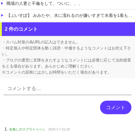
職場の人妻と不倫をして、ついに、、、
【ぶいすぽ】 みみたや、水に濡れるのが嫌いすぎて水着を1着も持っていない→スク水を着せられそうになるｗ
家系ラーメンって何を楽しむの？
2 件のコメント
【発見】 発達っぽい奴の共通点って『立場を理解できない』だよな
・スパム対策の為URLの記入はできません。
・特定個人や特定団体を酷く誹謗・中傷するようなコメントはお控え下さ
い。
・ブログの運営に支障をきたすようなコメントには必要に応じて法的措置
をとる場合があります。あらかじめご理解ください。
※コメントの反映には少しお時間をいただく場合があります。
Powered by livedoor 相互RSS
名無しのスプラトゥーン
2024.4.7 01:20