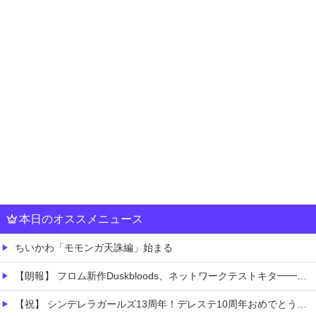
本日のオススメニュース
ちいかわ「モモンガ天誅編」始まる
【朗報】 フロム新作Duskbloods、ネットワークテストキタ━━━━(゜∀゜)━━━━!!
【祝】 シンデレラガールズ13周年！デレステ10周年おめでとう！ガチャ更新SSR八神マキノ・イベントSRイヴ、SR望月聖！