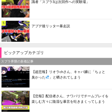
識者「スプラ3は次回作への実験場」
5
アプデ後リッター暴走説
ピックアップカテゴリ
スプラ界隈の新着記事
【超悲報】リオラchさん、キャバ嬢に「ちょと
臭かった
」と晒されてしまう
【悲報】配信者さん、ナワバリでチームプレイを
楽しむ方々に陰湿な暴言を吐きまくってしまう