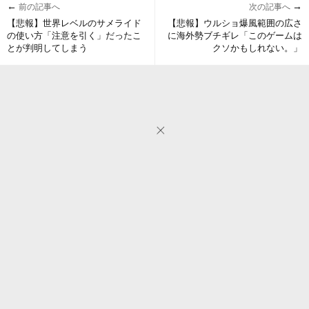
←
→
前の記事へ
次の記事へ
【悲報】世界レベルのサメライド
【悲報】ウルショ爆風範囲の広さ
の使い方「注意を引く」だったこ
に海外勢ブチギレ「このゲームは
とが判明してしまう
クソかもしれない。」