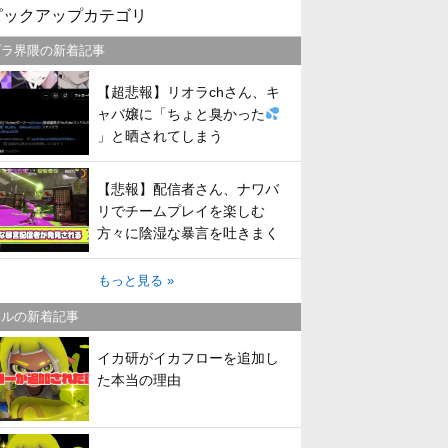
ピックアップカテゴリ
プラ界隈の新着記事
【超悲報】リオラchさん、キ
ャバ嬢に「ちょと臭かった
」と晒されてしまう
【悲報】配信者さん、ナワバ
リでチームプレイを楽しむ
方々に陰湿な暴言を吐きまく
ってしまう
もっと見る »
トルの新着記事
イカ研がイカフローを追加し
た本当の理由