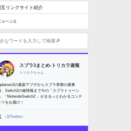
相互リンクサイト紹介
にゅーぷる
スプラ3まとめ-トリカラ速報
トリカラちゃん
Splatoon3の最新アプデからスプラ界隈の裏事
情、Switch2の秘情報まで今の「スプラトゥーン
3」「NintendoSwitch2 」がまるっとわかるコンテ
ンツをお届け！
（旧Twitter）