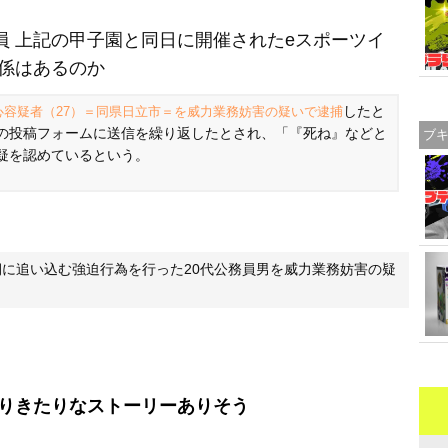
員 上記の甲子園と同日に開催されたeスポーツイ
関係はあるのか
したと
心容疑者（27）＝同県日立市＝を威力業務妨害の疑いで逮捕
の投稿フォームに送信を繰り返したとされ、「『死ね』などと
ブ
疑を認めているという。
に追い込む強迫行為を行った20代公務員男を威力業務妨害の疑
りきたりなストーリーありそう