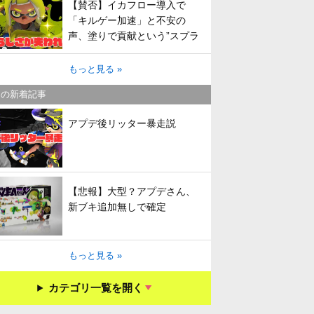
【賛否】イカフロー導入で
「キルゲー加速」と不安の
声、塗りで貢献という”スプラ
らしさ”は失われてしまうのか
もっと見る »
キの新着記事
アプデ後リッター暴走説
【悲報】大型？アプデさん、
新ブキ追加無しで確定
もっと見る »
カテゴリ一覧を開く