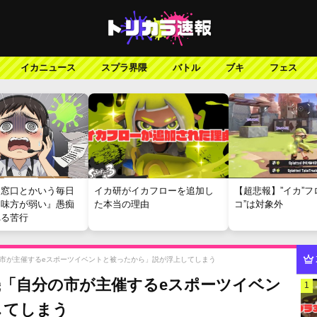
イカニュース
スプラ界隈
バトル
ブキ
フェス
報窓口とかいう毎日
イカ研がイカフローを追加し
【超悲報】”イカ”フ
『味方が弱い』愚痴
た本当の理由
コ”は対象外
れる苦行
市が主催するeスポーツイベントと被ったから」説が浮上してしまう
「自分の市が主催するeスポーツイベン
1
してしまう