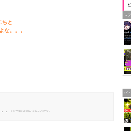
ス
にちと
よな。。。
バ
。。。
pic.twitter.com/ABs1LDMMGu