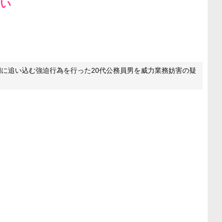
白い
に追い込む強迫行為を行った20代公務員男を威力業務妨害の疑