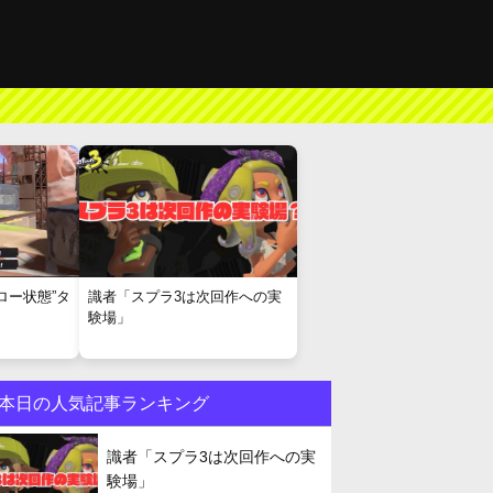
ロー状態”タ
識者「スプラ3は次回作への実
験場」
本日の人気記事ランキング
識者「スプラ3は次回作への実
験場」