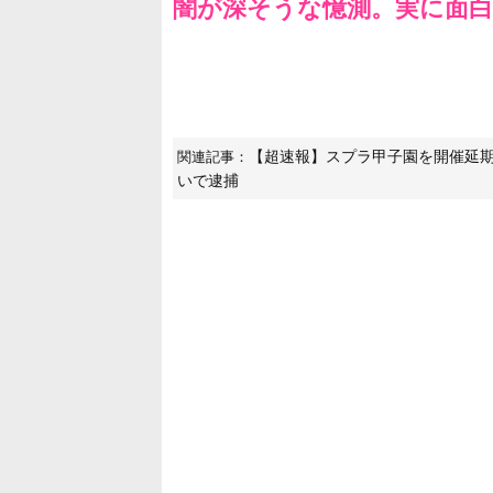
闇が深そうな憶測。実に面
【超速報】スプラ甲子園を開催延期
関連記事：
いで逮捕