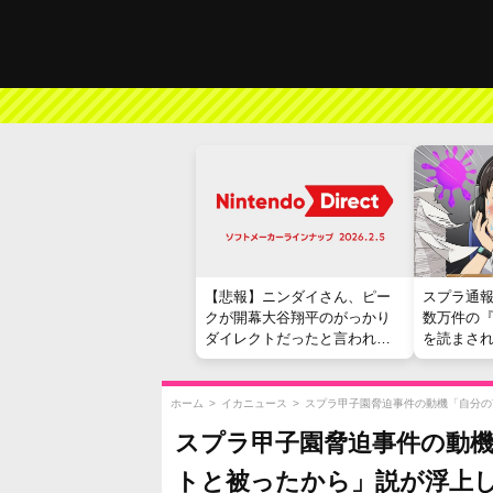
【悲報】ニンダイさん、ピー
スプラ通
クが開幕大谷翔平のがっかり
数万件の
ダイレクトだったと言われて
を読まさ
しまう
ホーム
>
イカニュース
>
スプラ甲子園脅迫事件の動機「自分の
スプラ甲子園脅迫事件の動機
トと被ったから」説が浮上