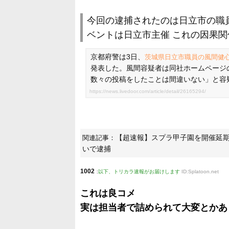
今回の逮捕されたのは日立市の職
ベントは日立市主催 これの因果
京都府警は3日、
茨城県日立市職員の風間健
発表した。風間容疑者は同社ホームページ
数々の投稿をしたことは間違いない」と容
https://news.livedoor.com/article/detail/26165294/
【超速報】スプラ甲子園を開催延期
関連記事：
いで逮捕
1002
:
以下、トリカラ速報がお届けします
ID:Splatoon.net
これは良コメ
実は担当者で詰められて大変とかあ