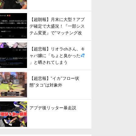
【超朗報】月末に大型？アプ
デ確定で大盛況！『一部シス
テム変更』で”マッチング改
善”への期待が高まる
【超悲報】リオラchさん、キ
ャバ嬢に「ちょと臭かった
」と晒されてしまう
【超悲報】”イカ”フロー状
態”タコ”は対象外
アプデ後リッター暴走説