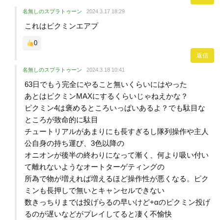
名無しのスプラトゥーン
2024.3.17 18:29
これはピクミンエアプ
0
返信
名無しのスプラトゥーン
2024.3.18 10:41
63日でもう完全にやること無いくらいにはやった
あとはピクミンMAXにするくらいじゃねえかな？
ピクミン4は褒めるところいっぱいあるよ？でも駄目な
ところが致命的に駄目
チュートリアルがあまりにも長すぎるし隊列操作や主人
公自身の持ち運び、3色以降の
オニオンが後半の終わりになって漸く、何より吸い付い
て離れないようなオートターゲティングの
所為で物が増えれば増えるほど操作性が悪くなる。ピク
ミンも長押しで無いとキャンセルできない
数きっちりまでは投げらるの早いけど+αのピクミン投げ
るのが遅いなどがプレイしてると凄く不愉快