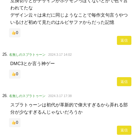
互換切りとかデザインがポケモンっぽくないとかで色々言
われてたな
デザイン云々は未だに同じようなことで毎作文句言うやつ
いるけど初めて見たのはルビサファからだった記憶
0
返信
名無しのスプラトゥーン
2024.3.17 14:02
DMC3とか言う神ゲー
0
返信
名無しのスプラトゥーン
2024.3.17 17:38
スプラトゥーンは初代が革新的で偉大すぎるから弄れる部
分が少なすぎるんじゃないだろうか
0
返信