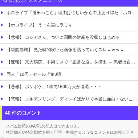
管理人オススメニュース
ホロライブ「兎田ぺこら」理由は忙しいから中止あり得た「ホロ夏アモアス」野うさぎから守るために主催者記載？姫を庇う大空スバルにルーナイト感謝
【ホロライブ】 うーん実にラミィ
【悲報】 ロシアさん、ついに国民の財産を没収しはじめる
【腹筋崩壊】 見た瞬間吹いた画像を貼っていくスレｗｗｗｗ
【速報】 京大病院、手術ミスで『正常な脳』を摘出 → 患者は自発呼吸不可能な植物状態に
同人「10円」セール「第3弾」
【悲報】 ポケポケ、1年で1600万人が引退・・・
【悲報】 エルデンリング、ディレイばかりで本当に面白くないこのゲーム←賛同の声が多数…
【シンデレラガールズ】 百鬼夜行をテーマとしたPOP UP SHOPが東京・大阪にて開催
40 件のコメント
任天堂ソフトのダウンロード率61.5%ｗｗｗ
・スパム対策の為URLの記入はできません。
・特定個人や特定団体を酷く誹謗・中傷するようなコメントはお控え下さ