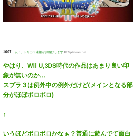
1007
:
以下、トリカラ速報がお届けします
ID:Splatoon.net
やはり、Wii U,3DS時代の作品はあまり良い印
象が無いのか…
スプラ３は例外中の例外だけど(メインとなる部
分がほぼボロボロ)
↑
いうほどボロボロかなぁ？普通に遊んでて面白