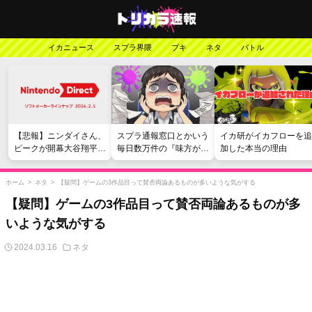
イカニュース
スプラ界隈
ブキ
ネタ
バトル
【悲報】ニンダイさん、
スプラ通報窓口とかいう
イカ研がイカフローを追
ピークが開幕大谷翔平の
毎日数万件の『味方が弱
加した本当の理由
がっかりダイレクトだっ
い』愚痴を読まされる苦
たと言われてしまう
行
ホーム
>
ネタ
>
【疑問】ゲームの3作品目って賛否両論あるものが多いような気がする
【疑問】ゲームの3作品目って賛否両論あるものが多
いような気がする
2024.03.16
ネタ