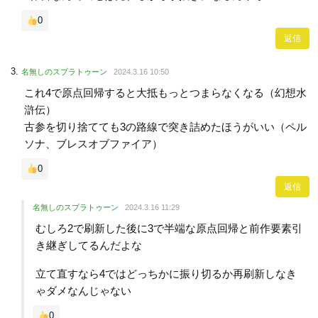
0
返信
名無しのスプラトゥーン
2024.3.16 10:50
これ4で原点回帰すると大抵もっとつまらなくなる（幻想水
滸伝）
古参を切り捨てても3の路線で突き詰めたほうがいい（ペル
ソナ、ブレスオブファイア）
0
返信
名無しのスプラトゥーン
2024.3.16 11:29
むしろ2で刷新した後に3で半端な原点回帰と前作要素引
き継ぎしてるんだよな
立て直すなら4ではどっちかに振り切るか再刷新しなき
ゃダメなんじゃない
0