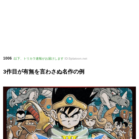
1006
:
以下、トリカラ速報がお届けします
ID:Splatoon.net
3作目が有無を言わさぬ名作の例