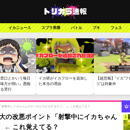
イカニュース
スプラ界隈
バトル
ブキ
フェス
報窓口とかいう毎日
イカ研がイカフローを追加し
【超悲報】”イカ”フ
『味方が弱い』愚痴
た本当の理由
コ”は対象外
れる苦行
「射撃中にイカちゃんのゲソがピロピロするヤツ」 ← これ覚えてる？
最大の改悪ポイント「射撃中にイカちゃん
1
 ← これ覚えてる？