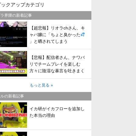
ピックアップカテゴリ
プラ界隈の新着記事
【超悲報】リオラchさん、キ
ャバ嬢に「ちょと臭かった
」と晒されてしまう
【悲報】配信者さん、ナワバ
リでチームプレイを楽しむ
方々に陰湿な暴言を吐きまく
ってしまう
もっと見る »
トルの新着記事
イカ研がイカフローを追加し
た本当の理由