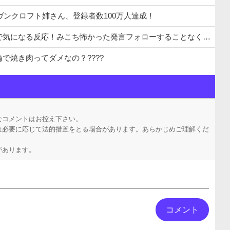
イヴンクロフト姉さん、登録者数100万人達成！
怖かった発言フォローすることなく聞き流す「水宮枢」ぺこーらについては親しみ込めて語る
で焼き肉ってダメなの？????
泉が吹き出す ← これ前触れじゃね？
ん作れ言うけど、そうめん作りて地獄なんよ」
なコメントはお控え下さい。
は必要に応じて法的措置をとる場合があります。あらかじめご理解くだ
があります。