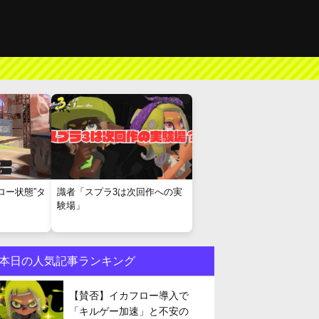
ロー状態”タ
識者「スプラ3は次回作への実
験場」
本日の人気記事ランキング
【賛否】イカフロー導入で
「キルゲー加速」と不安の