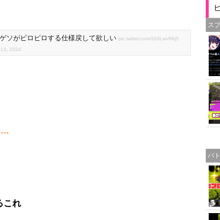
ス
のゲソがピロピロする仕様戻して欲しい
pic.twitter.com/SDILwvR6j5
 13, 2024
な…
バ
るこれ