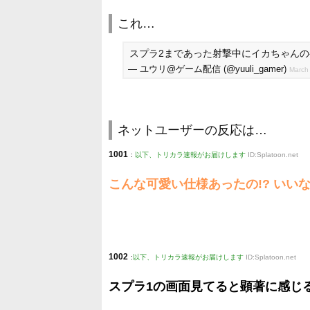
これ…
スプラ2まであった射撃中にイカちゃん
— ユウリ@ゲーム配信 (@yuuli_gamer)
March
ネットユーザーの反応は…
1001
:
以下、トリカラ速報がお届けします
ID:Splatoon.net
こんな可愛い仕様あったの!? いい
1002
:
以下、トリカラ速報がお届けします
ID:Splatoon.net
スプラ1の画面見てると顕著に感じ