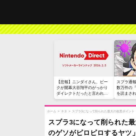
【悲報】ニンダイさん、ピー
スプラ通
クが開幕大谷翔平のがっかり
数万件の
ダイレクトだったと言われて
を読まさ
しまう
ホーム
>
ネタ
>
スプラ3になって削られた最大の改悪ポイント
スプラ3になって削られた
のゲソがピロピロするヤツ」