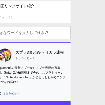
相互リンクサイト紹介
にゅーぷる
スプラ3まとめ-トリカラ速報
トリカラちゃん
Splatoon3の最新アプデからスプラ界隈の裏事
情、Switch2の秘情報まで今の「スプラトゥーン
3」「NintendoSwitch2 」がまるっとわかるコンテ
ンツをお届け！
（旧Twitter）