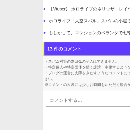
【Vtuber】 ホロライブのネリッサ・レ
ホロライブ「大空スバル」スバルの小屋で気になる反応！みこち
もしかして、マンションのベランダで七輪
【熊本地震】 発生後に居酒屋店内から温
13 件のコメント
【悲報】 上沼恵美子さん「簡単にそうめ
・スパム対策の為URLの記入はできません。
・特定個人や特定団体を酷く誹謗・中傷するよう
・ブログの運営に支障をきたすようなコメントに
さい。
※コメントの反映には少しお時間をいただく場合
Powered by livedoor 相互RSS