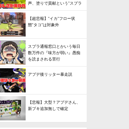
声、塗りで貢献という”スプラ
らしさ”は失われてしまうのか
【超悲報】”イカ”フロー状
態”タコ”は対象外
スプラ通報窓口とかいう毎日
数万件の『味方が弱い』愚痴
を読まされる苦行
アプデ後リッター暴走説
【悲報】大型？アプデさん、
新ブキ追加無しで確定