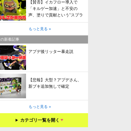
【賛否】イカフロー導入で
「キルゲー加速」と不安の
声、塗りで貢献という”スプラ
らしさ”は失われてしまうのか
もっと見る »
キの新着記事
アプデ後リッター暴走説
【悲報】大型？アプデさん、
新ブキ追加無しで確定
もっと見る »
カテゴリ一覧を開く