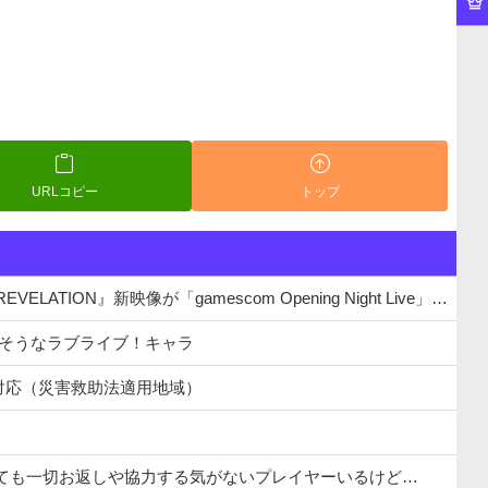
URLコピー
トップ
ON』新映像が「gamescom Opening Night Live」で公開！8/26 午前3時配信予定
りそうなラブライブ！キャラ
対応（災害救助法適用地域）
っても一切お返しや協力する気がないプレイヤーいるけど…