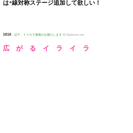
は⁴線対称ステージ追加して欲しい！
1010
:
以下、トリカラ速報がお届けします
ID:Splatoon.net
広 が る イ ラ イ ラ