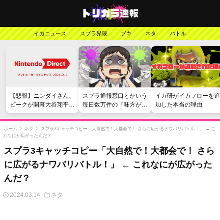
イカニュース
スプラ界隈
ブキ
ネタ
バトル
【悲報】ニンダイさん、
スプラ通報窓口とかいう
イカ研がイカフローを追
ピークが開幕大谷翔平の
毎日数万件の『味方が弱
加した本当の理由
がっかりダイレクトだっ
い』愚痴を読まされる苦
たと言われてしまう
行
ホーム
>
ネタ
>
スプラ3キャッチコピー「大自然で！大都会で！ さらに広がるナワバリバトル！」 ← こ
れなにが広がったんだ？
スプラ3キャッチコピー「大自然で！大都会で！ さら
に広がるナワバリバトル！」 ← これなにが広がった
んだ？
2024.03.14
ネタ