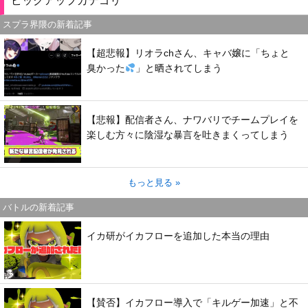
ピックアップカテゴリ
スプラ界隈の新着記事
【超悲報】リオラchさん、キャバ嬢に「ちょと
臭かった
」と晒されてしまう
【悲報】配信者さん、ナワバリでチームプレイを
楽しむ方々に陰湿な暴言を吐きまくってしまう
もっと見る »
バトルの新着記事
イカ研がイカフローを追加した本当の理由
【賛否】イカフロー導入で「キルゲー加速」と不