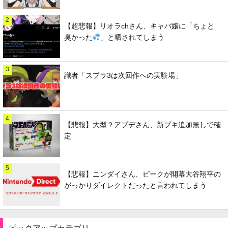
2
【超悲報】リオラchさん、キャバ嬢に「ちょと
臭かった
」と晒されてしまう
3
識者「スプラ3は次回作への実験場」
4
【悲報】大型？アプデさん、新ブキ追加無しで確
定
5
【悲報】ニンダイさん、ピークが開幕大谷翔平の
がっかりダイレクトだったと言われてしまう