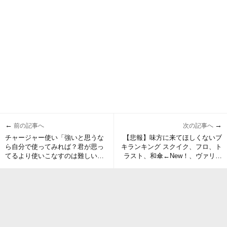
←
→
前の記事へ
次の記事へ
チャージャー使い「強いと思うな
【悲報】味方に来てほしくないブ
ら自分で使ってみれば？君が思っ
キランキング スクイク、フロ、ト
てるより使いこなすのは難しいよ
ラスト、和傘←New！、ヴァリフ
ｗ」 ← これ
ォイ←New！