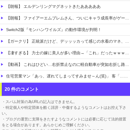
【朗報】 エルデンリングマグネットきたあああああ
【朗報】 ファイアーエムブレムさん、ついにキャラ成長率がゲーム内で見れるようになる
Switch2版『モンハンワイルズ』の動作環境が判明！
【ガークリ】 正統派だけど、デッッッカって感じの水着のマネ、ラファエ口、セッシュウへの反応！！！
【凄すぎる】 力士の嫁に美人が多い理由→「これ」だったｗｗｗｗｗｗｗ
【動画】 これはひどい…右折禁止なのに軽自動車が突如右折し路面電車と衝突→乗ってた三人組が車を捨て逃走ｗｗｗｗｗｗ
住宅営業マン「あっ、遅れてしまってすみませ～ん(笑)」 客「…今日、契約日ですよね？」→こうなるｗｗｗ
【ホロライブ】 これはこれでちょっと裏来いよに見える
20 件のコメント
【にじさんじ】 レヴィちゃん、3Dライブ「人間燦歌」開催決定！ゲスト8名も発表『歌うまバイキングなゲストや』【8/18(火)21:00】
・スパム対策の為URLの記入はできません。
・特定個人や特定団体を酷く誹謗・中傷するようなコメントはお控え下さ
い。
・ブログの運営に支障をきたすようなコメントには必要に応じて法的措置
をとる場合があります。あらかじめご理解ください。