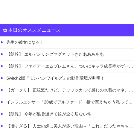
本日のオススメニュース
先生の彼女になる！
【朗報】 エルデンリングマグネットきたあああああ
【朗報】 ファイアーエムブレムさん、ついにキャラ成長率がゲーム内で見れるようになる
Switch2版『モンハンワイルズ』の動作環境が判明！
【ガークリ】 正統派だけど、デッッッカって感じの水着のマネ、ラファエ口、セッシュウへの反応！！！
インフルエンサー「20歳でアルファード一括で買えちゃう私って素敵」
【朗報】 今年が酷暑過ぎて蚊が全く居ない件
【凄すぎる】 力士の嫁に美人が多い理由→「これ」だったｗｗｗｗｗｗｗ