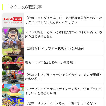
【動画】 これはひどい…右折禁止なのに軽自動車が突如右折し路面電車と衝突→乗ってた三人組が車を捨て逃走ｗｗｗｗｗｗ
「ネタ」の関連記事
住宅営業マン「あっ、遅れてしまってすみませ～ん(笑)」 客「…今日、契約日ですよね？」→こうなるｗｗｗ
【悲報】ニンダイさん、ピークが開幕大谷翔平のがっか
りダイレクトだったと言われてしまう
スプラ通報窓口とかいう毎日数万件の『味方が弱い』愚
痴を読まされる苦行
Powered by livedoor 相互RSS
【超悲報】”イカ”フロー状態”タコ”は対象外
識者「スプラ3は次回作への実験場」
【何故？】スプラトゥーンで女イカ使ってる人が圧倒的
に多い理由
スプラプレイヤーがエアライダーを遊んで正直「うらや
ましい」と感じた瞬間
【悲報】スプラトゥーンさん、「他にすることない