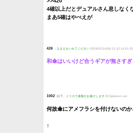
>>420
4確以上だとデュアルさん息しなく
まあ5確はやべえが
426
:
なまえをいれてください
2024/02/14(水) 21:32:14.61 ID
和傘はいいけど合うギアが無さすぎ
1002
:
以下、トリカラ速報がお届けします
ID:Splatoon.net
何故傘にアメフラシを付けないのか
↑