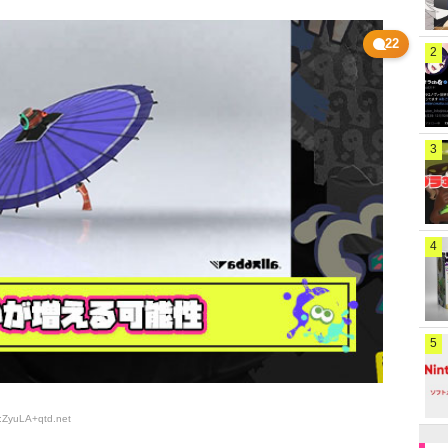
22
2
3
4
5
D:ZyuLA+qtd
.net