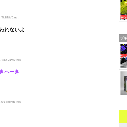
:ITk2fNiV0
.net
われないよ
ブ
D:AvSn9Bwj0
.net
きへーき
D:x0B7hM0fd
.net