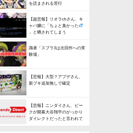
を読まされる苦行
【超悲報】リオラchさん、キ
ャバ嬢に「ちょと臭かった
」と晒されてしまう
識者「スプラ3は次回作への実
験場」
【悲報】大型？アプデさん、
新ブキ追加無しで確定
【悲報】ニンダイさん、ピー
クが開幕大谷翔平のがっかり
ダイレクトだったと言われて
しまう