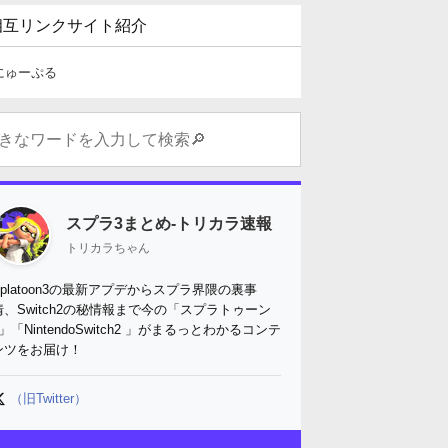
相互リンクサイト紹介
にゅーぷる
スプラ3まとめ-トリカラ速報
トリカラちゃん
Splatoon3の最新アプデからスプラ界隈の裏事
情、Switch2の秘情報まで今の「スプラトゥーン
3」「NintendoSwitch2 」がまるっとわかるコンテ
ンツをお届け！
（旧Twitter）