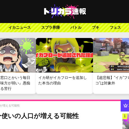
イカニュース
スプラ界隈
バトル
ブキ
フェス
報窓口とかいう毎日
イカ研がイカフローを追加し
【超悲報】”イカ”フ
『味方が弱い』愚痴
た本当の理由
コ”は対象外
れる苦行
が増える可能性
ー使いの人口が増える可能性
1