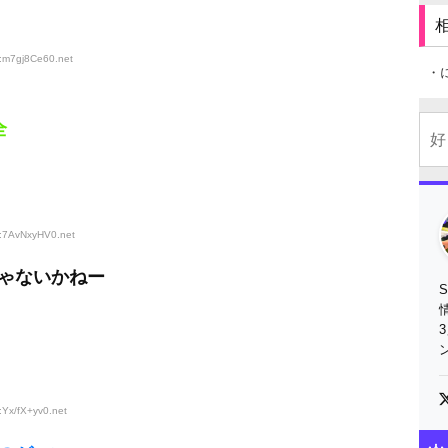
D:m7gj8Ce60
.net
・
全
D:7AvNxyHV0
.net
ゃないかねー
:Yx/fX+yv0
.net