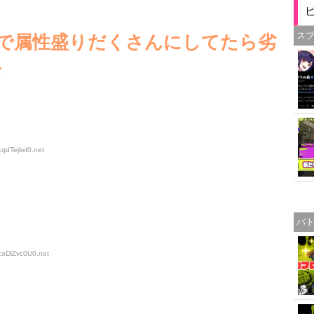
ス
で属性盛りだくさんにしてたら劣
な
qdTejlwI0
.net
バ
:oDlZvc0U0
.net