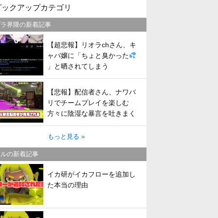
ピックアップカテゴリ
プラ界隈の新着記事
【超悲報】リオラchさん、キ
ャバ嬢に「ちょと臭かった
」と晒されてしまう
【悲報】配信者さん、ナワバ
リでチームプレイを楽しむ
方々に陰湿な暴言を吐きまく
ってしまう
もっと見る »
トルの新着記事
イカ研がイカフローを追加し
た本当の理由