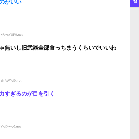
のがいい
D:+Rl+cYUP0
.net
ゃ無いし旧武器全部食っちまうくらいでいいわ
:zjnAWPsi0
.net
力すぎるのが目を引く
:Yx/fX+yv0
.net