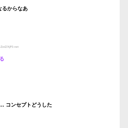
なるからなあ
:ZotZ/XjF0
.net
る
… コンセプトどうした