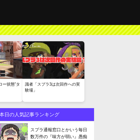
ロー状態”タ
識者「スプラ3は次回作への実
験場」
本日の人気記事ランキング
スプラ通報窓口とかいう毎日
数万件の『味方が弱い』愚痴