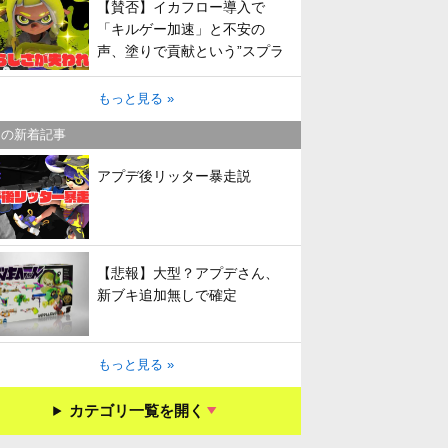
【賛否】イカフロー導入で
「キルゲー加速」と不安の
声、塗りで貢献という”スプラ
らしさ”は失われてしまうのか
もっと見る »
キの新着記事
アプデ後リッター暴走説
【悲報】大型？アプデさん、
新ブキ追加無しで確定
もっと見る »
カテゴリ一覧を開く