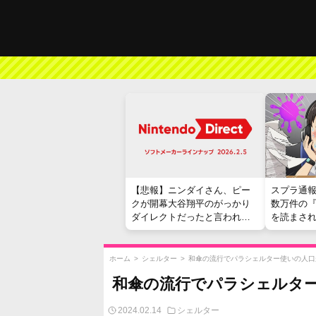
【悲報】ニンダイさん、ピー
スプラ通
クが開幕大谷翔平のがっかり
数万件の
ダイレクトだったと言われて
を読まさ
しまう
ホーム
>
シェルター
>
和傘の流行でパラシェルター使いの人口
和傘の流行でパラシェルタ
2024.02.14
シェルター