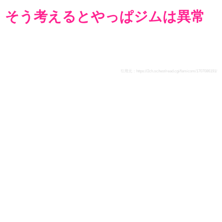
そう考えるとやっぱジムは異常
引用元：
https://2ch.sc/test/read.cgi/famicom/1707086191/