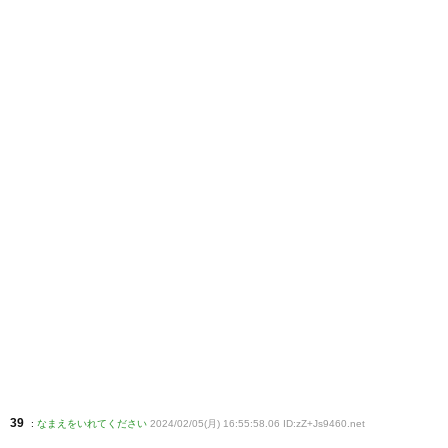
39
:
なまえをいれてください
2024/02/05(月) 16:55:58.06 ID:zZ+Js9460
.net