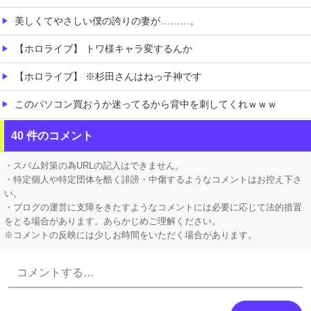
美しくてやさしい僕の誇りの妻が………。
【ホロライブ】 トワ様キャラ変するんか
【ホロライブ】 ※杉田さんはねっ子神です
このパソコン買おうか迷ってるから背中を刺してくれｗｗｗ
【朗報】 マツダ、新型CX-5が売れて黒字転換！！
40 件のコメント
移民ベトナム女達の宅飲み、レベチｗｗｗｗｗｗｗｗｗｗｗｗｗｗｗｗｗｗｗｗｗｗｗｗ
・スパム対策の為URLの記入はできません。
・特定個人や特定団体を酷く誹謗・中傷するようなコメントはお控え下さ
い。
・ブログの運営に支障をきたすようなコメントには必要に応じて法的措置
をとる場合があります。あらかじめご理解ください。
※コメントの反映には少しお時間をいただく場合があります。
Powered by livedoor 相互RSS