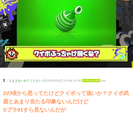
3
:
なまえをいれてください
2024/02/05(月) 15:44:16.95
ID:tfGt1GyD0
.net
2の頃から思ってたけどクイボって強いか？クイボ武
器とあまり当たる印象ないんだけど
Sブラ91すら見ないんだが