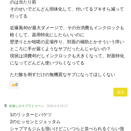
のは当たり前
そのせいでどんどん弱体化して、付いてるブキすら減って
行ってる
近爆風40が最大ダメージで、その分消費もインクロックも
軽くして、器用特化にしたらいいのに
壁塗りとか咄嗟の足場作り、対面の補助とかそういう痒い
ところに手が届くようなサブだったんじゃないの？
現状は消費45だしインクロックも大きくなって、対面特化
になってどんどん使いづらくなってる
ただ敵を倒すだけの無機質なサブになってほしくない
0
返信
名無しのスプラトゥーン
2024.2.6 15:17
1のリッターとバケツ
2のヒッセンとジェッタム
シャプマもジムも強いけどこいつらと並べられるぐらい強