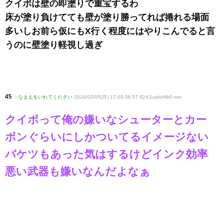
クイボは壁の即塗りで重宝するわ
床が塗り負けてても壁が塗り勝ってれば捲れる場面
多いしお前ら仮にもX行く程度にはやりこんでると言
うのに壁塗り軽視し過ぎ
45
:
なまえをいれてください
2024/02/05(月) 17:05:36.57 ID:K1uah/Hb0
.net
クイボって俺の嫌いなシューターとカー
ボンぐらいにしかついてるイメージない
バケツもあった気はするけどインク効率
悪い武器も嫌いなんだよなぁ