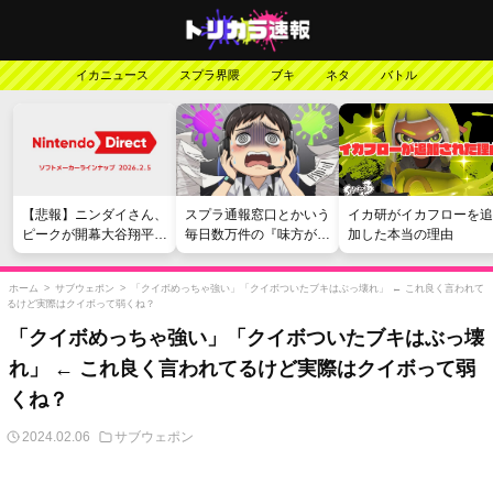
イカニュース
スプラ界隈
ブキ
ネタ
バトル
【悲報】ニンダイさん、
スプラ通報窓口とかいう
イカ研がイカフローを追
ピークが開幕大谷翔平の
毎日数万件の『味方が弱
加した本当の理由
がっかりダイレクトだっ
い』愚痴を読まされる苦
たと言われてしまう
行
ホーム
>
サブウェポン
>
「クイボめっちゃ強い」「クイボついたブキはぶっ壊れ」 ← これ良く言われて
るけど実際はクイボって弱くね？
「クイボめっちゃ強い」「クイボついたブキはぶっ壊
れ」 ← これ良く言われてるけど実際はクイボって弱
くね？
2024.02.06
サブウェポン