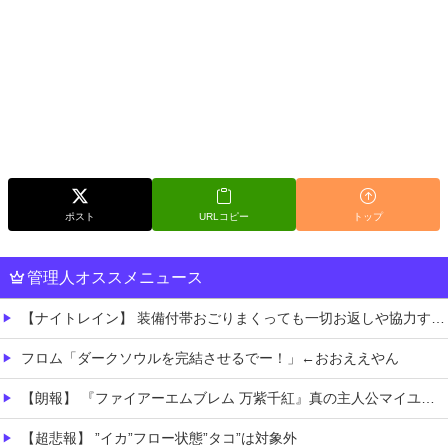
ポスト
URLコピー
トップ
管理人オススメニュース
【ナイトレイン】 装備付帯おごりまくっても一切お返しや協力する気がないプレイヤーいるけど…
フロム「ダークソウルを完結させるでー！」←おおええやん
【朗報】 『ファイアーエムブレム 万紫千紅』真の主人公マイユニはキャラメイクが可能
【超悲報】 ”イカ”フロー状態”タコ”は対象外