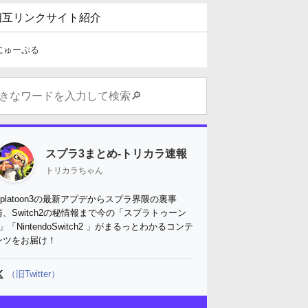
相互リンクサイト紹介
にゅーぷる
スプラ3まとめ-トリカラ速報
トリカラちゃん
Splatoon3の最新アプデからスプラ界隈の裏事
情、Switch2の秘情報まで今の「スプラトゥーン
3」「NintendoSwitch2 」がまるっとわかるコンテ
ンツをお届け！
（旧Twitter）