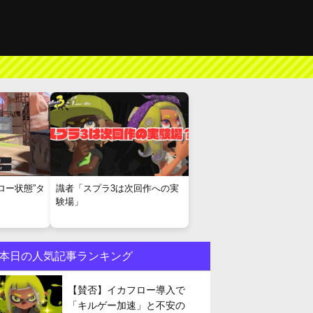
ロー状態”タ
識者「スプラ3は次回作への実
験場」
本日の人気記事ランキング
【賛否】イカフロー導入で
「キルゲー加速」と不安の