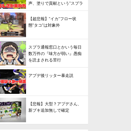
声、塗りで貢献という”スプラ
らしさ”は失われてしまうのか
【超悲報】”イカ”フロー状
態”タコ”は対象外
スプラ通報窓口とかいう毎日
数万件の『味方が弱い』愚痴
を読まされる苦行
アプデ後リッター暴走説
【悲報】大型？アプデさん、
新ブキ追加無しで確定