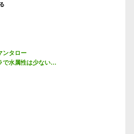
る
マンタロー
ラで水属性は少ない…