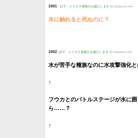
1001
:
以下、トリカラ速報がお届けします
ID:Splatoon.net
水に触れると死ぬのに？
1002
:
以下、トリカラ速報がお届けします
ID:Splatoon.net
水が苦手な種族なのに水攻撃強化と
↑
フウカとのバトルステージが水に囲
ら……？
↑