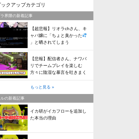
ピックアップカテゴリ
プラ界隈の新着記事
【超悲報】リオラchさん、キ
ャバ嬢に「ちょと臭かった
」と晒されてしまう
【悲報】配信者さん、ナワバ
リでチームプレイを楽しむ
方々に陰湿な暴言を吐きまく
ってしまう
もっと見る »
トルの新着記事
イカ研がイカフローを追加し
た本当の理由