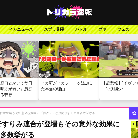
イカニュース
スプラ界隈
バトル
ブキ
フェス
報窓口とかいう毎日
イカ研がイカフローを追加し
【超悲報】”イカ”フ
『味方が弱い』愚痴
た本当の理由
コ”は対象外
れる苦行
合が登場もその意外な効果に「何故？」と疑問視する声が多数挙がる
ですりみ連合が登場もその意外な効果に
1
が多数挙がる