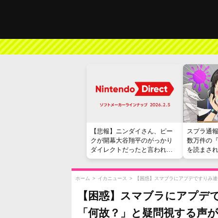
【悲報】ニンダイさん、ピー
スプラ通
クが開幕大谷翔平のがっかり
数万件の
ダイレクトだったと言われて
を読まさ
しまう
ホーム
>
イカニュース
>
【困惑】スマブラにアプデですりみ連
【困惑】スマブラにアプデ
「何故？」と疑問視する声