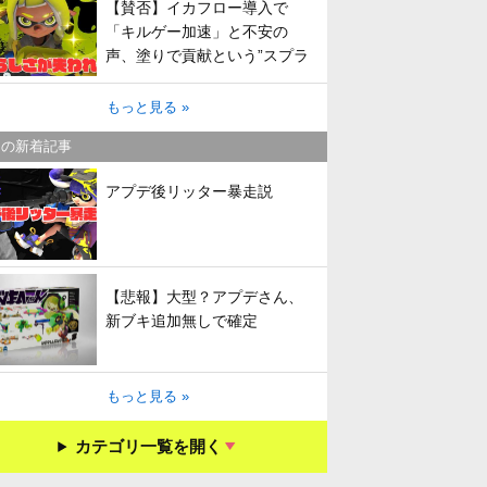
【賛否】イカフロー導入で
「キルゲー加速」と不安の
声、塗りで貢献という”スプラ
らしさ”は失われてしまうのか
もっと見る »
キの新着記事
アプデ後リッター暴走説
【悲報】大型？アプデさん、
新ブキ追加無しで確定
もっと見る »
カテゴリ一覧を開く