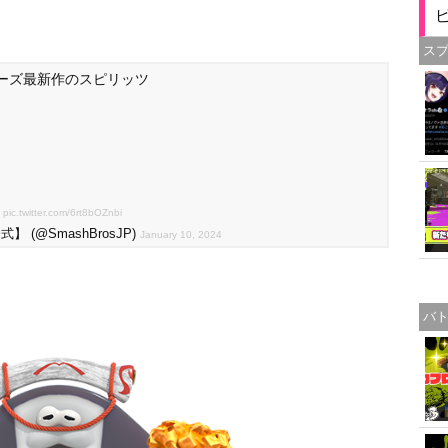
ス
ーズ最新作のスピリッツ
pic.twitter.com/6rt8bOZnbi
(@SmashBrosJP)
January 10, 2024
バ