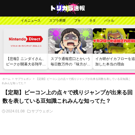
イカニュース
スプラ界隈
ブキ
ネタ
バトル
【悲報】ニンダイさん、
スプラ通報窓口とかいう
イカ研がイカフローを追
ピークが開幕大谷翔平の
毎日数万件の『味方が弱
加した本当の理由
がっかりダイレクトだっ
い』愚痴を読まされる苦
たと言われてしまう
行
ホーム
>
サブウェポン
>
【定期】ビーコン上の点々で残りジャンプが出来る回数を表している豆知識こ
れみんな知ってた？
【定期】ビーコン上の点々で残りジャンプが出来る回
数を表している豆知識これみんな知ってた？
2024.01.08
サブウェポン