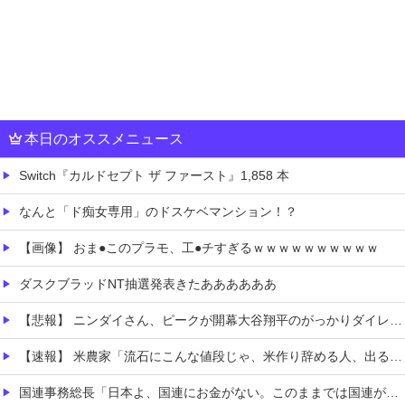
本日のオススメニュース
Switch『カルドセプト ザ ファースト』1,858 本
なんと「ド痴女専用」のドスケベマンション！？
【画像】 おま●このプラモ、工●チすぎるｗｗｗｗｗｗｗｗｗｗ
ダスクブラッドNT抽選発表きたああああああ
【悲報】 ニンダイさん、ピークが開幕大谷翔平のがっかりダイレクトだったと言われてしまう
【速報】 米農家「流石にこんな値段じゃ、米作り辞める人、出るんじゃないかなあ？？」
国連事務総長「日本よ、国連にお金がない。このままでは国連が完全崩壊する。助けろ」