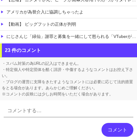
アメリカが為替介入に協調しちゃったよ
【動画】 ビッグフットの正体が判明
にじさんじ「緑仙」謝罪と募集を一緒にして怒られる「VTuberが歌ってこなかった埋もれた曲」ボカロPの抗議で歌ってみた非公開になること心配する声
【恐怖】 東名高速で結婚式の衣装合わせに向かっていた夫婦の車に何度も何度も追突した60歳の男がヤバすぎる…こんなのに遭遇したらどうすればいいの？
23 件のコメント
近所のコープにいる爺さん、隙あらば他人のカゴに商品を入れようとする
・スパム対策の為URLの記入はできません。
・特定個人や特定団体を酷く誹謗・中傷するようなコメントはお控え下さ
い。
・ブログの運営に支障をきたすようなコメントには必要に応じて法的措置
をとる場合があります。あらかじめご理解ください。
※コメントの反映には少しお時間をいただく場合があります。
Powered by livedoor 相互RSS