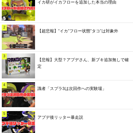
イカ研がイカフローを追加した本当の理由
2
【超悲報】”イカ”フロー状態”タコ”は対象外
3
【悲報】大型？アプデさん、新ブキ追加無しで確
定
4
識者「スプラ3は次回作への実験場」
5
アプデ後リッター暴走説