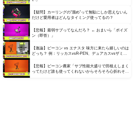
【疑問】カーリングの”溜め”って無駄にしか思えないん
だけど愛用者はどんなタイミング使ってるの？
【悲報】最弱サブってなんだろ？ ← おまいら「ポイズ
ン（即答）」
【激論】ビーコン vs エナスタ 味方に来たら嬉しいのは
どっち？ 例：リッカスvsR-PEN、デュアカスvsザミナ
ー、ドライブデコvsZAP
【悲報】ビーコン農家「サブ性能大盛りで田植えしまく
ってたけど誰も使ってくれないからそろそろ心折れそ
う」