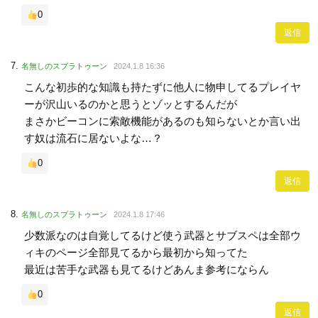
0
返信
名無しのスプラトゥーン
2024.1.8 16:36
こんな初歩的な知識も持たずに他人に物申してるプレイヤ
ーが沢山いるのかと思うとゾッとするんだが
まさかビーコンに索敵機能があるのも知らないとか言い出
す奴は流石に居ないよな…？
0
返信
名無しのスプラトゥーン
2024.1.8 17:46
少数派なのは自覚してるけど使う武器とサブスペは全部ウ
ィキのページ全部見てるから最初から知ってた
最近は苦手な武器も見てるけどあんま参考にならん
0
返信