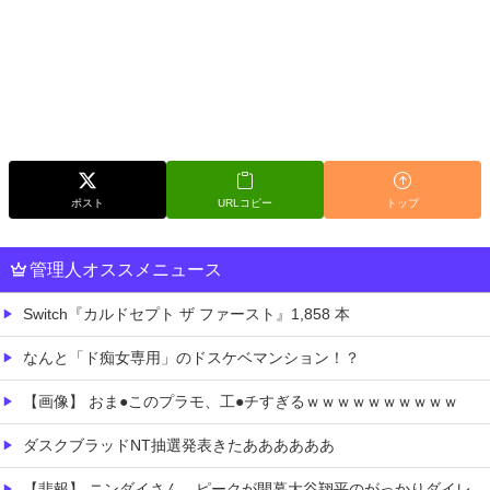
ポスト
URLコピー
トップ
管理人オススメニュース
Switch『カルドセプト ザ ファースト』1,858 本
なんと「ド痴女専用」のドスケベマンション！？
【画像】 おま●このプラモ、工●チすぎるｗｗｗｗｗｗｗｗｗｗ
ダスクブラッドNT抽選発表きたああああああ
【悲報】 ニンダイさん、ピークが開幕大谷翔平のがっかりダイレクトだったと言われてしまう