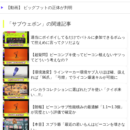
【動画】 ビッグフットの正体が判明
【恐怖】 東名高速で結婚式の衣装合わせに向かっていた夫婦の車に何度も何度も追突した60歳の男がヤバすぎる…こんなのに遭遇したらどうすればいいの？
「サブウェポン」の関連記事
近所のコープにいる爺さん、隙あらば他人のカゴに商品を入れようとする
適当にポイポイしてるだけでバトルに参加できるボムっ
て控えめに言ってクソだよな
【超疑問】ビーコンブキ使ってビーコン植えないヤツっ
てどういう考えなの？
【環境激変】ラインマーカー環境サブ入りほぼ確、扱え
Powered by livedoor 相互RSS
れば「96爪」「弓燈」でライコン爆速キルが可能に
バンカラコレクションに選ばれたブキ使い「クイボ来
い…!!」
【朗報】ビーコンサブ性能積みの最適解「1.1〜1.3個」
が完璧という評価で確定か
【本音】スプラ爺「最近の若いもんはビーコンを壊さな
い」