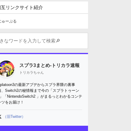
相互リンクサイト紹介
にゅーぷる
スプラ3まとめ-トリカラ速報
トリカラちゃん
Splatoon3の最新アプデからスプラ界隈の裏事
情、Switch2の秘情報まで今の「スプラトゥーン
3」「NintendoSwitch2 」がまるっとわかるコンテ
ンツをお届け！
（旧Twitter）