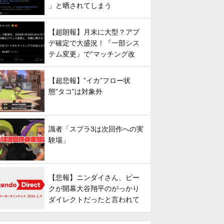
」と晒されてしまう
【超朗報】月末に大型？アプ
デ確定で大盛況！『一部シス
テム変更』で”マッチング改
善”への期待が高まる
【超悲報】”イカ”フロー状
態”タコ”は対象外
識者「スプラ3は次回作への実
験場」
【悲報】ニンダイさん、ピー
クが開幕大谷翔平のがっかり
ダイレクトだったと言われて
しまう