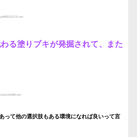
D:p8M3311C0
.net
代わる塗りブキが発掘されて、また
よ
:tmvLhttNM
.net
あって他の選択肢もある環境になれば良いって言