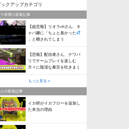
ピックアップカテゴリ
プラ界隈の新着記事
【超悲報】リオラchさん、キ
ャバ嬢に「ちょと臭かった
」と晒されてしまう
【悲報】配信者さん、ナワバ
リでチームプレイを楽しむ
方々に陰湿な暴言を吐きまく
ってしまう
もっと見る »
トルの新着記事
イカ研がイカフローを追加し
た本当の理由