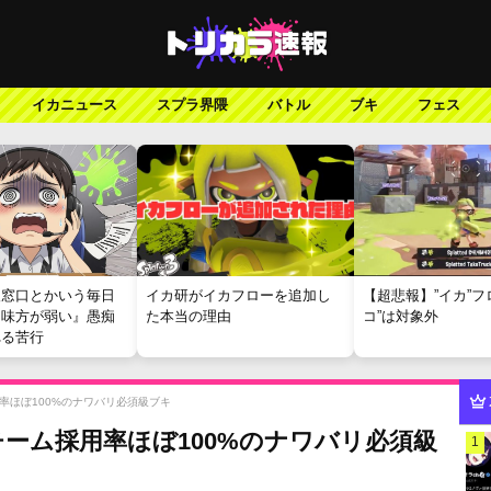
イカニュース
スプラ界隈
バトル
ブキ
フェス
報窓口とかいう毎日
イカ研がイカフローを追加し
【超悲報】”イカ”フ
『味方が弱い』愚痴
た本当の理由
コ”は対象外
れる苦行
率ほぼ100%のナワバリ必須級ブキ
ーム採用率ほぼ100%のナワバリ必須級
1