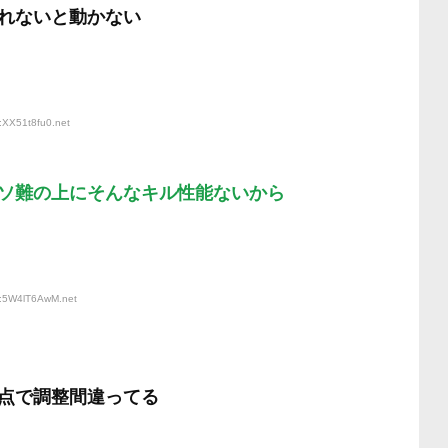
れないと動かない
:XX51t8fu0
.net
ソ難の上にそんなキル性能ないから
D:5W4lT6AwM
.net
点で調整間違ってる