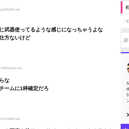
:gxaiS15k0
.net
・
じ武器使ってるような感じになっちゃうよな
仕方ないけど
D:TQFKEIbp0
.net
らな
チームに1枠確定だろ
:XX51t8fu0
.net