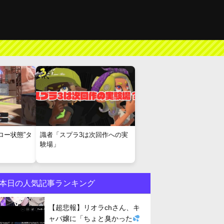
ロー状態”タ
識者「スプラ3は次回作への実
験場」
本日の人気記事ランキング
【超悲報】リオラchさん、キ
ャバ嬢に「ちょと臭かった