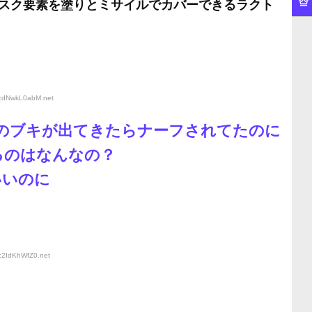
スク要素を塗りとミサイルでカバーできるラクト
D:dNwkL0abM
.net
ルのブキが出てきたらナーフされてたのに
るのはなんなの？
いいのに
D:2IdKhWfZ0
.net