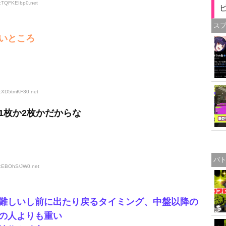
D:TQFKEIbp0
.net
ス
いところ
D:XD5tmKF30
.net
1枚か2枚かだからな
バ
ID:EBOhS/JW0
.net
難しいし前に出たり戻るタイミング、中盤以降の
の人よりも重い