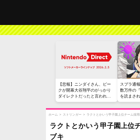
【悲報】ニンダイさん、ピー
スプラ通
クが開幕大谷翔平のがっかり
数万件の
ダイレクトだったと言われて
を読まさ
しまう
ホーム
>
ストリンガー
>
ラクトとかいう甲子園上位チーム採用
ラクトとかいう甲子園上位チ
ブキ