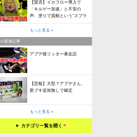
【賛否】イカフロー導入で
「キルゲー加速」と不安の
声、塗りで貢献という”スプラ
らしさ”は失われてしまうのか
もっと見る »
キの新着記事
アプデ後リッター暴走説
【悲報】大型？アプデさん、
新ブキ追加無しで確定
もっと見る »
カテゴリ一覧を開く