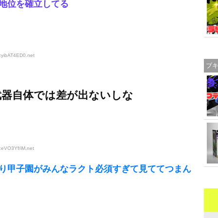
地位を確立してる
D:yibAT4ED0
.net
ブ
武器自体では差が出ないしな
:eVO3Yf/iM
.net
り甲子園がみんなラクト必須すぎて見ててつまん