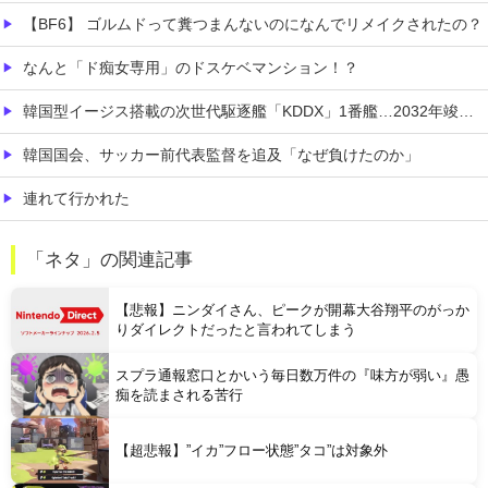
【BF6】 ゴルムドって糞つまんないのになんでリメイクされたの？
なんと「ド痴女専用」のドスケベマンション！？
韓国型イージス搭載の次世代駆逐艦「KDDX」1番艦…2032年竣工と公示！
韓国国会、サッカー前代表監督を追及「なぜ負けたのか」
連れて行かれた
【コンゴ】 エボラ出血熱、感染3600人…過去最大の流行に
「ネタ」の関連記事
【画像】坂道女子のバスト一覧ｗｗｗｗｗｗｗｗｗｗｗｗwｗｗｗｗ
【悲報】ニンダイさん、ピークが開幕大谷翔平のがっか
りダイレクトだったと言われてしまう
スプラ通報窓口とかいう毎日数万件の『味方が弱い』愚
痴を読まされる苦行
Powered by livedoor 相互RSS
【超悲報】”イカ”フロー状態”タコ”は対象外