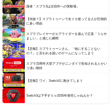
識者「スプラ3は次回作への実験場」
【何故？】スプラトゥーンで女イカ使ってる人が圧倒的
に多い理由
スプラプレイヤーがエアライダーを遊んで正直「うらや
ましい」と感じた瞬間
【悲報】スプラトゥーンさん、「他にすることない
の？」と言われる扱いのゲームになってしまう
スプラ33周年大型アプデがニンダイで告知されるとかい
う淡い期待
【悲報】ワイ、Switch2に飽きてしまう
Switch3は下手すりゃ2035年発売じゃねえか？