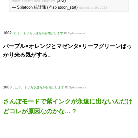
(2/2)
#note
https://t.co/R7tRNjtKWo
— Splatoon 統計課 (@splatoon_stat)
November 26, 2023
1002
:
以下、トリカラ速報がお届けします
ID:Splatoon.net
パープル×オレンジとマゼンタ×リーフグリーンばっ
かり来る気がする。
1003
:
以下、トリカラ速報がお届けします
ID:Splatoon.net
さんぽモードで紫インクが永遠に出ないんだけ
どコレが原因なのかな…？