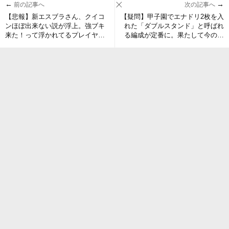
←
→
前の記事へ
次の記事へ
【悲報】新エスブラさん、クイコ
【疑問】甲子園でエナドリ2枚を入
ンほぼ出来ない説が浮上。強ブキ
れた「ダブルスタンド」と呼ばれ
来た！って浮かれてるプレイヤー
る編成が定番に。果たして今のエ
はコレ見ても同じこと言えるの？
ナジースタンドに弱体化は必要な
のか