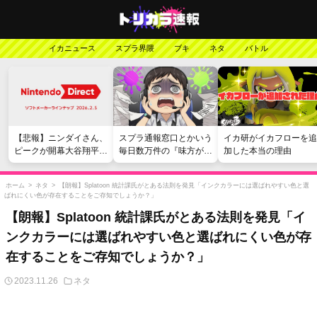
イカニュース
スプラ界隈
ブキ
ネタ
バトル
【悲報】ニンダイさん、
スプラ通報窓口とかいう
イカ研がイカフローを追
ピークが開幕大谷翔平の
毎日数万件の『味方が弱
加した本当の理由
がっかりダイレクトだっ
い』愚痴を読まされる苦
たと言われてしまう
行
ホーム
>
ネタ
>
【朗報】Splatoon 統計課氏がとある法則を発見「インクカラーには選ばれやすい色と選
ばれにくい色が存在することをご存知でしょうか？」
【朗報】Splatoon 統計課氏がとある法則を発見「イ
ンクカラーには選ばれやすい色と選ばれにくい色が存
在することをご存知でしょうか？」
2023.11.26
ネタ