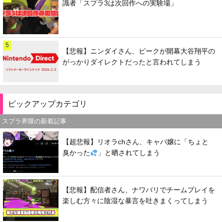
識者「スプラ3は次回作への実験場」
5
【悲報】ニンダイさん、ピークが開幕大谷翔平の
がっかりダイレクトだったと言われてしまう
ピックアップカテゴリ
スプラ界隈の新着記事
【超悲報】リオラchさん、キャバ嬢に「ちょと
臭かった
」と晒されてしまう
【悲報】配信者さん、ナワバリでチームプレイを
楽しむ方々に陰湿な暴言を吐きまくってしまう