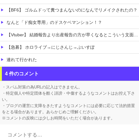
【BF6】 ゴルムドって糞つまんないのになんでリメイクされたの？
なんと「ド痴女専用」のドスケベマンション！？
【Vtuber】 結婚報告より出産報告の方が早くなるとこういう文面になるんか
【急募】 ホロライブ→にじさんじ→ぶいすぽ
連れて行かれた
【コンゴ】 エボラ出血熱、感染3600人…過去最大の流行に
4 件のコメント
【画像】坂道女子のバスト一覧ｗｗｗｗｗｗｗｗｗｗｗｗwｗｗｗｗ
・スパム対策の為URLの記入はできません。
・特定個人や特定団体を酷く誹謗・中傷するようなコメントはお控え下さ
い。
・ブログの運営に支障をきたすようなコメントには必要に応じて法的措置
をとる場合があります。あらかじめご理解ください。
※コメントの反映には少しお時間をいただく場合があります。
Powered by livedoor 相互RSS