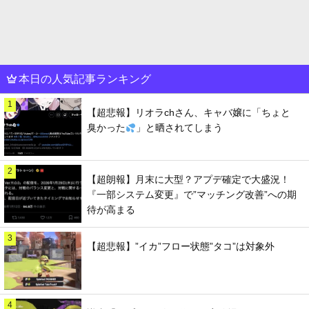
本日の人気記事ランキング
1
【超悲報】リオラchさん、キャバ嬢に「ちょと
臭かった
」と晒されてしまう
2
【超朗報】月末に大型？アプデ確定で大盛況！
『一部システム変更』で”マッチング改善”への期
待が高まる
3
【超悲報】”イカ”フロー状態”タコ”は対象外
4