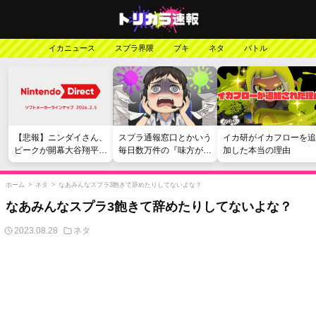
イカニュース
スプラ界隈
ブキ
ネタ
バトル
【悲報】ニンダイさん、
スプラ通報窓口とかいう
イカ研がイカフローを追
ピークが開幕大谷翔平の
毎日数万件の『味方が弱
加した本当の理由
がっかりダイレクトだっ
い』愚痴を読まされる苦
たと言われてしまう
行
ホーム
>
ネタ
>
なあみんなスプラ3飽きて辞めたりしてないよな？
なあみんなスプラ3飽きて辞めたりしてないよな？
2023.08.28
ネタ