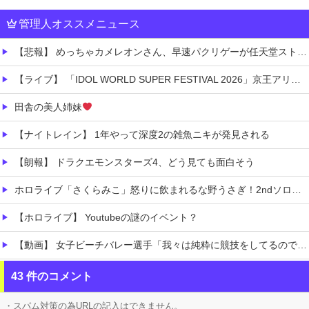
管理人オススメニュース
【悲報】 めっちゃカメレオンさん、早速パクリゲーが任天堂ストアに登場してしまう……
【ライブ】 「IDOL WORLD SUPER FESTIVAL 2026」京王アリーナTOKYO開催決定
田舎の美人姉妹
【ナイトレイン】 1年やって深度2の雑魚ニキが発見される
【朗報】 ドラクエモンスターズ4、どう見ても面白そう
ホロライブ「さくらみこ」怒りに飲まれるな野うさぎ！2ndソロライブで犯行予告「咲き乱れみこち」一線を越えた発言に一部35Pが酷いこと言うなと怒る
【ホロライブ】 Youtubeの謎のイベント？
【動画】 女子ビーチバレー選手「我々は純粋に競技をしてるので性的な目で見ないでください！！」
【炎上】 居酒屋『6人で4939円』の会計に賛否→なんG民の投票結果が笑えるｗｗｗ
43 件のコメント
【有能】 政府「トラックはサービスエリア利用有料化すればサボらず走るし流問題解決じゃね？」
・スパム対策の為URLの記入はできません。