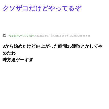
クソザコだけどやってるぞ
12
:
なまえをいれてください
2023/08/27(日) 21:02:16.94 ID:2zYzCB88a
.net
3から始めたけどs+上がった瞬間15連敗とかしてや
めたわ
味方運ゲーすぎ