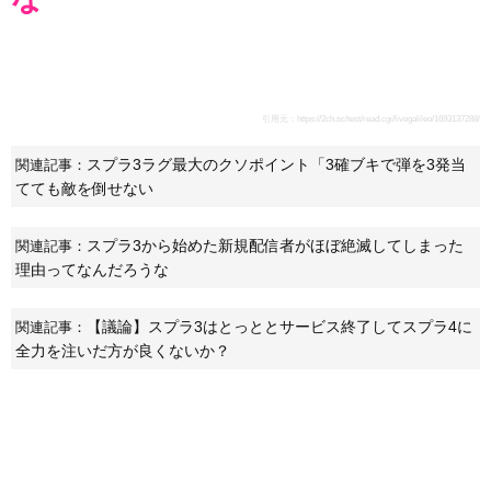
引用元：
https://2ch.sc/test/read.cgi/livegalileo/1693137288/
スプラ3ラグ最大のクソポイント「3確ブキで弾を3発当
関連記事：
てても敵を倒せない
スプラ3から始めた新規配信者がほぼ絶滅してしまった
関連記事：
理由ってなんだろうな
【議論】スプラ3はとっととサービス終了してスプラ4に
関連記事：
全力を注いだ方が良くないか？