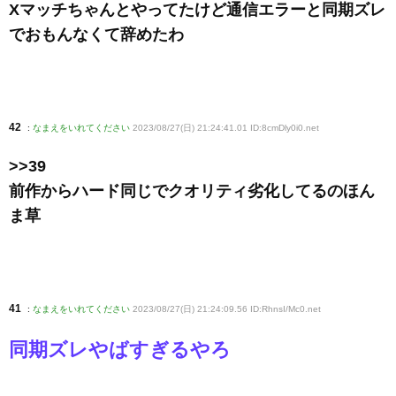
Xマッチちゃんとやってたけど通信エラーと同期ズレ
でおもんなくて辞めたわ
42
:
なまえをいれてください
2023/08/27(日) 21:24:41.01 ID:8cmDly0i0
.net
>>39
前作からハード同じでクオリティ劣化してるのほん
ま草
41
:
なまえをいれてください
2023/08/27(日) 21:24:09.56 ID:RhnsI/Mc0
.net
同期ズレやばすぎるやろ