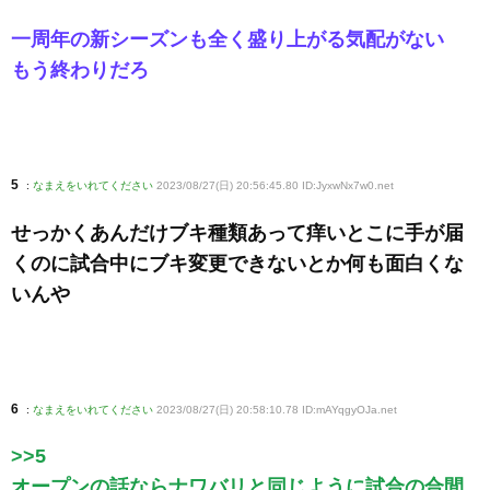
一周年の新シーズンも全く盛り上がる気配がない
もう終わりだろ
5
:
なまえをいれてください
2023/08/27(日) 20:56:45.80 ID:JyxwNx7w0
.net
せっかくあんだけブキ種類あって痒いとこに手が届
くのに試合中にブキ変更できないとか何も面白くな
いんや
6
:
なまえをいれてください
2023/08/27(日) 20:58:10.78 ID:mAYqgyOJa
.net
>>5
オープンの話ならナワバリと同じように試合の合間