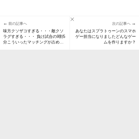
←
→
前の記事へ
次の記事へ
味方クソザコすぎる・・・敵クソ
あなたはスプラトゥーンのスマホ
ラグすぎる・・・ 負け試合の9割5
ゲー担当になりましたどんなゲー
分こういったマッチングが占めて
ムを作りますか？
しまっている現状への不満がヤバ
い