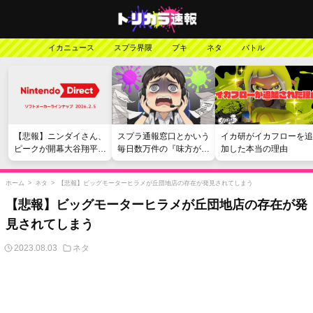
イカニュース
スプラ界隈
ブキ
ネタ
バトル
【悲報】ニンダイさん、
スプラ通報窓口とかいう
イカ研がイカフローを追
ピークが開幕大谷翔平の
毎日数万件の『味方が弱
加した本当の理由
がっかりダイレクトだっ
い』愚痴を読まされる苦
たと言われてしまう
行
ホーム
>
ネタ
>
【悲報】ビッグモーターヒラメが丘団地店の存在が発見されてしまう
【悲報】ビッグモーターヒラメが丘団地店の存在が発
見されてしまう
2023.08.03
ネタ