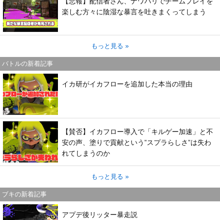
【悲報】配信者さん、ナワバリでチームプレイを
楽しむ方々に陰湿な暴言を吐きまくってしまう
もっと見る »
バトルの新着記事
イカ研がイカフローを追加した本当の理由
【賛否】イカフロー導入で「キルゲー加速」と不
安の声、塗りで貢献という”スプラらしさ”は失わ
れてしまうのか
もっと見る »
ブキの新着記事
アプデ後リッター暴走説