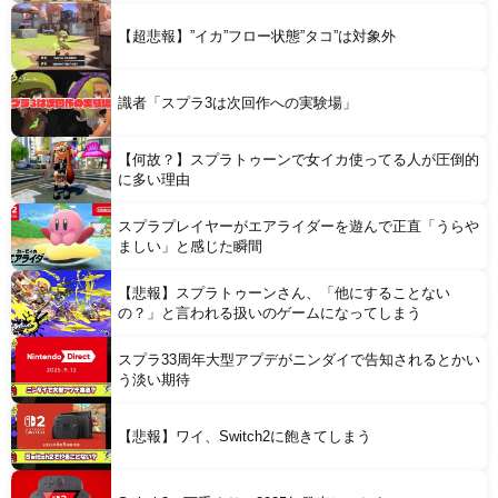
Powered by livedoor 相互RSS
【超悲報】”イカ”フロー状態”タコ”は対象外
識者「スプラ3は次回作への実験場」
【何故？】スプラトゥーンで女イカ使ってる人が圧倒的
に多い理由
スプラプレイヤーがエアライダーを遊んで正直「うらや
ましい」と感じた瞬間
【悲報】スプラトゥーンさん、「他にすることない
の？」と言われる扱いのゲームになってしまう
スプラ33周年大型アプデがニンダイで告知されるとかい
う淡い期待
【悲報】ワイ、Switch2に飽きてしまう