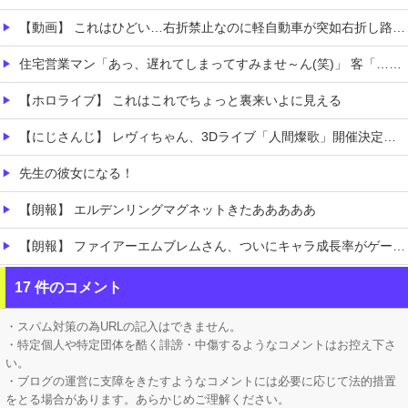
【動画】 これはひどい…右折禁止なのに軽自動車が突如右折し路面電車と衝突→乗ってた三人組が車を捨て逃走ｗｗｗｗｗｗ
住宅営業マン「あっ、遅れてしまってすみませ～ん(笑)」 客「…今日、契約日ですよね？」→こうなるｗｗｗ
【ホロライブ】 これはこれでちょっと裏来いよに見える
【にじさんじ】 レヴィちゃん、3Dライブ「人間燦歌」開催決定！ゲスト8名も発表『歌うまバイキングなゲストや』【8/18(火)21:00】
先生の彼女になる！
【朗報】 エルデンリングマグネットきたあああああ
【朗報】 ファイアーエムブレムさん、ついにキャラ成長率がゲーム内で見れるようになる
Switch2版『モンハンワイルズ』の動作環境が判明！
17 件のコメント
【ガークリ】 正統派だけど、デッッッカって感じの水着のマネ、ラファエ口、セッシュウへの反応！！！
・スパム対策の為URLの記入はできません。
・特定個人や特定団体を酷く誹謗・中傷するようなコメントはお控え下さ
い。
・ブログの運営に支障をきたすようなコメントには必要に応じて法的措置
をとる場合があります。あらかじめご理解ください。