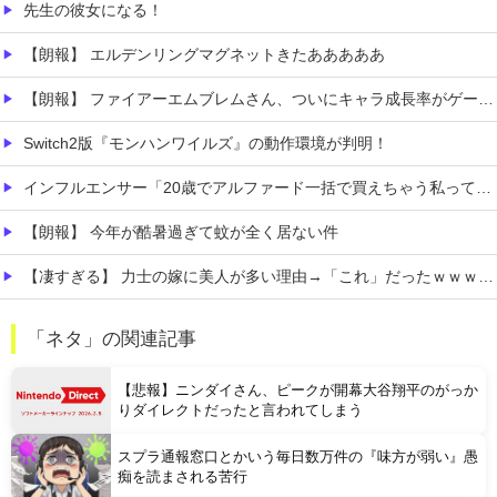
先生の彼女になる！
【朗報】 エルデンリングマグネットきたあああああ
【朗報】 ファイアーエムブレムさん、ついにキャラ成長率がゲーム内で見れるようになる
Switch2版『モンハンワイルズ』の動作環境が判明！
インフルエンサー「20歳でアルファード一括で買えちゃう私って素敵」
【朗報】 今年が酷暑過ぎて蚊が全く居ない件
【凄すぎる】 力士の嫁に美人が多い理由→「これ」だったｗｗｗｗｗｗｗ
【動画】 これはひどい…右折禁止なのに軽自動車が突如右折し路面電車と衝突→乗ってた三人組が車を捨て逃走ｗｗｗｗｗｗ
「ネタ」の関連記事
住宅営業マン「あっ、遅れてしまってすみませ～ん(笑)」 客「…今日、契約日ですよね？」→こうなるｗｗｗ
【悲報】ニンダイさん、ピークが開幕大谷翔平のがっか
りダイレクトだったと言われてしまう
スプラ通報窓口とかいう毎日数万件の『味方が弱い』愚
痴を読まされる苦行