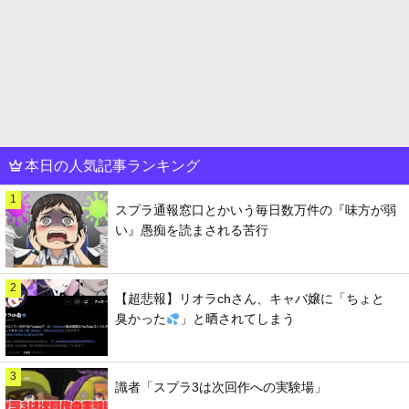
本日の人気記事ランキング
1
スプラ通報窓口とかいう毎日数万件の『味方が弱
い』愚痴を読まされる苦行
2
【超悲報】リオラchさん、キャバ嬢に「ちょと
臭かった
」と晒されてしまう
3
識者「スプラ3は次回作への実験場」