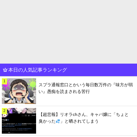
本日の人気記事ランキング
1
スプラ通報窓口とかいう毎日数万件の『味方が弱
い』愚痴を読まされる苦行
2
【超悲報】リオラchさん、キャバ嬢に「ちょと
臭かった
」と晒されてしまう