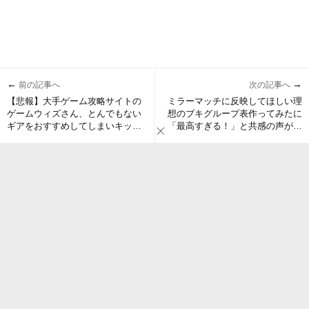
←
→
前の記事へ
次の記事へ
【悲報】大手ゲーム攻略サイトの
ミラーマッチに反映してほしい理
ゲームウィズさん、とんでもない
想のブキグループ表作ってみたに
ギアをおすすめしてしまいキッズ
「最高すぎる！」と共感の声が多
の地雷レベル底上げに貢献
数集まる