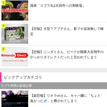
3
識者「スプラ3は次回作への実験場」
4
【悲報】大型？アプデさん、新ブキ追加無しで確
定
5
【悲報】ニンダイさん、ピークが開幕大谷翔平の
がっかりダイレクトだったと言われてしまう
ピックアップカテゴリ
スプラ界隈の新着記事
【超悲報】リオラchさん、キャバ嬢に「ちょと
臭かった
」と晒されてしまう