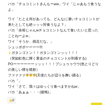
バカ「チョコミントきんもーww」ワイ「じゃあもう食うな
よ」
ワイ「たとえ何があっても、どんなに凄いチョコミントが
来たとしても絶ッッッ対食うなよ？」
バカ「余裕じゃんwチョコミントなんて食いたいと思った
ことねーよw」
ワイ「そうか、残念だな。」
シュッポポーーーー!!!
ガタンゴトン！！ガタンゴトンッッ！！！
（突如虹色に輝く黄金のチョコミントが到着する)
POーーーーーーッッッ！！！ブシュゥゥウウ(色とりどり
の美しい煙を噴射）
ファァァァ
(天使たちが辺りを舞い踊る）
バカ「」
ワイ「さて、我々はゆっくり食べますかねw」
バカ「あぁぁ・・・(後悔)」
0