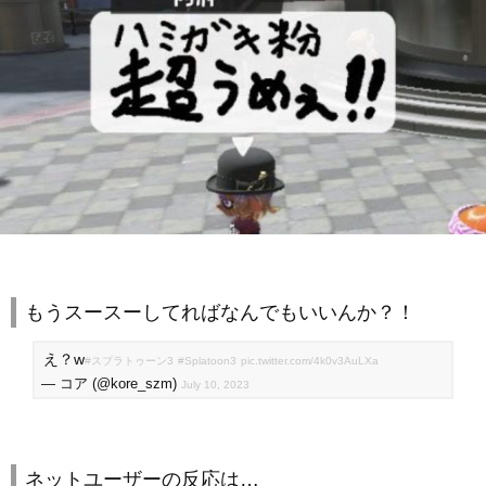
もうスースーしてればなんでもいいんか？！
え？w
#スプラトゥーン3
#Splatoon3
pic.twitter.com/4k0v3AuLXa
— コア (@kore_szm)
July 10, 2023
ネットユーザーの反応は…