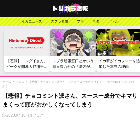
イカニュース
スプラ界隈
ブキ
ネタ
バトル
【悲報】ニンダイさん、
スプラ通報窓口とかいう
イカ研がイカフローを追
ピークが開幕大谷翔平の
毎日数万件の『味方が弱
加した本当の理由
がっかりダイレクトだっ
い』愚痴を読まされる苦
たと言われてしまう
行
ホーム
>
フェス
>
【悲報】チョコミント派さん、スースー成分でキマりまくって頭がおかしくなってし
まう
【悲報】チョコミント派さん、スースー成分でキマり
まくって頭がおかしくなってしまう
2023.07.10
フェス