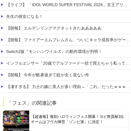
【ライブ】 「IDOL WORLD SUPER FESTIVAL 2026」京王アリーナTOKYO開催決定
先生の彼女になる！
【朗報】 エルデンリングマグネットきたあああああ
【朗報】 ファイアーエムブレムさん、ついにキャラ成長率がゲーム内で見れるようになる
Switch2版『モンハンワイルズ』の動作環境が判明！
インフルエンサー「20歳でアルファード一括で買えちゃう私って素敵」
【朗報】 今年が酷暑過ぎて蚊が全く居ない件
【凄すぎる】 力士の嫁に美人が多い理由→「これ」だったｗｗｗｗｗｗｗ
【動画】 これはひどい…右折禁止なのに軽自動車が突如右折し路面電車と衝突→乗ってた三人組が車を捨て逃走ｗｗｗｗｗｗ
「フェス」の関連記事
住宅営業マン「あっ、遅れてしまってすみませ～ん(笑)」 客「…今日、契約日ですよね？」→こうなるｗｗｗ
【超速報】復刻ハロウィンフェス開幕！ヨビ祭貢献1位
チームはフウカ陣営「ゾンビ派」に決定！