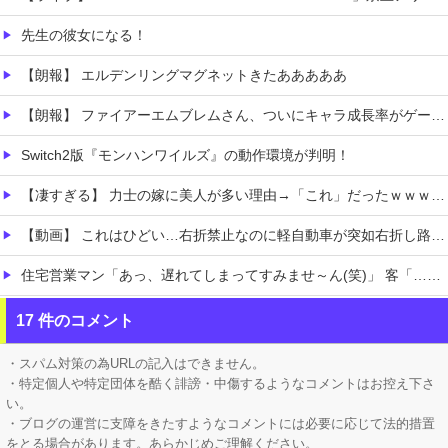
先生の彼女になる！
【朗報】 エルデンリングマグネットきたあああああ
【朗報】 ファイアーエムブレムさん、ついにキャラ成長率がゲーム内で見れるようになる
Switch2版『モンハンワイルズ』の動作環境が判明！
【凄すぎる】 力士の嫁に美人が多い理由→「これ」だったｗｗｗｗｗｗｗ
【動画】 これはひどい…右折禁止なのに軽自動車が突如右折し路面電車と衝突→乗ってた三人組が車を捨て逃走ｗｗｗｗｗｗ
住宅営業マン「あっ、遅れてしまってすみませ～ん(笑)」 客「…今日、契約日ですよね？」→こうなるｗｗｗ
【ホロライブ】 これはこれでちょっと裏来いよに見える
17 件のコメント
【にじさんじ】 レヴィちゃん、3Dライブ「人間燦歌」開催決定！ゲスト8名も発表『歌うまバイキングなゲストや』【8/18(火)21:00】
・スパム対策の為URLの記入はできません。
・特定個人や特定団体を酷く誹謗・中傷するようなコメントはお控え下さ
い。
・ブログの運営に支障をきたすようなコメントには必要に応じて法的措置
をとる場合があります。あらかじめご理解ください。