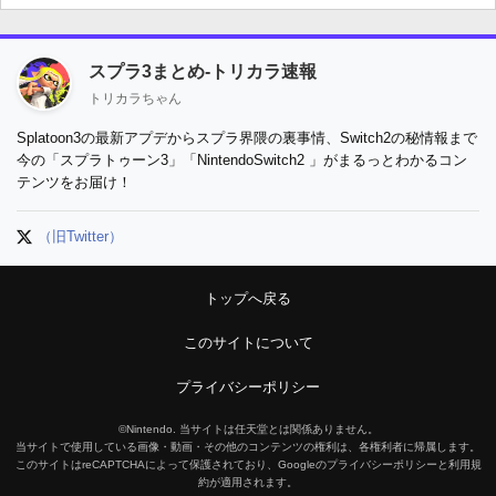
スプラ3まとめ-トリカラ速報
トリカラちゃん
Splatoon3の最新アプデからスプラ界隈の裏事情、Switch2の秘情報まで
今の「スプラトゥーン3」「NintendoSwitch2 」がまるっとわかるコン
テンツをお届け！
（旧Twitter）
トップへ戻る
このサイトについて
プライバシーポリシー
©Nintendo. 当サイトは任天堂とは関係ありません。
当サイトで使用している画像・動画・その他のコンテンツの権利は、各権利者に帰属します。
このサイトはreCAPTCHAによって保護されており、Googleのプライバシーポリシーと利用規
約が適用されます。