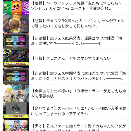
【速報】ハロウィンフェスお題「友だちにするなら？
ゾンビ vs ガイコツ vs ゴースト」開催決定ｷﾀ
━━━━(ﾟ∀ﾟ)━━━━!!
【悲報】最近スプラ3買った人「ウツホちゃんがフェス
Powered by livedoor 相互RSS
で勝ったのってもしかして初じゃね？」
【超速報】旅フェス結果発表、優勝はウツホ陣営「海
派」に決定ｹﾞｿ━━━━くコ:彡━━━━!!
【悲報】フェスさん、ガチのマジでつまらない
【超速報】旅フェス中間発表は超僅差でウツホ陣営「海
派」に！久しぶりのトリカラバトル開始ｹﾞｿ━━━━く
コ:彡━━━━!!
【全裸あり】公式様のすりみ連合イラストがえちえち過
ぎて限界突破
【足りてる？】スーパーサザエとかいう何故か入手困難
になってしまった激レアアイテム
【天才】公式フェス告知イラスト海イカちゃんのフクが