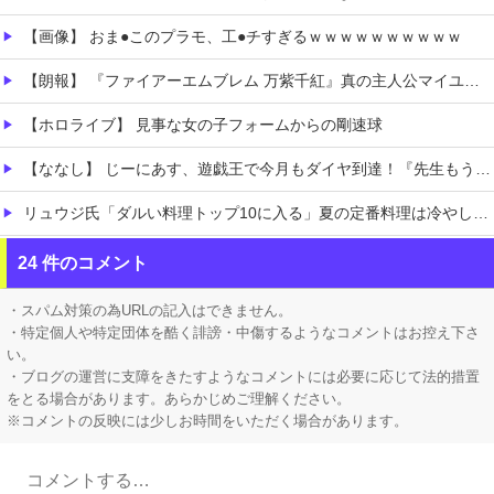
【画像】 おま●このプラモ、工●チすぎるｗｗｗｗｗｗｗｗｗｗ
【朗報】 『ファイアーエムブレム 万紫千紅』真の主人公マイユニはキャラメイクが可能
【ホロライブ】 見事な女の子フォームからの剛速球
【ななし】 じーにあす、遊戯王で今月もダイヤ到達！『先生もう笑うしかなくなっとりますやん』『とんでもないバケモンを産み出してしまった』
リュウジ氏「ダルい料理トップ10に入る」夏の定番料理は冷やし中華 「あり得ないほどダルい」
年間売上が16億4000万円を超える「1人事業者」がAIの支援を受けて2年で約3倍に急増
24 件のコメント
お前ら「女はおっさんより口が臭い！」 ワイ「嘘つけバーカｗ」⇒w
・スパム対策の為URLの記入はできません。
・特定個人や特定団体を酷く誹謗・中傷するようなコメントはお控え下さ
い。
・ブログの運営に支障をきたすようなコメントには必要に応じて法的措置
をとる場合があります。あらかじめご理解ください。
※コメントの反映には少しお時間をいただく場合があります。
Powered by livedoor 相互RSS