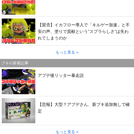
【賛否】イカフロー導入で「キルゲー加速」と不
安の声、塗りで貢献という”スプラらしさ”は失わ
れてしまうのか
もっと見る »
ブキの新着記事
アプデ後リッター暴走説
【悲報】大型？アプデさん、新ブキ追加無しで確
定
もっと見る »