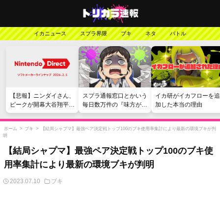
イカニュース
スプラ界隈
ブキ
ネタ
バトル
【悲報】ニンダイさん、
スプラ通報窓口とかいう
イカ研がイカフローを追
ピークが開幕大谷翔平の
毎日数万件の『味方が弱
加した本当の理由
がっかりダイレクトだっ
い』愚痴を読まされる苦
たと言われてしまう
行
ホーム
>
ブキ
>
【結局シャプマ】最強ペア決定戦トップ100のブキ使用率集計により最新の環境ブキが判
明
【結局シャプマ】最強ペア決定戦トップ100のブキ使
用率集計により最新の環境ブキが判明
2023.07.10
ブキ