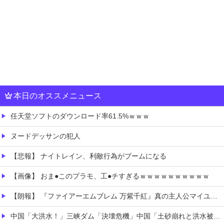
本日のオススメニュース
任天堂ソフトのダウンロード率61.5%ｗｗｗ
ヌードデッサンの犯人
【悲報】 ナイトレイン、利敵行為がブームになる
【画像】 おま●このプラモ、工●チすぎるｗｗｗｗｗｗｗｗｗｗ
【朗報】 『ファイアーエムブレム 万紫千紅』真の主人公マイユニはキャラメイクが可能
中国「大洪水！」三峡ダム「決壊危機」中国「土砂崩れと洪水被害の対策強化！」中国政府「三峡ダム周辺を重点強化」中国ダム「決壊」中国「現場封鎖！（空撮削除」→