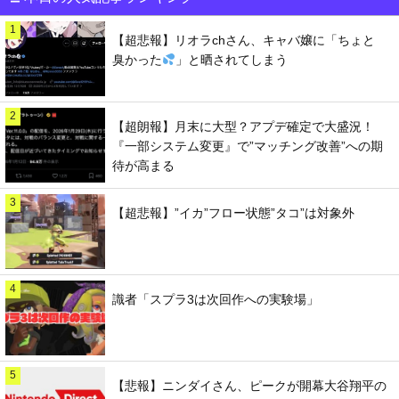
1
【超悲報】リオラchさん、キャバ嬢に「ちょと
臭かった
」と晒されてしまう
2
【超朗報】月末に大型？アプデ確定で大盛況！
『一部システム変更』で”マッチング改善”への期
待が高まる
3
【超悲報】”イカ”フロー状態”タコ”は対象外
4
識者「スプラ3は次回作への実験場」
5
【悲報】ニンダイさん、ピークが開幕大谷翔平の