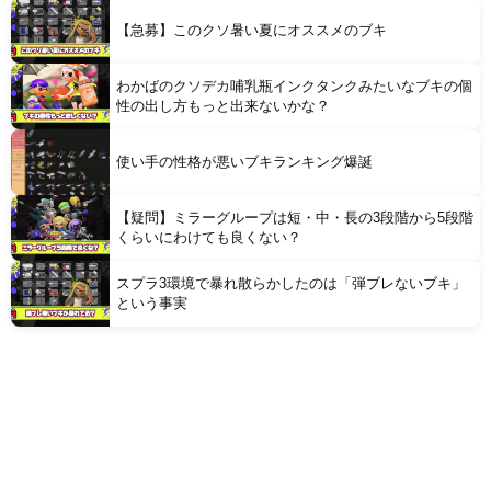
【急募】このクソ暑い夏にオススメのブキ
わかばのクソデカ哺乳瓶インクタンクみたいなブキの個
性の出し方もっと出来ないかな？
使い手の性格が悪いブキランキング爆誕
【疑問】ミラーグループは短・中・長の3段階から5段階
くらいにわけても良くない？
スプラ3環境で暴れ散らかしたのは「弾ブレないブキ」
という事実