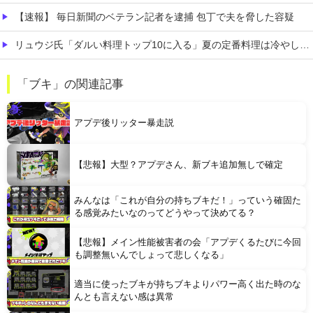
【速報】 毎日新聞のベテラン記者を逮捕 包丁で夫を脅した容疑
リュウジ氏「ダルい料理トップ10に入る」夏の定番料理は冷やし中華 「あり得ないほどダルい」
年間売上が16億4000万円を超える「1人事業者」がAIの支援を受けて2年で約3倍に急増
「ブキ」の関連記事
お前ら「女はおっさんより口が臭い！」 ワイ「嘘つけバーカｗ」⇒w
アプデ後リッター暴走説
【悲報】大型？アプデさん、新ブキ追加無しで確定
みんなは「これが自分の持ちブキだ！」っていう確固た
Powered by livedoor 相互RSS
る感覚みたいなのってどうやって決めてる？
【悲報】メイン性能被害者の会「アプデくるたびに今回
も調整無いんでしょって悲しくなる」
適当に使ったブキが持ちブキよりパワー高く出た時のな
んとも言えない感は異常