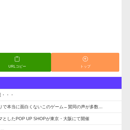
URLコピー
トップ
退・・・
かりで本当に面白くないこのゲーム←賛同の声が多数…
としたPOP UP SHOPが東京・大阪にて開催