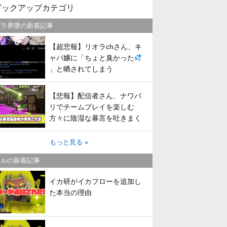
ピックアップカテゴリ
プラ界隈の新着記事
【超悲報】リオラchさん、キ
ャバ嬢に「ちょと臭かった
」と晒されてしまう
【悲報】配信者さん、ナワバ
リでチームプレイを楽しむ
方々に陰湿な暴言を吐きまく
ってしまう
もっと見る »
トルの新着記事
イカ研がイカフローを追加し
た本当の理由