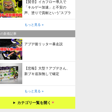
【賛否】イカフロー導入で
「キルゲー加速」と不安の
声、塗りで貢献という”スプラ
らしさ”は失われてしまうのか
もっと見る »
キの新着記事
アプデ後リッター暴走説
【悲報】大型？アプデさん、
新ブキ追加無しで確定
もっと見る »
カテゴリ一覧を開く