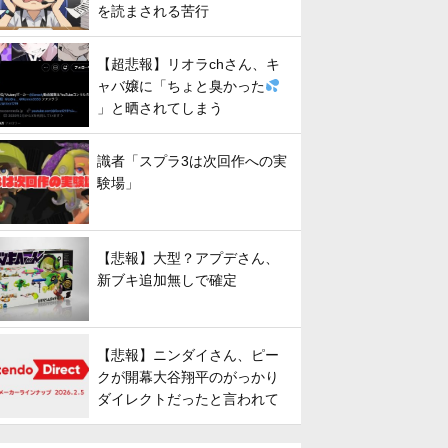
を読まされる苦行
【超悲報】リオラchさん、キ
ャバ嬢に「ちょと臭かった
」と晒されてしまう
識者「スプラ3は次回作への実
験場」
【悲報】大型？アプデさん、
新ブキ追加無しで確定
【悲報】ニンダイさん、ピー
クが開幕大谷翔平のがっかり
ダイレクトだったと言われて
しまう