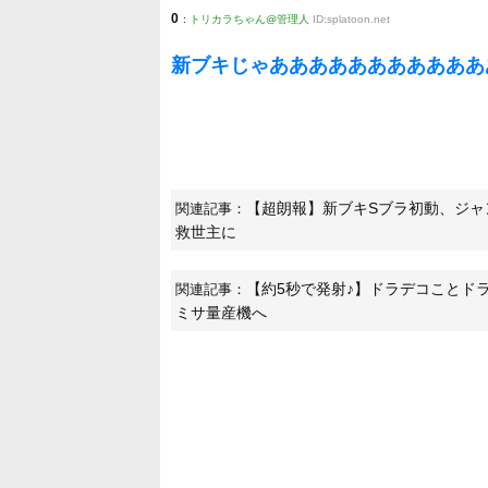
0
:
トリカラちゃん@管理人
ID:splatoon.net
新ブキじゃあああああああああああ
【超朗報】新ブキSブラ初動、ジャ
関連記事：
救世主に
【約5秒で発射♪】ドラデコことドラ
関連記事：
ミサ量産機へ