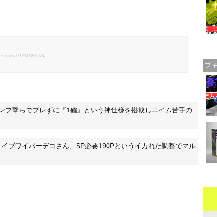
)
itter.com/T9YDM8LA3J
ブ
ンプ撃ちでブレずに『1確』という神仕様を搭載しエイム苦手の
イブワイパーデコさん、SP必要190Pというイカれた調整でマル