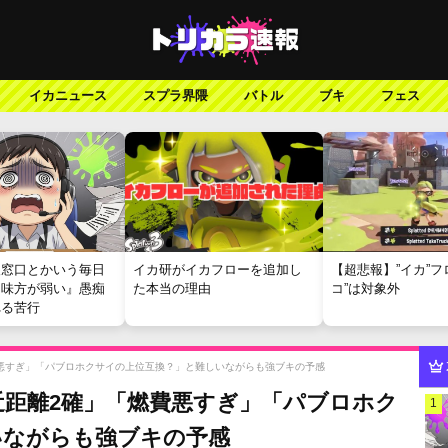
イカニュース
スプラ界隈
バトル
ブキ
フェス
報窓口とかいう毎日
イカ研がイカフローを追加し
【超悲報】”イカ”フ
『味方が弱い』愚痴
た本当の理由
コ”は対象外
れる苦行
悪すぎ」「パブロホクサイの上位互換？」と難しいながらも強ブキの予感
距離2確」「燃費悪すぎ」「パブロホク
1
いながらも強ブキの予感