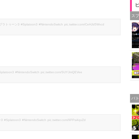
ス
プラトゥーン3
#Splatoon3
#NintendoSwitch
pic.twitter.com/CeHJd5Wvcd
Splatoon3
#NintendoSwitch
pic.twitter.com/SUYJmQEVee
バ
3
#Splatoon3
#NintendoSwitch
pic.twitter.com/9PPsi4qvZd