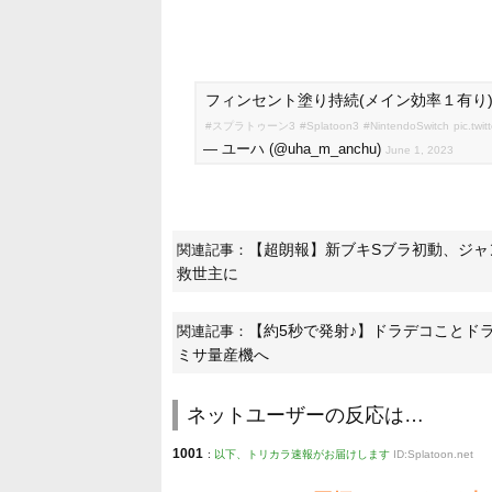
フィンセント塗り持続(メイン効率１有り
#スプラトゥーン3
#Splatoon3
#NintendoSwitch
pic.tw
— ユーハ (@uha_m_anchu)
June 1, 2023
【超朗報】新ブキSブラ初動、ジャ
関連記事：
救世主に
【約5秒で発射♪】ドラデコことドラ
関連記事：
ミサ量産機へ
ネットユーザーの反応は…
1001
:
以下、トリカラ速報がお届けします
ID:Splatoon.net