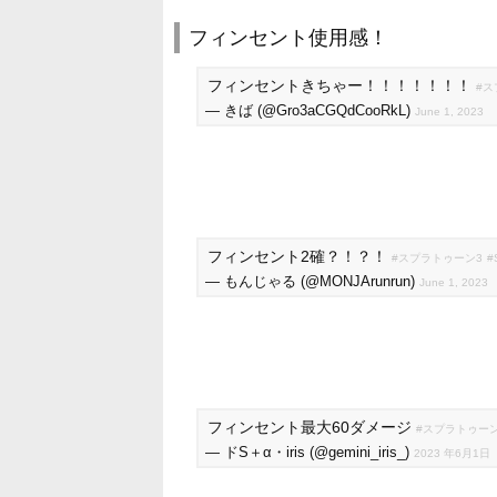
フィンセント使用感！
フィンセントきちゃー！！！！！！！
#ス
— きば (@Gro3aCGQdCooRkL)
June 1, 2023
フィンセント2確？！？！
#スプラトゥーン3
#
— もんじゃる (@MONJArunrun)
June 1, 2023
フィンセント最大60ダメージ
#スプラトゥーン
— ドS＋α・iris (@gemini_iris_)
2023 年6月1日