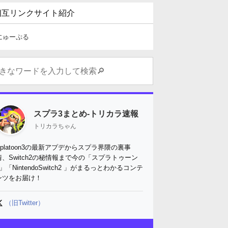
相互リンクサイト紹介
にゅーぷる
スプラ3まとめ-トリカラ速報
トリカラちゃん
Splatoon3の最新アプデからスプラ界隈の裏事
情、Switch2の秘情報まで今の「スプラトゥーン
3」「NintendoSwitch2 」がまるっとわかるコンテ
ンツをお届け！
（旧Twitter）