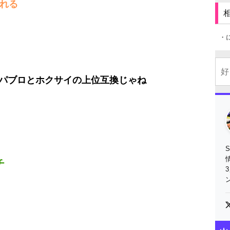
切れる
・
パブロとホクサイの上位互換じゃね
チ