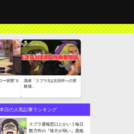
ロー状態”タ
識者「スプラ3は次回作への実
験場」
本日の人気記事ランキング
スプラ通報窓口とかいう毎日
数万件の『味方が弱い』愚痴