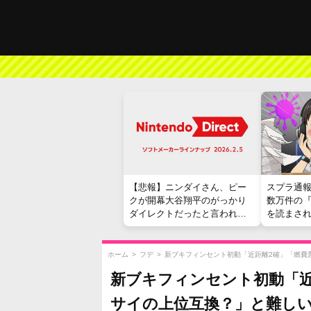
【悲報】ニンダイさん、ピー
スプラ通
クが開幕大谷翔平のがっかり
数万件の
ダイレクトだったと言われて
を読まさ
しまう
ホーム
>
フデ
>
新ブキフィンセント初動「近距離2確」「燃費
新ブキフィンセント初動「近
サイの上位互換？」と難し