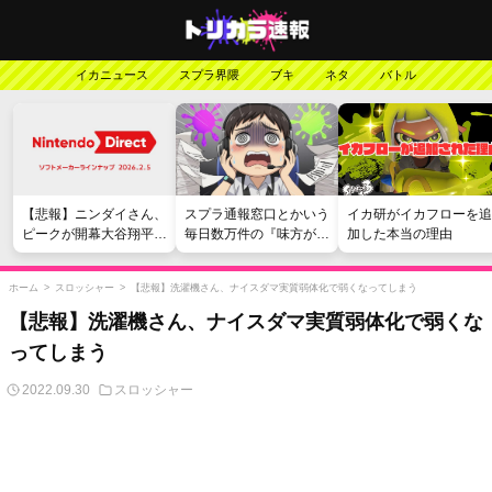
イカニュース
スプラ界隈
ブキ
ネタ
バトル
【悲報】ニンダイさん、
スプラ通報窓口とかいう
イカ研がイカフローを追
ピークが開幕大谷翔平の
毎日数万件の『味方が弱
加した本当の理由
がっかりダイレクトだっ
い』愚痴を読まされる苦
たと言われてしまう
行
ホーム
>
スロッシャー
>
【悲報】洗濯機さん、ナイスダマ実質弱体化で弱くなってしまう
【悲報】洗濯機さん、ナイスダマ実質弱体化で弱くな
ってしまう
2022.09.30
スロッシャー