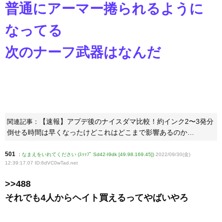
普通にアーマー捲られるように
なってる
次のナーフ武器はなんだ
【速報】アプデ後のナイスダマ比較！約インク2〜3発分
関連記事：
倒せる時間は早くなったけどこれはどこまで影響あるのか…
501
:
なまえをいれてください (ｽｯｯﾌﾟ Sd42-I9dk [49.98.169.45])
2022/09/30(金)
12:39:17.07 ID:6dVC0wTad
.net
>>488
それでも4人からヘイト買えるってやばいやろ