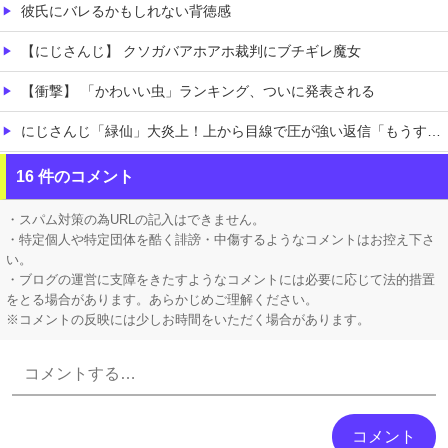
彼氏にバレるかもしれない背徳感
【にじさんじ】 クソガバアホアホ裁判にブチギレ魔女
【衝撃】 「かわいい虫」ランキング、ついに発表される
にじさんじ「緑仙」大炎上！上から目線で圧が強い返信「もうすでに歌ってる」埋もれてる曲を救いたい歌ってみた企画と視聴者に対するSNS投稿が大荒れ
職場の人妻と不倫をして、ついに、、、
16 件のコメント
今iPhone 17 Pro Max買うってあり？
・スパム対策の為URLの記入はできません。
・特定個人や特定団体を酷く誹謗・中傷するようなコメントはお控え下さ
い。
・ブログの運営に支障をきたすようなコメントには必要に応じて法的措置
をとる場合があります。あらかじめご理解ください。
※コメントの反映には少しお時間をいただく場合があります。
Powered by livedoor 相互RSS