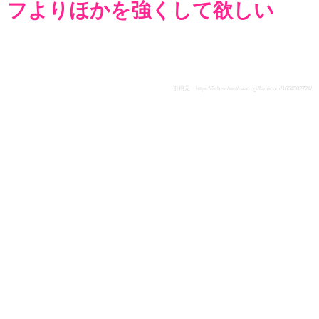
フよりほかを強くして欲しい
引用元：
https://2ch.sc/test/read.cgi/famicom/1664502724/