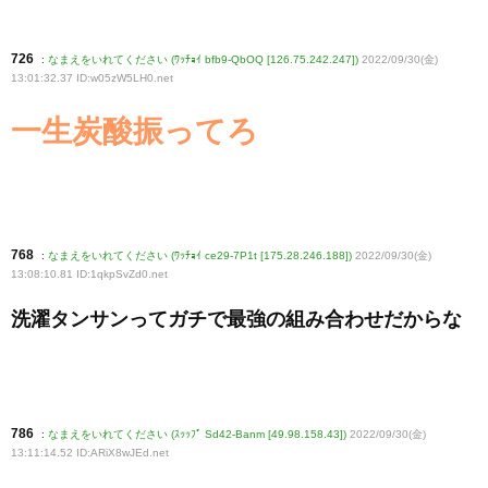
726
:
なまえをいれてください (ﾜｯﾁｮｲ bfb9-QbOQ [126.75.242.247])
2022/09/30(金)
13:01:32.37 ID:w05zW5LH0
.net
一生炭酸振ってろ
768
:
なまえをいれてください (ﾜｯﾁｮｲ ce29-7P1t [175.28.246.188])
2022/09/30(金)
13:08:10.81 ID:1qkpSvZd0
.net
洗濯タンサンってガチで最強の組み合わせだからな
786
:
なまえをいれてください (ｽｯｯﾌﾟ Sd42-Banm [49.98.158.43])
2022/09/30(金)
13:11:14.52 ID:ARiX8wJEd
.net