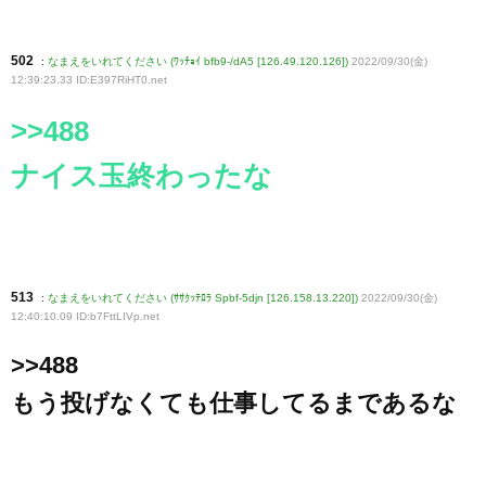
502
:
なまえをいれてください (ﾜｯﾁｮｲ bfb9-/dA5 [126.49.120.126])
2022/09/30(金)
12:39:23.33 ID:E397RiHT0
.net
>>488
ナイス玉終わったな
513
:
なまえをいれてください (ｻｻｸｯﾃﾛﾗ Spbf-5djn [126.158.13.220])
2022/09/30(金)
12:40:10.09 ID:b7FttLIVp
.net
>>488
もう投げなくても仕事してるまであるな