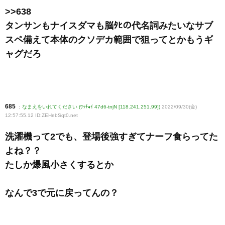
>>638
タンサンもナイスダマも脳ﾀﾋの代名詞みたいなサブ
スペ備えて本体のクソデカ範囲で狙ってとかもうギ
ャグだろ
685
:
なまえをいれてください (ﾜｯﾁｮｲ 47d6-tnjN [118.241.251.99])
2022/09/30(金)
12:57:55.12 ID:ZEHebSqt0
.net
洗濯機って2でも、登場後強すぎてナーフ食らってた
よね？？
たしか爆風小さくするとか
なんで3で元に戻ってんの？