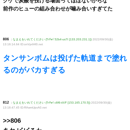
クゲで炭酸を投げる場面ってほぼないからな
前作のヒューの組み合わせが噛み合いすぎてた
806
:
なまえをいれてください (ﾜｯﾁｮｲ 52b4-us7I [133.203.231.1])
2022/09/30(金)
13:16:14.64 ID:onVprIAf0
.net
タンサンボムは投げた軌道まで塗れ
るのがバカすぎる
812
:
なまえをいれてください (ﾜｯﾁｮｲ c6f6-tX/F [153.165.170.5])
2022/09/30(金)
13:16:47.45 ID:RAwmUpvA0
.net
>>806