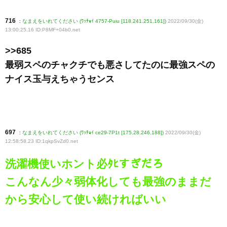
716
:
なまえをいれてください (ﾜｯﾁｮｲ 4757-Puiu [118.241.251.161])
2022/09/30(金)
13:00:25.16 ID:P8MF+04b0
.net
>>685
最弱スペのチャクチでも悪さしてたのに最強スペの
ナイス玉与えちゃうセンス
697
:
なまえをいれてください (ﾜｯﾁｮｲ ce29-7P1t [175.28.246.188])
2022/09/30(金)
12:58:58.23 ID:1qkpSvZd0
.net
洗濯機使いホント必ﾀﾋすぎだろ
こんなん少々弱体化しても最強のままだ
から安心して使い続ければいい