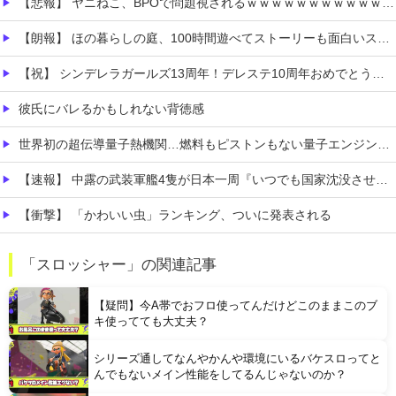
【悲報】 ヤニねこ、BPOで問題視されるｗｗｗｗｗｗｗｗｗｗｗｗｗ
【朗報】 ほの暮らしの庭、100時間遊べてストーリーも面白いスタバレの上位互換だとまじで好評
【祝】 シンデレラガールズ13周年！デレステ10周年おめでとう！ガチャ更新SSR八神マキノ・イベントSRイヴ、SR望月聖！
彼氏にバレるかもしれない背徳感
世界初の超伝導量子熱機関…燃料もピストンもない量子エンジンが回った！
【速報】 中露の武装軍艦4隻が日本一周『いつでも国家沈没させられるぞ』
【衝撃】 「かわいい虫」ランキング、ついに発表される
職場の人妻と不倫をして、ついに、、、
「スロッシャー」の関連記事
今iPhone 17 Pro Max買うってあり？
【疑問】今A帯でおフロ使ってんだけどこのままこのブ
キ使ってても大丈夫？
シリーズ通してなんやかんや環境にいるバケスロってと
んでもないメイン性能をしてるんじゃないのか？