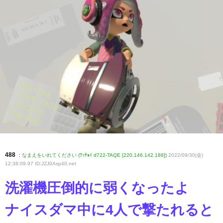
488
:
なまえをいれてください (ﾜｯﾁｮｲ d722-TAQE [220.146.142.186])
2022/09/30(金)
12:38:09.97 ID:JZJ0Asp40
.net
洗濯機圧倒的に弱くなったよ
ナイスダマ中に4人で撃たれると