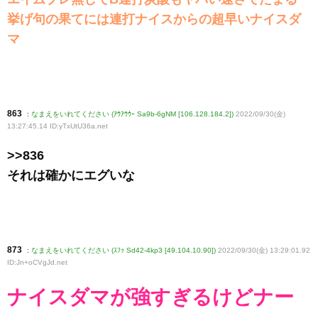
挙げ句の果てには連打ナイスからの超早いナイスダ
マ
863
:
なまえをいれてください (ｱｳｱｳｳｰ Sa9b-6gNM [106.128.184.2])
2022/09/30(金)
13:27:45.14 ID:yTxUtU36a
.net
>>836
それは確かにエグいな
873
:
なまえをいれてください (ｽﾌｯ Sd42-4kp3 [49.104.10.90])
2022/09/30(金) 13:29:01.92
ID:Jn+oCVgJd
.net
ナイスダマが強すぎるけどナー