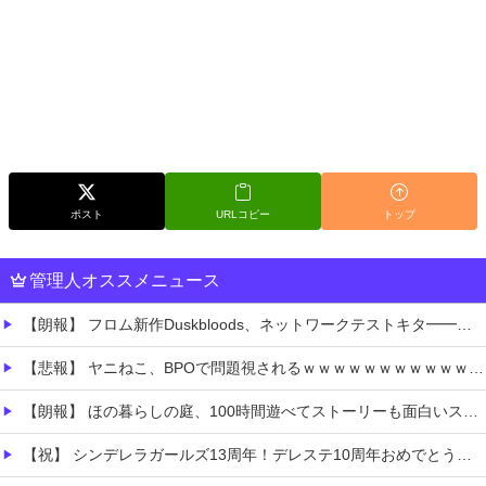
ポスト
URLコピー
トップ
管理人オススメニュース
【朗報】 フロム新作Duskbloods、ネットワークテストキタ━━━━(゜∀゜)━━━━!!
【悲報】 ヤニねこ、BPOで問題視されるｗｗｗｗｗｗｗｗｗｗｗｗｗ
【朗報】 ほの暮らしの庭、100時間遊べてストーリーも面白いスタバレの上位互換だとまじで好評
【祝】 シンデレラガールズ13周年！デレステ10周年おめでとう！ガチャ更新SSR八神マキノ・イベントSRイヴ、SR望月聖！