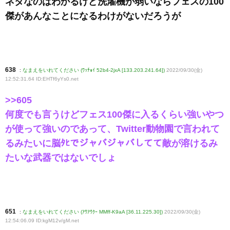
ネタなのはわかるけど洗濯機が弱いならフェスの100
傑があんなことになるわけがないだろうが
638
:
なまえをいれてください (ﾜｯﾁｮｲ 52b4-2jxA [133.203.241.64])
2022/09/30(金)
12:52:31.64 ID:EHTf6yYs0
.net
>>605
何度でも言うけどフェス100傑に入るくらい強いやつ
が使って強いのであって、Twitter動物園で言われて
るみたいに脳ﾀﾋでジャバジャバしてて敵が溶けるみ
たいな武器ではないでしょ
651
:
なまえをいれてください (ｱｳｱｳｸｰ MMff-K9aA [36.11.225.30])
2022/09/30(金)
12:54:06.09 ID:kgM12v/gM
.net