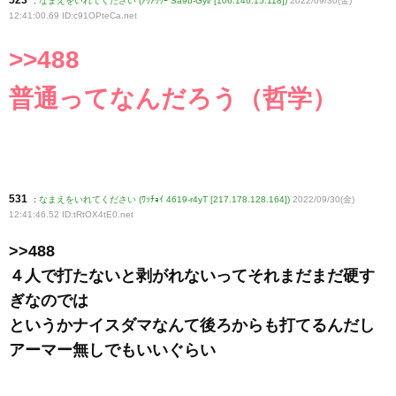
523
:
なまえをいれてください (ｱｳｱｳｳｰ Sa9b-Gyi/ [106.146.15.118])
2022/09/30(金)
12:41:00.69 ID:c91OPteCa
.net
>>488
普通ってなんだろう（哲学）
531
:
なまえをいれてください (ﾜｯﾁｮｲ 4619-r4yT [217.178.128.164])
2022/09/30(金)
12:41:46.52 ID:tRtOX4tE0
.net
>>488
４人で打たないと剥がれないってそれまだまだ硬す
ぎなのでは
というかナイスダマなんて後ろからも打てるんだし
アーマー無しでもいいぐらい