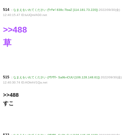
514
:
なまえをいれてください (ﾜｯﾁｮｲ 838c-TbwZ [114.181.73.220])
2022/09/30(金)
12:40:15.47 ID:luUQm/AG0
.net
>>488
草
515
:
なまえをいれてください (ｱｳｱｳｳｰ Sa9b-iCUU [106.128.148.61])
2022/09/30(金)
12:40:30.74 ID:AOlnhV1Qa
.net
>>488
すこ