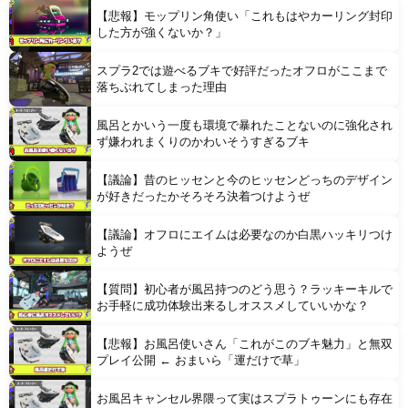
【悲報】モップリン角使い「これもはやカーリング封印
Powered by livedoor 相互RSS
した方が強くないか？」
スプラ2では遊べるブキで好評だったオフロがここまで
落ちぶれてしまった理由
風呂とかいう一度も環境で暴れたことないのに強化され
ず嫌われまくりのかわいそうすぎるブキ
【議論】昔のヒッセンと今のヒッセンどっちのデザイン
が好きだったかそろそろ決着つけようぜ
【議論】オフロにエイムは必要なのか白黒ハッキリつけ
ようぜ
【質問】初心者が風呂持つのどう思う？ラッキーキルで
お手軽に成功体験出来るしオススメしていいかな？
【悲報】お風呂使いさん「これがこのブキ魅力」と無双
プレイ公開 ← おまいら「運だけで草」
お風呂キャンセル界隈って実はスプラトゥーンにも存在