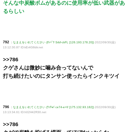
そんな中炭酸ボムがあるのに使用率が低い武器があ
るらしい
792
:
なまえをいれてください (ｵｯﾍﾟｹ Srbf-ckFL [126.193.178.20])
2022/09/30(金)
13:12:30.87 ID:kEr4G8dir
.net
>>786
クゲさんは微妙に噛み合ってないんで
打ち続けたいのにタンサン使ったらインクキツイ
796
:
なまえをいれてください (ﾜｯﾁｮｲ ce74-e+f/ [175.132.93.182])
2022/09/30(金)
13:13:34.61 ID:h02H42R30
.net
>>786