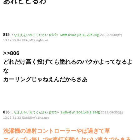
あれビビるわ
815
:
なまえをいれてください (ｱｳｱｳｸｰ MMff-K9aA [36.11.225.30])
2022/09/30(金)
13:17:29.84 ID:kgM12v/gM
.net
>>806
どれだけ高く投げても塗れるのバクかよってなるよ
な
カーリングじゃねえんだからさあ
836
:
なまえをいれてください (ｱｳｱｳｳｰ Sa9b-Gyi/ [106.146.9.194])
2022/09/30(金)
13:21:31.33 ID:hSSvYa1ha
.net
洗濯機の連射コントローラーやば過ぎて草
エイムブレ無しでB連打炭酸もヤバい速さでたまる