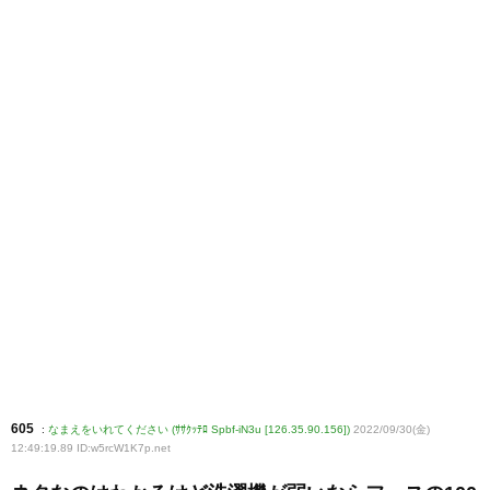
605
:
なまえをいれてください (ｻｻｸｯﾃﾛ Spbf-iN3u [126.35.90.156])
2022/09/30(金)
12:49:19.89 ID:w5rcW1K7p
.net