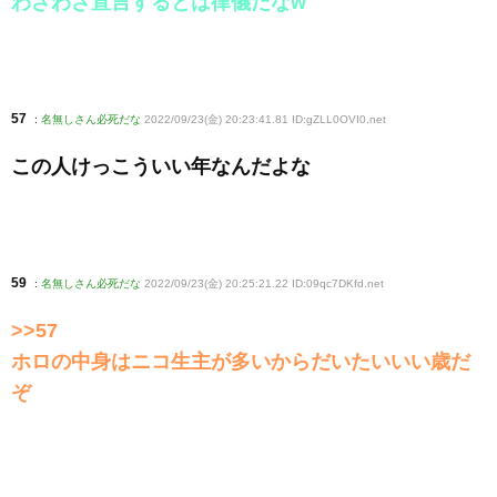
わざわざ宣言するとは律儀だなw
57
:
名無しさん必死だな
2022/09/23(金) 20:23:41.81 ID:gZLL0OVI0
.net
この人けっこういい年なんだよな
59
:
名無しさん必死だな
2022/09/23(金) 20:25:21.22 ID:09qc7DKfd
.net
>>57
ホロの中身はニコ生主が多いからだいたいいい歳だ
ぞ