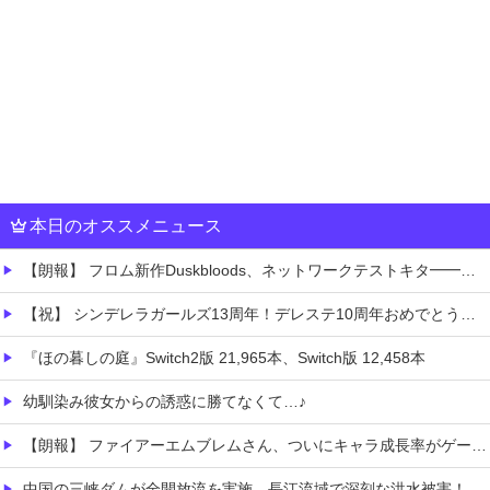
本日のオススメニュース
【朗報】 フロム新作Duskbloods、ネットワークテストキタ━━━━(゜∀゜)━━━━!!
【祝】 シンデレラガールズ13周年！デレステ10周年おめでとう！ガチャ更新SSR八神マキノ・イベントSRイヴ、SR望月聖！
『ほの暮しの庭』Switch2版 21,965本、Switch版 12,458本
幼馴染み彼女からの誘惑に勝てなくて…♪
【朗報】 ファイアーエムブレムさん、ついにキャラ成長率がゲーム内で見れるようになる
中国の三峡ダムが全開放流を実施…長江流域で深刻な洪水被害！