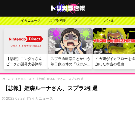
イカニュース
スプラ界隈
ブキ
ネタ
バトル
【悲報】ニンダイさん、
スプラ通報窓口とかいう
イカ研がイカフローを追
ピークが開幕大谷翔平の
毎日数万件の『味方が弱
加した本当の理由
がっかりダイレクトだっ
い』愚痴を読まされる苦
たと言われてしまう
行
ホーム
>
イカニュース
>
【悲報】姫森ルーナさん、スプラ3引退
【悲報】姫森ルーナさん、スプラ3引退
2022.09.23
イカニュース