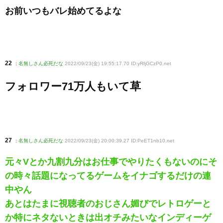
お前いつもバレ始めてるよな
22
:
名無しさん必死だな
2022/09/23(金) 19:55:17.70 ID:yRfjGCzP0
.net
フォロワー71万人もいて草
27
:
名無しさん必死だな
2022/09/23(金) 20:00:39.27 ID:PeET1nb10
.net
元々Vとか九割九分はお仕事でやりたくもないのにそ
の時々話題になってるゲームをイナゴするだけの連
中やん
あとはたまに視聴者のおじさん媚びでレトロゲーと
か特にネタないときは出オチみたいなインディーゲ