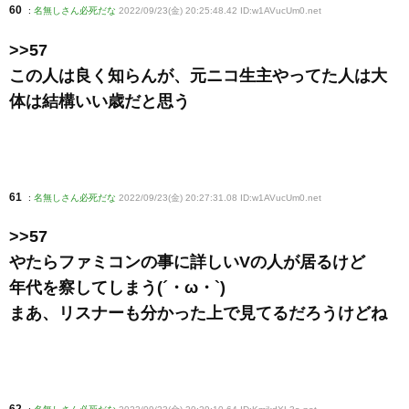
60
:
名無しさん必死だな
2022/09/23(金) 20:25:48.42 ID:w1AVucUm0
.net
>>57
この人は良く知らんが、元ニコ生主やってた人は大
体は結構いい歳だと思う
61
:
名無しさん必死だな
2022/09/23(金) 20:27:31.08 ID:w1AVucUm0
.net
>>57
やたらファミコンの事に詳しいVの人が居るけど
年代を察してしまう(´・ω・`)
まあ、リスナーも分かった上で見てるだろうけどね
62