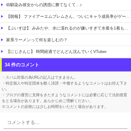
幼馴染み彼女からの誘惑に勝てなくて…♪
【朗報】 ファイアーエムブレムさん、ついにキャラ成長率がゲーム内で見れるようになる
【ぶいすぽ】 みみたや、水に濡れるのが嫌いすぎて水着を1着も持っていない→スク水を着せられそうになるｗ
家系ラーメンって何を楽しむの？
【にじさんじ】 時間経過でどんどん沈んでいくVTuber
【発見】 発達っぽい奴の共通点って『立場を理解できない』だよな
34 件のコメント
【AI】 AI使い自然界にないウイルスを作製 米スタンフォード大学が成果発表
・スパム対策の為URLの記入はできません。
・特定個人や特定団体を酷く誹謗・中傷するようなコメントはお控え下さ
い。
・ブログの運営に支障をきたすようなコメントには必要に応じて法的措置
をとる場合があります。あらかじめご理解ください。
※コメントの反映には少しお時間をいただく場合があります。
Powered by livedoor 相互RSS