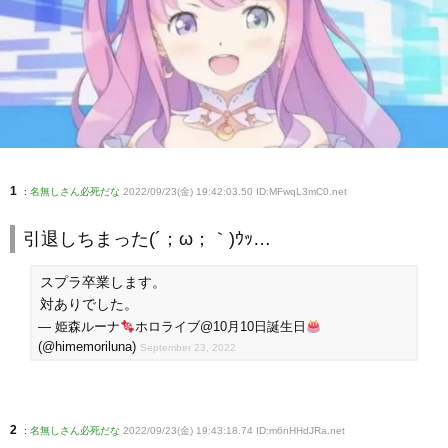
1
:
名無しさん必死だな
2022/09/23(金) 19:42:03.50 ID:MFwqL3mC0
.net
引退しちまった(´；ω；｀)ｳｯ…
スプラ卒業します。
対ありでした。
— 姫森ルーナ
ホロライブ@10月10日誕生日
(@himemoriluna)
September 23, 2022
2
:
名無しさん必死だな
2022/09/23(金) 19:43:18.74 ID:m6nHHdJRa
.net