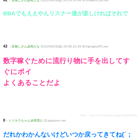
:
名無しさん必死だな
2022/09/23(金) 20:29:10.64 ID:KmikdXL3a
.net
BBAでもええやんリスナー達が楽しければそれで
42
:
名無しさん必死だな
2022/09/23(金) 20:08:10.45 ID:HpvtghwT0
.net
数字稼ぐために流行り物に手を出してす
ぐにポイ
よくあることだよ
引用元：
https://2ch.sc/test/read.cgi/ghard/1663929723/
0
:
トリカラちゃん@管理人
ID:splatoon.net
だれかわかんないけどいつか戻ってきてね(´；