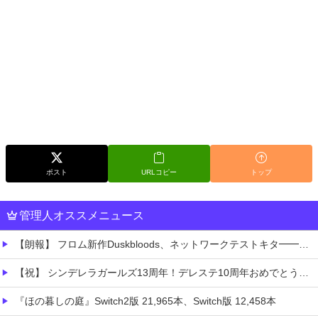
ポスト
URLコピー
トップ
管理人オススメニュース
【朗報】 フロム新作Duskbloods、ネットワークテストキタ━━━━(゜∀゜)━━━━!!
【祝】 シンデレラガールズ13周年！デレステ10周年おめでとう！ガチャ更新SSR八神マキノ・イベントSRイヴ、SR望月聖！
『ほの暮しの庭』Switch2版 21,965本、Switch版 12,458本