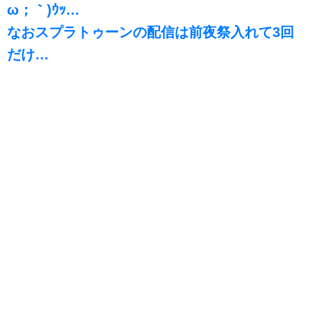
ω；｀)ｳｯ…
なおスプラトゥーンの配信は前夜祭入れて3回
だけ…