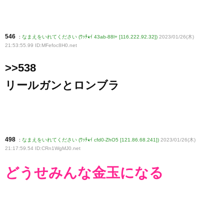
546
:
なまえをいれてください (ﾜｯﾁｮｲ 43ab-88l+ [116.222.92.32])
2023/01/26(木)
21:53:55.99 ID:MFefoc8H0
.net
>>538
リールガンとロンブラ
498
:
なまえをいれてください (ﾜｯﾁｮｲ cfd0-ZhO5 [121.86.68.241])
2023/01/26(木)
21:17:59.54 ID:CRn1WgMJ0
.net
どうせみんな金玉になる