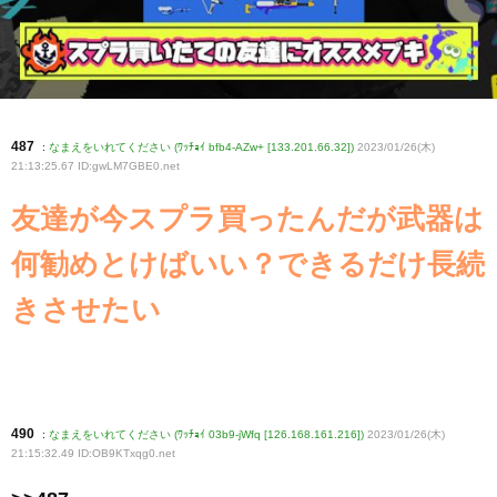
487
:
なまえをいれてください (ﾜｯﾁｮｲ bfb4-AZw+ [133.201.66.32])
2023/01/26(木)
21:13:25.67 ID:gwLM7GBE0
.net
友達が今スプラ買ったんだが武器は
何勧めとけばいい？できるだけ長続
きさせたい
490
:
なまえをいれてください (ﾜｯﾁｮｲ 03b9-jWfq [126.168.161.216])
2023/01/26(木)
21:15:32.49 ID:OB9KTxqg0
.net