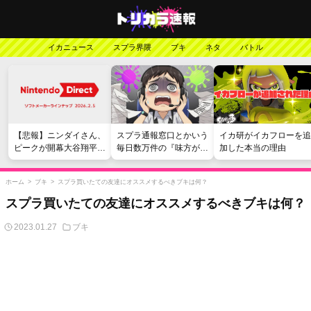
イカニュース
スプラ界隈
ブキ
ネタ
バトル
【悲報】ニンダイさん、
スプラ通報窓口とかいう
イカ研がイカフローを追
ピークが開幕大谷翔平の
毎日数万件の『味方が弱
加した本当の理由
がっかりダイレクトだっ
い』愚痴を読まされる苦
たと言われてしまう
行
ホーム
>
ブキ
>
スプラ買いたての友達にオススメするべきブキは何？
スプラ買いたての友達にオススメするべきブキは何？
2023.01.27
ブキ