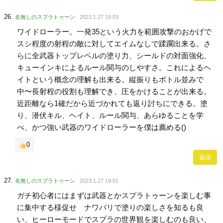
名無しのスプラトゥーン
2023.1.27 18:03
ワイドローラー。一発35という火力を範囲攻撃のおかげで
スシ程度の射程の敵に対してエイムなしで蹂躙出来る。さ
らに全武器トップレベルの塗り力、シールドの対面強化、
キューインキによるルール関与のしやすさ。これによるヘ
イトという概念の理解も出来る。縦振りもボトル並みで
中〜長射程の役割も理解でき、圧をかけることが出来る。
近距離なら1確だから近づかれても返り討ちにできる。塗
り、潜伏キル、ヘイト、ルール関与、あらゆることを学
べ、かつ強い武器のワイドローラーを僕は薦める()
0
返信
名無しのスプラトゥーン
2023.1.27 19:01
ガチ初心者にはまずは武器とかスプラトゥーンを楽しむ事
に集中する様促せ ナワバリで塗りの楽しさを知るも良
い、ヒーローモードでスプラの世界観を楽しむのも良い、