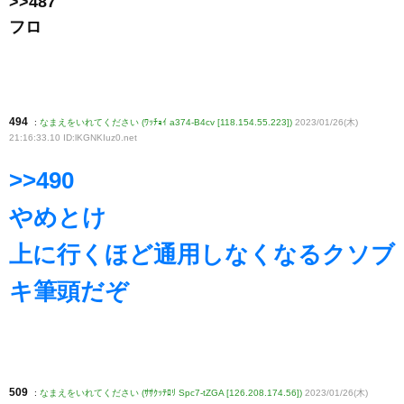
>>487
フロ
494
:
なまえをいれてください (ﾜｯﾁｮｲ a374-B4cv [118.154.55.223])
2023/01/26(木)
21:16:33.10 ID:lKGNKIuz0
.net
>>490
やめとけ
上に行くほど通用しなくなるクソブ
キ筆頭だぞ
509
:
なまえをいれてください (ｻｻｸｯﾃﾛﾘ Spc7-tZGA [126.208.174.56])
2023/01/26(木)