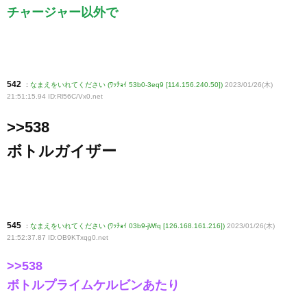
チャージャー以外で
542
:
なまえをいれてください (ﾜｯﾁｮｲ 53b0-3eq9 [114.156.240.50])
2023/01/26(木)
21:51:15.94 ID:Rl56C/Vx0
.net
>>538
ボトルガイザー
545
:
なまえをいれてください (ﾜｯﾁｮｲ 03b9-jWfq [126.168.161.216])
2023/01/26(木)
21:52:37.87 ID:OB9KTxqg0
.net
>>538
ボトルプライムケルビンあたり