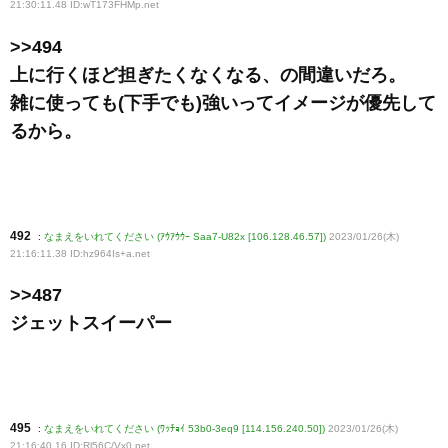
21:30:11.48 ID:wT173FHMp
.net
>>494
上に行くほど担ぎたくなくなる、の間違いだろ。
雑に使っても(下手でも)強いってイメージが優先して
るから。
492
:
なまえをいれてください (ｱｳｱｳｳｰ Saa7-U82x [106.128.46.57])
2023/01/26(木)
21:16:11.38 ID:hz964Is+a
.net
>>487
ジェットスイーパー
495
:
なまえをいれてください (ﾜｯﾁｮｲ 53b0-3eq9 [114.156.240.50])
2023/01/26(木)
21:16:40.16 ID:Rl56C/Vx0
.net