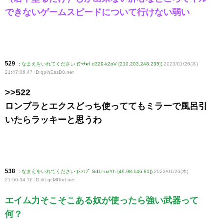
できないゲームスピードについて行けない弱い
529
:
なまえをいれてください (ﾜｯﾁｮｲ d329-k2oV [210.203.248.235])
2023/01/26(木)
21:47:06.47 ID:qpihEssD0
.net
>>522
ロンブラとエクスどっち使っててもミラーで風呂引
いたらラッキーと思うわ
538
:
なまえをいれてください (ｽｯｯﾌﾟ Sd1f-uxYh [49.98.146.81])
2023/01/26(木)
21:50:34.16 ID:ihLgcMDbd
.net
エイム力そこそこある奴が使ったら強い武器って
何？