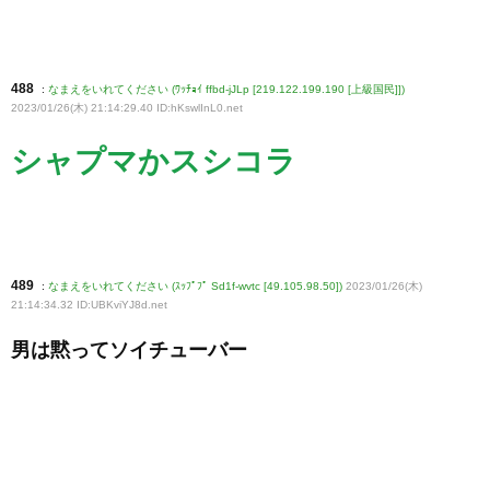
488
:
なまえをいれてください (ﾜｯﾁｮｲ ffbd-jJLp [219.122.199.190 [上級国民]])
2023/01/26(木) 21:14:29.40 ID:hKswlInL0
.net
シャプマかスシコラ
489
:
なまえをいれてください (ｽｯﾌﾟﾌﾟ Sd1f-wvtc [49.105.98.50])
2023/01/26(木)
21:14:34.32 ID:UBKviYJ8d
.net
男は黙ってソイチューバー