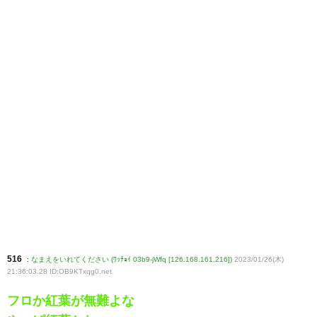
516
:
なまえをいれてください (ﾜｯﾁｮｲ 03b9-jWfq [126.168.161.216])
2023/01/26(木)
21:36:03.28 ID:OB9KTxqg0
.net
フロか紅葉が無難よな