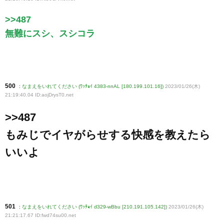
>>487
無難にスシ、スシコラ
500
:
なまえをいれてください (ﾜｯﾁｮｲ 4383-nnAL [180.199.101.16])
2023/01/26(木)
21:19:40.04 ID:aojDrysT0
.net
>>487
もみじでイヤがらせする快感を教えたら
いいよ
501
:
なまえをいれてください (ﾜｯﾁｮｲ d329-wBbu [210.191.105.142])
2023/01/26(木)
21:21:17.67 ID:fwd74su00
.net