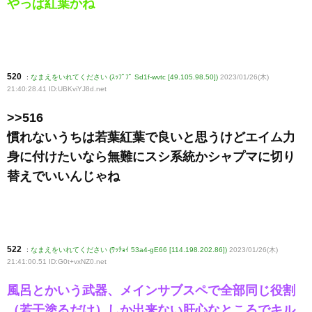
やっぱ紅葉かね
520
:
なまえをいれてください (ｽｯﾌﾟﾌﾟ Sd1f-wvtc [49.105.98.50])
2023/01/26(木)
21:40:28.41 ID:UBKviYJ8d
.net
>>516
慣れないうちは若葉紅葉で良いと思うけどエイム力
身に付けたいなら無難にスシ系統かシャプマに切り
替えでいいんじゃね
522
:
なまえをいれてください (ﾜｯﾁｮｲ 53a4-gE66 [114.198.202.86])
2023/01/26(木)
21:41:00.51 ID:G0t+vxNZ0
.net
風呂とかいう武器、メインサブスペで全部同じ役割
（若干塗るだけ）しか出来ない肝心なところでキル