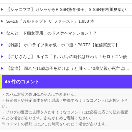
【シャニマス】ガシャからP-SSR黛冬優子、S-SSR有栖川夏葉が登場！イベントS-SR福丸小糸！
Switch『カルドセプト ザ ファースト』1,858 本
なんと「ド痴女専用」のドスケベマンション！？
【雑談】 ホロライブ掲示板：ホロ速：PART2【配信実況可】
【にじさんじ】 ルイス「ドパガキの時代は終わり！セロトニン優位のセロガキなるわよ！ンンンきんもちいい〜〜！！ドパドパドパ」【雀魂】
【悲痛】 溺れた11歳息子を助けようと川へ…40歳父親が死亡 息子は母親が救助 愛知
【悲報】 ロシアさん、国民の財産を没収しはじめるｗｗｗｗｗ
45 件のコメント
【画像】 女性、『大人の●もちゃ』を入れたままMRI検査を受けた結果 →
・スパム対策の為URLの記入はできません。
・特定個人や特定団体を酷く誹謗・中傷するようなコメントはお控え下さ
い。
・ブログの運営に支障をきたすようなコメントには必要に応じて法的措置
をとる場合があります。あらかじめご理解ください。
※コメントの反映には少しお時間をいただく場合があります。