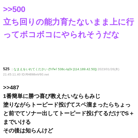
>>500
立ち回りの能力育たないまま上に行
ってボコボコにやられそうだな
525
:
なまえをいれてください (ﾜｯﾁｮｲ 538c-/qOr [114.189.42.50])
2023/01/26(木)
21:45:11.40 ID:RH8MImV60
.net
>>487
1番簡単に勝つ喜び教えたいならもみじ
塗りながらトーピード投げてスペ溜まったらちょっ
と前でてソナー出してトーピード投げてるだけでS＋
までいける
その後は知らんけど