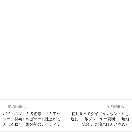
←
→
前の記事へ
次の記事へ
バイトのツナギ各色毎に「ギアパ
初動勝ってグイグイカウント押し
ワー」付与すればゲーム性上がる
込む → 敵プレイヤー切断 → 無効
んじゃね？！海外勢のアイディア
試合 この流れほんとやめろ
に賛否両論