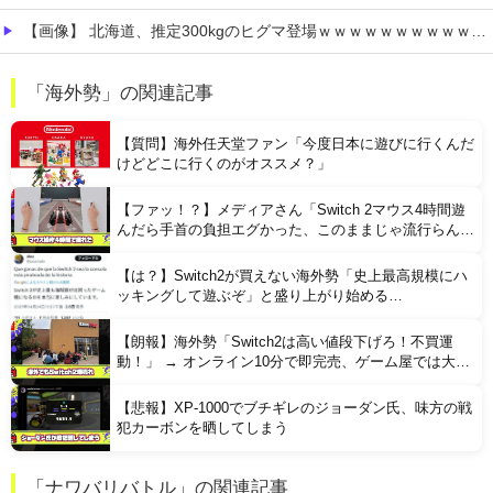
【画像】 北海道、推定300kgのヒグマ登場ｗｗｗｗｗｗｗｗｗｗｗｗｗｗｗｗｗｗｗｗ
【私はあなたの味方】 交際歴ゼロの同級生宅に唐揚げや文庫本を20回以上届けた24歳女を逮捕
「海外勢」の関連記事
リュウジ氏「ダルい料理トップ10に入る」夏の定番料理は冷やし中華 「あり得ないほどダルい」
【質問】海外任天堂ファン「今度日本に遊びに行くんだ
けどどこに行くのがオススメ？」
【ファッ！？】メディアさん「Switch 2マウス4時間遊
んだら手首の負担エグかった、このままじゃ流行らんわ
ｗ」
【は？】Switch2が買えない海外勢「史上最高規模にハ
Powered by livedoor 相互RSS
ッキングして遊ぶぞ」と盛り上がり始める…
【朗報】海外勢「Switch2は高い値段下げろ！不買運
動！」 → オンライン10分で即完売、ゲーム屋では大行
列の社会現象
【悲報】XP-1000でブチギレのジョーダン氏、味方の戦
犯カーボンを晒してしまう
「ナワバリバトル」の関連記事