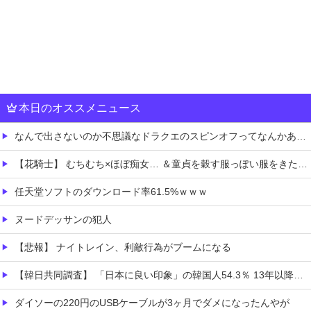
本日のオススメニュース
なんで出さないのか不思議なドラクエのスピンオフってなんかある？
【花騎士】 むちむち×ほぼ痴女… ＆童貞を穀す服っぽい服をきたホウオウボクへの反応！！！
任天堂ソフトのダウンロード率61.5%ｗｗｗ
ヌードデッサンの犯人
【悲報】 ナイトレイン、利敵行為がブームになる
【韓日共同調査】 「日本に良い印象」の韓国人54.3％ 13年以降で最高に 日本人の韓国好感度は35.3％
ダイソーの220円のUSBケーブルが3ヶ月でダメになったんやが