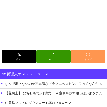
ポスト
URLコピー
トップ
管理人オススメニュース
なんで出さないのか不思議なドラクエのスピンオフってなんかある？
【花騎士】 むちむち×ほぼ痴女… ＆童貞を穀す服っぽい服をきたホウオウボクへの反応！！！
任天堂ソフトのダウンロード率61.5%ｗｗｗ