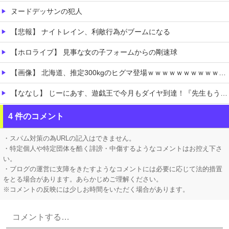
ヌードデッサンの犯人
【悲報】 ナイトレイン、利敵行為がブームになる
【ホロライブ】 見事な女の子フォームからの剛速球
【画像】 北海道、推定300kgのヒグマ登場ｗｗｗｗｗｗｗｗｗｗｗｗｗｗｗｗｗｗｗｗ
【ななし】 じーにあす、遊戯王で今月もダイヤ到達！『先生もう笑うしかなくなっとりますやん』『とんでもないバケモンを産み出してしまった』
【私はあなたの味方】 交際歴ゼロの同級生宅に唐揚げや文庫本を20回以上届けた24歳女を逮捕
4 件のコメント
リュウジ氏「ダルい料理トップ10に入る」夏の定番料理は冷やし中華 「あり得ないほどダルい」
・スパム対策の為URLの記入はできません。
・特定個人や特定団体を酷く誹謗・中傷するようなコメントはお控え下さ
い。
・ブログの運営に支障をきたすようなコメントには必要に応じて法的措置
をとる場合があります。あらかじめご理解ください。
※コメントの反映には少しお時間をいただく場合があります。
Powered by livedoor 相互RSS