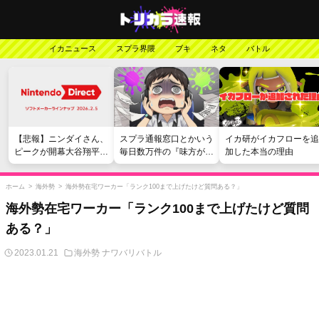
イカニュース
スプラ界隈
ブキ
ネタ
バトル
【悲報】ニンダイさん、
スプラ通報窓口とかいう
イカ研がイカフローを追
ピークが開幕大谷翔平の
毎日数万件の『味方が弱
加した本当の理由
がっかりダイレクトだっ
い』愚痴を読まされる苦
たと言われてしまう
行
ホーム
>
海外勢
>
海外勢在宅ワーカー「ランク100まで上げたけど質問ある？」
海外勢在宅ワーカー「ランク100まで上げたけど質問
ある？」
2023.01.21
海外勢
ナワバリバトル