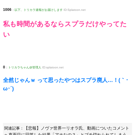
1006
:
以下、トリカラ速報がお届けします
ID:Splatoon.net
私も時間があるならスプラだけやってた
い
0
:
トリカラちゃん@管理人
ID:splatoon.net
全然じゃんｗ って思ったやつはスプラ廃人…！(｀･
ω･´)ゞ
【悲報】ノヴァ世界一リオラ氏、動画についたコメント
関連記事：
へ真面目に回答した結果「アホなの？」とブチ切れられてしまう