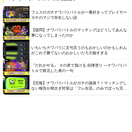
フェスのガチナワバリバトルが一番好きってプレイヤー
ガチのマジで存在しない説
【疑問】ナワバリバトルのマッチングはどうしてあんな
事になってしまったのか
いちいちナワバリに文句言うのもおかしいのかもしれん
がこれで勝てないのおかしいだろ欠陥すぎる
『だれかやる』 その差で負ける 自陣塗り —ナワバリバ
トルで敗北した者の一句
【悲報】ナワバリバトルがガチの過疎？！マッチングし
ない報告が相次ぎ対策は「フレ合流」のみでぼっち完全
終了へ