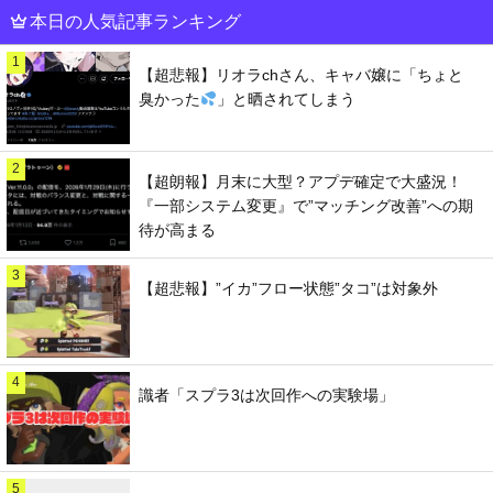
本日の人気記事ランキング
1
【超悲報】リオラchさん、キャバ嬢に「ちょと
臭かった
」と晒されてしまう
2
【超朗報】月末に大型？アプデ確定で大盛況！
『一部システム変更』で”マッチング改善”への期
待が高まる
3
【超悲報】”イカ”フロー状態”タコ”は対象外
4
識者「スプラ3は次回作への実験場」
5