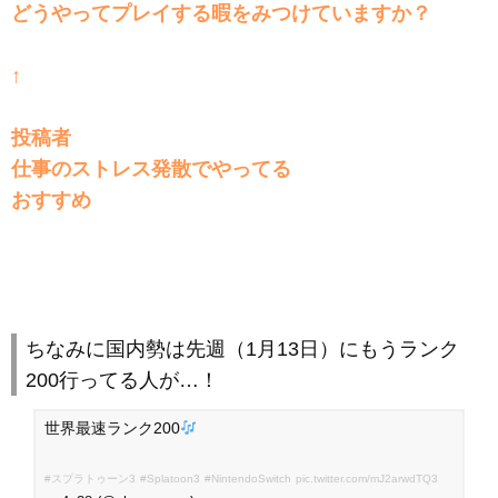
どうやってプレイする暇をみつけていますか？
↑
投稿者
仕事のストレス発散でやってる
おすすめ
ちなみに国内勢は先週（1月13日）にもうランク
200行ってる人が…！
世界最速ランク200
#スプラトゥーン3
#Splatoon3
#NintendoSwitch
pic.twitter.com/mJ2arwdTQ3