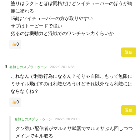
塗りはラクトとほぼ同格だけどソイチューバーのほうが綺
麗に塗れる
1確はソイチューバーの方が取りやすい
サブはトーピードで強い
劣るのは機動力と混戦でのワンチャン力くらいか
0
返信
名無しのスプラトゥーン
2022.9.20 16:38
これなんで利敵行為になるん？そりゃ自陣こもって無限に
ミサイル飛ばすのは利敵だろうけどそれ以外なら利敵には
ならなくね？
0
返信
名無しのスプラトゥーン
2022.9.20 20:13
クソ強い配信者がマルミサ武器でマルミサぶん回しつつ
メインでキル取る