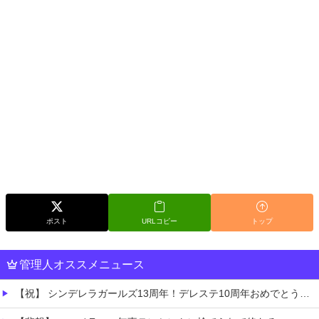
ポスト
URLコピー
トップ
管理人オススメニュース
【祝】 シンデレラガールズ13周年！デレステ10周年おめでとう！ガチャ更新SSR八神マキノ・イベントSRイヴ、SR望月聖！