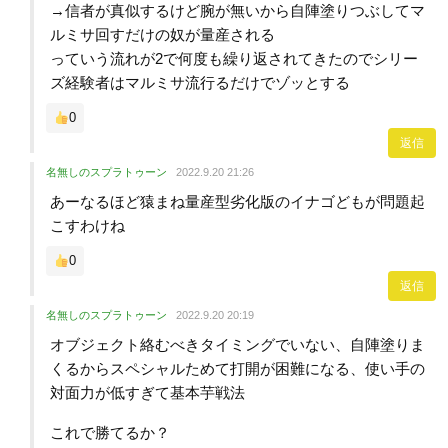
→信者が真似するけど腕が無いから自陣塗りつぶしてマ
ルミサ回すだけの奴が量産される
っていう流れが2で何度も繰り返されてきたのでシリー
ズ経験者はマルミサ流行るだけでゾッとする
0
返信
名無しのスプラトゥーン
2022.9.20 21:26
あーなるほど猿まね量産型劣化版のイナゴどもが問題起
こすわけね
0
返信
名無しのスプラトゥーン
2022.9.20 20:19
オブジェクト絡むべきタイミングでいない、自陣塗りま
くるからスペシャルためて打開が困難になる、使い手の
対面力が低すぎて基本芋戦法
これで勝てるか？