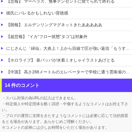
【悲報】 マーベラス、無事テンセントに捨てられて終わる
彼氏にバレるかもしれない背徳感
【朗報】 エルデンリングマグネットきたあああああ
【超悲報】 ”イカ”フロー状態”タコ”は対象外
にじさんじ「緑仙」大炎上！上から目線で圧が強い返信「もうすでに歌ってる」埋もれてる曲を救いたい歌ってみた企画と視聴者に対するSNS投稿が大荒れ
【ホロライブ】 泉パッパが水着ミオしゃイラストあげとる
【中国】 高さ288メートルのエレベーターで学校に通う雲南省の山地の子供たち 通学時間 3時間→30分に短縮
【画像】 日本さん、避難所が各国と比べて優秀過ぎると話題に
14 件のコメント
【凄すぎる】 力士の嫁に美人が多い理由→「これ」だったｗｗｗｗｗｗｗ
・スパム対策の為URLの記入はできません。
・特定個人や特定団体を酷く誹謗・中傷するようなコメントはお控え下さ
い。
・ブログの運営に支障をきたすようなコメントには必要に応じて法的措置
をとる場合があります。あらかじめご理解ください。
※コメントの反映には少しお時間をいただく場合があります。