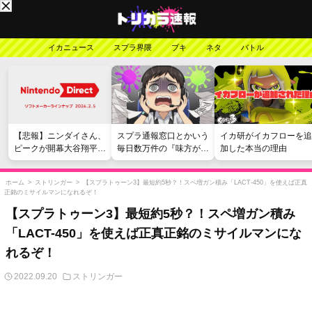
イカニュース
スプラ界隈
ブキ
ネタ
バトル
【悲報】ニンダイさん、
スプラ通報窓口とかいう
イカ研がイカフローを追
ピークが開幕大谷翔平の
毎日数万件の『味方が弱
加した本当の理由
がっかりダイレクトだっ
い』愚痴を読まされる苦
たと言われてしまう
行
ホーム
>
ストリンガー
>
【スプラトゥーン3】最短約5秒？！スペ増ガン積み「LACT-450」を使えば正真
正銘のミサイルマンになれるぞ！
【スプラトゥーン3】最短約5秒？！スペ増ガン積み
「LACT-450」を使えば正真正銘のミサイルマンにな
れるぞ！
2022.09.20
ストリンガー