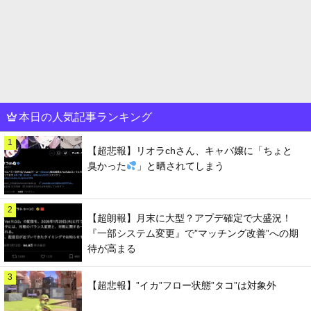
本日の人気記事ランキング
1
【超悲報】リオラchさん、キャバ嬢に「ちょと
臭かった
」と晒されてしまう
2
【超朗報】月末に大型？アプデ確定で大盛況！
『一部システム変更』で”マッチング改善”への期
待が高まる
3
【超悲報】”イカ”フロー状態”タコ”は対象外