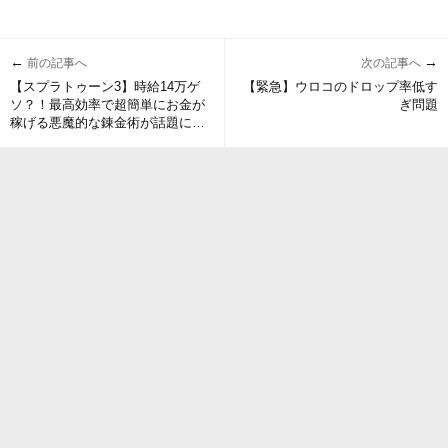
←
→
前の記事へ
次の記事へ
【スプラトゥーン3】時給14万ゲ
【緊急】ウロコのドロップ率低す
ソ？！最高効率で超簡単にお金が
ぎ問題
稼げる悪魔的な錬金術が話題に！
なお…