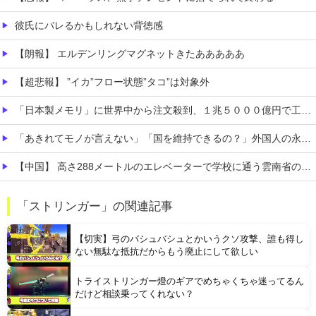
彼氏にバレるかもしれない背徳感
【朗報】 エルデンリングマグネットきたあああああ
【超悲報】 ”イカ”フロー状態”タコ”は対象外
「日本製メモリ」に世界中から注文殺到、１兆５０００億円で工場増築へ
「あきれてモノが言えない」「国を維持できるの？」外国人の永住許可要件の厳格化で在日中国人の本音は？
【中国】 高さ288メートルのエレベーターで学校に通う雲南省の山地の子供たち 通学時間 3時間→30分に短縮
【画像】 日本さん、避難所が各国と比べて優秀過ぎると話題に
「ストリンガー」の関連記事
【凄すぎる】 力士の嫁に美人が多い理由→「これ」だったｗｗｗｗｗｗｗ
【切実】弓のバシュバシュとかいうクソ攻撃、誰も得し
ない無駄な抵抗だからもう廃止にして欲しい
トライストリンガー燈のギアでめちゃくちゃ迷ってるん
だけど相談乗ってくれない？