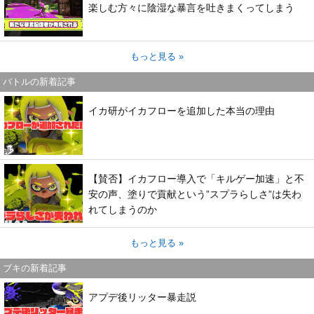
楽しむ方々に陰湿な暴言を吐きまくってしまう
もっと見る »
バトルの新着記事
イカ研がイカフローを追加した本当の理由
【賛否】イカフロー導入で「キルゲー加速」と不
安の声、塗りで貢献という”スプラらしさ”は失わ
れてしまうのか
もっと見る »
ブキの新着記事
アプデ後リッター暴走説