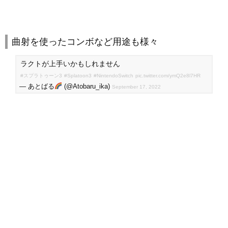
曲射を使ったコンボなど用途も様々
ラクトが上手いかもしれません
#スプラトゥーン3
#Splatoon3
#NintendoSwitch
pic.twitter.com/ymQ2e8l7HR
— あとばる
(@Atobaru_ika)
September 17, 2022