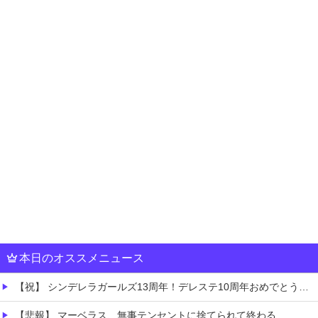
本日のオススメニュース
【祝】 シンデレラガールズ13周年！デレステ10周年おめでとう！ガチャ更新SSR八神マキノ・イベントSRイヴ、SR望月聖！
【悲報】 マーベラス、無事テンセントに捨てられて終わる