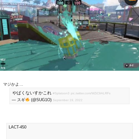
マジかよ…
やばくないすかこれ
#Splatoon3
pic.twitter.com/WZiC9ALRFs
— スギ
(@SUG1O)
September 19, 2022
LACT-450