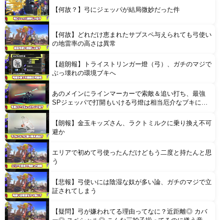
Powered by livedoor 相互RSS
【何故？】弓にジェッパが結局微妙だった件
【何故】どれだけ恵まれたサブスペ与えられても弓使い
の地雷率の高さは異常
【超朗報】トライストリンガー燈（弓）、ガチのマジで
ぶっ壊れの環境ブキへ
あのメインにラインマーカーで索敵＆追い打ち、最強
SPジェッパで打開もいける弓燈は相当厄介なブキにな
るのでは？
【朗報】金玉キッズさん、ラクトミルクに乗り換え不可
避か
エリアで初めて弓使ったんだけどもう二度と持たんと思
う
【悲報】弓使いには陰湿な奴が多い論、ガチのマジで立
証されてしまう
【疑問】弓が嫌われてる理由ってなに？近距離◎ カバ