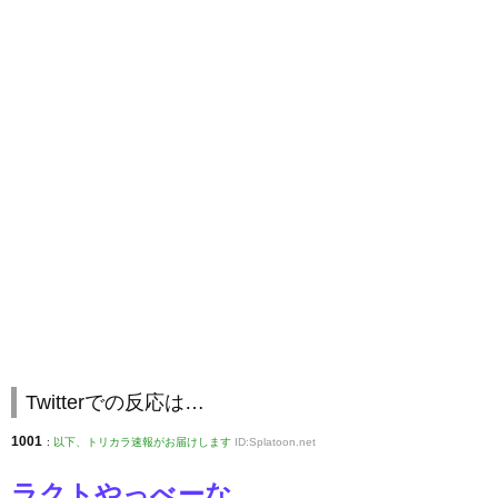
Twitterでの反応は…
1001
:
以下、トリカラ速報がお届けします
ID:Splatoon.net
ラクトやっべーな