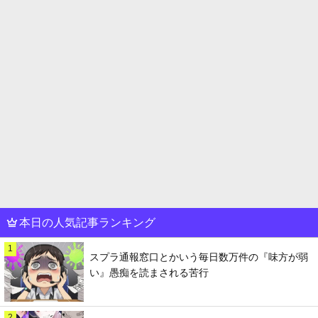
本日の人気記事ランキング
1
スプラ通報窓口とかいう毎日数万件の『味方が弱
い』愚痴を読まされる苦行
2