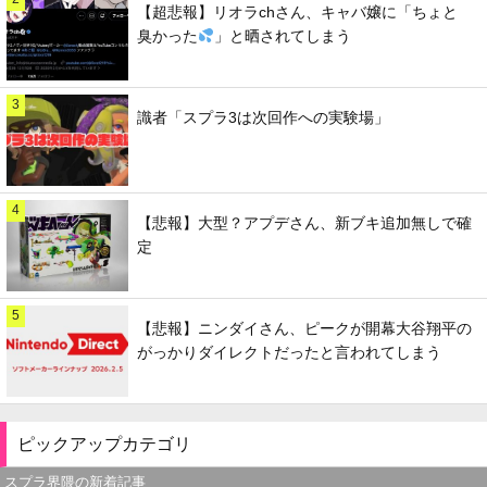
【超悲報】リオラchさん、キャバ嬢に「ちょと
臭かった
」と晒されてしまう
3
識者「スプラ3は次回作への実験場」
4
【悲報】大型？アプデさん、新ブキ追加無しで確
定
5
【悲報】ニンダイさん、ピークが開幕大谷翔平の
がっかりダイレクトだったと言われてしまう
ピックアップカテゴリ
スプラ界隈の新着記事