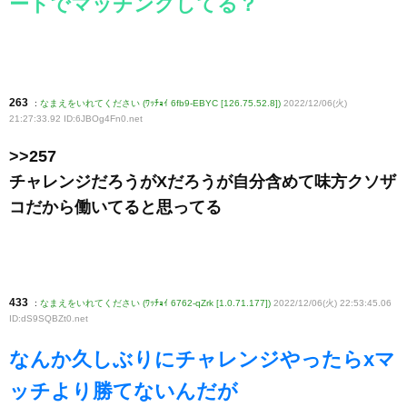
ートでマッチングしてる？
263
:
なまえをいれてください (ﾜｯﾁｮｲ 6fb9-EBYC [126.75.52.8])
2022/12/06(火)
21:27:33.92 ID:6JBOg4Fn0
.net
>>257
チャレンジだろうがXだろうが自分含めて味方クソザ
コだから働いてると思ってる
433
:
なまえをいれてください (ﾜｯﾁｮｲ 6762-qZrk [1.0.71.177])
2022/12/06(火) 22:53:45.06
ID:dS9SQBZt0
.net
なんか久しぶりにチャレンジやったらxマ
ッチより勝てないんだが