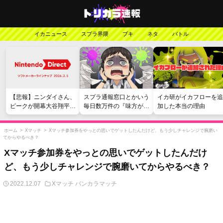
イカニュース
スプラ界隈
ブキ
ネタ
バトル
【悲報】ニンダイさん、
スプラ通報窓口とかいう
イカ研がイカフローを追
ピークが開幕大谷翔平の
毎日数万件の『味方が弱
加した本当の理由
がっかりダイレクトだっ
い』愚痴を読まされる苦
たと言われてしまう
行
ホーム
>
Xマッチ
>
Xマッチ参加券をやっとの思いでゲットしたんだけど、もう少しチャレンジで腕磨い
てからやるべき？
Xマッチ参加券をやっとの思いでゲットしたんだけ
ど、もう少しチャレンジで腕磨いてからやるべき？
2022.12.07
Xマッチ
バンカラマッチ