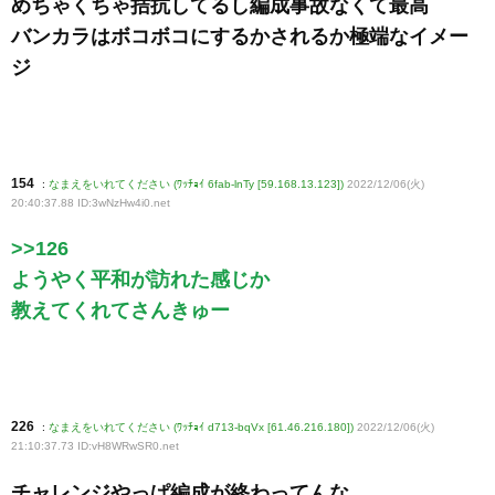
めちゃくちゃ拮抗してるし編成事故なくて最高
バンカラはボコボコにするかされるか極端なイメー
ジ
154
:
なまえをいれてください (ﾜｯﾁｮｲ 6fab-lnTy [59.168.13.123])
2022/12/06(火)
20:40:37.88 ID:3wNzHw4i0
.net
>>126
ようやく平和が訪れた感じか
教えてくれてさんきゅー
226
:
なまえをいれてください (ﾜｯﾁｮｲ d713-bqVx [61.46.216.180])
2022/12/06(火)
21:10:37.73 ID:vH8WRwSR0
.net
チャレンジやっぱ編成が終わってんな