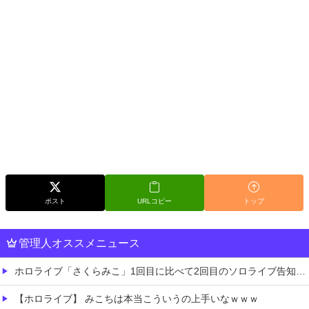
ポスト
URLコピー
トップ
管理人オススメニュース
ホロライブ「さくらみこ」1回目に比べて2回目のソロライブ告知「咲き乱れみこち」いいね数が減っていると野うさぎ余計なお世話で心配する画像あり
【ホロライブ】 みこちは本当こういうの上手いなｗｗｗ