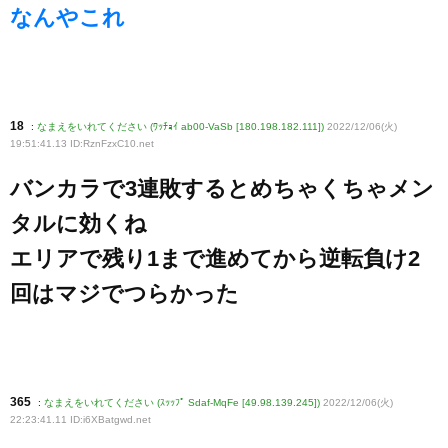
なんやこれ
18
:
なまえをいれてください (ﾜｯﾁｮｲ ab00-VaSb [180.198.182.111])
2022/12/06(火)
19:51:41.13 ID:RznFzxC10
.net
バンカラで3連敗するとめちゃくちゃメン
タルに効くね
エリアで残り1まで進めてから逆転負け2
回はマジでつらかった
365
:
なまえをいれてください (ｽｯｯﾌﾟ Sdaf-MqFe [49.98.139.245])
2022/12/06(火)
22:23:41.11 ID:i6XBatgwd
.net