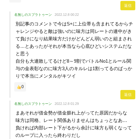
返信
名無しのスプラトゥーン
2022.12.8 00:22
別記事のコメントで今はS+に上位帯も含まれてるからチ
ャレンジやると敵は強いのに味方は同レートの連中がき
て負けになり結果味方だけがどんどん弱いのと組まされ
る…とあったがそれが本当なら心底ひどいシステムだな
と思う
自分も大連敗してるけど8～9割でバトルNo1とルール関
与の金表彰なのに味方3人のキルレは1割ってるのばっか
りで本当にメンタルがキツイ
0
返信
名無しのスプラトゥーン
2022.12.8 01:29
まあそれが借金勢が借金膨れ上がってた原因だからな
味方は同格、レート関係ありませんはちょっとなあ…
負ければ内部レート下がるから余計に味方も弱くなって
のループに入ったら終わりだし