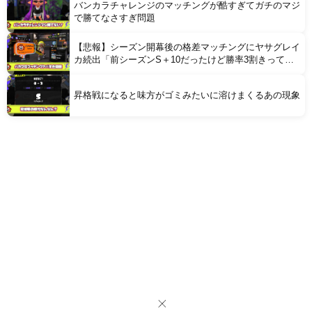
バンカラチャレンジのマッチングが酷すぎてガチのマジ
で勝てなさすぎ問題
【悲報】シーズン開幕後の格差マッチングにヤサグレイ
カ続出「前シーズンS＋10だったけど勝率3割きって借
金生活始まった」
昇格戦になると味方がゴミみたいに溶けまくるあの現象