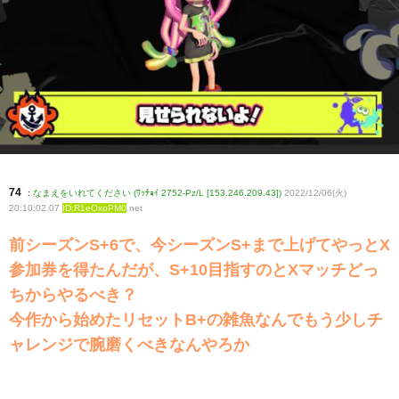
74
:
なまえをいれてください (ﾜｯﾁｮｲ 2752-Pz/L [153.246.209.43])
2022/12/06(火)
20:10:02.07
ID:R1eOxoPM0
.net
前シーズンS+6で、今シーズンS+まで上げてやっとX
参加券を得たんだが、S+10目指すのとXマッチどっ
ちからやるべき？
今作から始めたリセットB+の雑魚なんでもう少しチ
ャレンジで腕磨くべきなんやろか