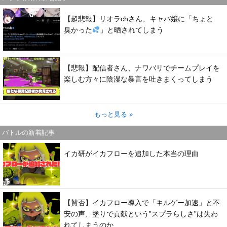
【超悲報】リオラchさん、キャバ嬢に「ちょと
臭かった
」と晒されてしまう
【悲報】配信者さん、ナワバリでチームプレイを
楽しむ方々に陰湿な暴言を吐きまくってしまう
もっと見る »
バトルの新着記事
イカ研がイカフローを追加した本当の理由
【賛否】イカフロー導入で「キルゲー加速」と不
安の声、塗りで貢献という”スプラらしさ”は失わ
れてしまうのか