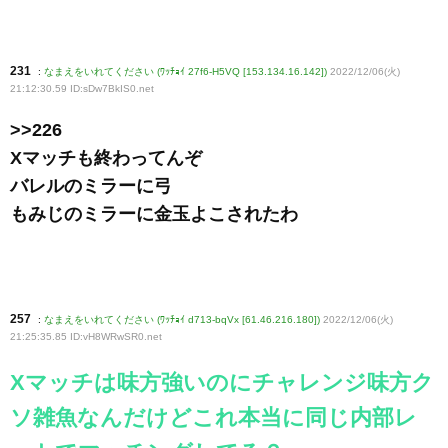
231
:
なまえをいれてください (ﾜｯﾁｮｲ 27f6-H5VQ [153.134.16.142])
2022/12/06(火)
21:12:30.59 ID:sDw7BkIS0
.net
>>226
Xマッチも終わってんぞ
バレルのミラーに弓
もみじのミラーに金玉よこされたわ
257
:
なまえをいれてください (ﾜｯﾁｮｲ d713-bqVx [61.46.216.180])
2022/12/06(火)
21:25:35.85 ID:vH8WRwSR0
.net
Xマッチは味方強いのにチャレンジ味方ク
ソ雑魚なんだけどこれ本当に同じ内部レ