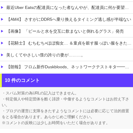
最近Uber Eatsの配達員になった者なんやが、配達員に何か要望があったら教えてくれ
【AM4】 さすがにDDR5へ乗り換えるタイミング逃し感が半端ない
【画像】 「ビールと水を交互に飲まないと倒れるグラス」発売
【花騎士】 むちむち×ほぼ痴女… ＆童貞を穀す服っぽい服をきたホウオウボクへの反応！！！
美しくてやさしい僕の誇りの妻が………。
【朗報】 フロム新作Duskbloods、ネットワークテストキタ━━━━(゜∀゜)━━━━!!
【悲報】 ピカチュウが大量に半額
10 件のコメント
『ほの暮しの庭』Switch2版 21,965本、Switch版 12,458本
・スパム対策の為URLの記入はできません。
・特定個人や特定団体を酷く誹謗・中傷するようなコメントはお控え下さ
い。
・ブログの運営に支障をきたすようなコメントには必要に応じて法的措置
をとる場合があります。あらかじめご理解ください。
※コメントの反映には少しお時間をいただく場合があります。