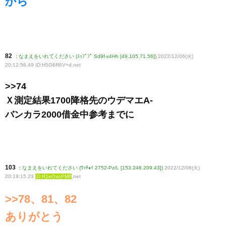
から
82
:
なまえをいれてください (ｽｯﾌﾟﾌﾟ Sd9f-x4Hh [49.105.71.56])
2022/12/06(火)
20:12:56.49 ID:H5G6R6V+d
.net
>>74
Ｘ測定結果1700降格先のウデマエA-
バンカラ2000借金中参考までに
103
:
なまえをいれてください (ﾜｯﾁｮｲ 2752-Pz/L [153.246.209.43])
2022/12/06(火)
20:19:15.23
ID:R1eOxoPM0
.net
>>78、81、82
ありがとう