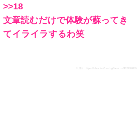
>>18
文章読むだけで体験が蘇ってき
てイライラするわ笑
引用元：
https://2ch.sc/test/read.cgi/famicom/1670320838/