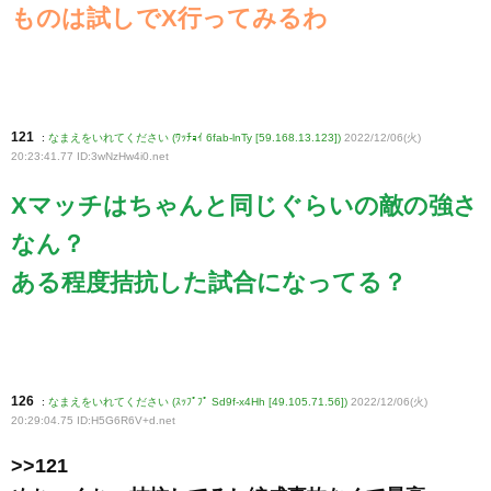
ものは試しでX行ってみるわ
121
:
なまえをいれてください (ﾜｯﾁｮｲ 6fab-lnTy [59.168.13.123])
2022/12/06(火)
20:23:41.77 ID:3wNzHw4i0
.net
Xマッチはちゃんと同じぐらいの敵の強さ
なん？
ある程度拮抗した試合になってる？
126
:
なまえをいれてください (ｽｯﾌﾟﾌﾟ Sd9f-x4Hh [49.105.71.56])
2022/12/06(火)
20:29:04.75 ID:H5G6R6V+d
.net
>>121