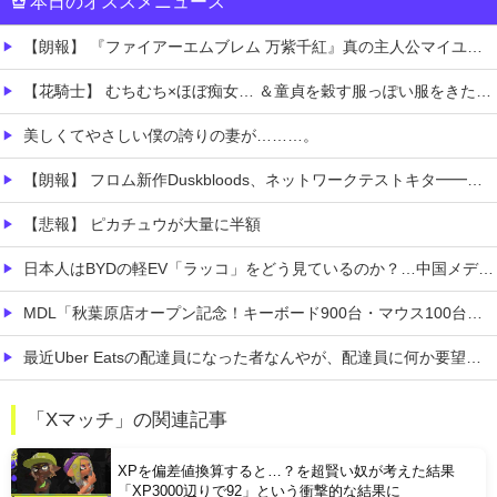
本日のオススメニュース
【朗報】 『ファイアーエムブレム 万紫千紅』真の主人公マイユニはキャラメイクが可能
【花騎士】 むちむち×ほぼ痴女… ＆童貞を穀す服っぽい服をきたホウオウボクへの反応！！！
美しくてやさしい僕の誇りの妻が………。
【朗報】 フロム新作Duskbloods、ネットワークテストキタ━━━━(゜∀゜)━━━━!!
【悲報】 ピカチュウが大量に半額
日本人はBYDの軽EV「ラッコ」をどう見ているのか？…中国メディア！
MDL「秋葉原店オープン記念！キーボード900台・マウス100台無料でプレゼント！」→秋葉原が大変なことになってしまう
最近Uber Eatsの配達員になった者なんやが、配達員に何か要望があったら教えてくれ
【AM4】 さすがにDDR5へ乗り換えるタイミング逃し感が半端ない
「Xマッチ」の関連記事
【画像】 「ビールと水を交互に飲まないと倒れるグラス」発売
XPを偏差値換算すると…？を超賢い奴が考えた結果
「XP3000辺りで92」という衝撃的な結果に