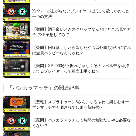
Xパワーが上がらないプレイヤーに試して欲しいたった
一つの方法
【難問】調子良いときのクリップなんだけどこれ見てガ
Powered by livedoor 相互RSS
チでXP予想してみて
【疑問】回線落ちしたら落ちたやつ以外勝ち扱いにすれ
ば全員ハッピーなんじゃね？
【疑問】XP2000が上振れじゃなくそのレベル帯を維持
してるプレイヤーって相当上手くね？
「バンカラマッチ」の関連記事
【悲報】スプラトゥーン3さん、ゆるふわに楽しむオー
プンマッチでも晒されてしまう新時代へ
【疑問】バンカラマッチって時間の無駄だしやる必要な
くない？