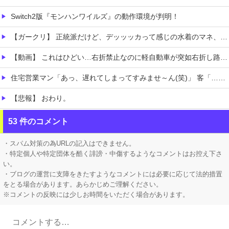
Switch2版『モンハンワイルズ』の動作環境が判明！
【ガークリ】 正統派だけど、デッッッカって感じの水着のマネ、ラファエ口、セッシュウへの反応！！！
【動画】 これはひどい…右折禁止なのに軽自動車が突如右折し路面電車と衝突→乗ってた三人組が車を捨て逃走ｗｗｗｗｗｗ
住宅営業マン「あっ、遅れてしまってすみませ～ん(笑)」 客「…今日、契約日ですよね？」→こうなるｗｗｗ
【悲報】 おわり。
【にじさんじ】 レヴィちゃん、3Dライブ「人間燦歌」開催決定！ゲスト8名も発表『歌うまバイキングなゲストや』【8/18(火)21:00】
53 件のコメント
【ネオポルテ】 実写配信中に金〇が映る大事故が発生!?
・スパム対策の為URLの記入はできません。
・特定個人や特定団体を酷く誹謗・中傷するようなコメントはお控え下さ
い。
・ブログの運営に支障をきたすようなコメントには必要に応じて法的措置
をとる場合があります。あらかじめご理解ください。
※コメントの反映には少しお時間をいただく場合があります。
Powered by livedoor 相互RSS