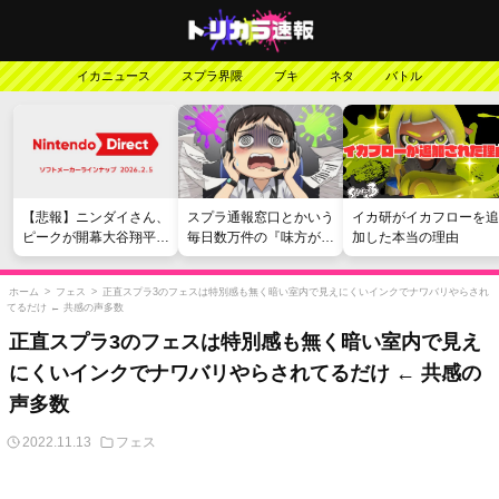
イカニュース
スプラ界隈
ブキ
ネタ
バトル
【悲報】ニンダイさん、
スプラ通報窓口とかいう
イカ研がイカフローを追
ピークが開幕大谷翔平の
毎日数万件の『味方が弱
加した本当の理由
がっかりダイレクトだっ
い』愚痴を読まされる苦
たと言われてしまう
行
ホーム
>
フェス
>
正直スプラ3のフェスは特別感も無く暗い室内で見えにくいインクでナワバリやらされ
てるだけ ← 共感の声多数
正直スプラ3のフェスは特別感も無く暗い室内で見え
にくいインクでナワバリやらされてるだけ ← 共感の
声多数
2022.11.13
フェス