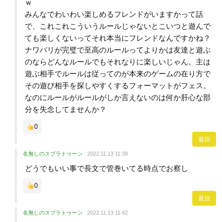
ｗ
みんなでわいわい楽しめるフレンドがいますかって話
で、これこれこういうルールじゃないとこいつと遊んで
ても楽しくないってそれ本当にフレンドなんですかね？
ナワバリが完璧で至高のルールってよりかは友達と遊ぶ
のならどんなルールでもそれなりに楽しいじゃん。主は
遊ぶ相手でルールは従ってのが本来のゲームの在り方で
その遊び相手を探しやすくするフォーマットがフェス。
なのにルールがルールがしか言えないのは何か肝心な部
分を失念してませんか？
0
返信
名無しのスプラトゥーン
2022.11.13 11:39
どうでもいい事で長文で管巻いてる時点でお察し
0
返信
名無しのスプラトゥーン
2022.11.13 11:42