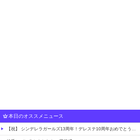
本日のオススメニュース
【祝】 シンデレラガールズ13周年！デレステ10周年おめでとう！ガチャ更新SSR八神マキノ・イベントSRイヴ、SR望月聖！