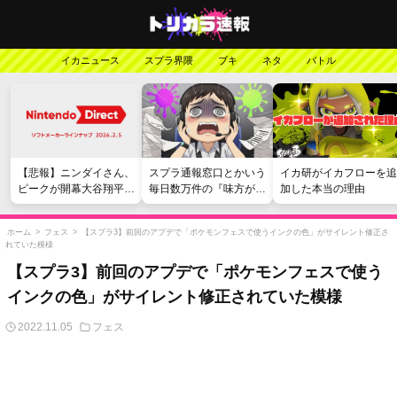
イカニュース
スプラ界隈
ブキ
ネタ
バトル
【悲報】ニンダイさん、
スプラ通報窓口とかいう
イカ研がイカフローを追
ピークが開幕大谷翔平の
毎日数万件の『味方が弱
加した本当の理由
がっかりダイレクトだっ
い』愚痴を読まされる苦
たと言われてしまう
行
ホーム
>
フェス
>
【スプラ3】前回のアプデで「ポケモンフェスで使うインクの色」がサイレント修正さ
れていた模様
【スプラ3】前回のアプデで「ポケモンフェスで使う
インクの色」がサイレント修正されていた模様
2022.11.05
フェス