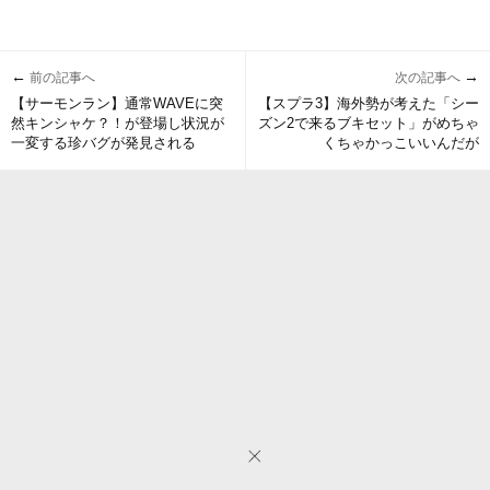
←
→
前の記事へ
次の記事へ
【サーモンラン】通常WAVEに突
【スプラ3】海外勢が考えた「シー
然キンシャケ？！が登場し状況が
ズン2で来るブキセット」がめちゃ
一変する珍バグが発見される
くちゃかっこいいんだが