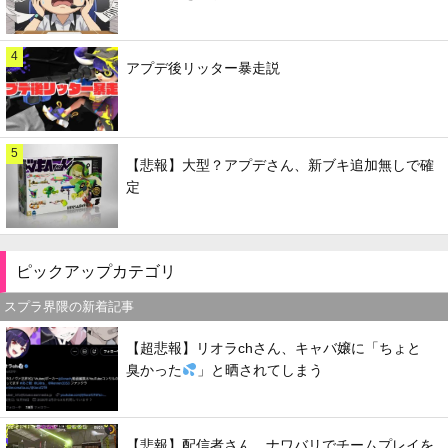
4
アプデ後リッター暴走説
5
【悲報】大型？アプデさん、新ブキ追加無しで確
定
ピックアップカテゴリ
スプラ界隈の新着記事
【超悲報】リオラchさん、キャバ嬢に「ちょと
臭かった
」と晒されてしまう
【悲報】配信者さん、ナワバリでチームプレイを