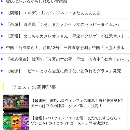
彼氏にバレるかもしれない背徳感
【朗報】 エルデンリングマグネットきたあああああ
【画像】 管理職「くそ、またメンヘラ女のセラピータイムか」
【悲報】 めっちゃカメレオンさん、早速パクリゲーが任天堂ストアに登場してしまう……
中国「台風接近！」台風13号「三峡直撃予測」中国「上流大洪水！（三峡上流」中国都市「8/5の映像（動画」三峡ダム「緊急放流（決壊危機」中国「下流大水害（震え声」→
【株式投資】 韓国で「真夏の世の夢」崩壊、若者中心に多くの人が「人生オワタ」―中国メディア
【画像】 「ビールと水を交互に飲まないと倒れるグラス」発売
【悲報】 昭和、やばすぎる 昔は良かったって何だよ
「フェス」の関連記事
【画像】 「マスク美人さん、また我々を欺く」←海外でも流行りだした結果がこちらw w w w w w w
【超速報】復刻ハロウィンフェス開幕！ヨビ祭貢献1位
チームはフウカ陣営「ゾンビ派」に決定！
【速報】ハロウィンフェスお題「友だちにするなら？
ゾンビ vs ガイコツ vs ゴースト」開催決定ｷﾀ
━━━━(ﾟ∀ﾟ)━━━━!!