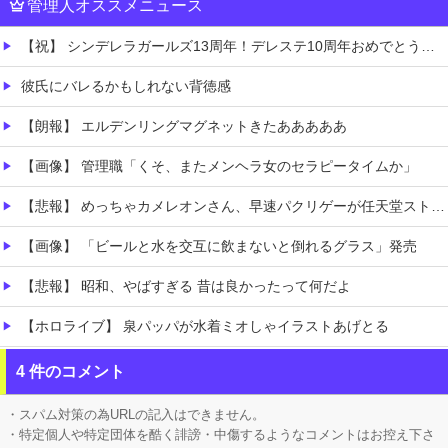
管理人オススメニュース
【祝】 シンデレラガールズ13周年！デレステ10周年おめでとう！ガチャ更新SSR八神マキノ・イベントSRイヴ、SR望月聖！
彼氏にバレるかもしれない背徳感
【朗報】 エルデンリングマグネットきたあああああ
【画像】 管理職「くそ、またメンヘラ女のセラピータイムか」
【悲報】 めっちゃカメレオンさん、早速パクリゲーが任天堂ストアに登場してしまう……
【画像】 「ビールと水を交互に飲まないと倒れるグラス」発売
【悲報】 昭和、やばすぎる 昔は良かったって何だよ
【ホロライブ】 泉パッパが水着ミオしゃイラストあげとる
【画像】 「マスク美人さん、また我々を欺く」←海外でも流行りだした結果がこちらw w w w w w w
4 件のコメント
【にじさんじ】 五木、すべてをメモ帳で管理する長尾に表計算ソフトを布教へ『企画趣旨でもう草生える』【8/6(木)20:00】
・スパム対策の為URLの記入はできません。
・特定個人や特定団体を酷く誹謗・中傷するようなコメントはお控え下さ