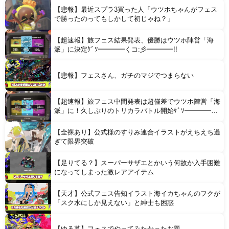
【悲報】最近スプラ3買った人「ウツホちゃんがフェス
Powered by livedoor 相互RSS
で勝ったのってもしかして初じゃね？」
【超速報】旅フェス結果発表、優勝はウツホ陣営「海
派」に決定ｹﾞｿ━━━━くコ:彡━━━━!!
【悲報】フェスさん、ガチのマジでつまらない
【超速報】旅フェス中間発表は超僅差でウツホ陣営「海
派」に！久しぶりのトリカラバトル開始ｹﾞｿ━━━━く
コ:彡━━━━!!
【全裸あり】公式様のすりみ連合イラストがえちえち過
ぎて限界突破
【足りてる？】スーパーサザエとかいう何故か入手困難
になってしまった激レアアイテム
【天才】公式フェス告知イラスト海イカちゃんのフクが
「スク水にしか見えない」と紳士も困惑
【ゆる募】フェスでやってみたかったお題