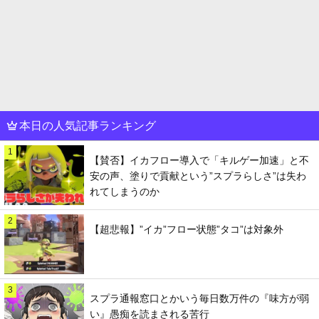
本日の人気記事ランキング
1
【賛否】イカフロー導入で「キルゲー加速」と不
安の声、塗りで貢献という”スプラらしさ”は失わ
れてしまうのか
2
【超悲報】”イカ”フロー状態”タコ”は対象外
3
スプラ通報窓口とかいう毎日数万件の『味方が弱
い』愚痴を読まされる苦行