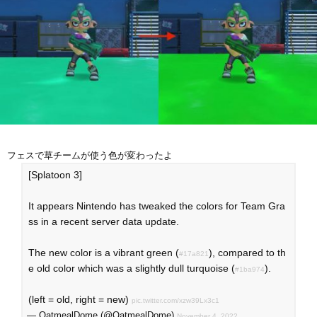
フェスで草チームが使う色が変わったよ
[Splatoon 3]
It appears Nintendo has tweaked the colors for Team Gra
ss in a recent server data update.
The new color is a vibrant green (
), compared to th
#17a821
e old color which was a slightly dull turquoise (
).
#1ba974
(left = old, right = new)
pic.twitter.com/xzw39Lx3c1
— OatmealDome (@OatmealDome)
November 4, 2022