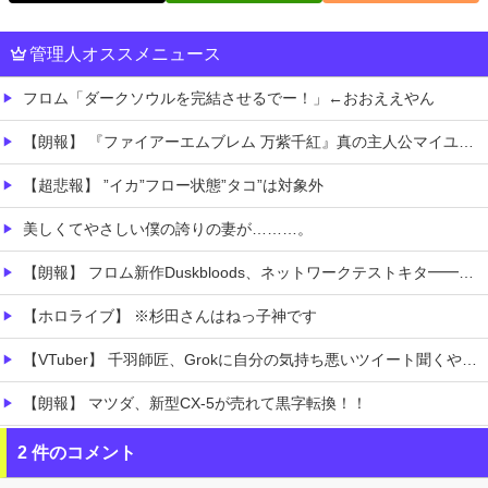
管理人オススメニュース
フロム「ダークソウルを完結させるでー！」←おおええやん
【朗報】 『ファイアーエムブレム 万紫千紅』真の主人公マイユニはキャラメイクが可能
【超悲報】 ”イカ”フロー状態”タコ”は対象外
美しくてやさしい僕の誇りの妻が………。
【朗報】 フロム新作Duskbloods、ネットワークテストキタ━━━━(゜∀゜)━━━━!!
【ホロライブ】 ※杉田さんはねっ子神です
【VTuber】 千羽師匠、Grokに自分の気持ち悪いツイート聞くやつやってるのかなって思ったら相手鴨神やんけ
【朗報】 マツダ、新型CX-5が売れて黒字転換！！
移民ベトナム女達の宅飲み、レベチｗｗｗｗｗｗｗｗｗｗｗｗｗｗｗｗｗｗｗｗｗｗｗｗ
2 件のコメント