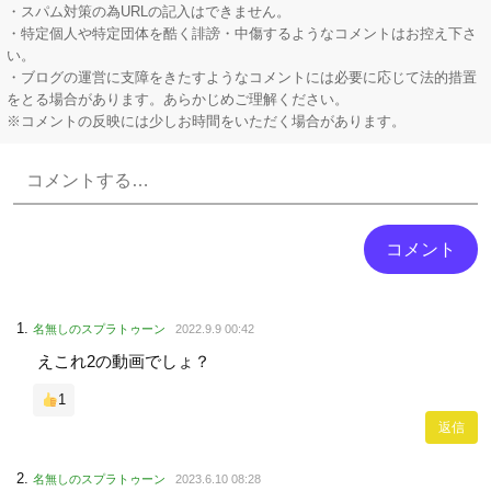
【悲報】 有吉、一般人に「ド正論」を叩きつけて炎上ｗｗｗｗｗｗｗｗ
・スパム対策の為URLの記入はできません。
・特定個人や特定団体を酷く誹謗・中傷するようなコメントはお控え下さ
い。
・ブログの運営に支障をきたすようなコメントには必要に応じて法的措置
をとる場合があります。あらかじめご理解ください。
※コメントの反映には少しお時間をいただく場合があります。
Powered by livedoor 相互RSS
名無しのスプラトゥーン
2022.9.9 00:42
えこれ2の動画でしょ？
1
返信
名無しのスプラトゥーン
2023.6.10 08:28