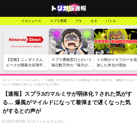
イカニュース
スプラ界隈
ブキ
ネタ
バトル
【悲報】ニンダイさん、
スプラ通報窓口とかいう
イカ研がイカフローを追
ピークが開幕大谷翔平の
毎日数万件の『味方が弱
加した本当の理由
がっかりダイレクトだっ
い』愚痴を読まされる苦
たと言われてしまう
行
ホーム
>
スペシャルウェポン
>
【速報】スプラ3のマルミサが弱体化？された気がする… 爆風がマイルド
になって着弾まで遅くなった気がするとの声が
【速報】スプラ3のマルミサが弱体化？された気がす
る… 爆風がマイルドになって着弾まで遅くなった気
がするとの声が
2022.09.09
スペシャルウェポン