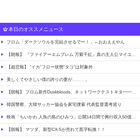
本日のオススメニュース
フロム「ダークソウルを完結させるでー！」←おおええやん
【朗報】 『ファイアーエムブレム 万紫千紅』真の主人公マイユニはキャラメイクが可能
【超悲報】 ”イカ”フロー状態”タコ”は対象外
美しくてやさしい僕の誇りの妻が………。
【朗報】 フロム新作Duskbloods、ネットワークテストキタ━━━━(゜∀゜)━━━━!!
韓国警察、大韓サッカー協会を家宅捜索 代表監督選考巡り
映画「ちいかわ 人魚の島のひみつ」公開14日間で興行収入50億円突破 最終興収102.8億円の「シン・エヴァ」に並ぶペース
【朗報】 マツダ、新型CX-5が売れて黒字転換！！