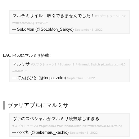
マルチミサイル、吸引できませんでした！
#スプラトゥーン3
pic.
twitter.com/0JQ7PWlAEY
— SoLoMon (@SoLoMon_Saikyo)
September 8, 2022
LACT-450にマルミサ搭載！
マルミサ
#スプラトゥーン3
#Splatoon3
#NintendoSwitch
pic.twitter.com/L5
e4h9Wbf5
— てんぱびと (@tenpa_zoku)
September 8, 2022
ヴァリアブルにマルミサ
ヴァのスペシャルがマルミサ続投嬉しすぎる
#スプラトゥーン3
#Splatoon3
#NintendoSwitch
pic.twitter.com/4LKSkJw2nq
— べべ丸 (@bebemaru_kachio)
September 8, 2022