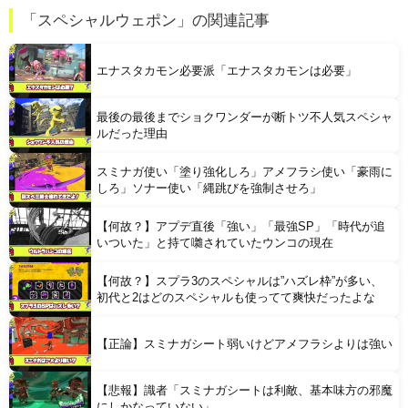
移民ベトナム女達の宅飲み、レベチｗｗｗｗｗｗｗｗｗｗｗｗｗｗｗｗｗｗｗｗｗｗｗｗ
「スペシャルウェポン」の関連記事
【悲報】 有吉、一般人に「ド正論」を叩きつけて炎上ｗｗｗｗｗｗｗｗ
エナスタカモン必要派「エナスタカモンは必要」
最後の最後までショクワンダーが断トツ不人気スペシャ
ルだった理由
スミナガ使い「塗り強化しろ」アメフラシ使い「豪雨に
Powered by livedoor 相互RSS
しろ」ソナー使い「縄跳びを強制させろ」
【何故？】アプデ直後「強い」「最強SP」「時代が追
いついた」と持て囃されていたウンコの現在
【何故？】スプラ3のスペシャルは”ハズレ枠”が多い、
初代と2はどのスペシャルも使ってて爽快だったよな
【正論】スミナガシート弱いけどアメフラシよりは強い
【悲報】識者「スミナガシートは利敵、基本味方の邪魔
にしかなっていない」