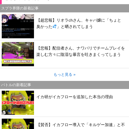
スプラ界隈の新着記事
【超悲報】リオラchさん、キャバ嬢に「ちょと
臭かった
」と晒されてしまう
【悲報】配信者さん、ナワバリでチームプレイを
楽しむ方々に陰湿な暴言を吐きまくってしまう
もっと見る »
バトルの新着記事
イカ研がイカフローを追加した本当の理由
【賛否】イカフロー導入で「キルゲー加速」と不