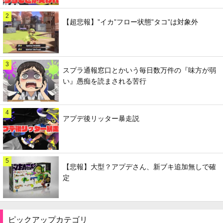
2
【超悲報】”イカ”フロー状態”タコ”は対象外
3
スプラ通報窓口とかいう毎日数万件の『味方が弱
い』愚痴を読まされる苦行
4
アプデ後リッター暴走説
5
【悲報】大型？アプデさん、新ブキ追加無しで確
定
ピックアップカテゴリ