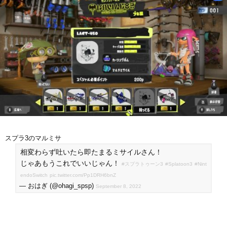
スプラ3のマルミサ
相変わらず吐いたら即たまるミサイルさん！
じゃあもうこれでいいじゃん！
#スプラトゥーン3
#Splatoon3
#Nint
endoSwitch
pic.twitter.com/Pp1DRH6bnZ
— おはぎ (@ohagi_spsp)
September 8, 2022